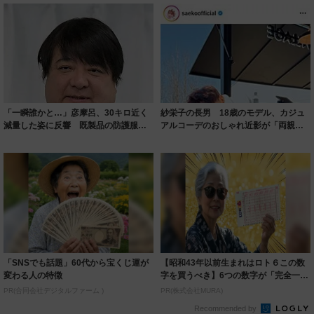
「一瞬誰かと…」彦摩呂、30キロ近く
紗栄子の長男 18歳のモデル、カジュ
減量した姿に反響 既製品の防護服が
アルコーデのおしゃれ近影が「両親の
着られると...
いいとこ取...
「SNSでも話題」60代から宝くじ運が
【昭和43年以前生まれはロト６この数
変わる人の特徴
字を買うべき】6つの数字が「完全一
致」する方...
PR(合同会社デジタルファーム )
PR(株式会社MURA)
Recommended by