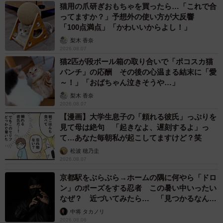
猫用の爪研ぎおもちゃを買ったら…「これで合
ってますか？」予想外の使い方が大反響
「100点満点」「かわいいからよし！」
梨木 香奈
2026.08.07
猫2匹が段ボール箱の取り合いで「ポコスカ猫
パンチ」の応酬 その後の心温まる結末に「愛
～！」「おばちゃん泣きそうや…」
梨木 香奈
2026.08.07
【漫画】大学生息子の「頼れる彼氏」っぷりを
見て母は絶句 「起きなよ、遅刻するよ」っ
て…あなた毎朝私が起こしてますけど？笑
松波 穂乃圭
2026.08.07
京都駅をぶらぶら→ホームの隅に何やら「ドロ
ン」のポーズをする忍者 この暑い中いったい
なぜ？ 近づいてみたら… 「見つかるなんて
未熟」
中将 タカノリ
2026.08.06