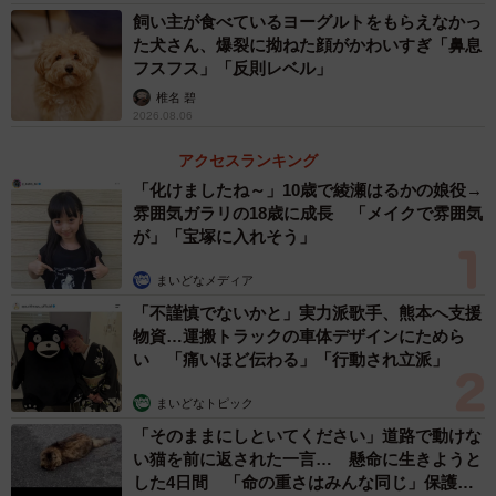
飼い主が食べているヨーグルトをもらえなかっ
た犬さん、爆裂に拗ねた顔がかわいすぎ「鼻息
フスフス」「反則レベル」
椎名 碧
2026.08.06
アクセスランキング
「化けましたね～」10歳で綾瀬はるかの娘役→
雰囲気ガラリの18歳に成長 「メイクで雰囲気
が」「宝塚に入れそう」
まいどなメディア
「不謹慎でないかと」実力派歌手、熊本へ支援
物資…運搬トラックの車体デザインにためら
い 「痛いほど伝わる」「行動され立派」
まいどなトピック
「そのままにしといてください」道路で動けな
い猫を前に返された一言… 懸命に生きようと
した4日間 「命の重さはみんな同じ」保護団