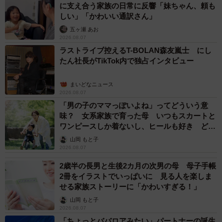
に支え合う家族の日常に反響「妹ちゃん、頼も
しい」「かわいい通訳さん」
五ヶ瀬 あお
2026.08.07
ラストライブ控えるT-BOLAN森友嵐士 にし
たん社長がTikTok内で独占インタビュー
まいどなニュース
2026.08.07
「男の子のママっぽいよね」ってどういう意
味？ 女系家族で育った母 いつもスカートと
ワンピースしか着ないし、ヒールも好き どの
へんが…
山岡 もと子
2026.08.07
2歳半の長男と生後2カ月の次男の母 母子手帳
2冊をイラストでいっぱいに 見る人を楽しま
せる家族ストーリーに「かわいすぎる！」
山岡 もと子
2026.08.07
「ちょっとババロアみたい」パートナーの誕生