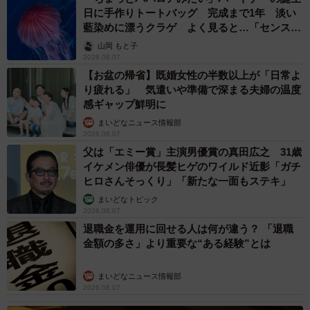
日に手作りトートバッグ 完成まで1年 淡い
藍染めに漂うクラゲ よく見ると…「センスす
ごい」
山岡 もと子
2026.08.07
【お盆の帰省】既婚女性の半数以上が「日常よ
り疲れる」 気遣いや準備で深まる夫婦の温度
感ギャップ鮮明に
まいどなニュース情報部
2026.08.07
父は「エミー賞」主演男優賞の真田広之 31歳
イケメン俳優が長髪ヒゲのワイルド近影「ガチ
ヒロさんそっくり」「新たな一面もステキ」
まいどなトピック
2026.08.07
退職金を運用に回せる人は何が違う？ 「退職
金額の多さ」より重要な“ある経験”とは
まいどなニュース情報部
2026.08.07