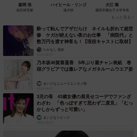
森岡 浩
ハイヒール・リンゴ
大江 篤
姓氏研究家
漫才師
園田学園女子大学学長
もっと見る
酔って転んでアザだらけ ネイルも折れて超悲
惨 ケガが絶えない夜のお仕事 「病院代」と
数万円を渡す神客も！【現役キャストに取材】
たかなし 亜妖
2026.08.07
乃木坂46賀喜遥香 5年ぶり週チャン表紙 巻
頭グラビアでは激レアなメガネルームウエア姿
まいどなニュースエンタメ部
2026.08.07
3児の母 43歳女優の肩見せコーデでファンざ
わざわ 「色っぽすぎて思わず二度見」「むっ
かしからずっと可愛い」
まいどなトピック
2026.08.07