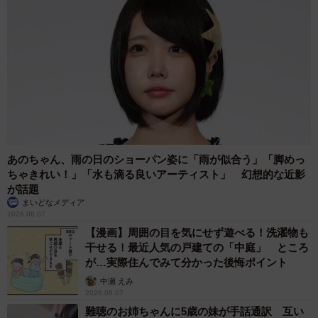
あのちゃん、雨の日のショーパン姿に「雨が似合う」「脚めっ
ちゃきれい！」「水も滴る良いアーティスト」 幻想的な近影
が話題
まいどなメディア
2026.08.07
【漫画】周囲の目を気にせず遊べる！洗濯物も
干せる！最近人気の戸建ての「中庭」 ところ
が…実際住んでみて分かった後悔ポイント
中瀬 えみ
2026.08.07
難聴のお姉ちゃんに5歳の妹が手話通訳 互い