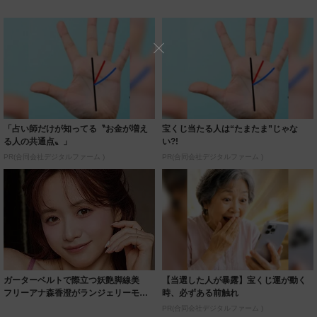
「占い師だけが知ってる〝お金が増え
宝くじ当たる人は“たまたま”じゃな
る人の共通点〟」
い?!
PR(合同会社デジタルファーム )
PR(合同会社デジタルファーム )
ガーターベルトで際立つ妖艶脚線美
【当選した人が暴露】宝くじ運が動く
フリーアナ森香澄がランジェリーモデ
時、必ずある前触れ
ルに ｢PE...
PR(合同会社デジタルファーム )