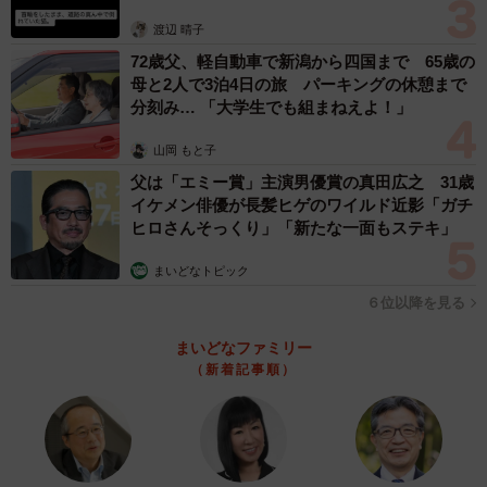
体代表の訴え
渡辺 晴子
72歳父、軽自動車で新潟から四国まで 65歳の
母と2人で3泊4日の旅 パーキングの休憩まで
分刻み… 「大学生でも組まねえよ！」
山岡 もと子
父は「エミー賞」主演男優賞の真田広之 31歳
イケメン俳優が長髪ヒゲのワイルド近影「ガチ
ヒロさんそっくり」「新たな一面もステキ」
まいどなトピック
６位以降を見る
まいどなファミリー
（新着記事順）