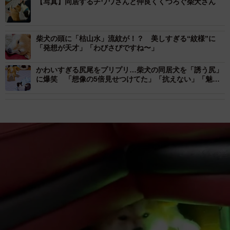
【写真】同居するチワワさんと仲良くくつろぐ柴犬さん
柴犬の頭に「枯山水」流紋が！？ 美しすぎる“紋様”に
「発想が天才」「わびさびですね〜」
かわいすぎる尻尾をプリプリ…柴犬の同居犬を「誘う尻」
に爆笑 「想像の5倍見せつけてた」「抗えない」「魅惑
的すぎる」