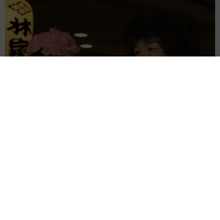
「火事以来10カ月ぶり」全焼した自宅訪れた林家ぺー 内装も
壁も取り払われスケルトン状態の部屋に呆然
まいどなトピック
2026.08.07
「こんなかわいい子おるん！？」大阪出身の
UHB26歳アナが話題…父は元プロ野球選手
「アイドルさんよりかわいい」「めちゃ爽や
か」
まいどなメディア
2026.08.07