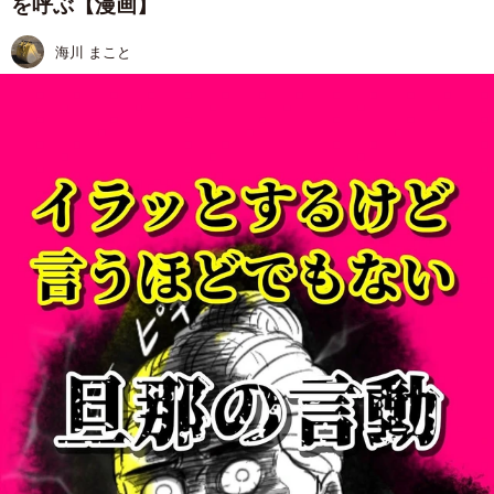
を呼ぶ【漫画】
海川 まこと