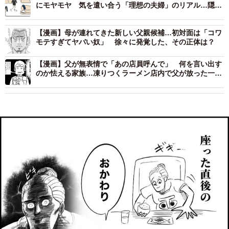
にモヤモヤ 気を遣い合う「理想の夫婦」のリアル…隠れ
た“すれ違い”に共感続々
【漫画】母が連れてきた新しい父親候補…初対面は「コワ
モテすぎてヤバい奴」 徐々に発覚した、その正体は？
【漫画】父が無表情で「あの店員呼んで」 何を言い出す
のか怯える家族…凍りつくラーメン店内で父が放った一言
とは