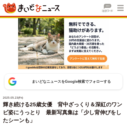
まいどなニュースをGoogle検索でフォローする
2025.05.23(Fri)
輝き続ける25歳女優 背中ざっくり＆深紅のワン
ピ姿にうっとり 最新写真集は「少し背伸びをし
たシーンも」