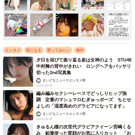
エンタメ
気になる
買ってみたい
海外
夕日を浴びて振り返る姿は女神のよう STU48
中村舞の背中がきれい ロングヘアをバッサリ
切った2nd写真集
まいどなニュースエンタメ部
2026.08.06
編み編みセクシーレースでどっしりヒップ強
調 定番のマシュマロむぎゅっポーズ ちとせ
よしの「湿度高めのグラビアになってます」
まいどなニュースエンタメ部
2026.08.06
きゅるん瞳の次世代グラビアクイーン宮嶋くる
み 鉛筆使った変顔がお気に入りカット 「お