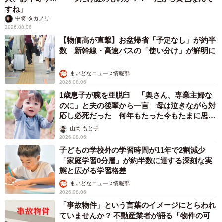
すね」
中将 タカノリ
2026.08.06
【物価高が直撃】お盆帰省「予定なし」が約半
数 新幹線・高速バスの「使い分け」が鮮明に
まいどなニュース情報部
2026.08.06
1歳息子が腕を亜脱臼 「奥さん、専業主婦な
のに」と夫の後輩から一言 母は泣きながら対
応し必死だった 何年もたった今もたまに思い
出し…
山岡 もと子
2026.08.06
子どもの学校外の学習時間が11年で2割減少
「家庭学習0分層」が約半数に達する深刻な実
態と広がる学習格差
まいどなニュース情報部
2026.08.06
「事故物件」という言葉のイメージにとらわれ
ていませんか？ 不動産業者が語る「物件の可