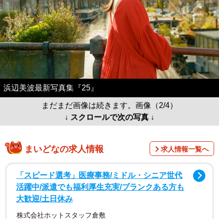
浜辺美波最新写真集『25』
まだまだ画像は続きます。画像（2/4）
↓ スクロールで次の写真 ↓
まいどなの求人情報
求人情報一覧へ
「スピード選考」医療事務/ミドル・シニア世代
活躍中/派遣でも福利厚生充実/ブランクある方も
大歓迎/土日休み
株式会社ホットスタッフ倉敷