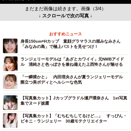
まだまだ画像は続きます。画像（3/4）
↓ スクロールで次の写真 ↓
おすすめニュース
身長150cm×Hカップ 童顔グラマラスの堀みなみさん
「みなみの島」で極上バストを見せつけ！
ランジェリーモデルは「あざとカワイイ」元NMBアイド
ル 清純さと色っぽさを兼ね備えた上西怜さんが魅せる
「一瞬裸かと」 内田理央さんが夏ランジェリーモデル
際立つ美ボディとヘルシーな色気
【写真集カット】Jカップグラドル瀬戸環奈さん 1st写真
集でヌード披露
【写真集カット】「むちむちしてるけど…」 すっぴん・
ビキニ・ランジェリー 30歳モテクリエイター