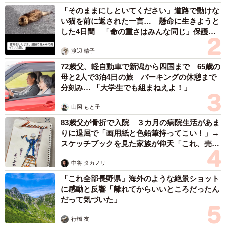
「そのままにしといてください」道路で動けな
い猫を前に返された一言… 懸命に生きようと
した4日間 「命の重さはみんな同じ」保護団
体代表の訴え
渡辺 晴子
72歳父、軽自動車で新潟から四国まで 65歳の
母と2人で3泊4日の旅 パーキングの休憩まで
分刻み… 「大学生でも組まねえよ！」
山岡 もと子
83歳父が骨折で入院 ３カ月の病院生活があま
りに退屈で「画用紙と色鉛筆持ってこい！」→
スケッチブックを見た家族が仰天「これ、売れ
ますよ…」
中将 タカノリ
「これ全部長野県」海外のような絶景ショット
に感動と反響「離れてからいいところだったん
だって気づいた」
行橋 友