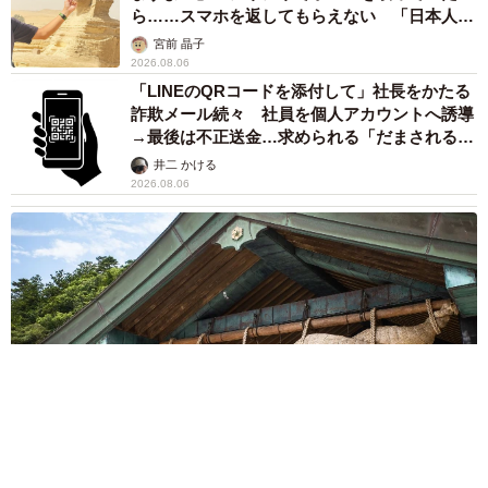
ら……スマホを返してもらえない 「日本人は
カモ代表かも」「私は6時間で3万円払った」
宮前 晶子
2026.08.06
「LINEのQRコードを添付して」社長をかたる
詐欺メール続々 社員を個人アカウントへ誘導
→最後は不正送金…求められる「だまされる前
提」の対策
井二 かける
2026.08.06
重みも歴史もズッシリ…出雲大社の日本最大級「大しめ縄」が8