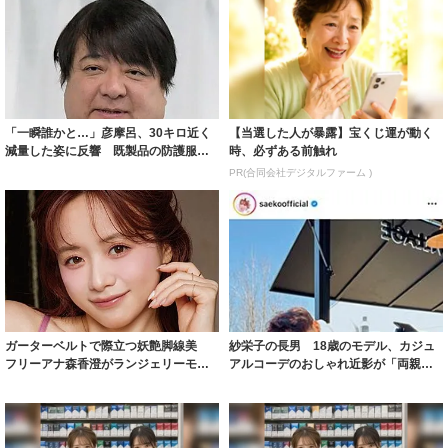
「一瞬誰かと…」彦摩呂、30キロ近く
【当選した人が暴露】宝くじ運が動く
減量した姿に反響 既製品の防護服が
時、必ずある前触れ
着られると...
PR(合同会社デジタルファーム )
ガーターベルトで際立つ妖艶脚線美
紗栄子の長男 18歳のモデル、カジュ
フリーアナ森香澄がランジェリーモデ
アルコーデのおしゃれ近影が「両親の
ルに ｢PE...
いいとこ取...