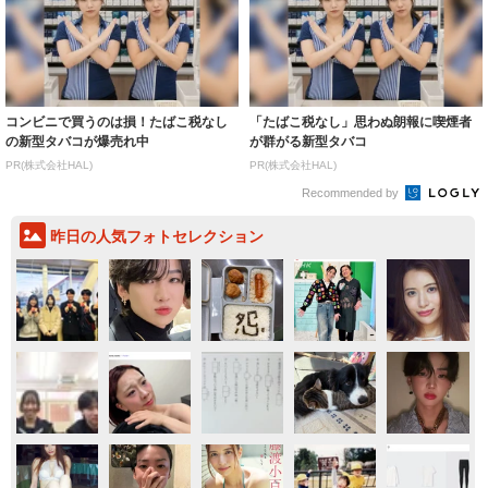
コンビニで買うのは損！たばこ税なし
「たばこ税なし」思わぬ朗報に喫煙者
の新型タバコが爆売れ中
が群がる新型タバコ
PR(株式会社HAL)
PR(株式会社HAL)
Recommended by
昨日の人気フォトセレクション