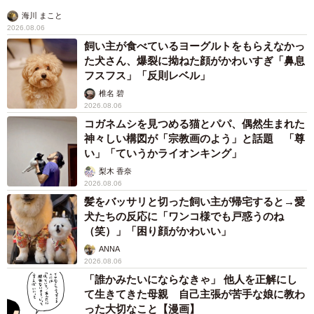
海川 まこと
2026.08.06
飼い主が食べているヨーグルトをもらえなかっ
た犬さん、爆裂に拗ねた顔がかわいすぎ「鼻息
フスフス」「反則レベル」
椎名 碧
2026.08.06
コガネムシを見つめる猫とパパ、偶然生まれた
神々しい構図が「宗教画のよう」と話題 「尊
い」「ていうかライオンキング」
梨木 香奈
2026.08.06
髪をバッサリと切った飼い主が帰宅すると→愛
犬たちの反応に「ワンコ様でも戸惑うのね
（笑）」「困り顔がかわいい」
ANNA
2026.08.06
「誰かみたいにならなきゃ」 他人を正解にし
て生きてきた母親 自己主張が苦手な娘に教わ
った大切なこと【漫画】