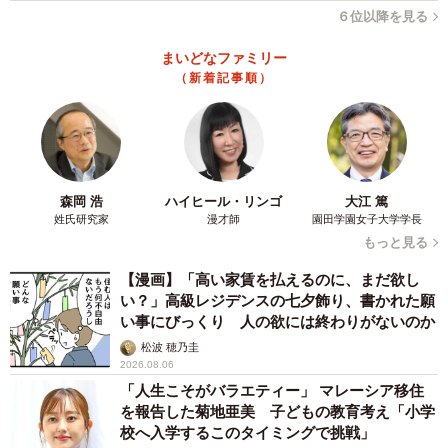
６位以降を見る
まいどなファミリー
（新着記事順）
森岡 浩
ハイヒール・リンゴ
大江 篤
姓氏研究家
漫才師
園田学園女子大学学長
もっと見る
【漫画】「高い家賃を払えるのに、まだ欲し
い？」高級レジデンスの七夕飾り、書かれた願
い事にびっくり 人の欲には終わりがないのか
松波 穂乃圭
2026.08.06
「人生こそがバラエティー」 マレーシア移住
を報告した菊地亜美 子どもの教育考え「小学
校へ入学するこのタイミングで挑戦」