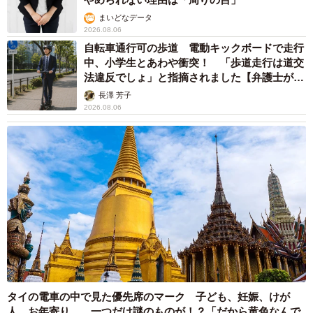
まいどなデータ
2026.08.06
自転車通行可の歩道 電動キックボードで走行
中、小学生とあわや衝突！ 「歩道走行は道交
法違反でしょ」と指摘されました【弁護士が解
説】
長澤 芳子
2026.08.06
タイの電車の中で見た優先席のマーク 子ども、妊娠、けが
人、お年寄り… 一つだけ謎のものが！？「だから黄色なんで