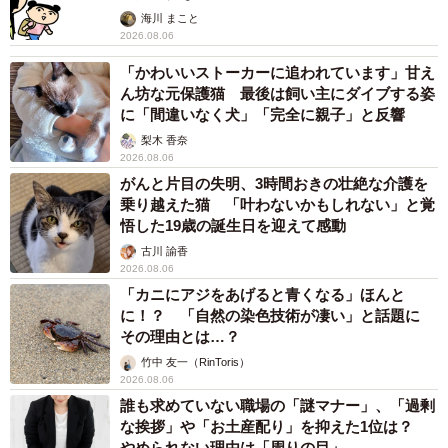
海川 まこと
2026.08.06
「かわいいストーカーに追われています」甘え
ん坊な元保護猫 最後は飼い主にダイブする姿
に「間違いなく犬」「完全に親子」と反響
梨木 香奈
2026.08.06
がんと片目の失明、3時間おきの壮絶な介護を
乗り越えた猫 「叶わないかもしれない」と覚
悟した19歳の誕生日を迎えて感動
古川 諭香
2026.08.06
「カニにアジをあげると青くなる」ほんと
に！？ 「自然の染色技術が凄い」と話題に
その理由とは…？
竹中 友一（RinToris）
2026.08.06
誰も求めていない職場の「謎マナー」、「過剰
な挨拶」や「お土産配り」を抑えた1位は？
やめられない理由は「周りの目」