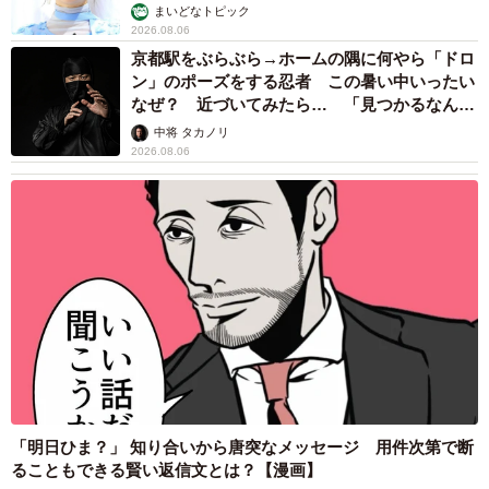
まいどなトピック
2026.08.06
京都駅をぶらぶら→ホームの隅に何やら「ドロ
ン」のポーズをする忍者 この暑い中いったい
なぜ？ 近づいてみたら… 「見つかるなんて
未熟」
中将 タカノリ
2026.08.06
「明日ひま？」 知り合いから唐突なメッセージ 用件次第で断
ることもできる賢い返信文とは？【漫画】