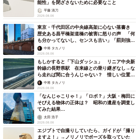
能性」を閉ざさないために必要なこと
平藤 清刀
2026.08.06
東京・千代田区の中央線高架に心ない落書き
歴史ある昌平橋架道橋の被害に怒りの声 「何
も分かってないし、センスも古い」「罰則強化
して」
中将 タカノリ
2026.08.06
もしかすると「下山ダッシュ」 リニア中央新
幹線の長野県駅 在来線との乗り継ぎなし→な
ら走れば間に合うんじゃない？ 惜しい位置関
係が反響
中将 タカノリ
2026.08.06
「なんじゃこりゃ！」「ロボ？」大阪・梅田に
そびえる物体の正体は？ 昭和の遺産を調査し
てみた結果…
太田 浩子
2026.08.06
エジプトで自撮りしていたら、ガイドが「撮り
ますよ！」→ノリノリでポーズを取っていた