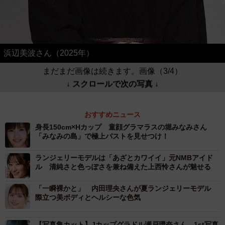
浜辺美波さん（2025年）
まだまだ画像は続きます。画像（3/4）
↓ スクロールで次の写真 ↓
おすすめニュース
身長150cm×Hカップ 童顔グラマラスの堀みなみさん
「みなみの島」で極上バストを見せつけ！
ランジェリーモデルは「あざとカワイイ」元NMBアイド
ル 清純さと色っぽさを兼ね備えた上西怜さんが魅せる
「一瞬裸かと」 内田理央さんが夏ランジェリーモデル
際立つ美ボディとヘルシーな色気
【写真集カット】Jカップグラドル瀬戸環奈さん 1st写真