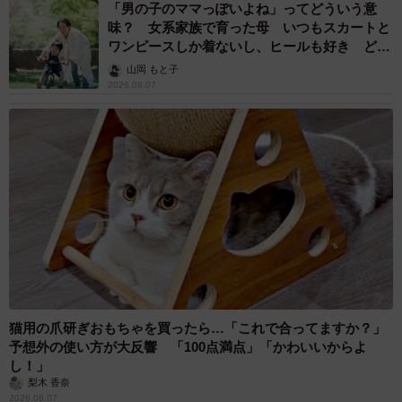
「男の子のママっぽいよね」ってどういう意
味？ 女系家族で育った母 いつもスカートと
ワンピースしか着ないし、ヒールも好き どの
へんが…
山岡 もと子
2026.08.07
猫用の爪研ぎおもちゃを買ったら…「これで合ってますか？」
予想外の使い方が大反響 「100点満点」「かわいいからよ
し！」
梨木 香奈
2026.08.07