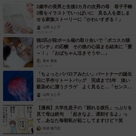
2歳半の長男と生後2カ月の次男の母 母子手帳
2冊をイラストでいっぱいに 見る人を楽しま
せる家族ストーリーに「かわいすぎる！」
山岡 もと子
2026.08.07
猫2匹が段ボール箱の取り合いで「ポコスカ猫
パンチ」の応酬 その後の心温まる結末に「愛
～！」「おばちゃん泣きそうや…」
梨木 香奈
2026.08.07
「ちょっとババロアみたい」パートナーの誕生
日に手作りトートバッグ 完成まで1年 淡い
藍染めに漂うクラゲ よく見ると…「センスす
ごい」
山岡 もと子
2026.08.07
【漫画】大学生息子の「頼れる彼氏」っぷりを
見て母は絶句 「起きなよ、遅刻するよ」っ
て…あなた毎朝私が起こしてますけど？笑
松波 穂乃圭
2026.08.07