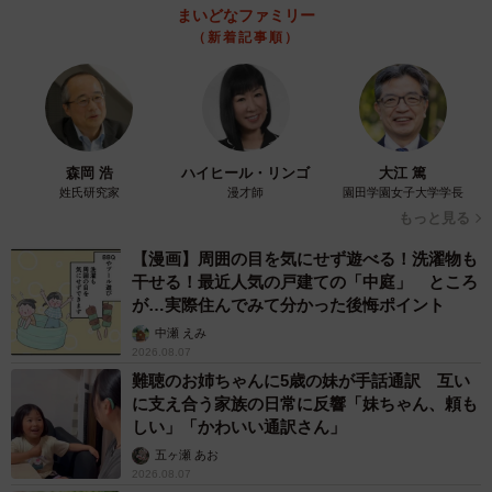
まいどなファミリー
（新着記事順）
森岡 浩
ハイヒール・リンゴ
大江 篤
姓氏研究家
漫才師
園田学園女子大学学長
もっと見る
【漫画】周囲の目を気にせず遊べる！洗濯物も
干せる！最近人気の戸建ての「中庭」 ところ
が…実際住んでみて分かった後悔ポイント
中瀬 えみ
2026.08.07
難聴のお姉ちゃんに5歳の妹が手話通訳 互い
に支え合う家族の日常に反響「妹ちゃん、頼も
しい」「かわいい通訳さん」
五ヶ瀬 あお
2026.08.07