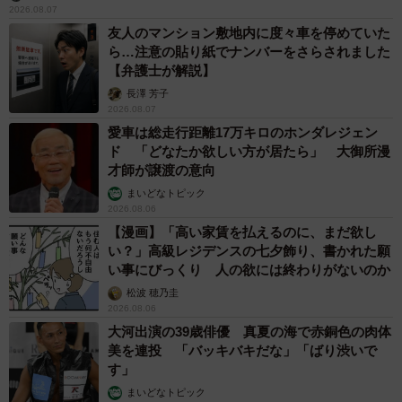
2026.08.07
友人のマンション敷地内に度々車を停めていた
ら…注意の貼り紙でナンバーをさらされました
【弁護士が解説】
長澤 芳子
2026.08.07
愛車は総走行距離17万キロのホンダレジェン
ド 「どなたか欲しい方が居たら」 大御所漫
才師が譲渡の意向
まいどなトピック
2026.08.06
【漫画】「高い家賃を払えるのに、まだ欲し
い？」高級レジデンスの七夕飾り、書かれた願
い事にびっくり 人の欲には終わりがないのか
松波 穂乃圭
2026.08.06
大河出演の39歳俳優 真夏の海で赤銅色の肉体
美を連投 「バッキバキだな」「ばり渋いで
す」
まいどなトピック