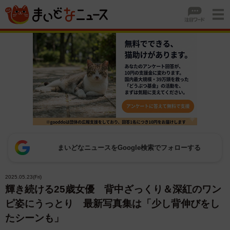
まいどなニュースをGoogle検索でフォローする
2025.05.23(Fri)
輝き続ける25歳女優 背中ざっくり＆深紅のワン
ピ姿にうっとり 最新写真集は「少し背伸びをし
たシーンも」