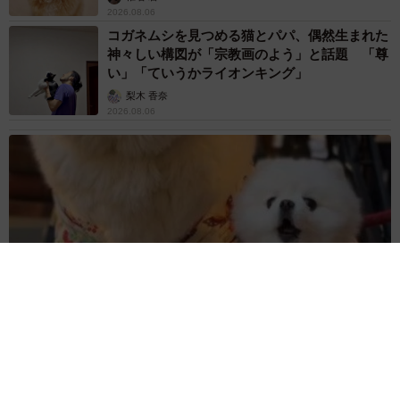
2026.08.06
コガネムシを見つめる猫とパパ、偶然生まれた
神々しい構図が「宗教画のよう」と話題 「尊
い」「ていうかライオンキング」
梨木 香奈
2026.08.06
髪をバッサリと切った飼い主が帰宅すると→愛犬たちの反応に
「ワンコ様でも戸惑うのね（笑）」「困り顔がかわいい」