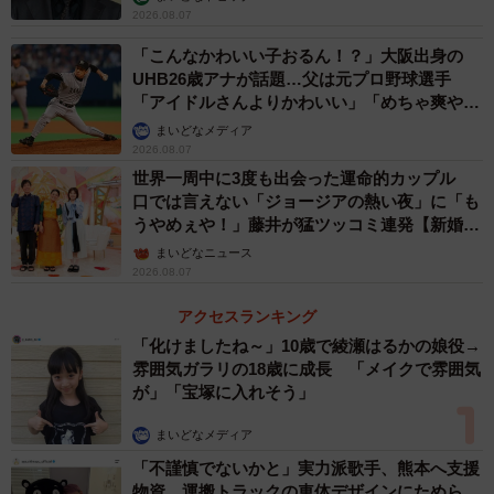
2026.08.07
「こんなかわいい子おるん！？」大阪出身の
UHB26歳アナが話題…父は元プロ野球選手
「アイドルさんよりかわいい」「めちゃ爽や
か」
まいどなメディア
2026.08.07
世界一周中に3度も出会った運命的カップル
口では言えない「ジョージアの熱い夜」に「も
うやめぇや！」藤井が猛ツッコミ連発【新婚さ
ん】
まいどなニュース
2026.08.07
アクセスランキング
「化けましたね～」10歳で綾瀬はるかの娘役→
雰囲気ガラリの18歳に成長 「メイクで雰囲気
が」「宝塚に入れそう」
まいどなメディア
「不謹慎でないかと」実力派歌手、熊本へ支援
物資…運搬トラックの車体デザインにためら