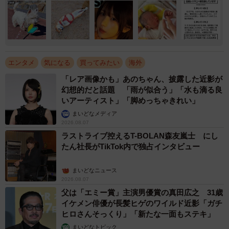
エンタメ
気になる
買ってみたい
海外
「レア画像かも」あのちゃん、披露した近影が
幻想的だと話題 「雨が似合う」「水も滴る良
いアーティスト」「脚めっちゃきれい」
まいどなメディア
2026.08.07
ラストライブ控えるT-BOLAN森友嵐士 にし
たん社長がTikTok内で独占インタビュー
まいどなニュース
2026.08.07
父は「エミー賞」主演男優賞の真田広之 31歳
イケメン俳優が長髪ヒゲのワイルド近影「ガチ
ヒロさんそっくり」「新たな一面もステキ」
まいどなトピック