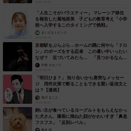
2026.08.06
「人生こそがバラエティー」 マレーシア移住
を報告した菊地亜美 子どもの教育考え「小学
校へ入学するこのタイミングで挑戦」
まいどなトピック
2026.08.06
京都駅をぶらぶら→ホームの隅に何やら「ドロ
ン」のポーズをする忍者 この暑い中いったい
なぜ？ 近づいてみたら… 「見つかるなんて
未熟」
中将 タカノリ
2026.08.06
「明日ひま？」 知り合いから唐突なメッセー
ジ 用件次第で断ることもできる賢い返信文と
は？【漫画】
海川 まこと
2026.08.06
飼い主が食べているヨーグルトをもらえなかっ
た犬さん、爆裂に拗ねた顔がかわいすぎ「鼻息
フスフス」「反則レベル」
椎名 碧