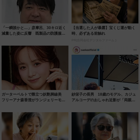
「一瞬誰かと…」彦摩呂、30キロ近く
【当選した人が暴露】宝くじ運が動く
減量した姿に反響 既製品の防護服が
時、必ずある前触れ
着られると...
PR(合同会社デジタルファーム )
ガーターベルトで際立つ妖艶脚線美
紗栄子の長男 18歳のモデル、カジュ
フリーアナ森香澄がランジェリーモデ
アルコーデのおしゃれ近影が「両親の
ルに ｢PE...
いいとこ取...