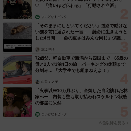
い 「痛いほど伝わる」「行動され立派」
まいどなトピック
「そのままにしといてください」道路で動けな
い猫を前に返された一言… 懸命に生きようと
した4日間 「命の重さはみんな同じ」保護団
体代表の訴え
渡辺 晴子
72歳父、軽自動車で新潟から四国まで 65歳の
母と2人で3泊4日の旅 パーキングの休憩まで
分刻み… 「大学生でも組まねえよ！」
山岡 もと子
「火事以来10カ月ぶり」全焼した自宅訪れた林
家ぺー 内装も壁も取り払われスケルトン状態
の部屋に呆然
まいどなトピック
６位以降を見る