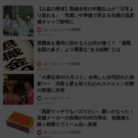
【お盆の帰省】既婚女性の半数以上が「日常よ
り疲れる」 気遣いや準備で深まる夫婦の温度
感ギャップ鮮明に
まいどなニュース情報部
2026.08.07
退職金を運用に回せる人は何が違う？ 「退職
金額の多さ」より重要な“ある経験”とは
まいどなニュース情報部
2026.08.07
「火事以来10カ月ぶり」全焼した自宅訪れた林
家ぺー 内装も壁も取り払われスケルトン状態
の部屋に呆然
まいどなトピック
2026.08.07
「国産マッチでもバズりたい」願いかなった！
老舗メーカーの投稿が4100万再生 他業種も
続々相乗りでミーム化へ発展
まいどなニュース調査部
2026.08.07