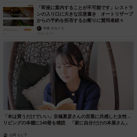
「即座に案内することが不可能です」レストラ
ンの入り口に大きな注意書き オートリザーブ
からの予約を拒否するお断りに賛同者続々
中将 タカノリ
2026.08.07
「本は買うだけでいい」京極夏彦さんの言葉に共感した女性→
リビングの本棚に140冊を積読 「家に自分だけの本屋さん」
山岡 もと子