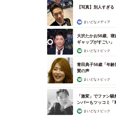
【写真】別人すぎる！激
まいどなメディア
大沢たかお56歳、
ギャップがすごい」
まいどなトピック
青田典子56歳「年
賛の声
まいどなトピック
「激変」でファン騒然
ンバーもツッコミ「
まいどなトピック