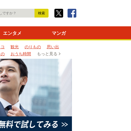
エンタメ
マンガ
ネコ
観光
のりもの
思い出
もの
おうち時間
もっと見る