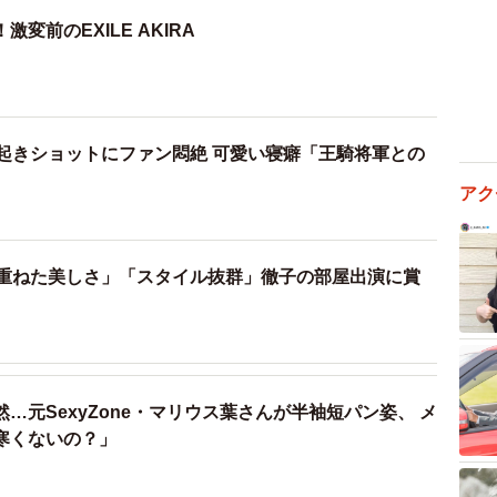
変前のEXILE AKIRA
寝起きショットにファン悶絶 可愛い寝癖「王騎将軍との
アク
齢重ねた美しさ」「スタイル抜群」徹子の部屋出演に賞
…元SexyZone・マリウス葉さんが半袖短パン姿、 メ
寒くないの？」