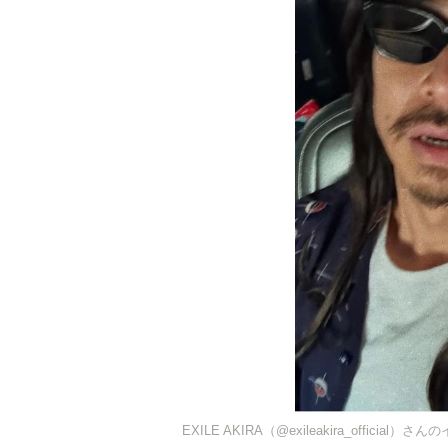
EXILE AKIRA（@exileakira_officia