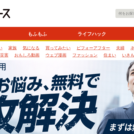
もふもふ
ライフハック
い
家族
気になる
買ってみたい
ビフォーアフター
夫婦
災害
おもしろ動画
ウェブ漫画
ファッション
住まい
いき