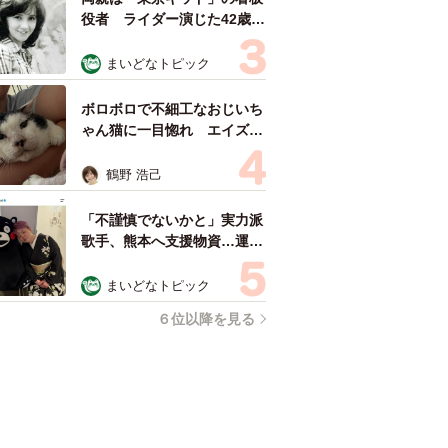
役者 ライダー演じた42歳元
俳優が再婚妻との「ウエディ
ングフォト」計画を明言
まいどなトピック
「センスあるカメラマン求
む」
ボロボロで不細工なおじいち
ゃん猫に一目惚れ エイズだ
し手がかかるけど…おうちで
暮らすと「おじ猫」だって可
鶴野 浩己
愛くなったよ！
「不謹慎でないかと」実力派
歌手、熊本へ支援物資…運搬
トラックの車体デザインにた
めらい 「痛いほど伝わる」
まいどなトピック
「行動され立派」
６位以降を見る