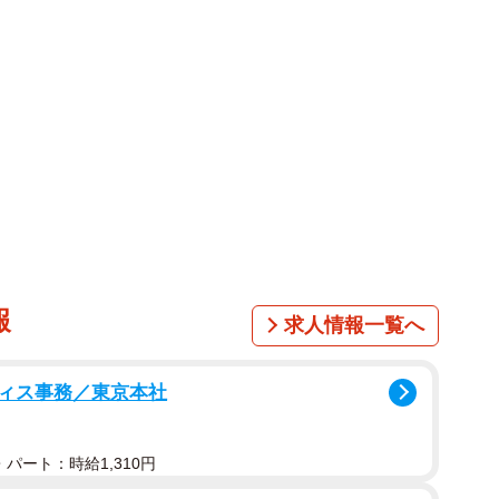
マーとしてEXILEに加入。ダンサーとしての活動と並行して
ドクリフ -愛-』では呉の軍師・周瑜を演じ、周瑜の子を
）と結婚し、2022年に第1子をもうけた。
系ドラマ「GTO」（鬼塚英吉役）で主演。19年には映画
朋とのダブル主演。海外ブランドのモデルやアンバサダ
ならず世界に活躍の場を広げている。
報
求人情報一覧へ
ィス事務／東京本社
パート：時給1,310円