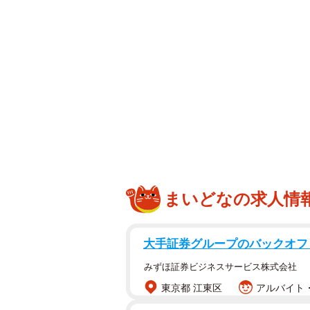
AKIRAさんは2006年にパフォー
俳優業も行い、2011年の舞台『レッ
宿す妻役を担ったリン・チーリン（50
2012年には関西テレビ/フジテレビ
『この道』（山田耕筰役）で大森南
ーなども務めており、日本国内のみ
まいどなの求人情
大手証券グループのバックオフ
みずほ証券ビジネスサービス株式会社
東京都 江東区
アルバイト・