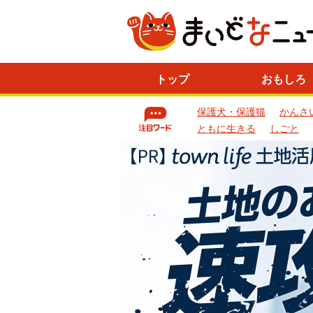
ニ
トップ
おもしろ
ュ
ー
保護犬・保護猫
かんさ
ス
一
ともに生きる
しごと
覧