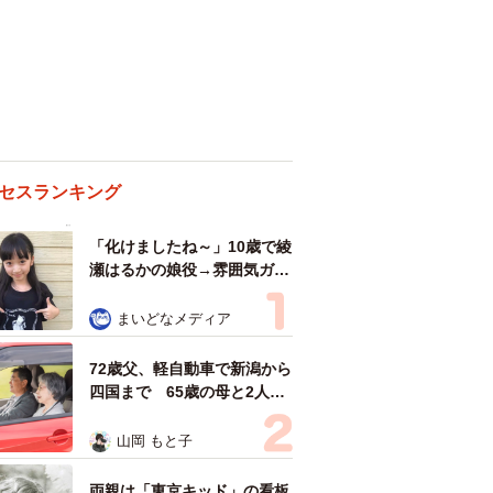
セスランキング
「化けましたね～」10歳で綾
瀬はるかの娘役→雰囲気ガラ
リの18歳に成長 「メイクで
雰囲気が」「宝塚に入れそ
まいどなメディア
う」
72歳父、軽自動車で新潟から
四国まで 65歳の母と2人で
3泊4日の旅 パーキングの休
憩まで分刻み… 「大学生で
山岡 もと子
も組まねえよ！」
両親は「東京キッド」の看板