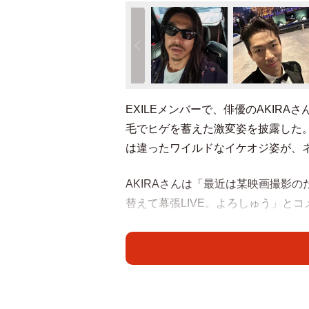
EXILEメンバーで、俳優のAKIR
毛でヒゲを蓄えた激変姿を披露した。
は違ったワイルドなイケオジ姿が、
AKIRAさんは「最近は某映画撮影
替えて幕張LIVE。よろしゅう」と
た。
SNSでは、「ワイルド感増し増し
代表 かっこよ」「ロン毛かっこよ
コメントがあった。