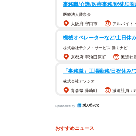
事務職/介護/医療事務/駅徒歩圏
医療法人愛泉会
大阪府 守口市
アルバイト・
機械オペレーターなど/土日休み
株式会社テクノ・サービス 働くナビ
京都府 宇治田原町
派遣社員
「事務職」工場勤務/日祝休み/
株式会社アソシオ
青森県 藤崎町
派遣社員：時
Sponsored by
おすすめニュース