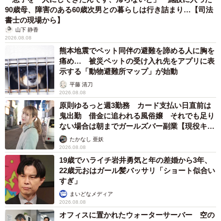
90歳母、障害のある60歳次男との暮らしは行き詰まり…【司法
書士の現場から】
山下 静香
2026.08.08
熊本地震でペット同伴の避難を諦める人に胸を
痛め… 被災ペットの受け入れ先をアプリに表
示する「動物避難所マップ」が始動
平藤 清刀
2026.08.08
原則ゆるっと週3勤務 カード支払い日直前は
鬼出勤 借金に追われる風俗嬢 それでも足り
ない場合は朝までガールズバー副業【現役キャ
ストに取材】
たかなし 亜妖
2026.08.08
19歳でハライチ岩井勇気と年の差婚から3年、
22歳元おはガール髪バッサリ「ショート似合い
すぎ」
まいどなメディア
2026.08.08
オフィスに置かれたウォーターサーバー 空の