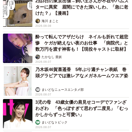
2泊3日の東京出張→飼い主さんが不在中ハムス
ターに異変 眉間にできた深いしわ、「急に老
けた？」【漫画】
海川 まこと
2026.08.08
酔って転んでアザだらけ ネイルも折れて超悲
惨 ケガが絶えない夜のお仕事 「病院代」と
数万円を渡す神客も！【現役キャストに取材】
たかなし 亜妖
2026.08.07
乃木坂46賀喜遥香 5年ぶり週チャン表紙 巻
頭グラビアでは激レアなメガネルームウエア姿
まいどなニュースエンタメ部
2026.08.07
3児の母 43歳女優の肩見せコーデでファンざ
わざわ 「色っぽすぎて思わず二度見」「むっ
かしからずっと可愛い」
まいどなトピック
2026.08.07