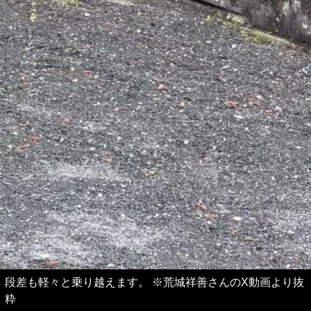
段差も軽々と乗り越えます。 ※荒城祥善さんのX動画より抜
粋