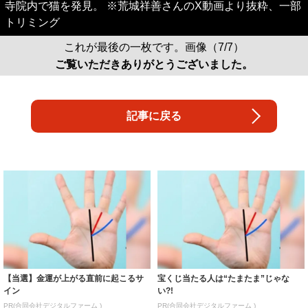
寺院内で猫を発見。 ※荒城祥善さんのX動画より抜粋、一部
トリミング
これが最後の一枚です。画像（7/7）
ご覧いただきありがとうございました。
記事に戻る
【当選】金運が上がる直前に起こるサ
宝くじ当たる人は“たまたま”じゃな
イン
い?!
PR(合同会社デジタルファーム )
PR(合同会社デジタルファーム )