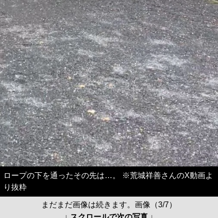
ロープの下を通ったその先は…。 ※荒城祥善さんのX動画よ
り抜粋
まだまだ画像は続きます。画像（3/7）
↓ スクロールで次の写真 ↓