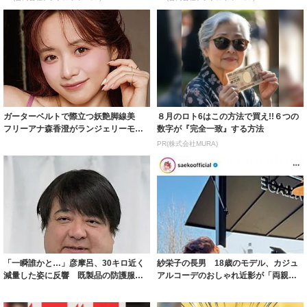
ガーターベルトで際立つ妖艶脚線美
８月のロト6はこの方法で買え!!６つの
フリーアナ森香澄がランジェリーモデ
数字が『完全一致』する方法
ルに ｢PE...
PR(株式会社MURA)
「一瞬誰かと…」彦摩呂、30キロ近く
紗栄子の長男 18歳のモデル、カジュ
減量した姿に反響 既製品の防護服が
アルコーデのおしゃれ近影が「両親の
着られると...
いいとこ取...