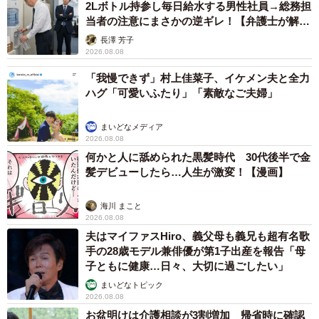
2Lボトル持参し毎日給水する男性社員→総務担
当者の注意にまさかの逆ギレ！【弁護士が解
説】
長澤 芳子
2026.08.08
「我慢できず」村上佳菜子、イケメン夫と全力
ハグ「可愛いふたり」「素敵なご夫婦」
まいどなメディア
2026.08.08
何かと人に舐められた黒髪時代 30代後半で金
髪デビューしたら…人生が激変！【漫画】
海川 まこと
2026.08.08
夫はマイファスHiro、義父母も義兄も超有名歌
手の28歳モデル兼俳優が第1子出産を報告「母
子ともに健康…日々、大切に過ごしたい」
まいどなトピック
2026.08.08
お盆明けは介護相談が3割増加 帰省時に確認