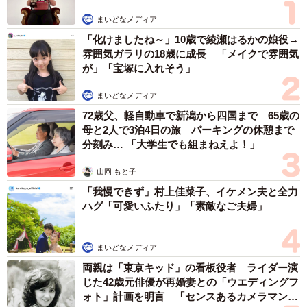
まいどなメディア
「化けましたね～」10歳で綾瀬はるかの娘役→
雰囲気ガラリの18歳に成長 「メイクで雰囲気
が」「宝塚に入れそう」
まいどなメディア
72歳父、軽自動車で新潟から四国まで 65歳の
母と2人で3泊4日の旅 パーキングの休憩まで
分刻み… 「大学生でも組まねえよ！」
山岡 もと子
「我慢できず」村上佳菜子、イケメン夫と全力
ハグ「可愛いふたり」「素敵なご夫婦」
まいどなメディア
両親は「東京キッド」の看板役者 ライダー演
じた42歳元俳優が再婚妻との「ウエディングフ
ォト」計画を明言 「センスあるカメラマン求