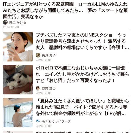
ITエンジニアがAIとつくる家庭菜園 ローカルLLMのゆるふわ
AIたちとお話しながら開墾してみたら… 夢の「スマートな菜
園生活」実現なるか
井二 かける
2026.08.08
プチバズしたママ友とのLINEスクショ うっ
かり電話番号を流出させちゃった！ 激怒する
友人 慰謝料の相場はいくらですか【弁護士が
解説】
長澤 芳子
2026.08.08
ボロボロで不細工なおじいちゃん猫に一目惚
れ エイズだし手がかかるけど…おうちで暮ら
すと「おじ猫」だって可愛くなったよ！
鶴野 浩己
2026.08.08
「夏休みはたくさん働いてほしい」と職場から
頼まれた高2息子 バイトで稼ぎすぎると扶養
を外れて税金や保険料が上がる？【FPが解
説】
もくもくライターズ
2026.08.08