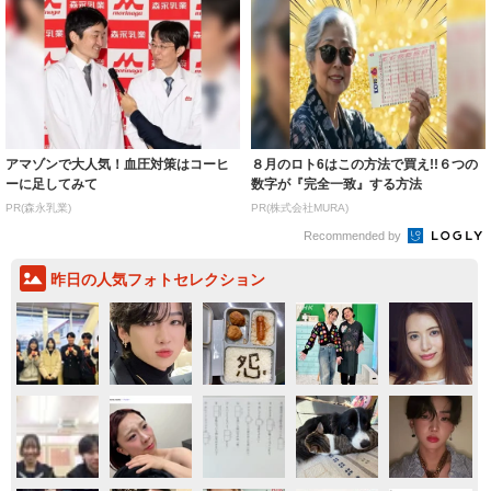
アマゾンで大人気！血圧対策はコーヒ
８月のロト6はこの方法で買え!!６つの
ーに足してみて
数字が『完全一致』する方法
PR(森永乳業)
PR(株式会社MURA)
Recommended by
昨日の人気フォトセレクション