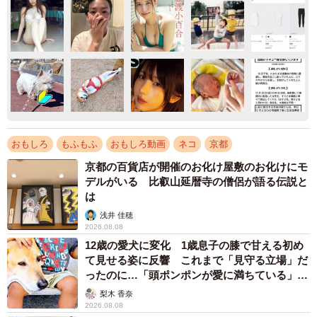
おもしろ
もふもふ
おもしろ動画
ネコ
京都
京都の百貨店が開催のお化け屋敷のお化けにモ
デルがいる 比叡山延暦寺の僧侶が語る伝説と
は
浅井 佳穂
2026.08.08
12歳の愛犬に変化 1歳息子の膝で甘える初め
て見せる姿に反響 これまで「見守る立場」だ
ったのに…「頭ポンポンが愛に満ちている」
「尊…」
梨木 香奈
2026.08.08