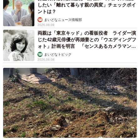
したい「離れて暮らす親の異変」チェックポイ
ントは？
まいどなニュース情報部
2026.08.08
両親は「東京キッド」の看板役者 ライダー演
じた42歳元俳優が再婚妻との「ウエディングフ
ォト」計画を明言 「センスあるカメラマン求
む」
まいどなトピック
2026.08.08