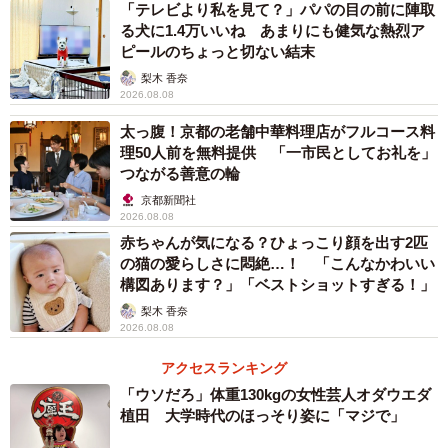
「テレビより私を見て？」パパの目の前に陣取
る犬に1.4万いいね あまりにも健気な熱烈ア
ピールのちょっと切ない結末
梨木 香奈
2026.08.08
太っ腹！京都の老舗中華料理店がフルコース料
理50人前を無料提供 「一市民としてお礼を」
つながる善意の輪
京都新聞社
2026.08.08
赤ちゃんが気になる？ひょっこり顔を出す2匹
の猫の愛らしさに悶絶…！ 「こんなかわいい
構図あります？」「ベストショットすぎる！」
梨木 香奈
2026.08.08
アクセスランキング
「ウソだろ」体重130kgの女性芸人オダウエダ
植田 大学時代のほっそり姿に「マジで」