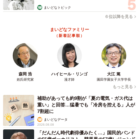
む」
まいどなトピック
６位以降を見る
まいどなファミリー
（新着記事順）
森岡 浩
ハイヒール・リンゴ
大江 篤
姓氏研究家
漫才師
園田学園女子大学学長
もっと見る
補助があっても約9割が「夏の電気・ガス代は
重い」と回答…猛暑でも「冷房を控える」人が
7割超に
まいどなデータ
2026.08.08
「だんだん時代劇俳優みたく…」国民的バンド