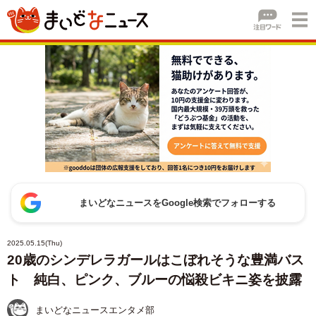
まいどなニュースをGoogle検索でフォローする
2025.05.15(Thu)
20歳のシンデレラガールはこぼれそうな豊満バス
ト 純白、ピンク、ブルーの悩殺ビキニ姿を披露
まいどなニュースエンタメ部