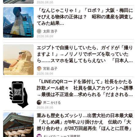
2026.08.06
「なんじゃこりゃ！」「ロボ？」大阪・梅田に
そびえる物体の正体は？ 昭和の遺産を調査し
てみた結果…
太田 浩子
2026.08.06
エジプトで自撮りしていたら、ガイドが「撮り
ますよ！」→ノリノリでポーズを取っていた
ら……スマホを返してもらえない 「日本人は
カモ代表かも」「私は6時間で3万円払った」
宮前 晶子
2026.08.06
「LINEのQRコードを添付して」社長をかたる
詐欺メール続々 社員を個人アカウントへ誘導
→最後は不正送金…求められる「だまされる前
提」の対策
井二 かける
2026.08.06
重みも歴史もズッシリ…出雲大社の日本最大級
「大しめ縄」が8年ぶり掛けかえ 伝統の「大
撚り合わせ」が28万回超再生「ほんとに圧巻」
まいどなニュース調査部