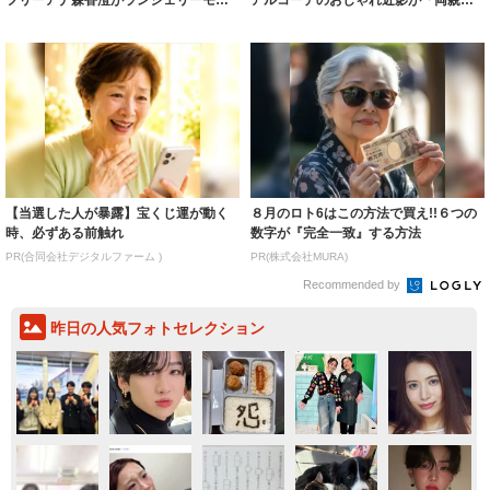
ルに ｢PE...
いいとこ取...
【当選した人が暴露】宝くじ運が動く
８月のロト6はこの方法で買え!!６つの
時、必ずある前触れ
数字が『完全一致』する方法
PR(合同会社デジタルファーム )
PR(株式会社MURA)
Recommended by
昨日の人気フォトセレクション