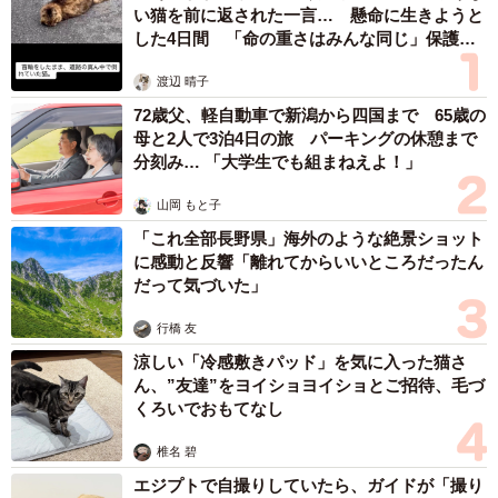
い猫を前に返された一言… 懸命に生きようと
した4日間 「命の重さはみんな同じ」保護団
体代表の訴え
渡辺 晴子
72歳父、軽自動車で新潟から四国まで 65歳の
母と2人で3泊4日の旅 パーキングの休憩まで
分刻み… 「大学生でも組まねえよ！」
山岡 もと子
「これ全部長野県」海外のような絶景ショット
に感動と反響「離れてからいいところだったん
だって気づいた」
行橋 友
涼しい「冷感敷きパッド」を気に入った猫さ
ん、”友達”をヨイショヨイショとご招待、毛づ
くろいでおもてなし
椎名 碧
エジプトで自撮りしていたら、ガイドが「撮り