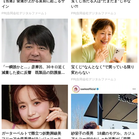
【当選】金運が上がる直前に起こるサ
宝くじ当たる人は“たまたま”じゃな
イン
い?!
PR(合同会社デジタルファーム )
PR(合同会社デジタルファーム )
「一瞬誰かと…」彦摩呂、30キロ近く
宝くじ“なんとなく”で買っている限り
減量した姿に反響 既製品の防護服が
変わらない
着られると...
PR(合同会社デジタルファーム )
ガーターベルトで際立つ妖艶脚線美
紗栄子の長男 18歳のモデル、カジュ
フリーアナ森香澄がランジェリーモデ
アルコーデのおしゃれ近影が「両親の