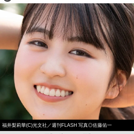
福井梨莉華(C)光文社／週刊FLASH 写真◎佐藤佑一