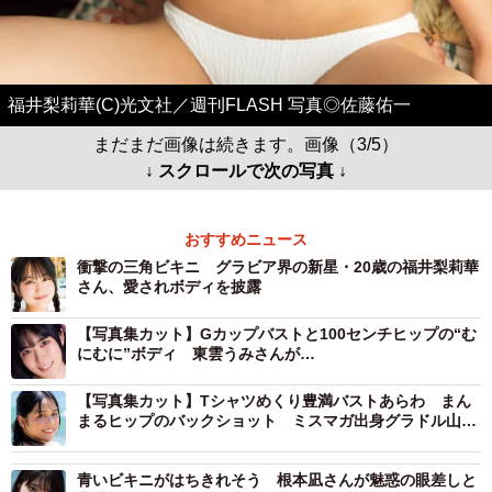
福井梨莉華(C)光文社／週刊FLASH 写真◎佐藤佑一
まだまだ画像は続きます。画像（3/5）
↓ スクロールで次の写真 ↓
おすすめニュース
衝撃の三角ビキニ グラビア界の新星・20歳の福井梨莉華
さん、愛されボディを披露
【写真集カット】Gカップバストと100センチヒップの“む
にむに”ボディ 東雲うみさんが…
【写真集カット】Tシャツめくり豊満バストあらわ まん
まるヒップのバックショット ミスマガ出身グラドル山岡
雅弥さん
青いビキニがはちきれそう 根本凪さんが魅惑の眼差しと