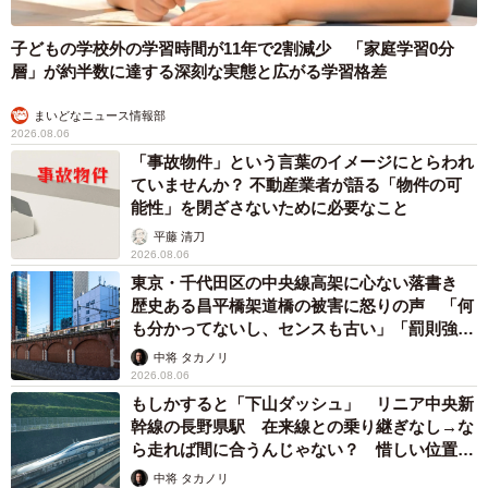
子どもの学校外の学習時間が11年で2割減少 「家庭学習0分
層」が約半数に達する深刻な実態と広がる学習格差
まいどなニュース情報部
2026.08.06
「事故物件」という言葉のイメージにとらわれ
ていませんか？ 不動産業者が語る「物件の可
能性」を閉ざさないために必要なこと
平藤 清刀
2026.08.06
東京・千代田区の中央線高架に心ない落書き
歴史ある昌平橋架道橋の被害に怒りの声 「何
も分かってないし、センスも古い」「罰則強化
して」
中将 タカノリ
2026.08.06
もしかすると「下山ダッシュ」 リニア中央新
幹線の長野県駅 在来線との乗り継ぎなし→な
ら走れば間に合うんじゃない？ 惜しい位置関
係が反響
中将 タカノリ