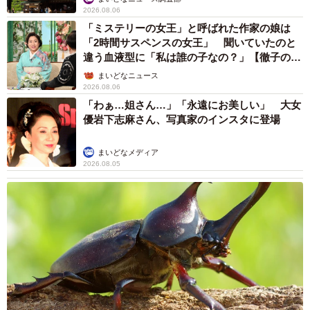
2026.08.06
「ミステリーの女王」と呼ばれた作家の娘は
「2時間サスペンスの女王」 聞いていたのと
違う血液型に「私は誰の子なの？」【徹子の部
屋】
まいどなニュース
2026.08.06
「わぁ…姐さん…」「永遠にお美しい」 大女
優岩下志麻さん、写真家のインスタに登場
まいどなメディア
2026.08.05