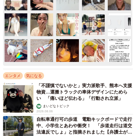
エンタメ
気になる
「不謹慎でないかと」実力派歌手、熊本へ支援
物資…運搬トラックの車体デザインにためら
い 「痛いほど伝わる」「行動され立派」
まいどなトピック
2026.08.06
自転車通行可の歩道 電動キックボードで走行
中、小学生とあわや衝突！ 「歩道走行は道交
法違反でしょ」と指摘されました【弁護士が解