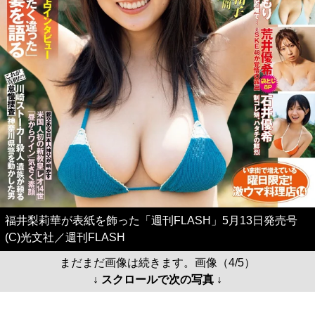
福井梨莉華が表紙を飾った「週刊FLASH」5月13日発売号
(C)光文社／週刊FLASH
まだまだ画像は続きます。画像（4/5）
↓ スクロールで次の写真 ↓