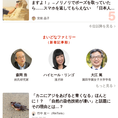
ますよ！」→ノリノリでポーズを取っていた
ら……スマホを返してもらえない 「日本人は
カモ代表かも」「私は6時間で3万円払った」
宮前 晶子
６位以降を見る
まいどなファミリー
（新着記事順）
森岡 浩
ハイヒール・リンゴ
大江 篤
姓氏研究家
漫才師
園田学園女子大学学長
もっと見る
「カニにアジをあげると青くなる」ほんと
に！？ 「自然の染色技術が凄い」と話題に
その理由とは…？
竹中 友一（RinToris）
2026.08.06