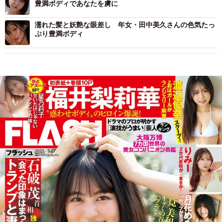
豊満ボディであなたを虜に
濡れた髪と妖艶な眼差し 年女・田中美久さんの色気たっ
ぷり豊満ボディ