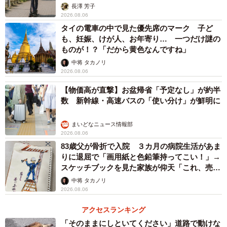
説】
長澤 芳子
2026.08.06
タイの電車の中で見た優先席のマーク 子ど
も、妊娠、けが人、お年寄り… 一つだけ謎の
ものが！？「だから黄色なんですね」
中将 タカノリ
2026.08.06
【物価高が直撃】お盆帰省「予定なし」が約半
数 新幹線・高速バスの「使い分け」が鮮明に
まいどなニュース情報部
2026.08.06
83歳父が骨折で入院 ３カ月の病院生活があま
りに退屈で「画用紙と色鉛筆持ってこい！」→
スケッチブックを見た家族が仰天「これ、売れ
ますよ…」
中将 タカノリ
2026.08.06
アクセスランキング
「そのままにしといてください」道路で動けな