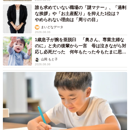
誰も求めていない職場の「謎マナー」、「過剰
な挨拶」や「お土産配り」を抑えた1位は？
やめられない理由は「周りの目」
まいどなデータ
2026.08.06
1歳息子が腕を亜脱臼 「奥さん、専業主婦な
のに」と夫の後輩から一言 母は泣きながら対
応し必死だった 何年もたった今もたまに思い
出し…
山岡 もと子
2026.08.06