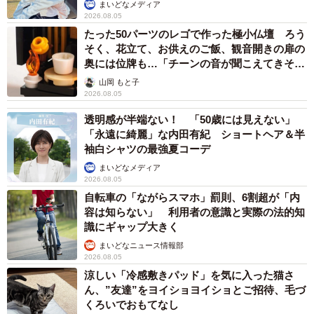
で学ぶ
まいどなメディア
2026.08.05
たった50パーツのレゴで作った極小仏壇 ろう
そく、花立て、お供えのご飯、観音開きの扉の
奥には位牌も…「チーンの音が聞こえてきそ
う」
山岡 もと子
2026.08.05
透明感が半端ない！ 「50歳には見えない」
「永遠に綺麗」な内田有紀 ショートヘア＆半
袖白シャツの最強夏コーデ
まいどなメディア
2026.08.05
自転車の「ながらスマホ」罰則、6割超が「内
容は知らない」 利用者の意識と実際の法的知
識にギャップ大きく
まいどなニュース情報部
2026.08.05
涼しい「冷感敷きパッド」を気に入った猫さ
ん、”友達”をヨイショヨイショとご招待、毛づ
くろいでおもてなし