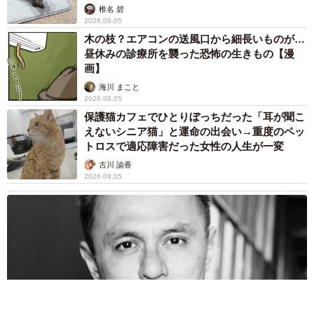
椎名 碧
2026.08.05
木の枝？エアコンの送風口から細長いものが…
昼休みの診療所を襲った恐怖の生きもの【漫
画】
海川 まこと
2026.08.05
保護猫カフェでひとりぼっちだった「耳が聞こ
えないシニア猫」と運命の出会い→重度のペッ
トロスで適応障害だった女性の人生が一変
古川 諭香
2026.08.05