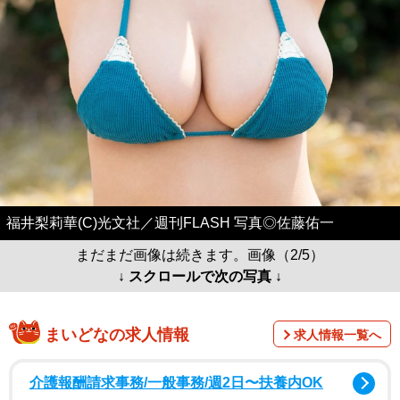
福井梨莉華(C)光文社／週刊FLASH 写真◎佐藤佑一
まだまだ画像は続きます。画像（2/5）
↓ スクロールで次の写真 ↓
まいどなの求人情報
求人情報一覧へ
介護報酬請求事務/一般事務/週2日〜扶養内OK