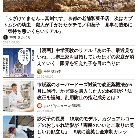
「ふざけてません…真剣です」京都の老舗和菓子店 次はカブ
トムシの幼虫 職人が手がけたゲテモノ和菓子 見事な造形に
「気持ち悪いくらいリアル」
中将 タカノリ
2026.08.05
【漫画】中学受験のリアル「あの子、最近見な
いね」…御三家を目指していたはずの家庭が消
えていく 限界を迎えた子を目の当りに
松波 穂乃圭
2026.08.05
市販薬のオーバードーズ対策で改正薬機法が5
月に施行、かぜ薬を購入した人の約6割が「法
改正を認知」乱用防止の指定成分とは？
まいどなニュース情報部
2026.08.05
紗栄子の長男 18歳のモデル、カジュアルコー
デのおしゃれ近影が「両親のいいとこ取りの美
しいお顔立ち」 9歳に渡英し全寮制カレッジ