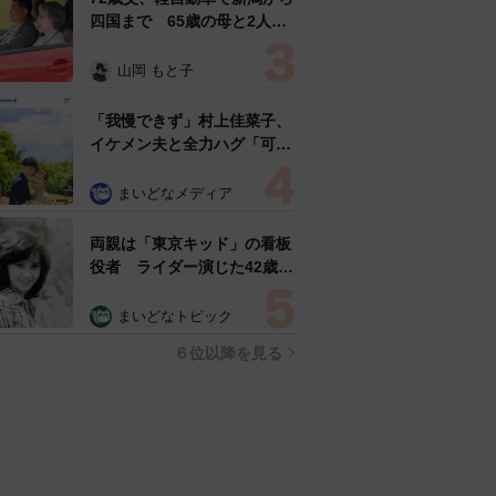
セスランキング
「ウソだろ」体重130kgの女
性芸人オダウエダ植田 大学
時代のほっそり姿に「マジ
で」
まいどなメディア
「化けましたね～」10歳で綾
瀬はるかの娘役→雰囲気ガラ
リの18歳に成長 「メイクで
雰囲気が」「宝塚に入れそ
まいどなメディア