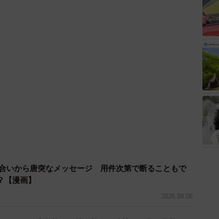
？【漫画】
2026.08.06
てるん？」小学校から持ち帰った鉢植えを見て母驚き
うろだと思ってた…息子が教えてくれた斬新な水やりと
2026.08.05
アク
船酔いしたときに試したら→5回も嘔吐していたの
もっと早く知りたかった」「寝そべるといいらしい」
2026.08.04
はいい人だから」のフォローにモヤモヤ 「見えている
うしようもない」の切り返しにスカッ！【漫画】
2026.08.02