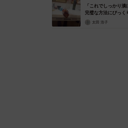
気になるキーワード
ライフハック
気になる
おうち時間
「明日ひま？」 知