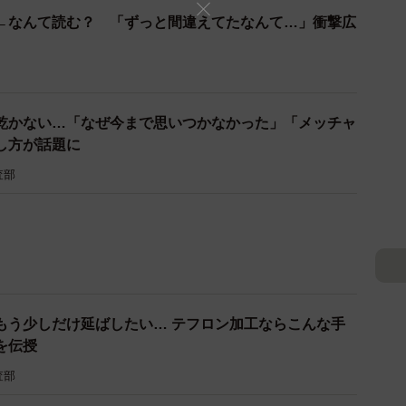
イメージです（Firman Dasmir/stock.adobe.com）
←なんて読む？ 「ずっと間違えてたなんて…」衝撃広
クレンザーでゴシゴシこすってみましょう。それでも落
布巾をピッタリとかぶせて、2〜3時間置くと良いです。
乾かない…「なぜ今まで思いつかなかった」「メッチャ
スリ等で表面を削ればある程度は復活します。
し方が話題に
査部
板は、時間とともにカビが芯まで進み、復活が難しい場
黒ずんでしまったらそのままにせず、きちんとお手入れ
もう少しだけ延ばしたい… テフロン加工ならこんな手
を伝授
査部
ム／木製まな板のお手入れ方法
けられる！」保存袋の空気を抜く方法が話題 「簡単で
bVyIfR/
り」
手入れ方法
otoyoko/8186.html