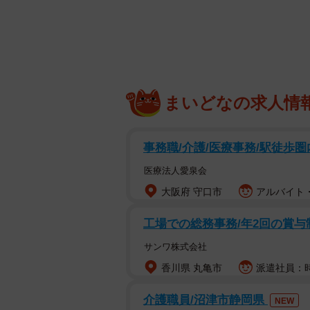
「使う前に濡らす、こまめに洗う、
う。お手入れの手順は以下の通り。
①使う前→水に濡らす
水分を吸収しやすい木は先に濡らす
まいどなの求人情
きにくくなります。また、汚れが付
事務職/介護/医療事務/駅徒歩圏
②使った後→タワシと水でゴシゴシ
木目についた汚れを落とすためタワ
医療法人愛泉会
が固まってしまい、汚れが取れにく
大阪府 守口市
アルバイト・
た後もまな板にぬめりやニオイが残
工場での総務事務/年2回の賞与
③洗った後→風通しのいいところで
サンワ株式会社
生乾きや湿気が多いところは、「黒
香川県 丸亀市
派遣社員：時
ら、「木目が垂直」になるよう陰干
介護職員/沼津市静岡県
プレーをかけておくと菌の繁殖を予
NEW