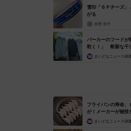
木製まな板は「お湯」で洗うのは基本NG※画像は
雪印「６Ｐチーズ」
がる
まな板が黒ずんでしまったら
太田 浩子
まな板が黒ずんでしまった場合は、
ちない時は、薄めた漂白剤につけた
パーカーのフードが
それでもダメな場合は、市販の紙ヤ
乾く！」 斬新な干
まいどなニュース調
長時間黒ずみを放って置かれたまな
合も。まな板の黒ずみはカビです。
フライパンの寿命、
しましょう。
が！メーカーが秘技
まいどなニュース調
▽出典
・和平フレイズ 公式インスタグラ
「これでしっかり漬
https://www.instagram.com/p/DBXod
完璧な方法にびっく
・和平フレイズ 公式／まな板のお
太田 浩子
https://www.wahei.co.jp/column/arim