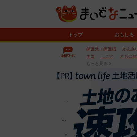
ニ
トップ
おもしろ
ュ
ー
保護犬・保護猫
かんさ
ス
一
ネコ
しごと
ともに生
覧
もっと見る