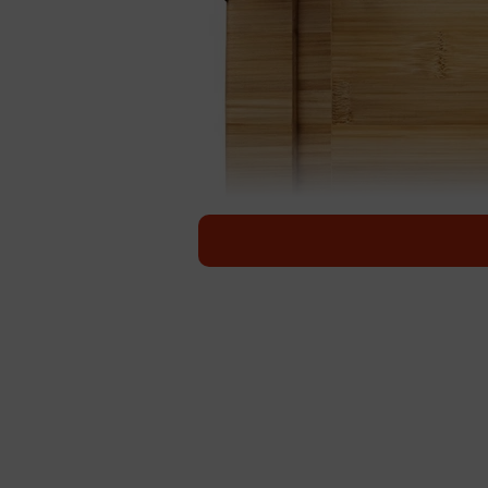
木の温かみを感じられる「木製のまな板」※画像は
木の温かみを感じられる「木製のま
いうイメージはありませんか？和平
（@daywear_wahei）による
「お湯」で洗うのは基本NG