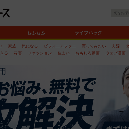
もふもふ
ライフハック
い
家族
気になる
ビフォーアフター
買ってみたい
夫婦
きる
災害
ファッション
住まい
おもしろ動画
ウェブ漫画