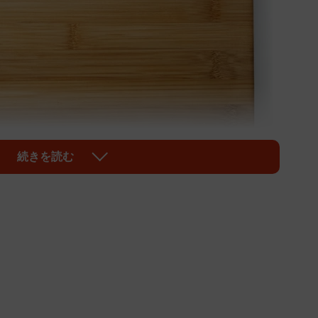
続きを読む
1/2
AIが作成したイメージです（Autun/stock.adobe.com）
な板」。憧れはあるけど、「お手入れが大変そう…」と
フレイズの公式インスタグラムアカウント
と、実は簡単にお手入れできるんだそう。