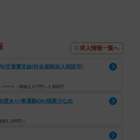
最後に洗った後は完全に乾かす」のがポイントなんだそ
ことで、食材の水分の吸収を防ぎ、まな板にニオイがつ
報
求人情報一覧へ
着しにくい、包丁が滑りにくいなどのメリットも。
内/交通費支給/社会保険加入相談可!
洗う
シで、木目にそって洗いましょう。肉や魚のタンパク質
くなるので「お湯」で洗うのは基本NGとのこと。洗っ
パート：時給1,177円～1,300円
っている場合は、洗剤とお湯で洗いましょう。
制度あり/車通勤OK/残業少なめ
完全に乾かす
ずみ」や「カビ」の発生原因に。布巾で水分を拭いてか
給1,150円～
しで立てて乾かしましょう。キッチン用のアルコールス
防できます。