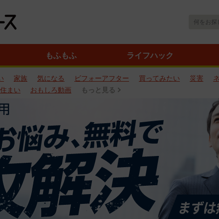
もふもふ
ライフハック
い
家族
気になる
ビフォーアフター
買ってみたい
災害
住まい
おもしろ動画
もっと見る