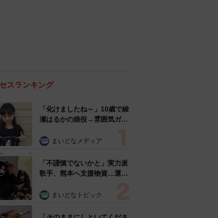
セスランキング
「化けましたね～」10歳で綾
瀬はるかの娘役→雰囲気ガラ
リの18歳に成長 「メイクで
雰囲気が」「宝塚に入れそ
まいどなメディア
う」
「不謹慎でないかと」実力派
歌手、熊本へ支援物資…運搬
トラックの車体デザインにた
めらい 「痛いほど伝わる」
まいどなトピック
「行動され立派」
「そのままにしといてくださ