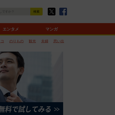
エンタメ
マンガ
ネコ
のりもの
観光
夫婦
思い出