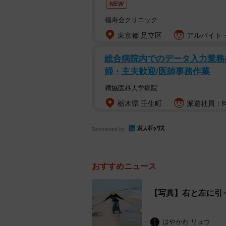
NEW
福寿会クリニック
東京都 足立区
アルバイト・
総合病院内でのデータ入力業務/
婦・主夫歓迎/医師事務作業
獨協医科大学病院
栃木県 壬生町
派遣社員：時
Sponsored by
おすすめニュース
【写真】右と左に引
はやかわ リュウ