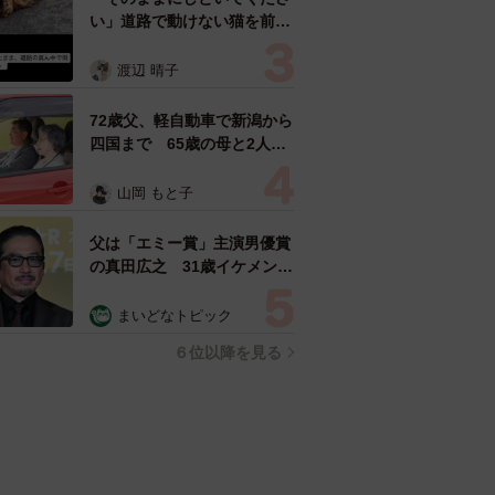
い」道路で動けない猫を前に
返された一言… 懸命に生き
ようとした4日間 「命の重
渡辺 晴子
さはみんな同じ」保護団体代
表の訴え
72歳父、軽自動車で新潟から
四国まで 65歳の母と2人で
3泊4日の旅 パーキングの休
憩まで分刻み… 「大学生で
山岡 もと子
も組まねえよ！」
父は「エミー賞」主演男優賞
の真田広之 31歳イケメン俳
優が長髪ヒゲのワイルド近影
「ガチヒロさんそっくり」
まいどなトピック
「新たな一面もステキ」
６位以降を見る