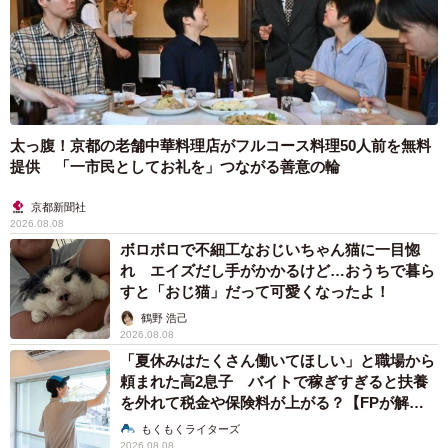
太っ腹！京都の老舗中華料理店がフルコース料理50人前を無料
提供 「一市民としてお礼を」つながる善意の輪
京都新聞社
2026.08.08
ボロボロで不細工なおじいちゃん猫に一目惚
れ エイズだし手がかかるけど…おうちで暮ら
すと「おじ猫」だって可愛くなったよ！
鶴野 浩己
2026.08.08
「夏休みはたくさん働いてほしい」と職場から
頼まれた高2息子 バイトで稼ぎすぎると扶養
を外れて税金や保険料が上がる？【FPが解
説】
もくもくライターズ
2026.08.08