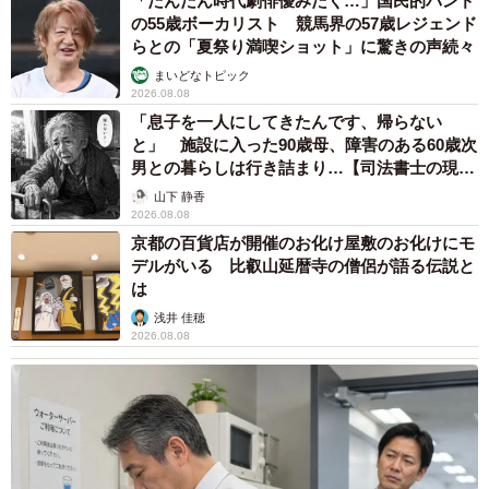
「だんだん時代劇俳優みたく…」国民的バンド
の55歳ボーカリスト 競馬界の57歳レジェンド
らとの「夏祭り満喫ショット」に驚きの声続々
まいどなトピック
2026.08.08
「息子を一人にしてきたんです、帰らない
と」 施設に入った90歳母、障害のある60歳次
男との暮らしは行き詰まり…【司法書士の現場
から】
山下 静香
2026.08.08
京都の百貨店が開催のお化け屋敷のお化けにモ
デルがいる 比叡山延暦寺の僧侶が語る伝説と
は
浅井 佳穂
2026.08.08