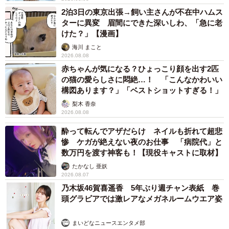
2泊3日の東京出張→飼い主さんが不在中ハムス
ターに異変 眉間にできた深いしわ、「急に老
けた？」【漫画】
海川 まこと
2026.08.08
赤ちゃんが気になる？ひょっこり顔を出す2匹
の猫の愛らしさに悶絶…！ 「こんなかわいい
構図あります？」「ベストショットすぎる！」
梨木 香奈
2026.08.08
酔って転んでアザだらけ ネイルも折れて超悲
惨 ケガが絶えない夜のお仕事 「病院代」と
数万円を渡す神客も！【現役キャストに取材】
たかなし 亜妖
2026.08.07
乃木坂46賀喜遥香 5年ぶり週チャン表紙 巻
頭グラビアでは激レアなメガネルームウエア姿
まいどなニュースエンタメ部