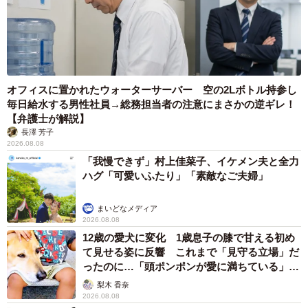
オフィスに置かれたウォーターサーバー 空の2Lボトル持参し
毎日給水する男性社員→総務担当者の注意にまさかの逆ギレ！
【弁護士が解説】
長澤 芳子
2026.08.08
「我慢できず」村上佳菜子、イケメン夫と全力
ハグ「可愛いふたり」「素敵なご夫婦」
まいどなメディア
2026.08.08
12歳の愛犬に変化 1歳息子の膝で甘える初め
て見せる姿に反響 これまで「見守る立場」だ
ったのに…「頭ポンポンが愛に満ちている」
「尊…」
梨木 香奈
2026.08.08