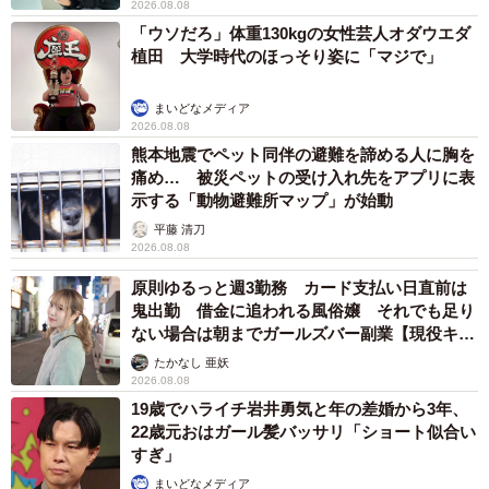
2026.08.08
「ウソだろ」体重130kgの女性芸人オダウエダ
植田 大学時代のほっそり姿に「マジで」
まいどなメディア
2026.08.08
熊本地震でペット同伴の避難を諦める人に胸を
痛め… 被災ペットの受け入れ先をアプリに表
示する「動物避難所マップ」が始動
平藤 清刀
2026.08.08
原則ゆるっと週3勤務 カード支払い日直前は
鬼出勤 借金に追われる風俗嬢 それでも足り
ない場合は朝までガールズバー副業【現役キャ
ストに取材】
たかなし 亜妖
2026.08.08
19歳でハライチ岩井勇気と年の差婚から3年、
22歳元おはガール髪バッサリ「ショート似合い
すぎ」
まいどなメディア