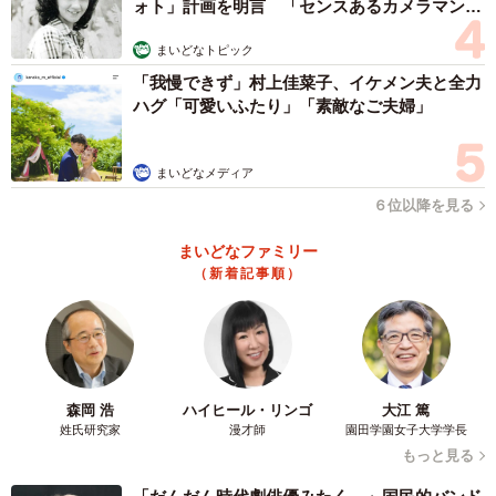
ォト」計画を明言 「センスあるカメラマン求
む」
まいどなトピック
「我慢できず」村上佳菜子、イケメン夫と全力
ハグ「可愛いふたり」「素敵なご夫婦」
まいどなメディア
６位以降を見る
まいどなファミリー
（新着記事順）
森岡 浩
ハイヒール・リンゴ
大江 篤
姓氏研究家
漫才師
園田学園女子大学学長
もっと見る