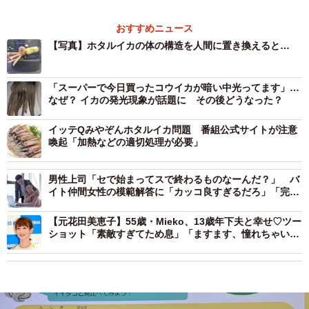
おすすめニュース
【写真】ホタルイカの体の構造を人間に置き換えると…
「スーパーで今日買ったコウイカが暗い中光ってます」…
なぜ？ イカの発光現象が話題に その後どうなった？
イッテQみやぞんホタルイカ問題 番組公式サイトが注意
喚起「加熱などの適切処理が必要」
男性上司「セで始まってスで終わるものなーんだ？」 バ
イト仲間女性の模範解答に「カッコ良すぎるだろ」「完璧
な返し！」
【元花田美恵子】55歳・Mieko、13歳年下夫と幸せ♡ツー
ショット「素敵すぎてため息」「ますます、憧れちゃいま
す」