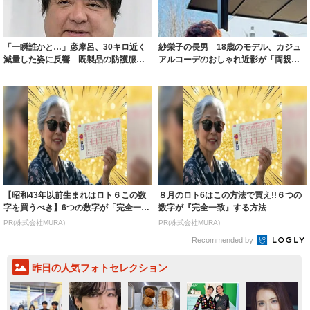
「一瞬誰かと…」彦摩呂、30キロ近く
紗栄子の長男 18歳のモデル、カジュ
減量した姿に反響 既製品の防護服が
アルコーデのおしゃれ近影が「両親の
着られると...
いいとこ取...
【昭和43年以前生まれはロト６この数
８月のロト6はこの方法で買え!!６つの
字を買うべき】6つの数字が「完全一
数字が『完全一致』する方法
致」する方...
PR(株式会社MURA)
PR(株式会社MURA)
Recommended by
昨日の人気フォトセレクション