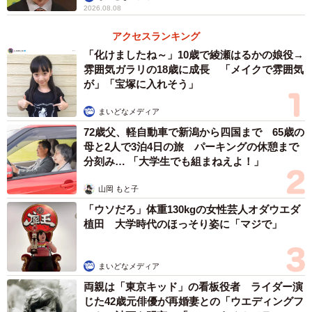
2026.08.08
アクセスランキング
「化けましたね～」10歳で綾瀬はるかの娘役→
雰囲気ガラリの18歳に成長 「メイクで雰囲気
が」「宝塚に入れそう」
まいどなメディア
72歳父、軽自動車で新潟から四国まで 65歳の
母と2人で3泊4日の旅 パーキングの休憩まで
分刻み… 「大学生でも組まねえよ！」
山岡 もと子
「ウソだろ」体重130kgの女性芸人オダウエダ
植田 大学時代のほっそり姿に「マジで」
まいどなメディア
両親は「東京キッド」の看板役者 ライダー演
じた42歳元俳優が再婚妻との「ウエディングフ