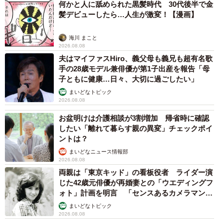
何かと人に舐められた黒髪時代 30代後半で金
髪デビューしたら…人生が激変！【漫画】
海川 まこと
2026.08.08
夫はマイファスHiro、義父母も義兄も超有名歌
手の28歳モデル兼俳優が第1子出産を報告「母
子ともに健康…日々、大切に過ごしたい」
まいどなトピック
2026.08.08
お盆明けは介護相談が3割増加 帰省時に確認
したい「離れて暮らす親の異変」チェックポイ
ントは？
まいどなニュース情報部
2026.08.08
両親は「東京キッド」の看板役者 ライダー演
じた42歳元俳優が再婚妻との「ウエディングフ
ォト」計画を明言 「センスあるカメラマン求
む」
まいどなトピック
2026.08.08