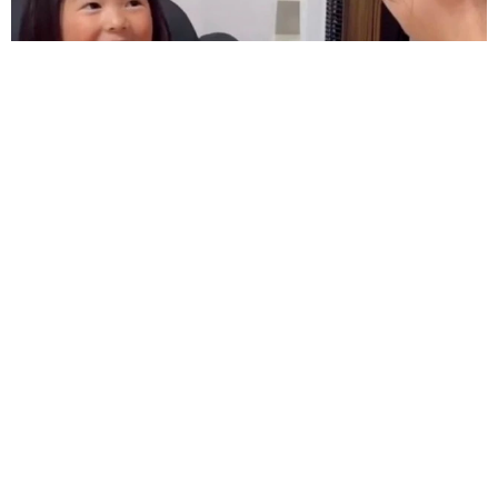
難聴のお姉ちゃんに5歳の妹が手話通訳 互いに支え合う家族の
日常に反響「妹ちゃん、頼もしい」「かわいい通訳さん」
五ヶ瀬 あお
2026.08.07
ラストライブ控えるT-BOLAN森友嵐士 にし
たん社長がTikTok内で独占インタビュー
まいどなニュース
2026.08.07
「男の子のママっぽいよね」ってどういう意
味？ 女系家族で育った母 いつもスカートと
ワンピースしか着ないし、ヒールも好き どの
へんが…
山岡 もと子