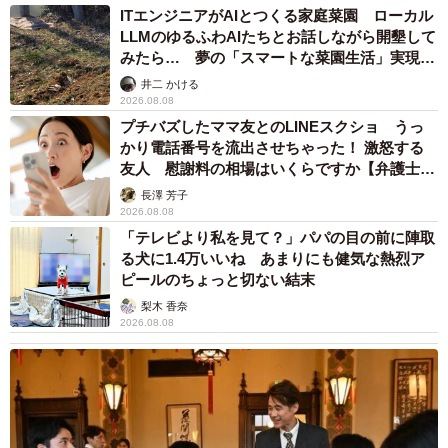
ITエンジニアがAIとつくる家庭菜園 ローカル
LLMのゆるふわAIたちとお話しながら開墾して
みたら… 夢の「スマートな菜園生活」実現な
るか
井二 かける
2026.08.08
プチバズしたママ友とのLINEスクショ うっ
かり電話番号を流出させちゃった！ 激怒する
友人 慰謝料の相場はいくらですか【弁護士が
解説】
長澤 芳子
2026.08.08
「テレビより私を見て？」パパの目の前に陣取
る犬に1.4万いいね あまりにも健気な熱烈ア
ピールのちょっと切ない結末
梨木 香奈
2026.08.08