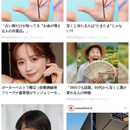
「占い師だけが知ってる〝お金が増え
宝くじ当たる人は“たまたま”じゃな
る人の共通点〟」
い?!
PR(合同会社デジタルファーム )
PR(合同会社デジタルファーム )
ガーターベルトで際立つ妖艶脚線美
「SNSでも話題」60代から宝くじ運が
フリーアナ森香澄がランジェリーモデ
変わる人の特徴
ルに ｢PE...
PR(合同会社デジタルファーム )