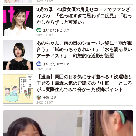
2026.08.07
3児の母 43歳女優の肩見せコーデでファンざ
わざわ 「色っぽすぎて思わず二度見」「むっ
かしからずっと可愛い」
まいどなトピック
2026.08.07
あのちゃん、雨の日のショーパン姿に「雨が似
合う」「脚めっちゃきれい！」「水も滴る良い
アーティスト」 幻想的な近影が話題
まいどなメディア
2026.08.07
【漫画】周囲の目を気にせず遊べる！洗濯物も
干せる！最近人気の戸建ての「中庭」 ところ
が…実際住んでみて分かった後悔ポイント
中瀬 えみ
2026.08.07