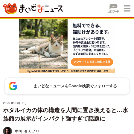
まいどなニュースをGoogle検索でフォローする
2025.05.08(Thu)
ホタルイカの体の構造を人間に置き換えると…水
族館の展示がインパクト強すぎて話題に
中将 タカノリ