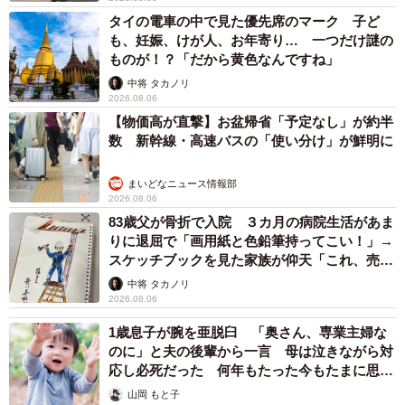
タイの電車の中で見た優先席のマーク 子ど
も、妊娠、けが人、お年寄り… 一つだけ謎の
ものが！？「だから黄色なんですね」
中将 タカノリ
2026.08.06
【物価高が直撃】お盆帰省「予定なし」が約半
数 新幹線・高速バスの「使い分け」が鮮明に
まいどなニュース情報部
2026.08.06
83歳父が骨折で入院 ３カ月の病院生活があま
りに退屈で「画用紙と色鉛筆持ってこい！」→
スケッチブックを見た家族が仰天「これ、売れ
ますよ…」
中将 タカノリ
2026.08.06
1歳息子が腕を亜脱臼 「奥さん、専業主婦な
のに」と夫の後輩から一言 母は泣きながら対
応し必死だった 何年もたった今もたまに思い
出し…
山岡 もと子