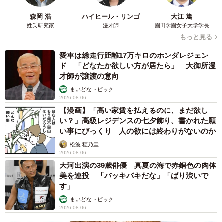
森岡 浩
ハイヒール・リンゴ
大江 篤
姓氏研究家
漫才師
園田学園女子大学学長
もっと見る
愛車は総走行距離17万キロのホンダレジェン
ド 「どなたか欲しい方が居たら」 大御所漫
才師が譲渡の意向
まいどなトピック
2026.08.06
【漫画】「高い家賃を払えるのに、まだ欲し
い？」高級レジデンスの七夕飾り、書かれた願
い事にびっくり 人の欲には終わりがないのか
松波 穂乃圭
2026.08.06
大河出演の39歳俳優 真夏の海で赤銅色の肉体
美を連投 「バッキバキだな」「ばり渋いで
す」
まいどなトピック
2026.08.06