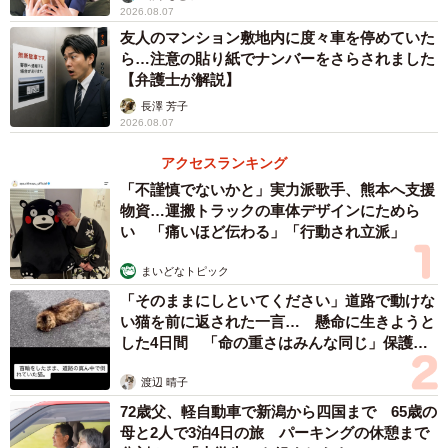
2026.08.07
友人のマンション敷地内に度々車を停めていた
ら…注意の貼り紙でナンバーをさらされました
【弁護士が解説】
長澤 芳子
2026.08.07
アクセスランキング
「不謹慎でないかと」実力派歌手、熊本へ支援
物資…運搬トラックの車体デザインにためら
い 「痛いほど伝わる」「行動され立派」
まいどなトピック
「そのままにしといてください」道路で動けな
い猫を前に返された一言… 懸命に生きようと
した4日間 「命の重さはみんな同じ」保護団
体代表の訴え
渡辺 晴子
72歳父、軽自動車で新潟から四国まで 65歳の
母と2人で3泊4日の旅 パーキングの休憩まで