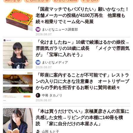
「国産マッチでもバズりたい」願いかなった！
老舗メーカーの投稿が4100万再生 他業種も
続々相乗りでミーム化へ発展
まいどなニュース調査部
2026.08.07
「化けましたね～」10歳で綾瀬はるかの娘役→
雰囲気ガラリの18歳に成長 「メイクで雰囲気
が」「宝塚に入れそう」
まいどなメディア
2026.08.07
「即座に案内することが不可能です」レストラ
ンの入り口に大きな注意書き オートリザーブ
からの予約を拒否するお断りに賛同者続々
中将 タカノリ
2026.08.07
「本は買うだけでいい」京極夏彦さんの言葉に
共感した女性→リビングの本棚に140冊を積
読 「家に自分だけの本屋さん」
山岡 もと子