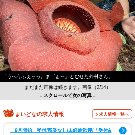
「うへうふぇっっ。ま゛ぁ～」とむせた外村さん。
まだまだ画像は続きます。画像（2/14）
↓ スクロールで次の写真 ↓
まいどなの求人情報
求人情報一覧へ
「9月開始」受付/残業なし/未経験歓迎/「受付&