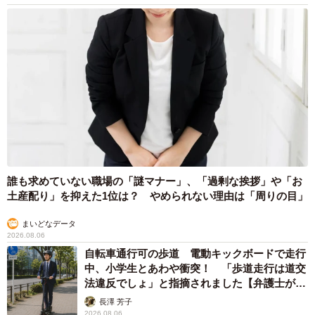
誰も求めていない職場の「謎マナー」、「過剰な挨拶」や「お
土産配り」を抑えた1位は？ やめられない理由は「周りの目」
まいどなデータ
2026.08.06
自転車通行可の歩道 電動キックボードで走行
中、小学生とあわや衝突！ 「歩道走行は道交
法違反でしょ」と指摘されました【弁護士が解
説】
長澤 芳子
2026.08.06