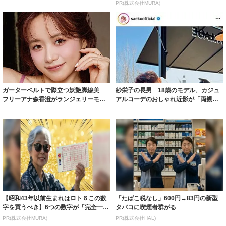
着られると...
PR(株式会社MURA)
ガーターベルトで際立つ妖艶脚線美
紗栄子の長男 18歳のモデル、カジュ
フリーアナ森香澄がランジェリーモデ
アルコーデのおしゃれ近影が「両親の
ルに ｢PE...
いいとこ取...
【昭和43年以前生まれはロト６この数
「たばこ税なし」600円→83円の新型
字を買うべき】6つの数字が「完全一
タバコに喫煙者群がる
致」する方...
PR(株式会社MURA)
PR(株式会社HAL)