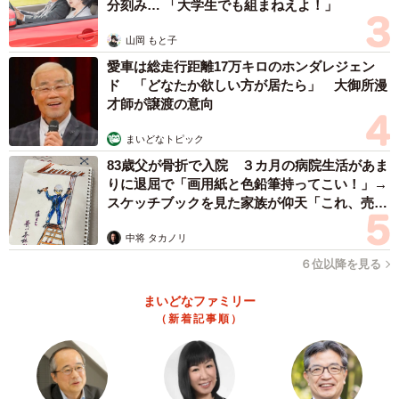
分刻み… 「大学生でも組まねえよ！」
山岡 もと子
愛車は総走行距離17万キロのホンダレジェン
ド 「どなたか欲しい方が居たら」 大御所漫
才師が譲渡の意向
まいどなトピック
83歳父が骨折で入院 ３カ月の病院生活があま
りに退屈で「画用紙と色鉛筆持ってこい！」→
スケッチブックを見た家族が仰天「これ、売れ
ますよ…」
中将 タカノリ
６位以降を見る
まいどなファミリー
（新着記事順）