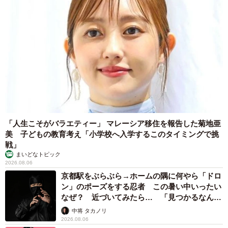
「人生こそがバラエティー」 マレーシア移住を報告した菊地亜
美 子どもの教育考え「小学校へ入学するこのタイミングで挑
戦」
まいどなトピック
2026.08.06
京都駅をぶらぶら→ホームの隅に何やら「ドロ
ン」のポーズをする忍者 この暑い中いったい
なぜ？ 近づいてみたら… 「見つかるなんて
未熟」
中将 タカノリ
2026.08.06