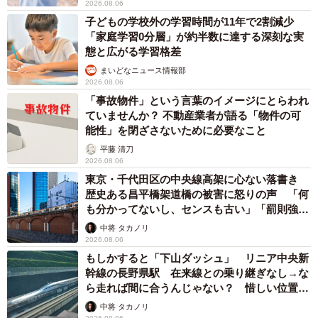
2026.08.06
子どもの学校外の学習時間が11年で2割減少
「家庭学習0分層」が約半数に達する深刻な実
態と広がる学習格差
まいどなニュース情報部
2026.08.06
「事故物件」という言葉のイメージにとらわれ
ていませんか？ 不動産業者が語る「物件の可
能性」を閉ざさないために必要なこと
平藤 清刀
2026.08.06
東京・千代田区の中央線高架に心ない落書き
歴史ある昌平橋架道橋の被害に怒りの声 「何
も分かってないし、センスも古い」「罰則強化
して」
中将 タカノリ
2026.08.06
もしかすると「下山ダッシュ」 リニア中央新
幹線の長野県駅 在来線との乗り継ぎなし→な
ら走れば間に合うんじゃない？ 惜しい位置関
係が反響
中将 タカノリ