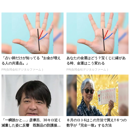
「占い師だけが知ってる〝お金が増え
あなたの金運はどう？宝くじに縁があ
る人の共通点〟」
る時、金運はこう変わる
PR(合同会社デジタルファーム )
PR(合同会社デジタルファーム )
「一瞬誰かと…」彦摩呂、30キロ近く
８月のロト6はこの方法で買え!!６つの
減量した姿に反響 既製品の防護服が
数字が『完全一致』する方法