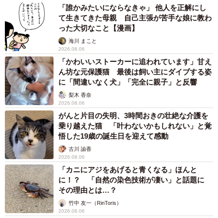
「誰かみたいにならなきゃ」 他人を正解にし
て生きてきた母親 自己主張が苦手な娘に教わ
った大切なこと【漫画】
海川 まこと
2026.08.06
「かわいいストーカーに追われています」甘え
ん坊な元保護猫 最後は飼い主にダイブする姿
に「間違いなく犬」「完全に親子」と反響
梨木 香奈
2026.08.06
がんと片目の失明、3時間おきの壮絶な介護を
乗り越えた猫 「叶わないかもしれない」と覚
悟した19歳の誕生日を迎えて感動
古川 諭香
2026.08.06
「カニにアジをあげると青くなる」ほんと
に！？ 「自然の染色技術が凄い」と話題に
その理由とは…？
竹中 友一（RinToris）
2026.08.06