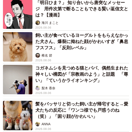
「明日ひま？」 知り合いから唐突なメッセー
ジ 用件次第で断ることもできる賢い返信文と
は？【漫画】
海川 まこと
2026.08.06
飼い主が食べているヨーグルトをもらえなかっ
た犬さん、爆裂に拗ねた顔がかわいすぎ「鼻息
フスフス」「反則レベル」
椎名 碧
2026.08.06
コガネムシを見つめる猫とパパ、偶然生まれた
神々しい構図が「宗教画のよう」と話題 「尊
い」「ていうかライオンキング」
梨木 香奈
2026.08.06
髪をバッサリと切った飼い主が帰宅すると→愛
犬たちの反応に「ワンコ様でも戸惑うのね
（笑）」「困り顔がかわいい」
ANNA
2026.08.06