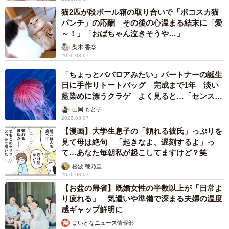
猫2匹が段ボール箱の取り合いで「ポコスカ猫
パンチ」の応酬 その後の心温まる結末に「愛
～！」「おばちゃん泣きそうや…」
梨木 香奈
2026.08.07
「ちょっとババロアみたい」パートナーの誕生
日に手作りトートバッグ 完成まで1年 淡い
藍染めに漂うクラゲ よく見ると…「センスす
ごい」
山岡 もと子
2026.08.07
【漫画】大学生息子の「頼れる彼氏」っぷりを
見て母は絶句 「起きなよ、遅刻するよ」っ
て…あなた毎朝私が起こしてますけど？笑
松波 穂乃圭
2026.08.07
【お盆の帰省】既婚女性の半数以上が「日常よ
り疲れる」 気遣いや準備で深まる夫婦の温度
感ギャップ鮮明に
まいどなニュース情報部