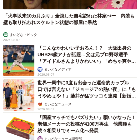
「火事以来10カ月ぶり」全焼した自宅訪れた林家ぺー 内装も
壁も取り払われスケルトン状態の部屋に呆然
まいどなトピック
2026.08.07
「こんなかわいい子おるん！？」大阪出身の
UHB26歳アナが話題…父は元プロ野球選手
「アイドルさんよりかわいい」「めちゃ爽や
か」
まいどなメディア
2026.08.07
世界一周中に3度も出会った運命的カップル
口では言えない「ジョージアの熱い夜」に「も
うやめぇや！」藤井が猛ツッコミ連発【新婚さ
ん】
まいどなニュース
2026.08.07
「国産マッチでもバズりたい」願いかなった！
老舗メーカーの投稿が4100万再生 他業種も
続々相乗りでミーム化へ発展
まいどなニュース調査部