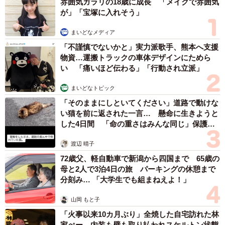
みを次々に発見。人の頭よりも大きなものがニョキっと生
雰囲気ガラリの18歳に成長 「メイクで雰囲気
が」「宝塚に入れそう」
えており、外村さんらは「大きい」「惜しい～」と大興
奮。しおれて黒くなったラフレシアの花も見つけ、匂いを
まいどなメディア
嗅ぐと、「おぇっ、樹液が腐った感じ」と盛り上がった。1
「不謹慎でないかと」実力派歌手、熊本へ支援
日探しても、見頃の花は見つからなかった。
物資…運搬トラックの車体デザインにためら
い 「痛いほど伝わる」「行動され立派」
「うへうふぇっっ。ま゛ぁ～」
まいどなトピック
2日目は、現地の人の案内もあり、直径80センチの立派なラ
「そのままにしといてください」道路で動けな
い猫を前に返された一言… 懸命に生きようと
フレシアを発見。花びらは横から見ると、生ハムやサラミ
した4日間 「命の重さはみんな同じ」保護団
みたいな質感のよう。穴にはハエがうじゃうじゃ。
体代表の訴え
渡辺 晴子
72歳父、軽自動車で新潟から四国まで 65歳の
母と2人で3泊4日の旅 パーキングの休憩まで
分刻み… 「大学生でも組まねえよ！」
山岡 もと子
「火事以来10カ月ぶり」全焼した自宅訪れた林
家ぺー 内装も壁も取り払われスケルトン状態