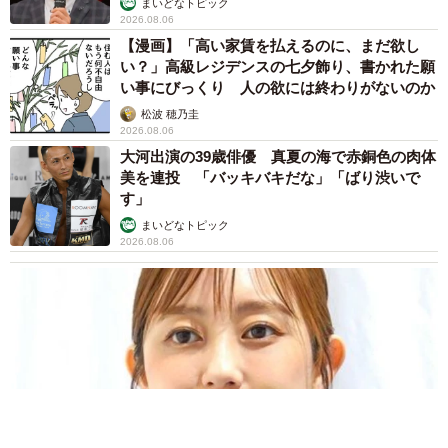
まいどなトピック
2026.08.06
【漫画】「高い家賃を払えるのに、まだ欲し
い？」高級レジデンスの七夕飾り、書かれた願
い事にびっくり 人の欲には終わりがないのか
松波 穂乃圭
2026.08.06
大河出演の39歳俳優 真夏の海で赤銅色の肉体
美を連投 「バッキバキだな」「ばり渋いで
す」
まいどなトピック
2026.08.06