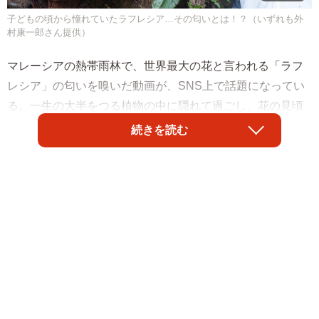
子どもの頃から憧れていたラフレシア…その匂いとは！？（いずれも外
村康一郎さん提供）
マレーシアの熱帯雨林で、世界最大の花と言われる「ラフ
レシア」の匂いを嗅いだ動画が、SNS上で話題になってい
る。一生の大半をつる植物の中に隠れて過ごし、花の見頃
はたった2～3日。アニメ「ポケットモンスター」のキャラ
続きを読む
クターでもお馴染みで、訪れた男性たちも子どもから憧れ
だったという。「めちゃくちゃ臭い」とされる、その匂い
とは―。