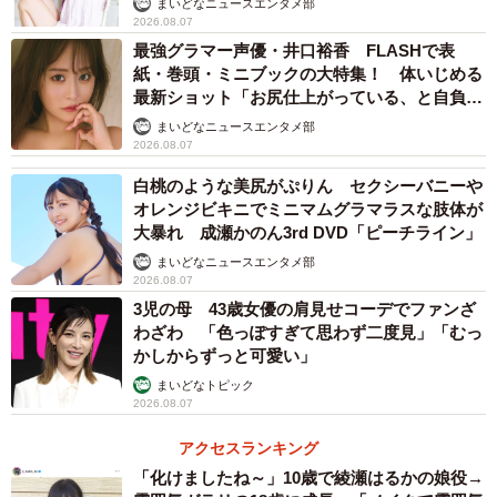
まいどなニュースエンタメ部
2026.08.07
つぼみを発見。大人の頭くらいの大きさだったそう。
最強グラマー声優・井口裕香 FLASHで表
紙・巻頭・ミニブックの大特集！ 体いじめる
最新ショット「お尻仕上がっている、と自負し
ています」「いくつになっても理想の身体でい
まいどなニュースエンタメ部
たい」
2026.08.07
白桃のような美尻がぷりん セクシーバニーや
オレンジビキニでミニマムグラマラスな肢体が
大暴れ 成瀬かのん3rd DVD「ピーチライン」
まいどなニュースエンタメ部
2026.08.07
3児の母 43歳女優の肩見せコーデでファンざ
4/14
わざわ 「色っぽすぎて思わず二度見」「むっ
見頃が2～3日ほどしかないラフレシア。しおれると真っ黒に…。
かしからずっと可愛い」
まいどなトピック
今回訪れた熱帯雨林は、ゾウやトラも暮らす未舗装のジャ
2026.08.07
ングル。時折、スコールが降り注ぎ、地面がぬかるむ。そ
アクセスランキング
んな中、何本も川を渡り、草木を掻き分けて進むと、つぼ
「化けましたね～」10歳で綾瀬はるかの娘役→