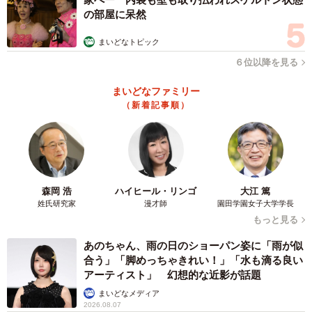
の部屋に呆然
まいどなトピック
６位以降を見る
まいどなファミリー
5/14
（新着記事順）
「うへうふぇっっ。ま゛ぁ～」とむせた外村さん。
森岡 浩
ハイヒール・リンゴ
大江 篤
姓氏研究家
漫才師
園田学園女子大学学長
もっと見る
あのちゃん、雨の日のショーパン姿に「雨が似
合う」「脚めっちゃきれい！」「水も滴る良い
アーティスト」 幻想的な近影が話題
まいどなメディア
6/14
2026.08.07