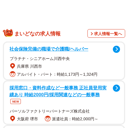
まいどなの求人情報
求人情報一覧へ
社会保険完備の職場で介護職/ヘルパー
プラチナ・シニアホーム川西中央
兵庫県 川西市
アルバイト・パート：時給1,173円～1,324円
採用窓口・資料作成など一般事務 正社員登用実
績あり 時給2000円/採用関連などの一般事務
NEW
パーソルファクトリーパートナーズ株式会社
ゾウやトラも暮らすジャングル
大阪府 堺市
派遣社員：時給2,000円～
世界中の生物を記録する探検家で、雑誌「季刊奇蟲」の編