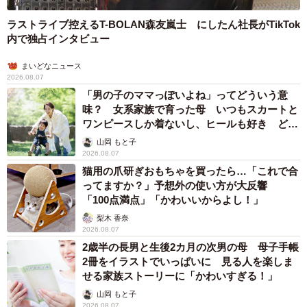
ラストライブ控えるT-BOLAN森友嵐士 にしたん社長がTikTok
内で独占インタビュー
まいどなニュース
8/14
2026.08.07
「男の子のママっぽいよね」ってどういう意
中にはトゲトゲがあり、ハエたちが留まりやすい構造になっているよ
味？ 女系家族で育った母 いつもスカートと
う。
ワンピースしか着ないし、ヒールも好き どの
へんが…
山岡 もと子
そして、実際に嗅ぐと…「うへうふぇっっ。ま゛ぁ～」と
2026.08.07
せき込み、「魚介が腐ってたくわんを混ぜたみたいな匂い
猫用の爪研ぎおもちゃを買ったら…「これで合
がする。くせっ。こりゃハエが集まって来るわ」と外村さ
ってますか？」予想外の使い方が大反響
「100点満点」「かわいいからよし！」
ん。
梨木 香奈
2026.08.07
「 やっぱり！という気持ちです。でも興奮しているので臭
2歳半の長男と生後2カ月の次男の母 母子手帳
いのに口角が自然と上がってしまい、変態になってしまっ
2冊をイラストでいっぱいに 見る人を楽しま
せる家族ストーリーに「かわいすぎる！」
たんだなと思いました。 今でも生ゴミの匂いを嗅ぐと口角
山岡 もと子
が上がってしまいます」と話した。
2026.08.07