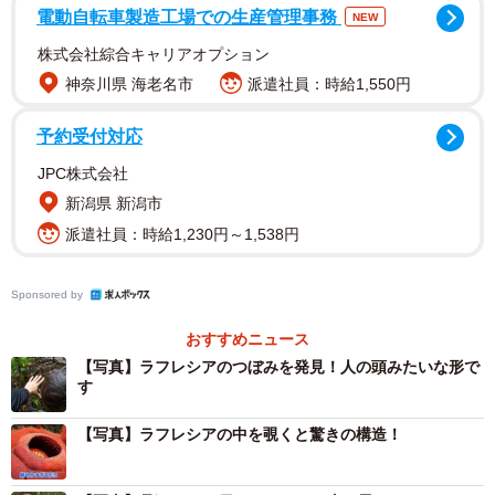
電動自転車製造工場での生産管理事務
NEW
集長・外村康一郎さん（@Gaison64）。友人の生物写真
家・眼遊さん（@ganyujapan）、Youtuberのうごめ紀さん
株式会社綜合キャリアオプション
（＠UgomekiMushi）とともに4月、マレーシア東海岸に位
神奈川県 海老名市
派遣社員：時給1,550円
置するクランタン州に訪れた。クアラルンプール国際空港
予約受付対応
から車で8時間ほど、自分たちで運転していった。
JPC株式会社
外村さんによると、ラフレシアは、植物の基本的なパーツ
新潟県 新潟市
である根も葉も茎もない。また、葉緑体も持たないため、
派遣社員：時給1,230円～1,538円
光合成ができない。そのため、ブドウ科の植物に寄生し、
ほかの植物が作り出した栄養を奪って生きているという。
Sponsored by
おすすめニュース
【写真】ラフレシアのつぼみを発見！人の頭みたいな形で
す
【写真】ラフレシアの中を覗くと驚きの構造！