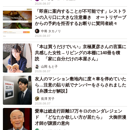
2026.08.07
「即座に案内することが不可能です」レストラ
ンの入り口に大きな注意書き オートリザーブ
からの予約を拒否するお断りに賛同者続々
中将 タカノリ
2026.08.07
「本は買うだけでいい」京極夏彦さんの言葉に
共感した女性→リビングの本棚に140冊を積
読 「家に自分だけの本屋さん」
山岡 もと子
2026.08.07
友人のマンション敷地内に度々車を停めていた
ら…注意の貼り紙でナンバーをさらされました
【弁護士が解説】
長澤 芳子
2026.08.07
愛車は総走行距離17万キロのホンダレジェン
ド 「どなたか欲しい方が居たら」 大御所漫
才師が譲渡の意向