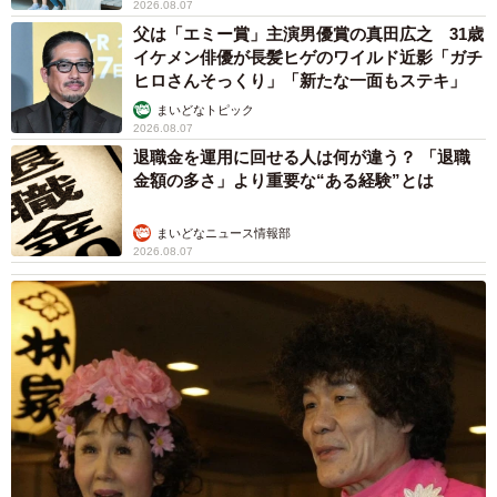
2026.08.07
父は「エミー賞」主演男優賞の真田広之 31歳
イケメン俳優が長髪ヒゲのワイルド近影「ガチ
ヒロさんそっくり」「新たな一面もステキ」
まいどなトピック
2026.08.07
退職金を運用に回せる人は何が違う？ 「退職
金額の多さ」より重要な“ある経験”とは
まいどなニュース情報部
2026.08.07