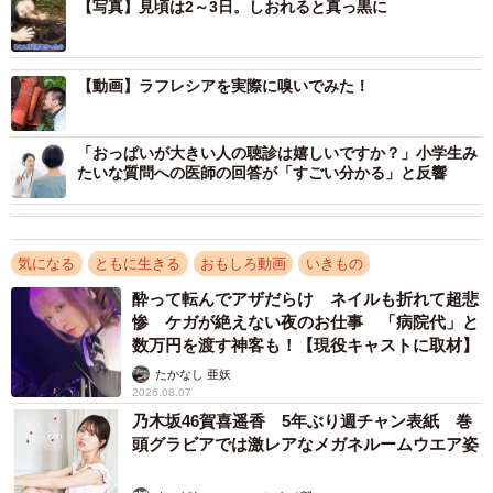
【写真】見頃は2～3日。しおれると真っ黒に
2/14
【動画】ラフレシアを実際に嗅いでみた！
ジャングルにはトラやゾウなども生息しています…！
「おっぱいが大きい人の聴診は嬉しいですか？」小学生み
たいな質問への医師の回答が「すごい分かる」と反響
気になる
ともに生きる
おもしろ動画
いきもの
酔って転んでアザだらけ ネイルも折れて超悲
惨 ケガが絶えない夜のお仕事 「病院代」と
数万円を渡す神客も！【現役キャストに取材】
たかなし 亜妖
2026.08.07
乃木坂46賀喜遥香 5年ぶり週チャン表紙 巻
頭グラビアでは激レアなメガネルームウエア姿
3/14