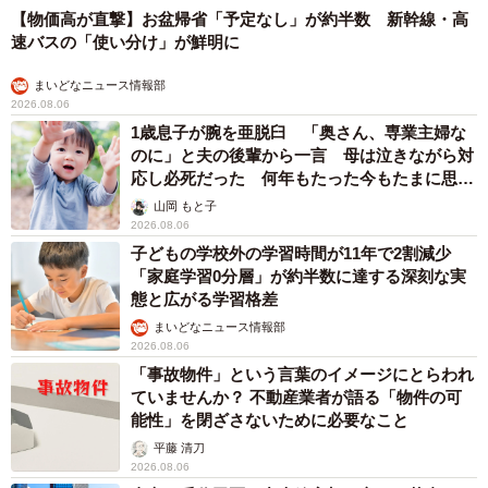
【物価高が直撃】お盆帰省「予定なし」が約半数 新幹線・高
速バスの「使い分け」が鮮明に
まいどなニュース情報部
2026.08.06
1歳息子が腕を亜脱臼 「奥さん、専業主婦な
のに」と夫の後輩から一言 母は泣きながら対
応し必死だった 何年もたった今もたまに思い
出し…
山岡 もと子
2026.08.06
子どもの学校外の学習時間が11年で2割減少
「家庭学習0分層」が約半数に達する深刻な実
態と広がる学習格差
まいどなニュース情報部
2026.08.06
「事故物件」という言葉のイメージにとらわれ
ていませんか？ 不動産業者が語る「物件の可
能性」を閉ざさないために必要なこと
平藤 清刀
2026.08.06