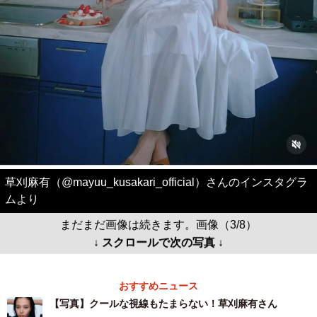
草刈麻有（@mayuu_kusakari_official）さんのインスタグラ
ムより
まだまだ画像は続きます。画像（3/8）
↓ スクロールで次の写真 ↓
おすすめニュース
【写真】クールな視線もたまらない！草刈麻有さん