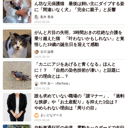
ん坊な元保護猫 最後は飼い主にダイブする姿
に「間違いなく犬」「完全に親子」と反響
梨木 香奈
2026.08.06
がんと片目の失明、3時間おきの壮絶な介護を
乗り越えた猫 「叶わないかもしれない」と覚
悟した19歳の誕生日を迎えて感動
古川 諭香
2026.08.06
「カニにアジをあげると青くなる」ほんと
に！？ 「自然の染色技術が凄い」と話題に
その理由とは…？
竹中 友一（RinToris）
2026.08.06
誰も求めていない職場の「謎マナー」、「過剰
な挨拶」や「お土産配り」を抑えた1位は？
やめられない理由は「周りの目」
まいどなデータ
2026.08.06
自転車通行可の歩道 電動キックボードで走行