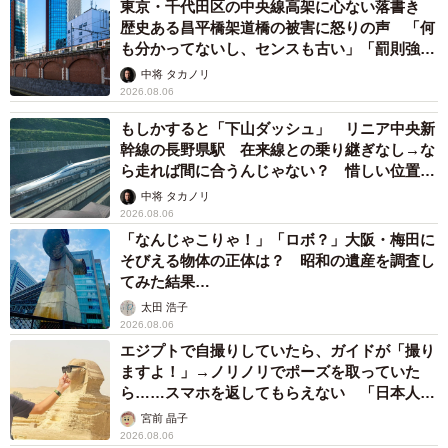
東京・千代田区の中央線高架に心ない落書き
歴史ある昌平橋架道橋の被害に怒りの声 「何
も分かってないし、センスも古い」「罰則強化
して」
中将 タカノリ
2026.08.06
もしかすると「下山ダッシュ」 リニア中央新
幹線の長野県駅 在来線との乗り継ぎなし→な
ら走れば間に合うんじゃない？ 惜しい位置関
係が反響
中将 タカノリ
2026.08.06
「なんじゃこりゃ！」「ロボ？」大阪・梅田に
そびえる物体の正体は？ 昭和の遺産を調査し
てみた結果…
太田 浩子
2026.08.06
エジプトで自撮りしていたら、ガイドが「撮り
ますよ！」→ノリノリでポーズを取っていた
ら……スマホを返してもらえない 「日本人は
カモ代表かも」「私は6時間で3万円払った」
宮前 晶子
2026.08.06