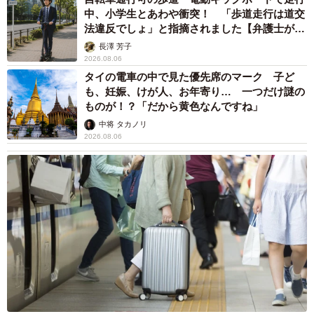
中、小学生とあわや衝突！ 「歩道走行は道交
法違反でしょ」と指摘されました【弁護士が解
説】
長澤 芳子
2026.08.06
タイの電車の中で見た優先席のマーク 子ど
も、妊娠、けが人、お年寄り… 一つだけ謎の
ものが！？「だから黄色なんですね」
中将 タカノリ
2026.08.06