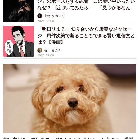
ン」のポーズをする忍者 この暑い中いったい
なぜ？ 近づいてみたら… 「見つかるなんて
未熟」
中将 タカノリ
2026.08.06
「明日ひま？」 知り合いから唐突なメッセー
ジ 用件次第で断ることもできる賢い返信文と
は？【漫画】
海川 まこと
2026.08.06