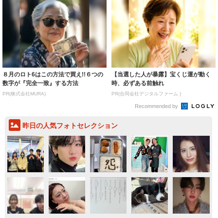
８月のロト6はこの方法で買え!!６つの
【当選した人が暴露】宝くじ運が動く
数字が『完全一致』する方法
時、必ずある前触れ
PR(株式会社MURA)
PR(合同会社デジタルファーム )
Recommended by
昨日の人気フォトセレクション