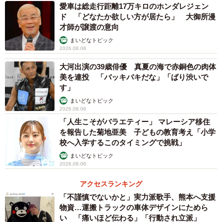
愛車は総走行距離17万キロのホンダレジェン
ド 「どなたか欲しい方が居たら」 大御所漫
才師が譲渡の意向
まいどなトピック
2026.08.06
大河出演の39歳俳優 真夏の海で赤銅色の肉体
美を連投 「バッキバキだな」「ばり渋いで
す」
まいどなトピック
2026.08.06
「人生こそがバラエティー」 マレーシア移住
を報告した菊地亜美 子どもの教育考え「小学
校へ入学するこのタイミングで挑戦」
まいどなトピック
2026.08.06
アクセスランキング
「不謹慎でないかと」実力派歌手、熊本へ支援
物資…運搬トラックの車体デザインにためら
い 「痛いほど伝わる」「行動され立派」