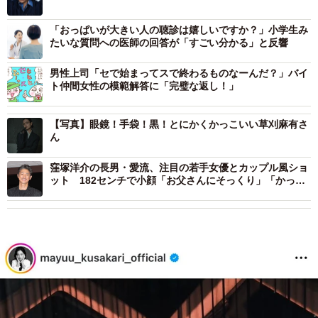
「おっぱいが大きい人の聴診は嬉しいですか？」小学生み
たいな質問への医師の回答が「すごい分かる」と反響
男性上司「セで始まってスで終わるものなーんだ？」バイ
ト仲間女性の模範解答に「完璧な返し！」
【写真】眼鏡！手袋！黒！とにかくかっこいい草刈麻有さ
ん
窪塚洋介の長男・愛流、注目の若手女優とカップル風ショ
ット 182センチで小顔「お父さんにそっくり」「かっこ
いい」