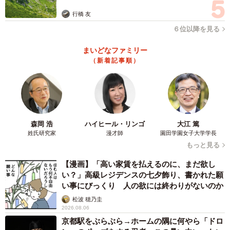
行橋 友
６位以降を見る
まいどなファミリー
（新着記事順）
森岡 浩
ハイヒール・リンゴ
大江 篤
姓氏研究家
漫才師
園田学園女子大学学長
もっと見る
【漫画】「高い家賃を払えるのに、まだ欲し
い？」高級レジデンスの七夕飾り、書かれた願
い事にびっくり 人の欲には終わりがないのか
松波 穂乃圭
2026.08.06
京都駅をぶらぶら→ホームの隅に何やら「ドロ