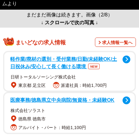
ムより
まだまだ画像は続きます。画像（2/8）
↓ スクロールで次の写真 ↓
まいどなの求人情報
求人情報一覧へ
軽作業/廃材の選別・受付業務/日勤/未経験OK/土
日祝休み/安心して長く働ける環境
NEW
日研トータルソーシング株式会社
東京都 足立区
派遣社員：時給1,700円
医療事務/徳島県立中央病院/無資格・未経験OK
株式会社ソラスト
徳島県 徳島市
アルバイト・パート：時給1,100円