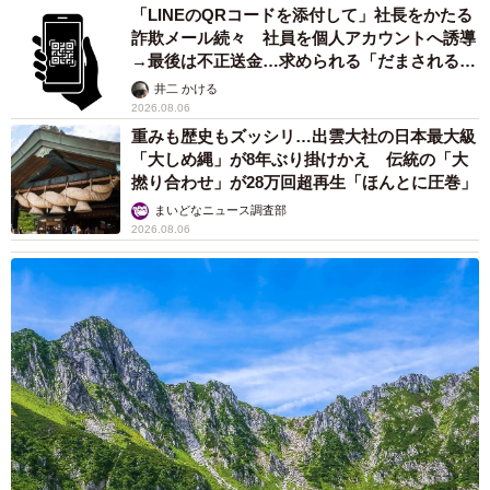
「LINEのQRコードを添付して」社長をかたる
詐欺メール続々 社員を個人アカウントへ誘導
→最後は不正送金…求められる「だまされる前
提」の対策
井二 かける
2026.08.06
重みも歴史もズッシリ…出雲大社の日本最大級
「大しめ縄」が8年ぶり掛けかえ 伝統の「大
撚り合わせ」が28万回超再生「ほんとに圧巻」
まいどなニュース調査部
2026.08.06