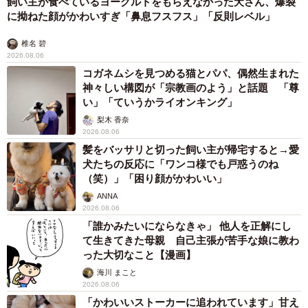
飼い主が食べているヨーグルトをもらえなかった犬さん、爆裂
に拗ねた顔がかわいすぎ「鼻息フスフス」「反則レベル」
椎名 碧
2026.08.06
コガネムシを見つめる猫とパパ、偶然生まれた
神々しい構図が「宗教画のよう」と話題 「尊
い」「ていうかライオンキング」
梨木 香奈
2026.08.06
髪をバッサリと切った飼い主が帰宅すると→愛
犬たちの反応に「ワンコ様でも戸惑うのね
（笑）」「困り顔がかわいい」
ANNA
2026.08.06
「誰かみたいにならなきゃ」 他人を正解にし
て生きてきた母親 自己主張が苦手な娘に教わ
った大切なこと【漫画】
海川 まこと
2026.08.06
「かわいいストーカーに追われています」甘え