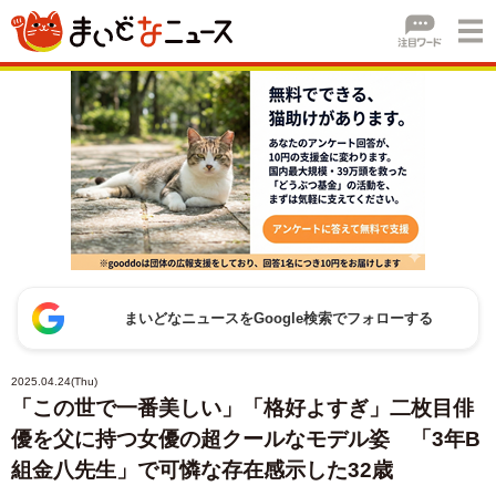
まいどなニュースをGoogle検索でフォローする
2025.04.24(Thu)
「この世で一番美しい」「格好よすぎ」二枚目俳
優を父に持つ女優の超クールなモデル姿 「3年B
組金八先生」で可憐な存在感示した32歳