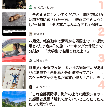
まいどなトピック
「そのままにしといてください」道路で動けな
い猫を前に返された一言… 懸命に生きようと
した4日間 「命の重さはみんな同じ」保護団
体代表の訴え
渡辺 晴子
72歳父、軽自動車で新潟から四国まで 65歳の
母と2人で3泊4日の旅 パーキングの休憩まで
分刻み… 「大学生でも組まねえよ！」
山岡 もと子
83歳父が骨折で入院 ３カ月の病院生活があま
りに退屈で「画用紙と色鉛筆持ってこい！」→
スケッチブックを見た家族が仰天「これ、売れ
ますよ…」
中将 タカノリ
「これ全部長野県」海外のような絶景ショット
に感動と反響「離れてからいいところだったん
だって気づいた」