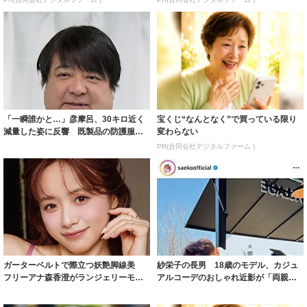
「一瞬誰かと…」彦摩呂、30キロ近く
宝くじ“なんとなく”で買っている限り
減量した姿に反響 既製品の防護服が
変わらない
着られると...
PR(合同会社デジタルファーム )
ガーターベルトで際立つ妖艶脚線美
紗栄子の長男 18歳のモデル、カジュ
フリーアナ森香澄がランジェリーモデ
アルコーデのおしゃれ近影が「両親の
ルに ｢PE...
いいとこ取...