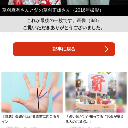
草刈麻有さんと父の草刈正雄さん（2016年撮影）
これが最後の一枚です。画像（8/8）
ご覧いただきありがとうございました。
記事に戻る
【当選】金運が上がる直前に起こるサ
「占い師だけが知ってる〝お金が増え
イン
る人の共通点〟」
PR(合同会社デジタルファーム )
PR(合同会社デジタルファーム )