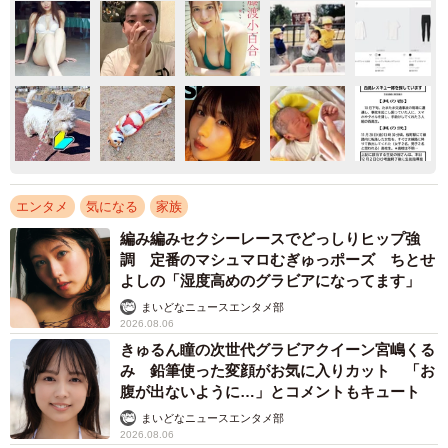
エンタメ
気になる
家族
編み編みセクシーレースでどっしりヒップ強
調 定番のマシュマロむぎゅっポーズ ちとせ
よしの「湿度高めのグラビアになってます」
まいどなニュースエンタメ部
2026.08.06
きゅるん瞳の次世代グラビアクイーン宮嶋くる
み 鉛筆使った変顔がお気に入りカット 「お
腹が出ないように…」とコメントもキュート
まいどなニュースエンタメ部
2026.08.06