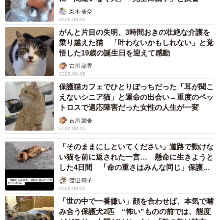
「最初、るりは戸惑っているようでした。でも、ユパはす
梨木 香奈
ぐに受け入れてくれたのです。るりは安心したのか、しば
2026.08.06
らくすると甘えるようになりました。ふたりが並んで寝て
がんと片目の失明、3時間おきの壮絶な介護を
乗り越えた猫 「叶わないかもしれない」と覚
いる姿を見たとき、本当にほっとしたのを覚えています」
悟した19歳の誕生日を迎えて感動
古川 諭香
先住猫との悲しい別れ…訪れた不思議なご縁
2026.08.06
保護猫カフェでひとりぼっちだった「耳が聞こ
えないシニア猫」と運命の出会い→重度のペッ
トロスで適応障害だった女性の人生が一変
古川 諭香
2026.08.05
「そのままにしといてください」道路で動けな
い猫を前に返された一言… 懸命に生きようと
した4日間 「命の重さはみんな同じ」保護団
体代表の訴え
渡辺 晴子
2026.08.05
「世の中で一番嫌い」顔を合わせば、本気で噛
み合う保護犬2匹 “怖い”ものの前では、態度