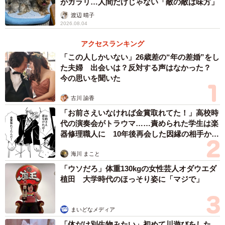
がガラリ…人間だけじゃない「敵の敵は味方」
渡辺 晴子
2026.08.04
アクセスランキング
「この人しかいない」26歳差の“年の差婚”をし
3/10
た夫婦 出会いは？反対する声はなかった？
今の思いを聞いた
2022年9月18日、虹の橋を渡った先住猫のユパちゃん（画像提供：ねこ好
きさゆりんさん）
古川 諭香
「お前さえいなければ金賞取れてた！」高校時
しかし、2022年9月、ユパちゃんは病気のため虹の橋を渡
代の演奏会がトラウマ……責められた学生は楽
りました。飼い主さん家族もまた深いペットロスに陥りま
器修理職人に 10年後再会した因縁の相手から
思わぬ申し出【漫画】
す。るりちゃんもまた、ユパちゃんを探すように家中を歩
海川 まこと
き回るように…。その寂しそうな姿を目にしていたたまれ
「ウソだろ」体重130kgの女性芸人オダウエダ
なくなった飼い主さんは、年明け早々ある決断をしまし
植田 大学時代のほっそり姿に「マジで」
た。
まいどなメディア
「るりを迎えた保護猫ハウスに『三毛猫を保護したらお知
「体だけ別生物みたい」初めて川遊びをした