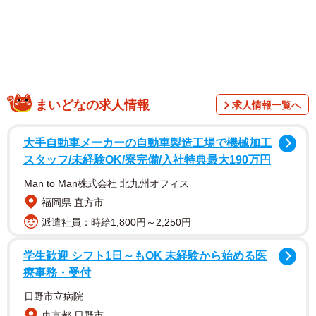
先に出会ったのはるりちゃん。2020年、インターネットの
里親募集がきっかけでした。
まいどなの求人情報
求人情報一覧へ
「三毛猫のるりに目が留まり、さっそく保護猫ハウスへメ
大手自動車メーカーの自動車製造工場で機械加工
ールで問い合わせると、生後3カ月で母猫に育児放棄された
スタッフ/未経験OK/寮完備/入社特典最大190万円
ため保護されたと知りました。すぐに会いに行くことを決
Man to Man株式会社 北九州オフィス
意。そこで保護猫活動の現状を知ることができたのです。
福岡県 直方市
また、その場で譲渡されるものではなく、慎重に里親が選
派遣社員：時給1,800円～2,250円
ばれることも学びました」
学生歓迎 シフト1日～もOK 未経験から始める医
療事務・受付
日野市立病院
東京都 日野市