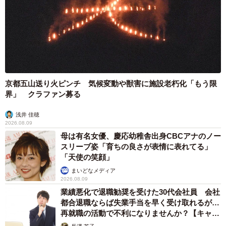
姉妹のような関係になったふたりととともに
京都五山送り火ピンチ 気候変動や獣害に施設老朽化「もう限
界」 クラファン募る
浅井 佳穂
2026.08.09
母は有名女優、慶応幼稚舎出身CBCアナのノー
スリーブ姿「育ちの良さが表情に表れてる」
「天使の笑顔」
まいどなメディア
2026.08.09
業績悪化で退職勧奨を受けた30代会社員 会社
都合退職ならば失業手当を早く受け取れるが…
再就職の活動で不利になりませんか？【キャリ
アカウンセラーが解説】