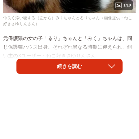
1/10
仲良く添い寝する（左から）みくちゃんとるりちゃん（画像提供：ねこ
好きさゆりんさん）
元保護猫の女の子「るり」ちゃんと「みく」ちゃんは、同
じ保護猫ハウス出身。それぞれ異なる時期に迎えられ、飼
い主のXユーザー・ねこ好きさゆりんさん
（@Catloversayurin）のおうちで過ごすうちに、姉妹のよ
続きを読む
うな関係になりました。