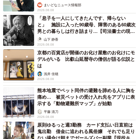
まいどなニュース情報部
2026.08.08
「息子を一人にしてきたんです、帰らない
と」 施設に入った90歳母、障害のある60歳次
男との暮らしは行き詰まり…【司法書士の現場
から】
山下 静香
2026.08.08
京都の百貨店が開催のお化け屋敷のお化けにモ
デルがいる 比叡山延暦寺の僧侶が語る伝説と
は
浅井 佳穂
2026.08.08
熊本地震でペット同伴の避難を諦める人に胸を
痛め… 被災ペットの受け入れ先をアプリに表
示する「動物避難所マップ」が始動
平藤 清刀
2026.08.08
原則ゆるっと週3勤務 カード支払い日直前は
鬼出勤 借金に追われる風俗嬢 それでも足り
ない場合は朝までガールズバー副業【現役キャ