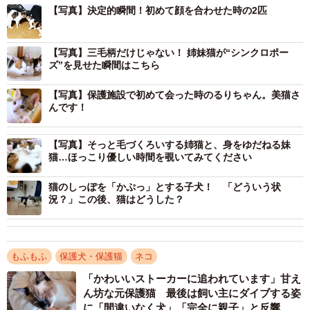
【写真】決定的瞬間！初めて顔を合わせた時の2匹
2/10
保護施設で初めて会ったときのるりちゃん（画像提供：ねこ好きさゆり
【写真】三毛柄だけじゃない！ 姉妹猫が“シンクロポー
んさん）
ズ”を見せた瞬間はこちら
後日、保護主さんは車で1時間以上かけてるりちゃんを届け
【写真】保護施設で初めて会った時のるりちゃん。美猫さ
てくれたそう。
んです！
「保護主さんの対応から、小さな命を守るために真剣に向
【写真】そっと毛づくろいする姉猫と、身をゆだねる妹
猫…ほっこり優しい時間を覗いてみてください
き合っていることが伝わってきました。温かい気持ちにな
りましたね」
猫のしっぽを「かぷっ」とする子犬！ 「どういう状
況？」この後、猫はどうした？
当時、家には先住猫のユパちゃんがいました。「仲良くで
きるだろうか」と不安もありましたが、ユパちゃんは人見
知りしない穏やかな子で、るりちゃんを優しく迎え入れた
もふもふ
保護犬・保護猫
ネコ
といいます。
「かわいいストーカーに追われています」甘え
ん坊な元保護猫 最後は飼い主にダイブする姿
に「間違いなく犬」「完全に親子」と反響