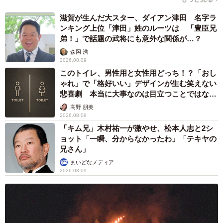
ん（画像提供：ねこ好きさゆりんさん）
滋賀が生んだ大スター、ダイアン津田 名字ラ
ンキング上位「津田」姓のルーツは 「豊臣兄
すると数日後、保護猫ハウスから「地域猫のお世話をして
弟！」で話題の武将にも意外な関係が…？
いる方から、家の庭に現れた三毛の子猫を保護してほしい
森岡 浩
との依頼がありました。すでに保護しましたが、お迎えさ
2026.08.09
れますか？」との連絡が…。飼い主さんは、思ったよりも
このトイレ、男性用と女性用どっち！？「おし
ゃれ」で「格好いい」デザインが生む笑えない
早くご縁があったことにとても驚いたといいます。
悲喜劇 本当に大事なのは目立つことではな
く…
高野 朋美
「まだペットロスから立ち直ることができていなかったた
2026.08.09
め、このような状態でお迎えして良いものか迷いました。
「キム兄」木村祐一が激やせ、松本人志と2シ
でも、その子が生後4カ月と聞いてご縁を感じたのです。ユ
ョット「一瞬、分からなかったわ」「テキヤの
兄さん」
パを失ってからちょうど4カ月。その子も4カ月。ユパが生
まいどなメディア
まれ変わって再び私たちに会いに来てくれたように感じま
2026.08.09
した」
こうして、みくちゃんは飼い主さん家族の一員になりまし
た。