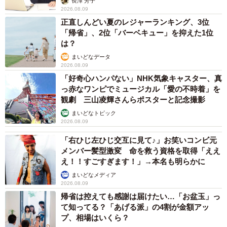
長澤 芳子
2026.08.09
5/10
正直しんどい夏のレジャーランキング、3位
「帰省」、2位「バーベキュー」を抑えた1位
まるで姉妹！ ひとつの猫用ベッドに入って一緒にくつろぐ（左から）る
は？
りちゃんとみくちゃん（画像提供：ねこ好きさゆりんさん）
まいどなデータ
2026.08.09
お迎え当初、るりちゃんとみくちゃんはお互いに距離を取
「好奇心ハンパない」NHK気象キャスター、真
っていました。でも、少しずつ距離が縮まり、“鼻チュー”を
っ赤なワンピでミュージカル「愛の不時着」を
観劇 三山凌輝さんらポスターと記念撮影
するようになり、寄り添って眠る姿も見られるようになり
まいどなトピック
ます。
2026.08.09
「右ひじ左ひじ交互に見て♪」お笑いコンビ元
「はじめは警戒し合っていましたが、気づけば一緒にいる
メンバー髪型激変 命を救う資格を取得「ええ
時間が増えていました。ふたりが並んでいる姿を見ると、
え！！すごすぎます！」→本名も明らかに
つい写真を撮ってしまいます」
まいどなメディア
2026.08.09
帰省は控えても感謝は届けたい…「お盆玉」っ
るりちゃんは現在5歳、とても甘えん坊な性格です。
て知ってる？「あげる派」の4割が金額アッ
プ、相場はいくら？
「私がソファで横になると必ずやって来て、一緒に寝てく