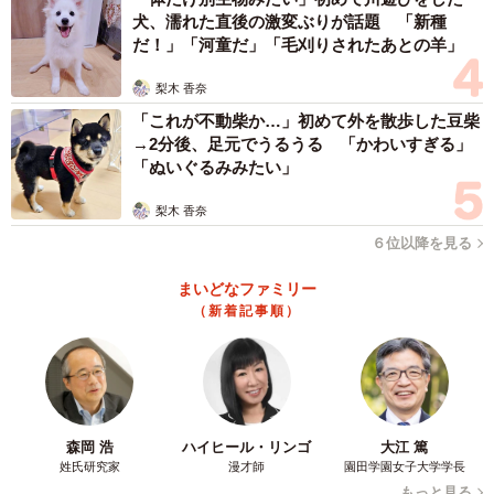
らせください』と連絡をしました。ユパを亡くして悲しむ
犬、濡れた直後の激変ぶりが話題 「新種
るりのために、そしてるりとの暮らしを通して三毛猫の魅
だ！」「河童だ」「毛刈りされたあとの羊」
力を知り、もうひとりお迎えしたいと思ったのです」
梨木 香奈
「これが不動柴か…」初めて外を散歩した豆柴
→2分後、足元でうるうる 「かわいすぎる」
「ぬいぐるみみたい」
梨木 香奈
６位以降を見る
まいどなファミリー
（新着記事順）
4/10
森岡 浩
ハイヒール・リンゴ
大江 篤
姓氏研究家
漫才師
園田学園女子大学学長
2023年2月9日、初めて対面したときの（左から）るりちゃんとみくちゃ
もっと見る