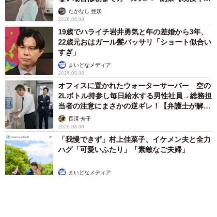
ストに取材】
たかなし 亜妖
2026.08.08
19歳でハライチ岩井勇気と年の差婚から3年、
22歳元おはガール髪バッサリ「ショート似合い
すぎ」
まいどなメディア
2026.08.08
オフィスに置かれたウォーターサーバー 空の
2Lボトル持参し毎日給水する男性社員→総務担
当者の注意にまさかの逆ギレ！【弁護士が解
説】
長澤 芳子
2026.08.08
「我慢できず」村上佳菜子、イケメン夫と全力
ハグ「可愛いふたり」「素敵なご夫婦」
まいどなメディア
2026.08.08