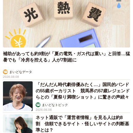
かったころのことを思い出します。この子たちを守らなけ
ればと思うのです。これからも、ふたりが穏やかで幸せな
日々を過ごせることを願っています」
補助があっても約9割が「夏の電気・ガス代は重い」と回答…猛
暑でも「冷房を控える」人が7割超に
まいどなデータ
2026.08.08
「だんだん時代劇俳優みたく…」国民的バンド
の55歳ボーカリスト 競馬界の57歳レジェンド
らとの「夏祭り満喫ショット」に驚きの声続々
まいどなトピック
2026.08.08
ネット通販で「運営者情報」を見る人は約8
割 信頼できるサイト・怪しいサイトの判断基
準とは？