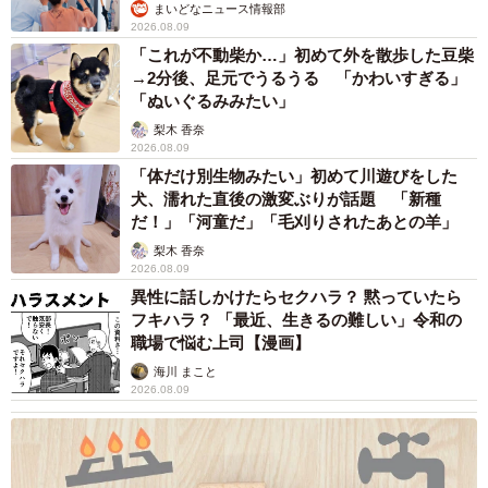
まいどなニュース情報部
れます。パソコンで作業をしていると膝に乗って甘えてく
2026.08.09
ることも。かまってほしいのかもしれませんね」
「これが不動柴か…」初めて外を散歩した豆柴
→2分後、足元でうるうる 「かわいすぎる」
「ぬいぐるみみたい」
一方、2歳のみくちゃんはとても賢く、落ち着いた子だとい
梨木 香奈
います。
2026.08.09
「体だけ別生物みたい」初めて川遊びをした
「るりが私に甘えているときは、少し距離を置くのです。
犬、濡れた直後の激変ぶりが話題 「新種
だ！」「河童だ」「毛刈りされたあとの羊」
空気を読んで“大人の対応”をしているのでしょう。でも、自
梨木 香奈
分が甘えられるときは思いきり甘えてきます。そんな姿が
2026.08.09
たまらなく愛おしいです」
異性に話しかけたらセクハラ？ 黙っていたら
フキハラ？ 「最近、生きるの難しい」令和の
職場で悩む上司【漫画】
かつて異なる境遇で保護されたるりちゃんとみくちゃん。
海川 まこと
しかし今では、お互いを大切にしながら過ごす、かけがえ
2026.08.09
のない存在になりました。
「ふたりが仲良く過ごしている姿を見ると、子どもが小さ