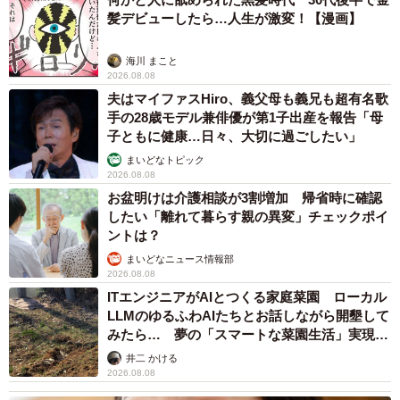
髪デビューしたら…人生が激変！【漫画】
海川 まこと
2026.08.08
夫はマイファスHiro、義父母も義兄も超有名歌
手の28歳モデル兼俳優が第1子出産を報告「母
子ともに健康…日々、大切に過ごしたい」
まいどなトピック
2026.08.08
お盆明けは介護相談が3割増加 帰省時に確認
したい「離れて暮らす親の異変」チェックポイ
ントは？
まいどなニュース情報部
2026.08.08
ITエンジニアがAIとつくる家庭菜園 ローカル
LLMのゆるふわAIたちとお話しながら開墾して
みたら… 夢の「スマートな菜園生活」実現な
るか
井二 かける
2026.08.08