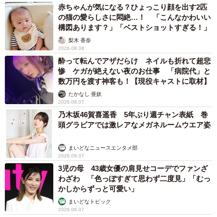
赤ちゃんが気になる？ひょっこり顔を出す2匹
の猫の愛らしさに悶絶…！ 「こんなかわいい
構図あります？」「ベストショットすぎる！」
梨木 香奈
2026.08.08
酔って転んでアザだらけ ネイルも折れて超悲
惨 ケガが絶えない夜のお仕事 「病院代」と
数万円を渡す神客も！【現役キャストに取材】
たかなし 亜妖
2026.08.07
乃木坂46賀喜遥香 5年ぶり週チャン表紙 巻
頭グラビアでは激レアなメガネルームウエア姿
まいどなニュースエンタメ部
2026.08.07
3児の母 43歳女優の肩見せコーデでファンざ
わざわ 「色っぽすぎて思わず二度見」「むっ
かしからずっと可愛い」
まいどなトピック
2026.08.07