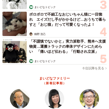
む」
まいどなトピック
ボロボロで不細工なおじいちゃん猫に一目惚
れ エイズだし手がかかるけど…おうちで暮ら
すと「おじ猫」だって可愛くなったよ！
鶴野 浩己
「不謹慎でないかと」実力派歌手、熊本へ支援
物資…運搬トラックの車体デザインにためら
い 「痛いほど伝わる」「行動され立派」
まいどなトピック
６位以降を見る
まいどなファミリー
（新着記事順）