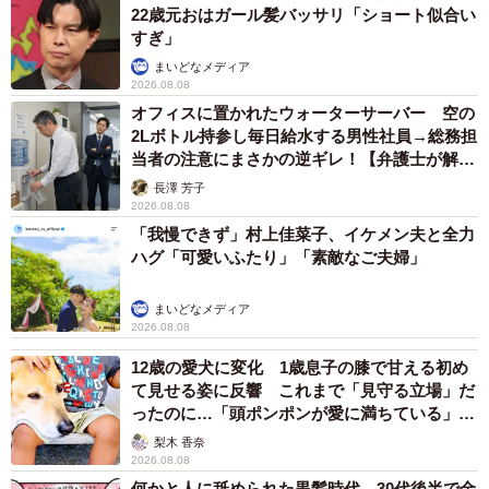
22歳元おはガール髪バッサリ「ショート似合い
すぎ」
まいどなメディア
2026.08.08
オフィスに置かれたウォーターサーバー 空の
2Lボトル持参し毎日給水する男性社員→総務担
当者の注意にまさかの逆ギレ！【弁護士が解
説】
長澤 芳子
2026.08.08
「我慢できず」村上佳菜子、イケメン夫と全力
ハグ「可愛いふたり」「素敵なご夫婦」
まいどなメディア
2026.08.08
12歳の愛犬に変化 1歳息子の膝で甘える初め
て見せる姿に反響 これまで「見守る立場」だ
ったのに…「頭ポンポンが愛に満ちている」
「尊…」
梨木 香奈
2026.08.08
何かと人に舐められた黒髪時代 30代後半で金