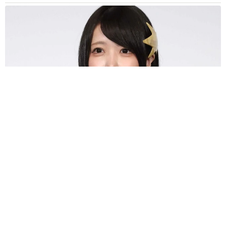
あのちゃん、雨の日のショーパン姿に「雨が似合う」「脚めっ
ちゃきれい！」「水も滴る良いアーティスト」 幻想的な近影
が話題
まいどなメディア
2026.08.07
【漫画】周囲の目を気にせず遊べる！洗濯物も
干せる！最近人気の戸建ての「中庭」 ところ
が…実際住んでみて分かった後悔ポイント
中瀬 えみ
2026.08.07