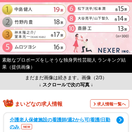
素敵なプロポーズをしそうな独身男性芸能人 ランキング結
果（提供画像）
まだまだ画像は続きます。画像（2/3）
↓ スクロールで次の写真 ↓
まいどなの求人情報
求人情報一覧へ
介護老人保健施設の看護師/週2から可/看護/日勤
のみ
NEW