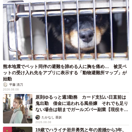
熊本地震でペット同伴の避難を諦める人に胸を痛め… 被災ペ
ットの受け入れ先をアプリに表示する「動物避難所マップ」が
始動
平藤 清刀
2026.08.08
原則ゆるっと週3勤務 カード支払い日直前は
鬼出勤 借金に追われる風俗嬢 それでも足り
ない場合は朝までガールズバー副業【現役キャ
ストに取材】
たかなし 亜妖
2026.08.08
19歳でハライチ岩井勇気と年の差婚から3年、