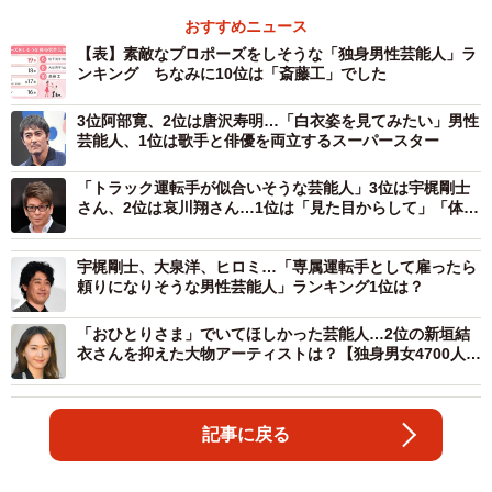
おすすめニュース
【表】素敵なプロポーズをしそうな「独身男性芸能人」ラ
ンキング ちなみに10位は「斎藤工」でした
3位阿部寛、2位は唐沢寿明…「白衣姿を見てみたい」男性
芸能人、1位は歌手と俳優を両立するスーパースター
「トラック運転手が似合いそうな芸能人」3位は宇梶剛士
さん、2位は哀川翔さん…1位は「見た目からして」「体力
ありそう」
宇梶剛士、大泉洋、ヒロミ…「専属運転手として雇ったら
頼りになりそうな男性芸能人」ランキング1位は？
「おひとりさま」でいてほしかった芸能人…2位の新垣結
衣さんを抑えた大物アーティストは？【独身男女4700人の
本音】
記事に戻る