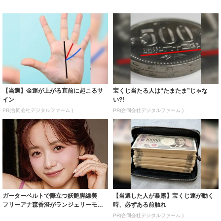
【当選】金運が上がる直前に起こるサ
宝くじ当たる人は“たまたま”じゃな
イン
い?!
PR(合同会社デジタルファーム )
PR(合同会社デジタルファーム )
ガーターベルトで際立つ妖艶脚線美
【当選した人が暴露】宝くじ運が動く
フリーアナ森香澄がランジェリーモデ
時、必ずある前触れ
ルに ｢PE...
PR(合同会社デジタルファーム )