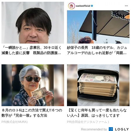
「一瞬誰かと…」彦摩呂、30キロ近く
紗栄子の長男 18歳のモデル、カジュ
減量した姿に反響 既製品の防護服が
アルコーデのおしゃれ近影が「両親の
着られると...
いいとこ取...
８月のロト6はこの方法で買え!!６つの
【宝くじ何年も買って一度も当たらな
数字が『完全一致』する方法
い人へ】原因、はっきりしてます
PR(株式会社MURA)
PR(合同会社デジタルファーム )
Recommended by