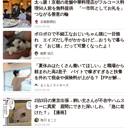
太っ腹！京都の老舗中華料理店がフルコース料
理50人前を無料提供 「一市民としてお礼を」
つながる善意の輪
京都新聞社
2026.08.08
ボロボロで不細工なおじいちゃん猫に一目惚
れ エイズだし手がかかるけど…おうちで暮ら
すと「おじ猫」だって可愛くなったよ！
鶴野 浩己
2026.08.08
「夏休みはたくさん働いてほしい」と職場から
頼まれた高2息子 バイトで稼ぎすぎると扶養
を外れて税金や保険料が上がる？【FPが解
説】
もくもくライターズ
2026.08.08
2泊3日の東京出張→飼い主さんが不在中ハムス
ターに異変 眉間にできた深いしわ、「急に老
けた？」【漫画】
海川 まこと
2026.08.08