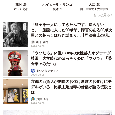
森岡 浩
ハイヒール・リンゴ
大江 篤
姓氏研究家
漫才師
園田学園女子大学学長
もっと見る
「息子を一人にしてきたんです、帰らない
と」 施設に入った90歳母、障害のある60歳次
男との暮らしは行き詰まり…【司法書士の現場
から】
山下 静香
2026.08.08
「ウソだろ」体重130kgの女性芸人オダウエダ
植田 大学時代のほっそり姿に「マジで」「榮
倉奈々みたい」
まいどなメディア
2026.08.08
京都の百貨店が開催のお化け屋敷のお化けにモ
デルがいる 比叡山延暦寺の僧侶が語る伝説と
は
浅井 佳穂
2026.08.08