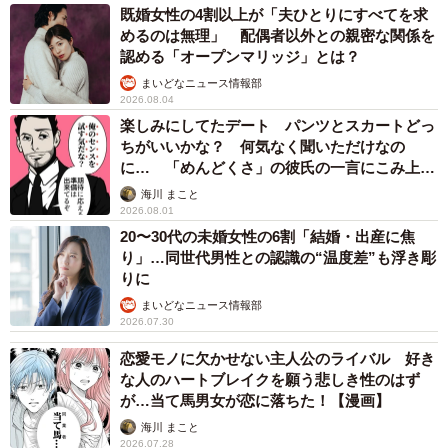
既婚女性の4割以上が「夫ひとりにすべてを求
めるのは無理」 配偶者以外との親密な関係を
認める「オープンマリッジ」とは？
まいどなニュース情報部
2026.08.04
楽しみにしてたデート パンツとスカートどっ
ちがいいかな？ 何気なく聞いただけなの
に… 「めんどくさ」の彼氏の一言にこみ上げ
る寂しさ【漫画】
海川 まこと
2026.08.01
20〜30代の未婚女性の6割「結婚・出産に焦
り」…同世代男性との認識の“温度差”も浮き彫
りに
まいどなニュース情報部
2026.07.30
恋愛モノに欠かせない主人公のライバル 好き
な人のハートブレイクを願う悲しき性のはず
が…当て馬男女が恋に落ちた！【漫画】
海川 まこと
2026.07.28