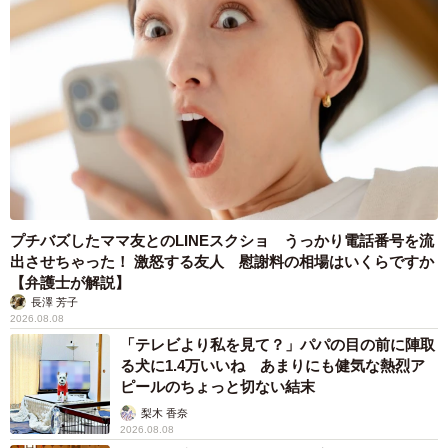
プチバズしたママ友とのLINEスクショ うっかり電話番号を流
出させちゃった！ 激怒する友人 慰謝料の相場はいくらですか
【弁護士が解説】
長澤 芳子
2026.08.08
「テレビより私を見て？」パパの目の前に陣取
る犬に1.4万いいね あまりにも健気な熱烈ア
ピールのちょっと切ない結末
梨木 香奈
2026.08.08