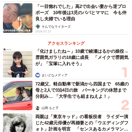
「一目惚れでした」高2で出会い妻から逆プロ
ポーズ 10年後は3児のパパとママに 今も仲
良し夫婦でいる理由
そんでなライターズ
2026.07.27
アクセスランキング
「化けましたね～」10歳で綾瀬はるかの娘役→
雰囲気ガラリの18歳に成長 「メイクで雰囲気
が」「宝塚に入れそう」
まいどなメディア
72歳父、軽自動車で新潟から四国まで 65歳の
母と2人で3泊4日の旅 パーキングの休憩まで
分刻み… 「大学生でも組まねえよ！」
山岡 もと子
両親は「東京キッド」の看板役者 ライダー演
じた42歳元俳優が再婚妻との「ウエディングフ
ォト」計画を明言 「センスあるカメラマン求