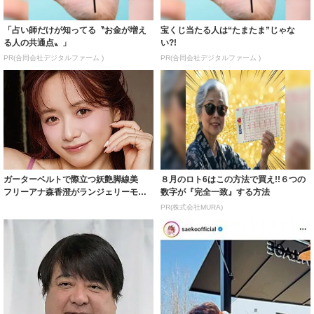
「占い師だけが知ってる〝お金が増え
宝くじ当たる人は“たまたま”じゃな
る人の共通点〟」
い?!
PR(合同会社デジタルファーム )
PR(合同会社デジタルファーム )
ガーターベルトで際立つ妖艶脚線美
８月のロト6はこの方法で買え!!６つの
フリーアナ森香澄がランジェリーモデ
数字が『完全一致』する方法
ルに ｢PE...
PR(株式会社MURA)