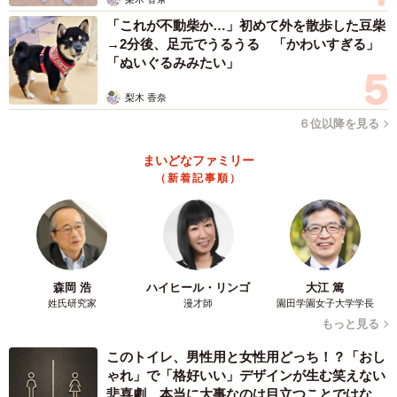
「これが不動柴か…」初めて外を散歩した豆柴
→2分後、足元でうるうる 「かわいすぎる」
「ぬいぐるみみたい」
梨木 香奈
６位以降を見る
まいどなファミリー
（新着記事順）
森岡 浩
ハイヒール・リンゴ
大江 篤
姓氏研究家
漫才師
園田学園女子大学学長
もっと見る
このトイレ、男性用と女性用どっち！？「おし
ゃれ」で「格好いい」デザインが生む笑えない
悲喜劇 本当に大事なのは目立つことではな