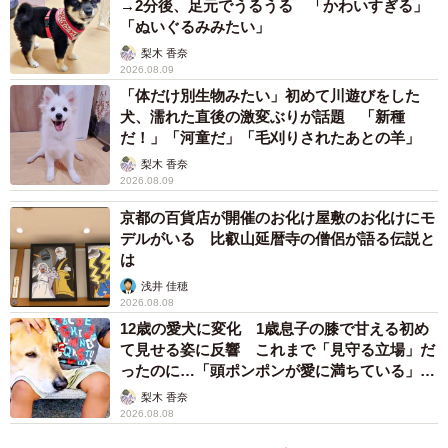
→2分後、足元でうるうる 「かわいすぎる」
「ぬいぐるみみたい」
梨木 香奈
2026.08.09
「体だけ別生物みたい」初めて川遊びをした
犬、濡れた直後の激変ぶりが話題 「新種
だ！」「河童だ」「毛刈りされたあとの羊」
梨木 香奈
2026.08.09
京都の百貨店が開催のお化け屋敷のお化けにモ
デルがいる 比叡山延暦寺の僧侶が語る伝説と
は
浅井 佳穂
2026.08.08
12歳の愛犬に変化 1歳息子の膝で甘える初め
て見せる姿に反響 これまで「見守る立場」だ
ったのに…「頭ポンポンが愛に満ちている」
「尊…」
梨木 香奈
2026.08.08