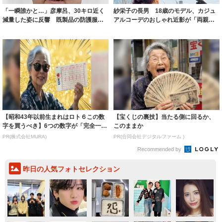
「一瞬誰かと…」彦摩呂、30キロ近く
紗栄子の長男 18歳のモデル、カジュ
減量した姿に反響 既製品の防護服が
アルコーデのおしゃれ近影が「両親の
着られると...
いいとこ取...
【昭和43年以前生まれはロト６この数
【宝くじの裏技】当たる側に回るか、
字を買うべき】6つの数字が「完全一
このままか
致」する方...
PR(株式会社MURA)
PR(合同会社デジタルファーム )
Recommended by
昨日の人気フォトセレクション