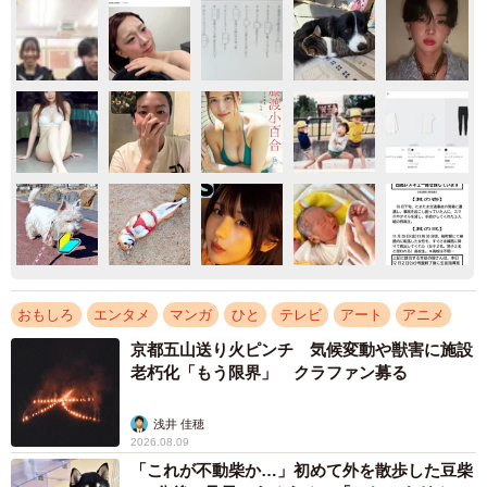
おもしろ
エンタメ
マンガ
ひと
テレビ
アート
アニメ
京都五山送り火ピンチ 気候変動や獣害に施設
老朽化「もう限界」 クラファン募る
浅井 佳穂
2026.08.09
「これが不動柴か…」初めて外を散歩した豆柴