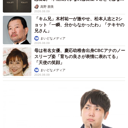
く…
高野 朋美
2026.08.09
「キム兄」木村祐一が激やせ、松本人志と2シ
ョット「一瞬、分からなかったわ」「テキヤの
兄さん」
まいどなメディア
2026.08.09
母は有名女優、慶応幼稚舎出身CBCアナのノー
スリーブ姿「育ちの良さが表情に表れてる」
「天使の笑顔」
まいどなメディア
2026.08.09