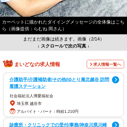
カーペットに描かれたダイイングメッセージの全体像はこち
ら（画像提供：らむね 岡さん）
まだまだ画像は続きます。画像（2/14）
↓ スクロールで次の写真 ↓
まいどなの求人情報
求人情報一覧へ
介護助手/介護補助者/その他/ゆとり庵北越谷 訪問
看護ステーション
社会福祉法人博愛福祉会
埼玉県 越谷市
アルバイト・パート：時給1,210円
診療所・クリニックでの受付/事務/神奈川県川崎