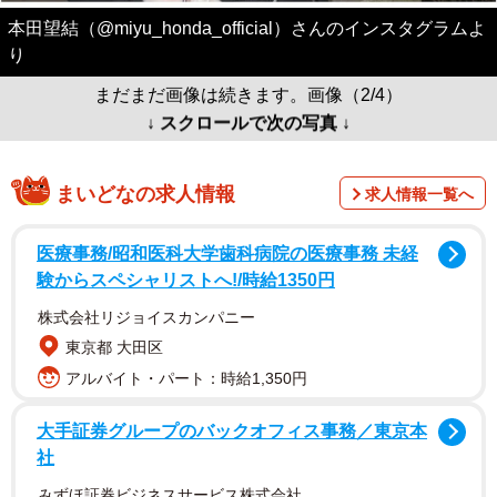
本田望結（@miyu_honda_official）さんのインスタグラムよ
り
まだまだ画像は続きます。画像（2/4）
↓ スクロールで次の写真 ↓
まいどなの求人情報
求人情報一覧へ
医療事務/昭和医科大学歯科病院の医療事務 未経
験からスペシャリストへ!/時給1350円
株式会社リジョイスカンパニー
東京都 大田区
アルバイト・パート：時給1,350円
大手証券グループのバックオフィス事務／東京本
社
みずほ証券ビジネスサービス株式会社