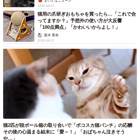
まいどなニュース
2026.08.07
猫用の爪研ぎおもちゃを買ったら…「これで合
ってますか？」予想外の使い方が大反響
「100点満点」「かわいいからよし！」
梨木 香奈
2026.08.07
猫2匹が段ボール箱の取り合いで「ポコスカ猫パンチ」の応酬
その後の心温まる結末に「愛～！」「おばちゃん泣きそう
や…」