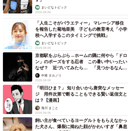
まいどなトピック
2026.08.06
「人生こそがバラエティー」 マレーシア移住
を報告した菊地亜美 子どもの教育考え「小学
校へ入学するこのタイミングで挑戦」
まいどなトピック
2026.08.06
京都駅をぶらぶら→ホームの隅に何やら「ドロ
ン」のポーズをする忍者 この暑い中いったい
なぜ？ 近づいてみたら… 「見つかるなんて
未熟」
中将 タカノリ
2026.08.06
「明日ひま？」 知り合いから唐突なメッセー
ジ 用件次第で断ることもできる賢い返信文と
は？【漫画】
海川 まこと
2026.08.06
飼い主が食べているヨーグルトをもらえなかっ
た犬さん、爆裂に拗ねた顔がかわいすぎ「鼻息