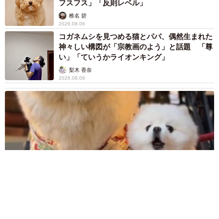
フスフス」「反則レベル」
椎名 碧
2026.08.06
コガネムシを見つめる猫とパパ、偶然生まれた
神々しい構図が「宗教画のよう」と話題 「尊
い」「ていうかライオンキング」
梨木 香奈
2026.08.06
髪をバッサリと切った飼い主が帰宅すると→愛犬たちの反応に