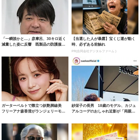
「一瞬誰かと…」彦摩呂、30キロ近く
【当選した人が暴露】宝くじ運が動く
減量した姿に反響 既製品の防護服が
時、必ずある前触れ
着られると...
PR(合同会社デジタルファーム )
ガーターベルトで際立つ妖艶脚線美
紗栄子の長男 18歳のモデル、カジュ
フリーアナ森香澄がランジェリーモデ
アルコーデのおしゃれ近影が「両親の
ルに ｢PE...
いいとこ取...