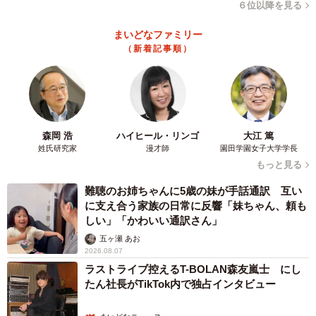
６位以降を見る
まいどなファミリー
（新着記事順）
森岡 浩
ハイヒール・リンゴ
大江 篤
姓氏研究家
漫才師
園田学園女子大学学長
もっと見る
難聴のお姉ちゃんに5歳の妹が手話通訳 互い
に支え合う家族の日常に反響「妹ちゃん、頼も
しい」「かわいい通訳さん」
五ヶ瀬 あお
2026.08.07
ラストライブ控えるT-BOLAN森友嵐士 にし
たん社長がTikTok内で独占インタビュー