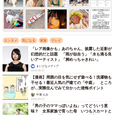
エンタメ
気になる
家族
テレビ
「レア画像かも」あのちゃん、披露した近影が
幻想的だと話題 「雨が似合う」「水も滴る良
いアーティスト」「脚めっちゃきれい」
まいどなメディア
2026.08.07
【漫画】周囲の目を気にせず遊べる！洗濯物も
干せる！最近人気の戸建ての「中庭」 ところ
が…実際住んでみて分かった後悔ポイント
中瀬 えみ
2026.08.07
「男の子のママっぽいよね」ってどういう意
味？ 女系家族で育った母 いつもスカートと