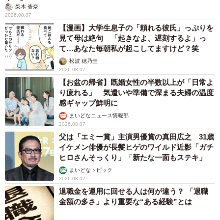
梨木 香奈
2026.08.07
【漫画】大学生息子の「頼れる彼氏」っぷりを
見て母は絶句 「起きなよ、遅刻するよ」っ
て…あなた毎朝私が起こしてますけど？笑
松波 穂乃圭
2026.08.07
【お盆の帰省】既婚女性の半数以上が「日常よ
り疲れる」 気遣いや準備で深まる夫婦の温度
感ギャップ鮮明に
まいどなニュース情報部
2026.08.07
父は「エミー賞」主演男優賞の真田広之 31歳
イケメン俳優が長髪ヒゲのワイルド近影「ガチ
ヒロさんそっくり」「新たな一面もステキ」
まいどなトピック
2026.08.07
退職金を運用に回せる人は何が違う？ 「退職
金額の多さ」より重要な“ある経験”とは