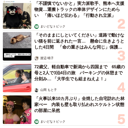
「不謹慎でないかと」実力派歌手、熊本へ支援
物資…運搬トラックの車体デザインにためら
い 「痛いほど伝わる」「行動され立派」
まいどなトピック
「そのままにしといてください」道路で動けな
い猫を前に返された一言… 懸命に生きようと
した4日間 「命の重さはみんな同じ」保護団
体代表の訴え
渡辺 晴子
72歳父、軽自動車で新潟から四国まで 65歳の
母と2人で3泊4日の旅 パーキングの休憩まで
分刻み… 「大学生でも組まねえよ！」
山岡 もと子
「火事以来10カ月ぶり」全焼した自宅訪れた林
家ぺー 内装も壁も取り払われスケルトン状態
の部屋に呆然
まいどなトピック