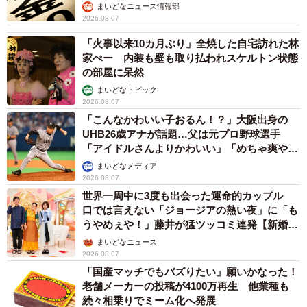
まいどなニュース情報部
2026.08.07
「火事以来10カ月ぶり」全焼した自宅訪れた林
家ぺー 内装も壁も取り払われスケルトン状態
の部屋に呆然
まいどなトピック
2026.08.07
「こんなかわいい子おるん！？」大阪出身の
UHB26歳アナが話題…父は元プロ野球選手
「アイドルさんよりかわいい」「めちゃ爽や
か」
まいどなメディア
2026.08.07
世界一周中に3度も出会った運命的カップル
口では言えない「ジョージアの熱い夜」に「も
うやめぇや！」藤井が猛ツッコミ連発【新婚さ
ん】
まいどなニュース
2026.08.07
「国産マッチでもバズりたい」願いかなった！
老舗メーカーの投稿が4100万再生 他業種も
続々相乗りでミーム化へ発展