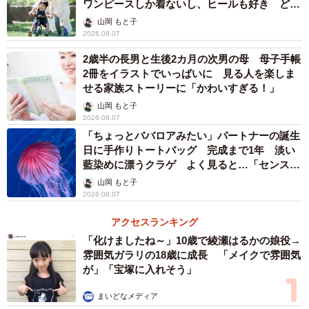
ワンピースしか着ないし、ヒールも好き どの
へんが…
山岡 もと子
2026.08.07
2歳半の長男と生後2カ月の次男の母 母子手帳
2冊をイラストでいっぱいに 見る人を楽しま
せる家族ストーリーに「かわいすぎる！」
山岡 もと子
2026.08.07
「ちょっとババロアみたい」パートナーの誕生
日に手作りトートバッグ 完成まで1年 淡い
藍染めに漂うクラゲ よく見ると…「センスす
ごい」
山岡 もと子
2026.08.07
アクセスランキング
「化けましたね～」10歳で綾瀬はるかの娘役→
雰囲気ガラリの18歳に成長 「メイクで雰囲気
が」「宝塚に入れそう」
まいどなメディア