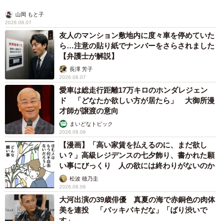
山岡 もと子
2026.08.07
友人のマンション敷地内に度々車を停めていた
ら…注意の貼り紙でナンバーをさらされました
【弁護士が解説】
長澤 芳子
2026.08.07
愛車は総走行距離17万キロのホンダレジェン
ド 「どなたか欲しい方が居たら」 大御所漫
才師が譲渡の意向
まいどなトピック
2026.08.06
【漫画】「高い家賃を払えるのに、まだ欲し
い？」高級レジデンスの七夕飾り、書かれた願
い事にびっくり 人の欲には終わりがないのか
松波 穂乃圭
2026.08.06
大河出演の39歳俳優 真夏の海で赤銅色の肉体
美を連投 「バッキバキだな」「ばり渋いで
す」