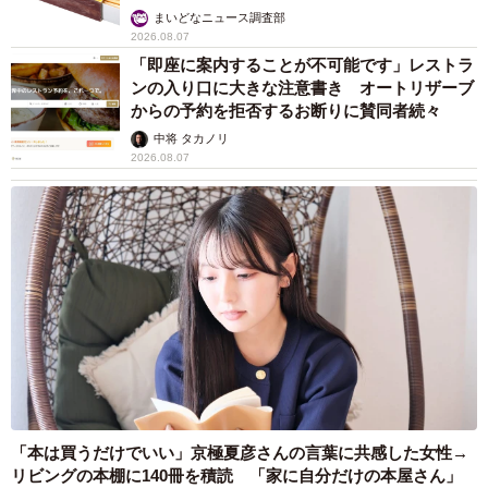
まいどなニュース調査部
2026.08.07
「即座に案内することが不可能です」レストラ
ンの入り口に大きな注意書き オートリザーブ
からの予約を拒否するお断りに賛同者続々
中将 タカノリ
2026.08.07
「本は買うだけでいい」京極夏彦さんの言葉に共感した女性→
リビングの本棚に140冊を積読 「家に自分だけの本屋さん」