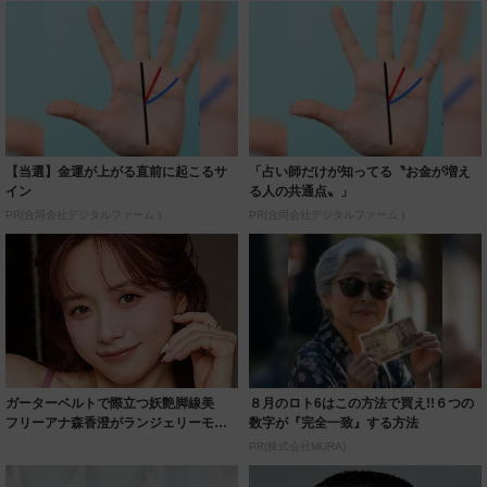
【当選】金運が上がる直前に起こるサ
「占い師だけが知ってる〝お金が増え
イン
る人の共通点〟」
PR(合同会社デジタルファーム )
PR(合同会社デジタルファーム )
ガーターベルトで際立つ妖艶脚線美
８月のロト6はこの方法で買え!!６つの
フリーアナ森香澄がランジェリーモデ
数字が『完全一致』する方法
ルに ｢PE...
PR(株式会社MURA)