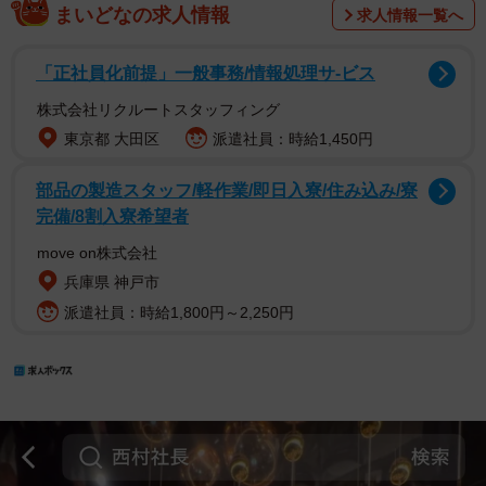
まいどなの求人情報
求人情報一覧へ
「正社員化前提」一般事務/情報処理サ-ビス
株式会社リクルートスタッフィング
東京都 大田区
派遣社員：時給1,450円
部品の製造スタッフ/軽作業/即日入寮/住み込み/寮
完備/8割入寮希望者
move on株式会社
兵庫県 神戸市
派遣社員：時給1,800円～2,250円