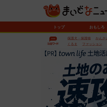
ニ
トップ
おもしろ
ュ
ー
保護犬・保護猫
かんさ
ス
一
くるま
ファッション
覧