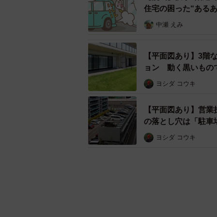
住宅の困った“ある
中瀬 えみ
【平面図あり】3階な
ョン 動く黒いもの
ヨシダ コウキ
【平面図あり】営業
の落とし穴は「駐車
ヨシダ コウキ