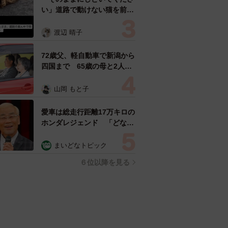
い」道路で動けない猫を前に
返された一言… 懸命に生き
ようとした4日間 「命の重
渡辺 晴子
さはみんな同じ」保護団体代
表の訴え
72歳父、軽自動車で新潟から
四国まで 65歳の母と2人で
3泊4日の旅 パーキングの休
憩まで分刻み… 「大学生で
山岡 もと子
も組まねえよ！」
愛車は総走行距離17万キロの
ホンダレジェンド 「どなた
か欲しい方が居たら」 大御
所漫才師が譲渡の意向
まいどなトピック
６位以降を見る