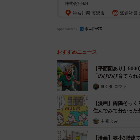
株式会社H&L
神奈川県 藤沢市
派遣社員：
Sponsored by
おすすめニュース
【平面図あり】500
「のびのび育てられ
ヨシダ コウキ
【漫画】両隣そっく
住んでみて分かった
中瀬 えみ
【漫画】狭小3階建