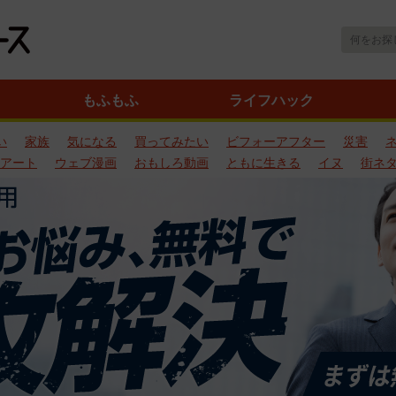
もふもふ
ライフハック
い
家族
気になる
買ってみたい
ビフォーアフター
災害
アート
ウェブ漫画
おもしろ動画
ともに生きる
イヌ
街ネ