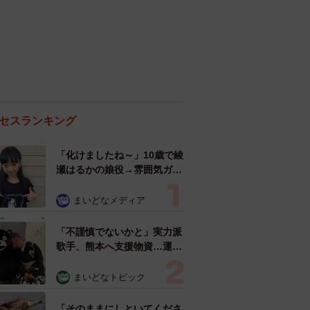
セスランキング
「化けましたね～」10歳で綾
瀬はるかの娘役→雰囲気ガラ
リの18歳に成長 「メイクで
雰囲気が」「宝塚に入れそ
まいどなメディア
う」
「不謹慎でないかと」実力派
歌手、熊本へ支援物資…運搬
トラックの車体デザインにた
めらい 「痛いほど伝わる」
まいどなトピック
「行動され立派」
「そのままにしといてくださ