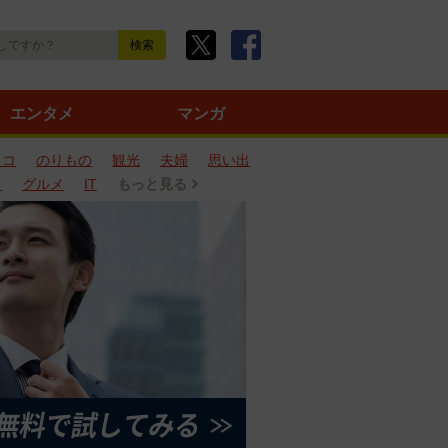
エンタメ
マンガ
ネコ
のりもの
観光
夫婦
思い出
タ
グルメ
IT
もっと見る