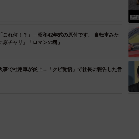
「これ何！？」→昭和42年式の原付です、 自転車みた
に原チャリ」「ロマンの塊」
火事で社用車が炎上→「クビ覚悟」で社長に報告した営