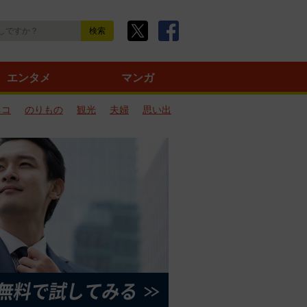
エンタメ
マンガ
ネコ
のりもの
観光
夫婦
思い出