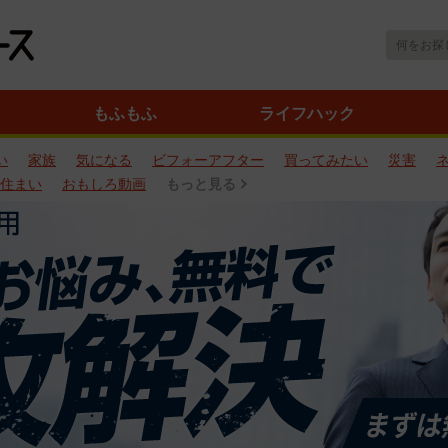
もふもふ
ライフハック
い
家族
気になる
ビフォーアフター
買ってみたい
災害
住まい
おもしろ動画
もっと見る