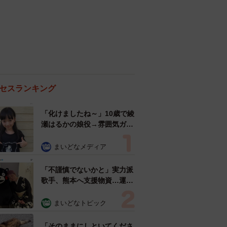
セスランキング
「化けましたね～」10歳で綾
瀬はるかの娘役→雰囲気ガラ
リの18歳に成長 「メイクで
雰囲気が」「宝塚に入れそ
まいどなメディア
う」
「不謹慎でないかと」実力派
歌手、熊本へ支援物資…運搬
トラックの車体デザインにた
めらい 「痛いほど伝わる」
まいどなトピック
「行動され立派」
「そのままにしといてくださ