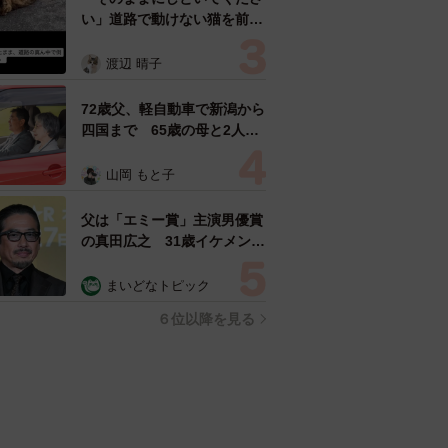
い」道路で動けない猫を前に
返された一言… 懸命に生き
ようとした4日間 「命の重
渡辺 晴子
さはみんな同じ」保護団体代
表の訴え
72歳父、軽自動車で新潟から
四国まで 65歳の母と2人で
3泊4日の旅 パーキングの休
憩まで分刻み… 「大学生で
山岡 もと子
も組まねえよ！」
父は「エミー賞」主演男優賞
の真田広之 31歳イケメン俳
優が長髪ヒゲのワイルド近影
「ガチヒロさんそっくり」
まいどなトピック
「新たな一面もステキ」
６位以降を見る