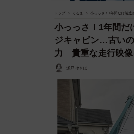
トップ
くるま
小っっさ！1年間だけ製造
小っっさ！1年間だ
ジキャビン…古い
力 貴重な走行映像
瀬戸 ゆきほ