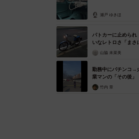
瀬戸 ゆきほ
パトカーに止められ
いなレトロさ「まさ
山脇 未菜美
勤務中にパチンコ→
業マンの「その後」
竹内 章