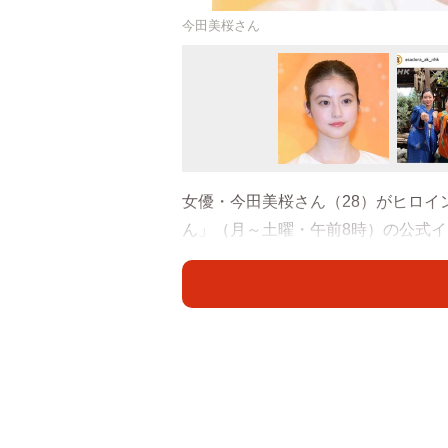
今田美桜さん
女優・今田美桜さん（28）がヒロイン
ん」（月～土曜・午前8時）の公式
田のぶの三姉妹ショットが公開され
（21）がかわいらしくも力強い「
ルな拳にファンはメロメロ？
3人が演じるのは朝田家の三姉妹。
さんが三女メイコを演じます。公式
子・メイコのオフショット 現場は