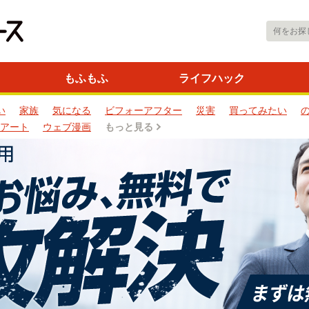
もふもふ
ライフハック
い
家族
気になる
ビフォーアフター
災害
買ってみたい
アート
ウェブ漫画
もっと見る