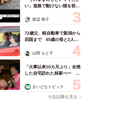
い」道路で動けない猫を前に
返された一言… 懸命に生き
ようとした4日間 「命の重
渡辺 晴子
さはみんな同じ」保護団体代
表の訴え
72歳父、軽自動車で新潟から
四国まで 65歳の母と2人で
3泊4日の旅 パーキングの休
憩まで分刻み… 「大学生で
山岡 もと子
も組まねえよ！」
「火事以来10カ月ぶり」全焼
した自宅訪れた林家ぺー 内
装も壁も取り払われスケルト
ン状態の部屋に呆然
まいどなトピック
６位以降を見る