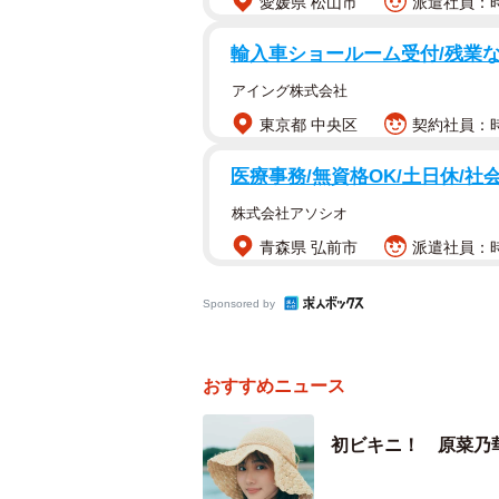
愛媛県 松山市
派遣社員：時給
輸入車ショールーム受付/残業な
アイング株式会社
東京都 中央区
契約社員：時
医療事務/無資格OK/土日休/社
株式会社アソシオ
青森県 弘前市
派遣社員：時給
Sponsored by
おすすめニュース
初ビキニ！ 原菜乃