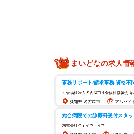
ラクターの違いにもご注目！」とし
「あんぱん」の公式サイトでは3人
で、行動力の高さから人生の荒波を
「ハチキンおのぶ」「韋駄天おのぶ
は天真爛漫な性格で、大好きな歌で
SNSでは「この、あ〜んぱ〜んち
まいどなの求人情
す！」といった絶賛コメントや「楽
望む声もありました。
事務サポート/請求事務/資格不
「あんぱん」は『アンパンマン』を
社会福祉法人名古屋市社会福祉協議会 
意味も失っていた苦悩の日々と、そ
愛知県 名古屋市
アルバイト
二人があらゆる荒波を乗り越え、“逆
くまでを描き、生きる喜びが全身か
総合病院での診療科受付スタッ
ん」公式サイトより）
株式会社ジェイウェイブ