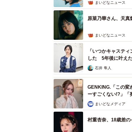
まいどなニュース
原菜乃華さん、天真
まいどなニュース
「いつかキャスティ
した 5年後に叶え
石井 隼人
GENKING.「こ
ーすごくない!?」「
まいどなメディア
村重杏奈、18歳差