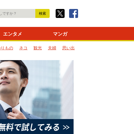
エンタメ
マンガ
のりもの
ネコ
観光
夫婦
思い出