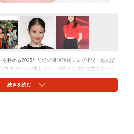
を務める2025年前期のNHK連続テレビ小説「あんぱ
インスタグラムが更新され、今田さん演じる主人公・朝
ました。今田さん、河合優実さん（24）、原菜乃華さん
続きを読む
アンパンチ」を披露しました。美人三姉妹の笑顔とパワフ
今田さんが主人公・長女のぶ、河合さんが次女蘭子、原
インスタグラムは、「朝田家の仲良し3姉妹、のぶ・蘭
和気あいあい、撮影も順調です 物語では、3人のキャ