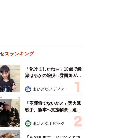
セスランキング
「化けましたね～」10歳で綾
瀬はるかの娘役→雰囲気ガラ
リの18歳に成長 「メイクで
雰囲気が」「宝塚に入れそ
まいどなメディア
う」
「不謹慎でないかと」実力派
歌手、熊本へ支援物資…運搬
トラックの車体デザインにた
めらい 「痛いほど伝わる」
まいどなトピック
「行動され立派」
「そのままにしといてくださ