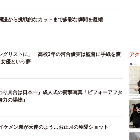
爛漫から挑戦的なカットまで多彩な瞬間を凝縮
ングリストに」 高校3年の河合優実は監督に手紙を渡
アク
た女優という夢
の変わり具合は日本一」成人式の衝撃写真「ビフォーアフタ
努力の賜物」
のイケメン弟が天使のよう…お正月の溺愛ショット