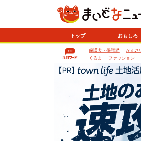
ニ
トップ
おもしろ
ュ
ー
保護犬・保護猫
かんさ
ス
一
くるま
ファッション
覧