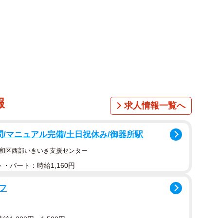
ています。
の人物像が紹介されており、のぶは男勝りで勝気な性格
パワフルに乗り越えていきます。のぶはその性格から
」の異名も。蘭子は真面目で器用なしっかり者。メイコ
朝田家の皆を幸せな気分にするそうです。
は想定外の破壊力 可愛すぎる」「美人三姉妹、絶対見ま
報
求人情報一覧へ
しみにしてます」「早くみたいです」と放送開始を待ち
問/マニュアル完備/土日祝休み/御器所駅
生み出したやなせたかしと暢の夫婦をモデルに、生きる
昭和区西部いきいき支援センター
れでも夢を忘れなかった二人の人生。何者でもなかった
・パート：時給1,160円
転しない正義”を体現した『アンパンマン』にたどり着
ら湧いてくるような愛と勇気の物語です。（「あんぱ
フ