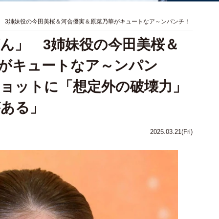
 3姉妹役の今田美桜＆河合優実＆原菜乃華がキュートなア～ンパンチ！
ん」 3姉妹役の今田美桜＆
がキュートなア～ンパン
ョットに「想定外の破壊力」
がある」
2025.03.21(Fri)