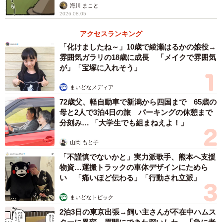
海川 まこと
2026.08.05
アクセスランキング
「化けましたね～」10歳で綾瀬はるかの娘役→
雰囲気ガラリの18歳に成長 「メイクで雰囲気
が」「宝塚に入れそう」
まいどなメディア
72歳父、軽自動車で新潟から四国まで 65歳の
母と2人で3泊4日の旅 パーキングの休憩まで
分刻み… 「大学生でも組まねえよ！」
山岡 もと子
「不謹慎でないかと」実力派歌手、熊本へ支援
物資…運搬トラックの車体デザインにためら
い 「痛いほど伝わる」「行動され立派」
まいどなトピック
2泊3日の東京出張→飼い主さんが不在中ハムス