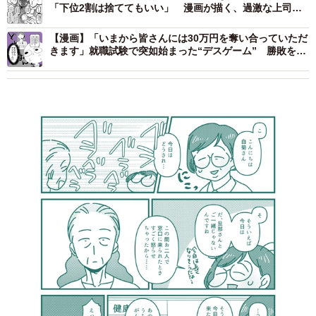
「下位2割は捨ててもいい」 漫画が描く、過激な上司
の“指導論”にネット騒然
【漫画】「いまから皆さんには30万円を奪い合っていただ
きます」就職試験で突如始まった“デスゲーム” 勝敗を分
けたのは“最後5分間”の逆転トーク【漫画】