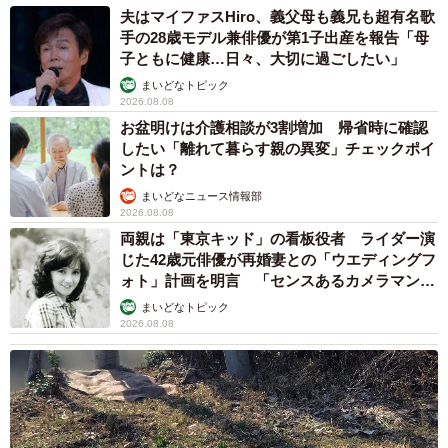
夫はマイファスHiro、義父母も義兄も超有名歌
手の28歳モデル兼俳優が第1子出産を報告「母
子ともに健康…日々、大切に過ごしたい」
まいどなトピック
2026.08.08
お盆明けは介護相談が3割増加 帰省時に確認
したい「離れて暮らす親の異変」チェックポイ
ントは？
まいどなニュース情報部
2026.08.08
両親は「東京キッド」の看板役者 ライダー演
じた42歳元俳優が再婚妻との「ウエディングフ
ォト」計画を明言 「センスあるカメラマン求
む」
まいどなトピック
2026.08.08