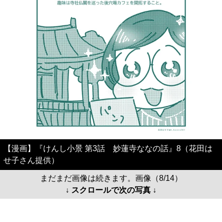
【漫画】『けんし小景 第3話 妙蓮寺ななの話』8（花田は
せ子さん提供）
まだまだ画像は続きます。画像（8/14）
↓ スクロールで次の写真 ↓