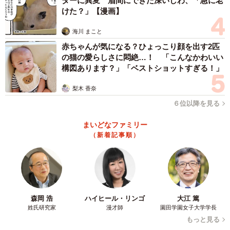
ターに異変 眉間にできた深いしわ、「急に老
けた？」【漫画】
海川 まこと
赤ちゃんが気になる？ひょっこり顔を出す2匹
の猫の愛らしさに悶絶…！ 「こんなかわいい
構図あります？」「ベストショットすぎる！」
梨木 香奈
６位以降を見る
まいどなファミリー
（新着記事順）
森岡 浩
ハイヒール・リンゴ
大江 篤
姓氏研究家
漫才師
園田学園女子大学学長
もっと見る