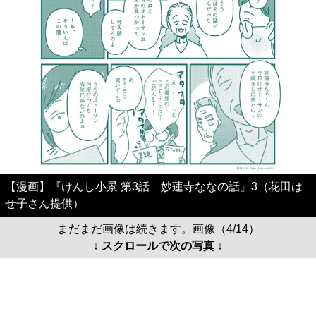
【漫画】『けんし小景 第3話 妙蓮寺ななの話』3（花田は
せ子さん提供）
まだまだ画像は続きます。画像（4/14）
↓ スクロールで次の写真 ↓