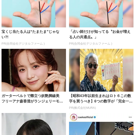
宝くじ当たる人は“たまたま”じゃな
「占い師だけが知ってる〝お金が増え
い?!
る人の共通点〟」
PR(合同会社デジタルファーム )
PR(合同会社デジタルファーム )
ガーターベルトで際立つ妖艶脚線美
【昭和43年以前生まれはロト６この数
フリーアナ森香澄がランジェリーモデ
字を買うべき】6つの数字が「完全一
ルに ｢PE...
致」する方...
PR(株式会社MURA)