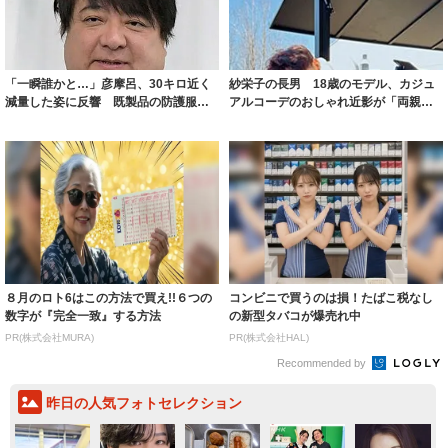
「一瞬誰かと…」彦摩呂、30キロ近く
紗栄子の長男 18歳のモデル、カジュ
減量した姿に反響 既製品の防護服が
アルコーデのおしゃれ近影が「両親の
着られると...
いいとこ取...
８月のロト6はこの方法で買え!!６つの
コンビニで買うのは損！たばこ税なし
数字が『完全一致』する方法
の新型タバコが爆売れ中
PR(株式会社MURA)
PR(株式会社HAL)
Recommended by
昨日の人気フォトセレクション