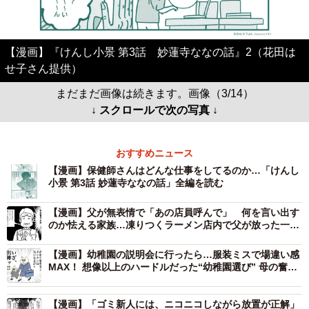
【漫画】『けんし小景 第3話 妙蓮寺ななの話』2（花田は
せ子さん提供）
まだまだ画像は続きます。画像（3/14）
↓ スクロールで次の写真 ↓
おすすめニュース
【漫画】保健師さんはどんな仕事をしてるのか…「けんし
小景 第3話 妙蓮寺ななの話」全編を読む
【漫画】父が無表情で「あの店員呼んで」 何を言い出す
のか怯える家族…凍りつくラーメン店内で父が放った一言
とは
【漫画】幼稚園の説明会に行ったら…服装ミスで場違い感
MAX！ 想像以上のハードルだった“幼稚園選び” 母の奮闘
記が話題に「情報収集は大事」
【漫画】「ゴミ新人には、ニコニコしながら放置が正解」