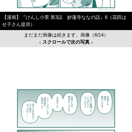
【漫画】『けんし小景 第3話 妙蓮寺ななの話』6（花田は
せ子さん提供）
まだまだ画像は続きます。画像（6/14）
↓ スクロールで次の写真 ↓