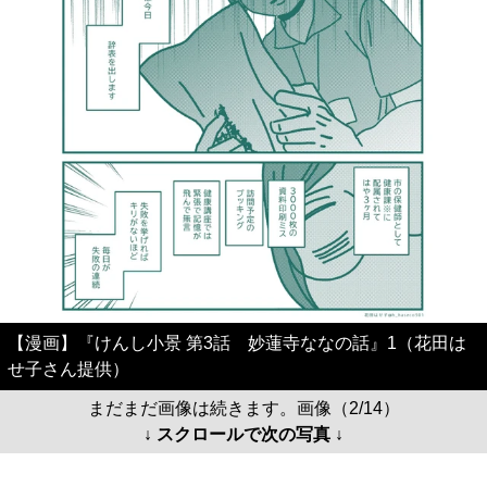
【漫画】『けんし小景 第3話 妙蓮寺ななの話』1（花田は
せ子さん提供）
まだまだ画像は続きます。画像（2/14）
↓ スクロールで次の写真 ↓