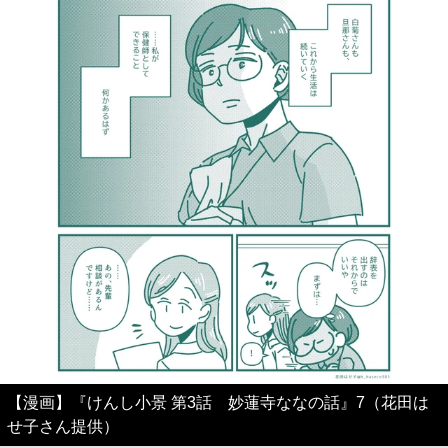
【漫画】『けんし小景 第3話 妙蓮寺ななの話』7（花田は
せ子さん提供）