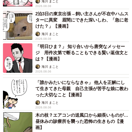
海川 まこと
2026.08.08
2泊3日の東京出張→飼い主さんが不在中ハムス
ターに異変 眉間にできた深いしわ、「急に老
けた？」【漫画】
海川 まこと
2026.08.08
「明日ひま？」 知り合いから唐突なメッセー
ジ 用件次第で断ることもできる賢い返信文と
は？【漫画】
海川 まこと
2026.08.06
「誰かみたいにならなきゃ」 他人を正解にし
て生きてきた母親 自己主張が苦手な娘に教わ
った大切なこと【漫画】
海川 まこと
2026.08.06
木の枝？エアコンの送風口から細長いものが…
昼休みの診療所を襲った恐怖の生きもの【漫
画】