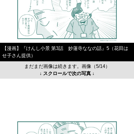
【漫画】『けんし小景 第3話 妙蓮寺ななの話』5（花田は
せ子さん提供）
まだまだ画像は続きます。画像（5/14）
↓ スクロールで次の写真 ↓