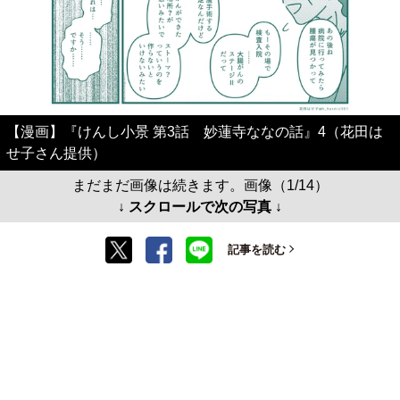
【漫画】『けんし小景 第3話 妙蓮寺ななの話』4（花田は
せ子さん提供）
まだまだ画像は続きます。画像（1/14）
↓ スクロールで次の写真 ↓
記事を読む