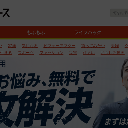
もふもふ
ライフハック
い
家族
気になる
ビフォーアフター
買ってみたい
夫婦
生きる
スポーツ
ファッション
災害
住まい
おもしろ動画