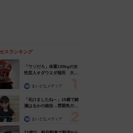
セスランキング
「ウソだろ」体重130kgの女
性芸人オダウエダ植田 大学
時代のほっそり姿に「マジ
で」
まいどなメディア
「化けましたね～」10歳で綾
瀬はるかの娘役→雰囲気ガラ
リの18歳に成長 「メイクで
雰囲気が」「宝塚に入れそ
まいどなメディア
う」
72歳父、軽自動車で新潟から