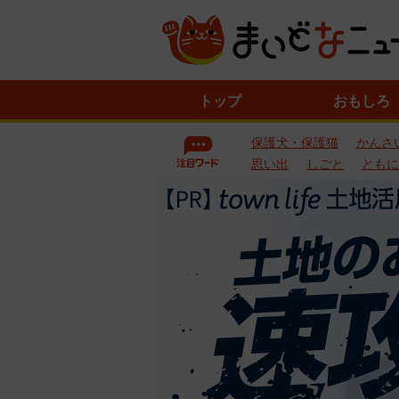
ニ
トップ
おもしろ
ュ
ー
保護犬・保護猫
かんさ
ス
一
思い出
しごと
ともに
覧