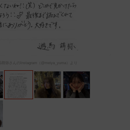
さんのInstagram（@meiya_yuma）より