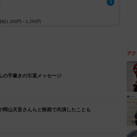
市
1,200円～1,250円
アク
んの手書きの引退メッセージ
や岡山天音さんらと映画で共演したことも