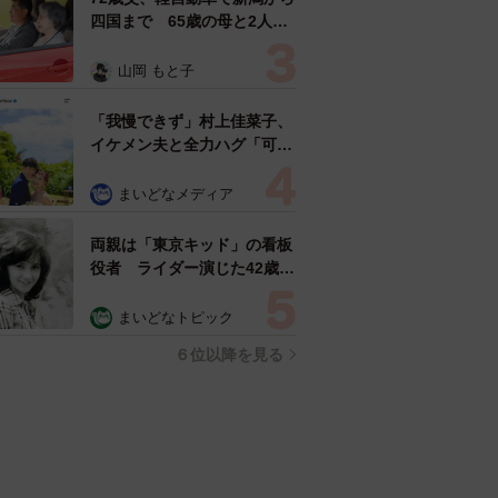
四国まで 65歳の母と2人で
3泊4日の旅 パーキングの休
憩まで分刻み… 「大学生で
山岡 もと子
も組まねえよ！」
「我慢できず」村上佳菜子、
イケメン夫と全力ハグ「可愛
いふたり」「素敵なご夫婦」
まいどなメディア
両親は「東京キッド」の看板
役者 ライダー演じた42歳元
俳優が再婚妻との「ウエディ
ングフォト」計画を明言
まいどなトピック
「センスあるカメラマン求
６位以降を見る
む」