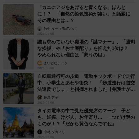
「カニにアジをあげると青くなる」ほんと
に！？ 「自然の染色技術が凄い」と話題に
その理由とは…？
竹中 友一（RinToris）
2026.08.06
誰も求めていない職場の「謎マナー」、「過剰
な挨拶」や「お土産配り」を抑えた1位は？
やめられない理由は「周りの目」
まいどなデータ
2026.08.06
自転車通行可の歩道 電動キックボードで走行
中、小学生とあわや衝突！ 「歩道走行は道交
法違反でしょ」と指摘されました【弁護士が解
説】
長澤 芳子
2026.08.06
タイの電車の中で見た優先席のマーク 子ど
も、妊娠、けが人、お年寄り… 一つだけ謎の
ものが！？「だから黄色なんですね」
中将 タカノリ
2026.08.06