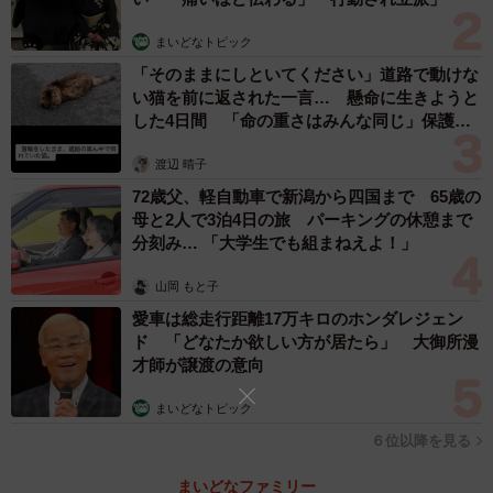
まいどなトピック
「そのままにしといてください」道路で動けな
い猫を前に返された一言… 懸命に生きようと
した4日間 「命の重さはみんな同じ」保護団
体代表の訴え
渡辺 晴子
72歳父、軽自動車で新潟から四国まで 65歳の
母と2人で3泊4日の旅 パーキングの休憩まで
分刻み… 「大学生でも組まねえよ！」
山岡 もと子
愛車は総走行距離17万キロのホンダレジェン
ド 「どなたか欲しい方が居たら」 大御所漫
才師が譲渡の意向
まいどなトピック
６位以降を見る
まいどなファミリー