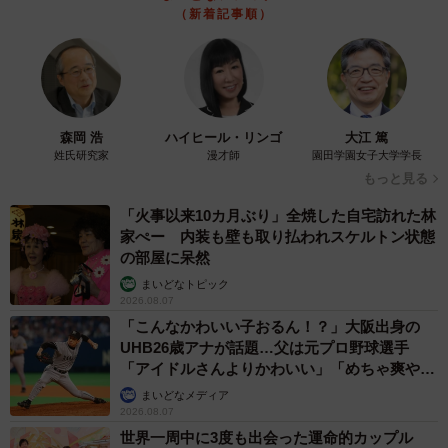
（新着記事順）
森岡 浩
ハイヒール・リンゴ
大江 篤
姓氏研究家
漫才師
園田学園女子大学学長
もっと見る
「火事以来10カ月ぶり」全焼した自宅訪れた林
家ぺー 内装も壁も取り払われスケルトン状態
の部屋に呆然
まいどなトピック
2026.08.07
「こんなかわいい子おるん！？」大阪出身の
UHB26歳アナが話題…父は元プロ野球選手
「アイドルさんよりかわいい」「めちゃ爽や
か」
まいどなメディア
2026.08.07
世界一周中に3度も出会った運命的カップル