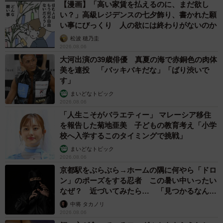
【漫画】「高い家賃を払えるのに、まだ欲し
い？」高級レジデンスの七夕飾り、書かれた願
い事にびっくり 人の欲には終わりがないのか
松波 穂乃圭
2026.08.06
大河出演の39歳俳優 真夏の海で赤銅色の肉体
美を連投 「バッキバキだな」「ばり渋いで
す」
まいどなトピック
2026.08.06
「人生こそがバラエティー」 マレーシア移住
を報告した菊地亜美 子どもの教育考え「小学
校へ入学するこのタイミングで挑戦」
まいどなトピック
2026.08.06
京都駅をぶらぶら→ホームの隅に何やら「ドロ
ン」のポーズをする忍者 この暑い中いったい
なぜ？ 近づいてみたら… 「見つかるなんて
未熟」
中将 タカノリ
2026.08.06