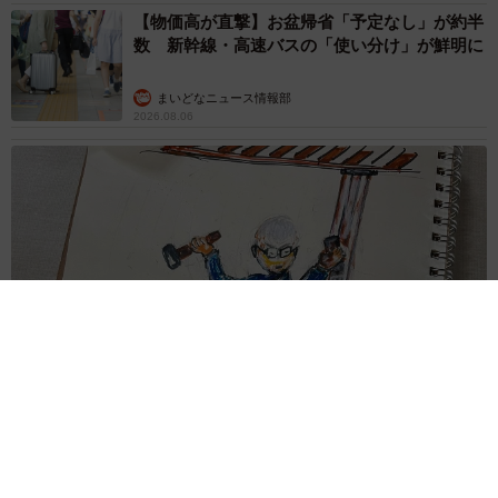
【物価高が直撃】お盆帰省「予定なし」が約半
数 新幹線・高速バスの「使い分け」が鮮明に
まいどなニュース情報部
2026.08.06
83歳父が骨折で入院 ３カ月の病院生活があまりに退屈で「画
用紙と色鉛筆持ってこい！」→スケッチブックを見た家族が仰
天「これ、売れますよ…」
中将 タカノリ