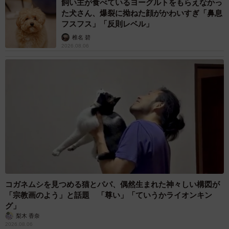
飼い主が食べているヨーグルトをもらえなかっ
た犬さん、爆裂に拗ねた顔がかわいすぎ「鼻息
フスフス」「反則レベル」
椎名 碧
2026.08.06
コガネムシを見つめる猫とパパ、偶然生まれた神々しい構図が
「宗教画のよう」と話題 「尊い」「ていうかライオンキン
グ」
梨木 香奈
2026.08.06