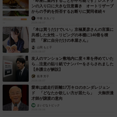
「即座に案内することが不可能です」レストラ
ンの入り口に大きな注意書き オートリザーブ
からの予約を拒否するお断りに賛同者続々
中将 タカノリ
2026.08.07
「本は買うだけでいい」京極夏彦さんの言葉に
共感した女性→リビングの本棚に140冊を積
読 「家に自分だけの本屋さん」
山岡 もと子
2026.08.07
友人のマンション敷地内に度々車を停めていた
ら…注意の貼り紙でナンバーをさらされました
【弁護士が解説】
長澤 芳子
2026.08.07
愛車は総走行距離17万キロのホンダレジェン
ド 「どなたか欲しい方が居たら」 大御所漫
才師が譲渡の意向
まいどなトピック
2026.08.06