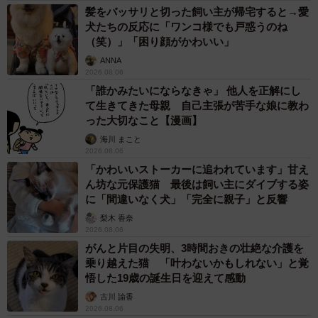
髪をバッサリと切った飼い主が帰宅すると→愛
犬たちの反応に「ワンコ様でも戸惑うのね
（笑）」「困り顔がかわいい」
ANNA
2026.08.06
「誰かみたいにならなきゃ」 他人を正解にし
て生きてきた母親 自己主張が苦手な娘に教わ
った大切なこと【漫画】
海川 まこと
2026.08.06
「かわいいストーカーに追われています」甘え
ん坊な元保護猫 最後は飼い主にダイブする姿
に「間違いなく犬」「完全に親子」と反響
梨木 香奈
2026.08.06
がんと片目の失明、3時間おきの壮絶な介護を
乗り越えた猫 「叶わないかもしれない」と覚
悟した19歳の誕生日を迎えて感動
古川 諭香
2026.08.06