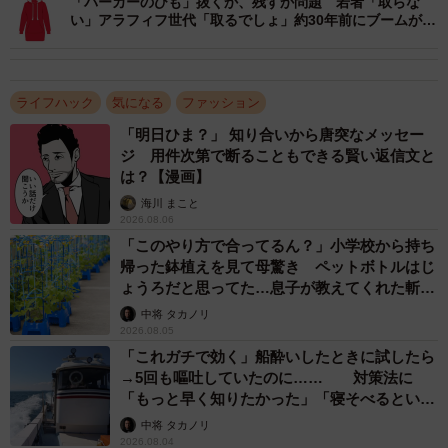
「パーカーのひも」抜くか、残すか問題 若者「取らな
い」アラフィフ世代「取るでしょ」約30年前にブームがあ
った
ライフハック
気になる
ファッション
「明日ひま？」 知り合いから唐突なメッセー
ジ 用件次第で断ることもできる賢い返信文と
は？【漫画】
海川 まこと
2026.08.06
「このやり方で合ってるん？」小学校から持ち
帰った鉢植えを見て母驚き ペットボトルはじ
ょうろだと思ってた…息子が教えてくれた斬新
な水やりとは
中将 タカノリ
2026.08.05
「これガチで効く」船酔いしたときに試したら
→5回も嘔吐していたのに…… 対策法に
「もっと早く知りたかった」「寝そべるといい
らしい」
中将 タカノリ
2026.08.04