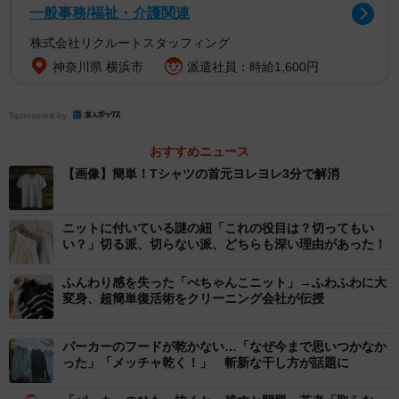
一般事務/福祉・介護関連
2/2
株式会社リクルートスタッフィング
アイロンを垂直にあてるのがコツ※画像はイメージです（Arnaud
神奈川県 横浜市
派遣社員：時給1,600円
Hébert/stock.adobe.com）
Sponsored by
お気に入りのTシャツを長くきれいに着るためにも知ってお
くだけで心強いのではないでしょうか。
おすすめニュース
【画像】簡単！Tシャツの首元ヨレヨレ3分で解消
▽出典：宅配クリーニングのリネット公式インスタグラム
／おうちで簡単！首元のヨレヨレ3分で復活
ニットに付いている謎の紐「これの役目は？切ってもい
https://www.instagram.com/p/DCtDns3Sl3U/
い？」切る派、切らない派、どちらも深い理由があった！
ふんわり感を失った「ぺちゃんこニット」→ふわふわに大
変身、超簡単復活術をクリーニング会社が伝授
パーカーのフードが乾かない…「なぜ今まで思いつかなか
った」「メッチャ乾く！」 斬新な干し方が話題に