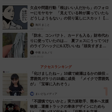
欠点や問題行動「根はいい人だから」のフォロ
ーにモヤモヤ 「見えている幹が腐っていたら
どうしようもない」の切り返しにスカッ！【漫
画】
海川 まこと
2026.08.02
「防水、コンパクト、カードも入る」財布代わ
りに使っていたのは… 夏フェスにうってつけ
のライフハックに6.3万いいね「頭良すぎま
す」
中将 タカノリ
2026.08.02
アクセスランキング
「化けましたね～」10歳で綾瀬はるかの娘役→
雰囲気ガラリの18歳に成長 「メイクで雰囲気
が」「宝塚に入れそう」
まいどなメディア
「不謹慎でないかと」実力派歌手、熊本へ支援
物資…運搬トラックの車体デザインにためら
い 「痛いほど伝わる」「行動され立派」