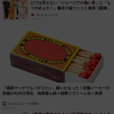
口では言えない「ジョージアの熱い夜」に「も
うやめぇや！」藤井が猛ツッコミ連発【新婚さ
ん】
まいどなニュース
2026.08.07
「国産マッチでもバズりたい」願いかなった！老舗メーカーの
投稿が4100万再生 他業種も続々相乗りでミーム化へ発展
まいどなニュース調査部
2026.08.07