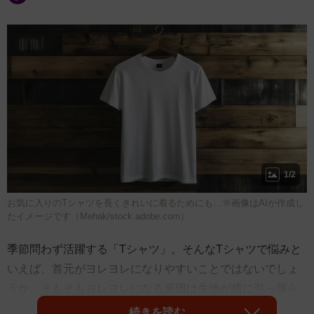
1/2
お気に入りのTシャツを長くきれいに着るためにも…※画像はAIが作成し
たイメージです（Mehak/stock.adobe.com）
季節問わず活躍する「Tシャツ」。そんなTシャツで悩みと
いえば、首元がヨレヨレになりやすいことではないでしょ
うか。そもそもヨレヨレになる原因は生地が横に引っ張ら
れて、編み込みに隙間ができてしまうからで、首元の縦糸
続きを読む