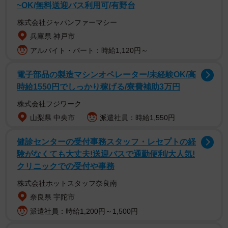
~OK/無料送迎バス利用可/有野台
▽ 首元のヨレヨレを直す方法
株式会社ジャパンファーマシー
① 首元のリブを縦方向にまっすぐ引っ張り、できてしまっ
兵庫県 神戸市
た隙間をもとに戻す。
アルバイト・パート：時給1,120円～
② アイロンを垂直にあてて、ヨレヨレを押さえこむ。下に
電子部品の製造マシンオペレーター/未経験OK/高
ヨレヨレを押さえこむイメージで。
時給1550円でしっかり稼げる/寮費補助3万円
※ 横にスライドはNGとのこと。
株式会社フジワーク
山梨県 中央市
派遣社員：時給1,550円
健診センターの受付事務スタッフ・レセプトの経
験がなくても大丈夫!送迎バスで通勤便利/大人気!
クリニックでの受付や事務
株式会社ホットスタッフ奈良南
奈良県 宇陀市
派遣社員：時給1,200円～1,500円