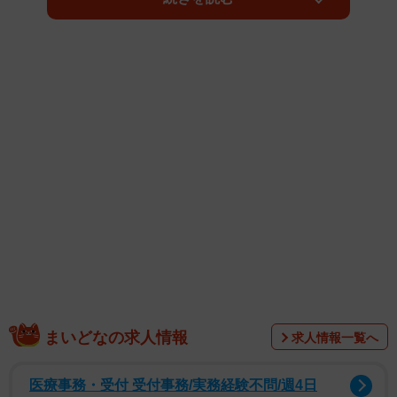
が余って波打っている状態になり、ヨレヨレに見えるから
なのだそう。首元のヨレヨレを直せたら…そんな願いを叶
えてくれる方法を宅配クリーニングのリネット公式インス
タグラム（@lenet_cleaning）が紹介しています。
まいどなの求人情報
求人情報一覧へ
3分で復活！
医療事務・受付 受付事務/実務経験不問/週4日