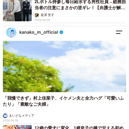
2Lボトル持参し毎日給水する男性社員→総務担
当者の注意にまさかの逆ギレ！【弁護士が解
説】
長澤 芳子
2026.08.08
「我慢できず」村上佳菜子、イケメン夫と全力ハグ「可愛いふ
たり」「素敵なご夫婦」
まいどなメディア
2026.08.08
12歳の愛犬に変化 1歳息子の膝で甘える初め