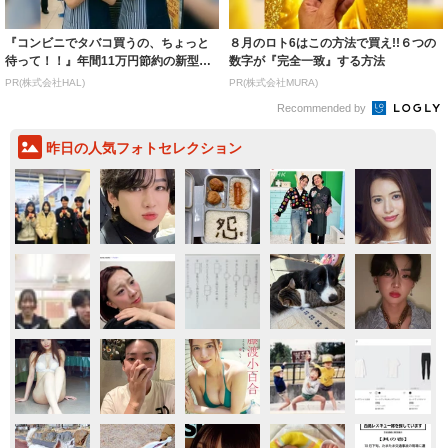
『コンビニでタバコ買うの、ちょっと
８月のロト6はこの方法で買え!!６つの
待って！！』年間11万円節約の新型タ
数字が『完全一致』する方法
バコ
PR(株式会社HAL)
PR(株式会社MURA)
Recommended by
昨日の人気フォトセレクション