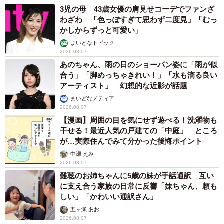
3児の母 43歳女優の肩見せコーデでファンざ
わざわ 「色っぽすぎて思わず二度見」「むっ
かしからずっと可愛い」
まいどなトピック
2026.08.07
あのちゃん、雨の日のショーパン姿に「雨が似
合う」「脚めっちゃきれい！」「水も滴る良い
アーティスト」 幻想的な近影が話題
まいどなメディア
2026.08.07
【漫画】周囲の目を気にせず遊べる！洗濯物も
干せる！最近人気の戸建ての「中庭」 ところ
が…実際住んでみて分かった後悔ポイント
中瀬 えみ
2026.08.07
難聴のお姉ちゃんに5歳の妹が手話通訳 互い
に支え合う家族の日常に反響「妹ちゃん、頼も
しい」「かわいい通訳さん」
五ヶ瀬 あお
2026.08.07