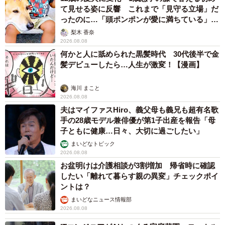
て見せる姿に反響 これまで「見守る立場」だ
ったのに…「頭ポンポンが愛に満ちている」
「尊…」
梨木 香奈
2026.08.08
何かと人に舐められた黒髪時代 30代後半で金
髪デビューしたら…人生が激変！【漫画】
海川 まこと
2026.08.08
夫はマイファスHiro、義父母も義兄も超有名歌
手の28歳モデル兼俳優が第1子出産を報告「母
子ともに健康…日々、大切に過ごしたい」
まいどなトピック
2026.08.08
お盆明けは介護相談が3割増加 帰省時に確認
したい「離れて暮らす親の異変」チェックポイ
ントは？
まいどなニュース情報部
2026.08.08