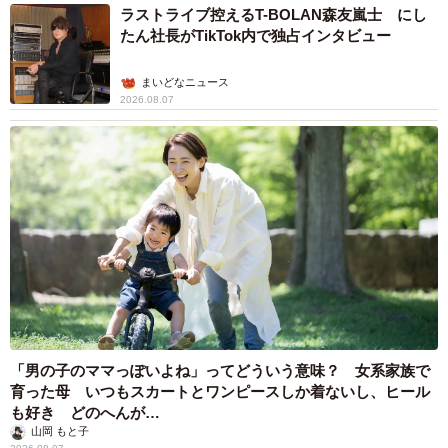
ラストライブ控えるT-BOLAN森友嵐士 にし
たん社長がTikTok内で独占インタビュー
まいどなニュース
2026.08.07
「男の子のママっぽいよね」ってどういう意味？ 女系家族で
育った母 いつもスカートとワンピースしか着ないし、ヒール
も好き どのへんが…
山岡 もと子