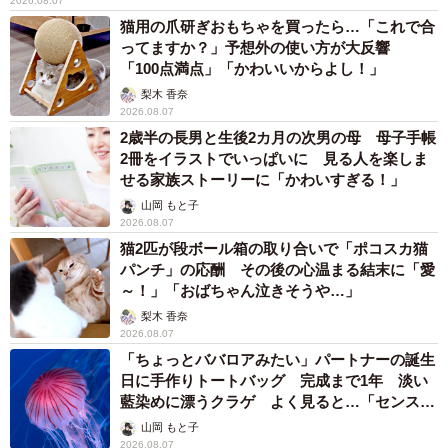
2026.08.07
猫用の爪研ぎおもちゃを買ったら…「これで合
ってますか？」予想外の使い方が大反響
「100点満点」「かわいいからよし！」
梨木 香奈
2026.08.07
2歳半の長男と生後2カ月の次男の母 母子手帳
2冊をイラストでいっぱいに 見る人を楽しま
せる家族ストーリーに「かわいすぎる！」
山岡 もと子
2026.08.07
猫2匹が段ボール箱の取り合いで「ポコスカ猫
パンチ」の応酬 その後の心温まる結末に「愛
～！」「おばちゃん泣きそうや…」
梨木 香奈
2026.08.07
「ちょっとババロアみたい」パートナーの誕生
日に手作りトートバッグ 完成まで1年 淡い
藍染めに漂うクラゲ よく見ると…「センスす
ごい」
山岡 もと子
2026.08.07