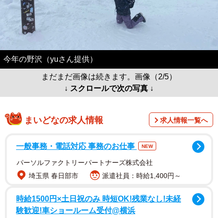
今年の野沢（yuさん提供）
まだまだ画像は続きます。画像（2/5）
↓ スクロールで次の写真 ↓
まいどなの求人情報
求人情報一覧へ
一般事務・電話対応 事務のお仕事
NEW
パーソルファクトリーパートナーズ株式会社
埼玉県 春日部市
派遣社員：時給1,400円～
時給1500円×土日祝のみ 時短OK!残業なし!未経
験歓迎!車ショールーム受付@横浜