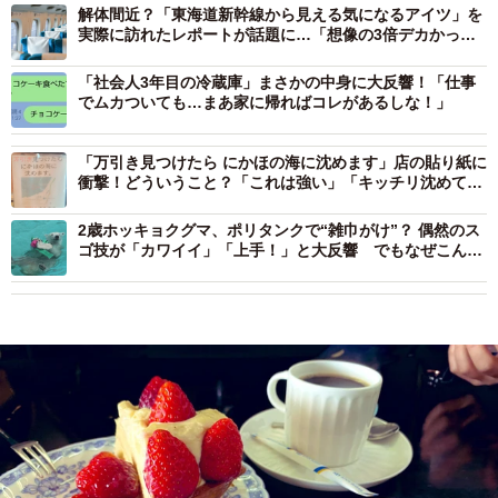
解体間近？「東海道新幹線から見える気になるアイツ」を
実際に訪れたレポートが話題に…「想像の3倍デカかっ
た」
「社会人3年目の冷蔵庫」まさかの中身に大反響！「仕事
でムカついても…まあ家に帰ればコレがあるしな！」
「万引き見つけたら にかほの海に沈めます」店の貼り紙に
衝撃！どういうこと？「これは強い」「キッチリ沈めてく
ださい」
2歳ホッキョクグマ、ポリタンクで“雑巾がけ”？ 偶然のス
ゴ技が「カワイイ」「上手！」と大反響 でもなぜこんな
動きを？