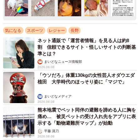
気になる
スポーツ
レジャー
長野
ネット通販で「運営者情報」を見る人は約8
割 信頼できるサイト・怪しいサイトの判断基
準とは？
まいどなニュース情報部
2026.08.08
「ウソだろ」体重130kgの女性芸人オダウエダ
植田 大学時代のほっそり姿に「マジで」
まいどなメディア
2026.08.08
熊本地震でペット同伴の避難を諦める人に胸を
痛め… 被災ペットの受け入れ先をアプリに表
示する「動物避難所マップ」が始動
平藤 清刀
2026.08.08