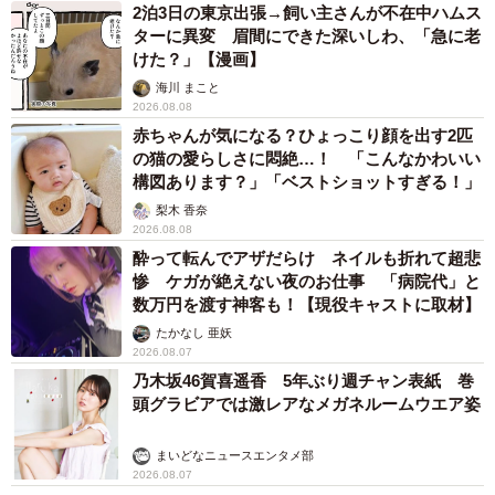
2泊3日の東京出張→飼い主さんが不在中ハムス
ターに異変 眉間にできた深いしわ、「急に老
けた？」【漫画】
海川 まこと
2026.08.08
赤ちゃんが気になる？ひょっこり顔を出す2匹
の猫の愛らしさに悶絶…！ 「こんなかわいい
構図あります？」「ベストショットすぎる！」
梨木 香奈
2026.08.08
酔って転んでアザだらけ ネイルも折れて超悲
惨 ケガが絶えない夜のお仕事 「病院代」と
数万円を渡す神客も！【現役キャストに取材】
たかなし 亜妖
2026.08.07
乃木坂46賀喜遥香 5年ぶり週チャン表紙 巻
頭グラビアでは激レアなメガネルームウエア姿
まいどなニュースエンタメ部
2026.08.07