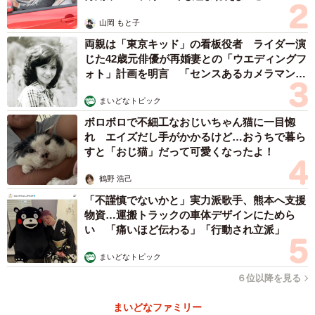
山岡 もと子
両親は「東京キッド」の看板役者 ライダー演
じた42歳元俳優が再婚妻との「ウエディングフ
ォト」計画を明言 「センスあるカメラマン求
む」
まいどなトピック
ボロボロで不細工なおじいちゃん猫に一目惚
れ エイズだし手がかかるけど…おうちで暮ら
すと「おじ猫」だって可愛くなったよ！
鶴野 浩己
「不謹慎でないかと」実力派歌手、熊本へ支援
物資…運搬トラックの車体デザインにためら
い 「痛いほど伝わる」「行動され立派」
まいどなトピック
６位以降を見る
まいどなファミリー