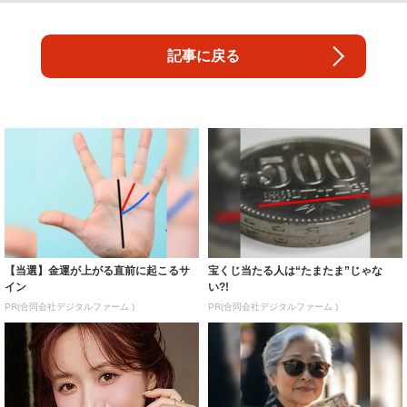
記事に戻る
【当選】金運が上がる直前に起こるサ
宝くじ当たる人は“たまたま”じゃな
イン
い?!
PR(合同会社デジタルファーム )
PR(合同会社デジタルファーム )