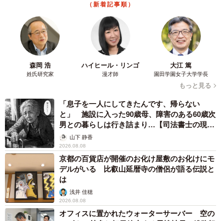
（新着記事順）
森岡 浩
ハイヒール・リンゴ
大江 篤
姓氏研究家
漫才師
園田学園女子大学学長
もっと見る
「息子を一人にしてきたんです、帰らない
と」 施設に入った90歳母、障害のある60歳次
男との暮らしは行き詰まり…【司法書士の現場
から】
山下 静香
2026.08.08
京都の百貨店が開催のお化け屋敷のお化けにモ
デルがいる 比叡山延暦寺の僧侶が語る伝説と
は
浅井 佳穂
2026.08.08
オフィスに置かれたウォーターサーバー 空の