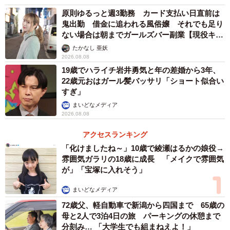
原則ゆるっと週3勤務 カード支払い日直前は
鬼出勤 借金に追われる風俗嬢 それでも足り
ない場合は朝までガールズバー副業【現役キャ
ストに取材】
たかなし 亜妖
2026.08.08
19歳でハライチ岩井勇気と年の差婚から3年、
22歳元おはガール髪バッサリ「ショート似合い
すぎ」
まいどなメディア
2026.08.08
アクセスランキング
「化けましたね～」10歳で綾瀬はるかの娘役→
雰囲気ガラリの18歳に成長 「メイクで雰囲気
が」「宝塚に入れそう」
まいどなメディア
72歳父、軽自動車で新潟から四国まで 65歳の
母と2人で3泊4日の旅 パーキングの休憩まで
分刻み… 「大学生でも組まねえよ！」