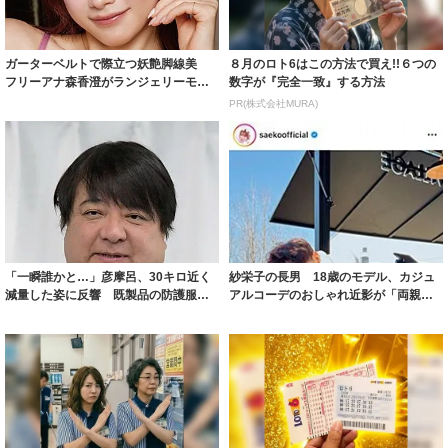
ガーターベルトで際立つ妖艶脚線美
８月のロト6はこの方法で買え!!６つの
フリーアナ森香澄がランジェリーモデ
数字が『完全一致』する方法
ルに ｢PE...
PR(株式会社MURA)
「一瞬誰かと…」彦摩呂、30キロ近く
紗栄子の長男 18歳のモデル、カジュ
減量した姿に反響 既製品の防護服が
アルコーデのおしゃれ近影が「両親の
着られると...
いいとこ取...