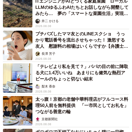
ITエンジニアがAIとつくる家庭菜園 ローカル
LLMのゆるふわAIたちとお話しながら開墾して
みたら… 夢の「スマートな菜園生活」実現な
るか
井二 かける
2026.08.08
プチバズしたママ友とのLINEスクショ うっ
かり電話番号を流出させちゃった！ 激怒する
友人 慰謝料の相場はいくらですか【弁護士が
解説】
長澤 芳子
2026.08.08
「テレビより私を見て？」パパの目の前に陣取
る犬に1.4万いいね あまりにも健気な熱烈ア
ピールのちょっと切ない結末
梨木 香奈
2026.08.08
太っ腹！京都の老舗中華料理店がフルコース料
理50人前を無料提供 「一市民としてお礼を」
つながる善意の輪
京都新聞社
2026.08.08
ボロボロで不細工なおじいちゃん猫に一目惚