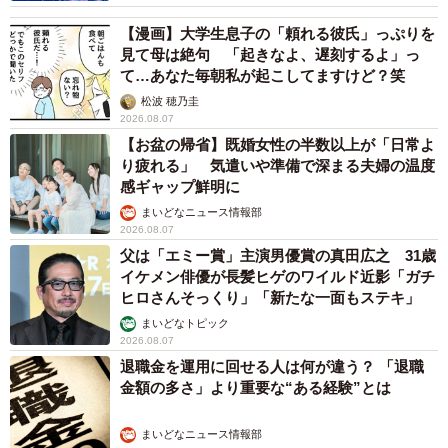
【漫画】大学生息子の「頼れる彼氏」っぷりを
見て母は絶句 「起きなよ、遅刻するよ」っ
て…あなた毎朝私が起こしてますけど？笑
松波 穂乃圭
2026.08.07
【お盆の帰省】既婚女性の半数以上が「日常よ
り疲れる」 気遣いや準備で深まる夫婦の温度
感ギャップ鮮明に
まいどなニュース情報部
2026.08.07
父は「エミー賞」主演男優賞の真田広之 31歳
イケメン俳優が長髪ヒゲのワイルド近影「ガチ
ヒロさんそっくり」「新たな一面もステキ」
まいどなトピック
2026.08.07
退職金を運用に回せる人は何が違う？ 「退職
金額の多さ」より重要な“ある経験”とは
まいどなニュース情報部