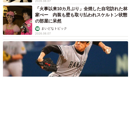
2026.08.07
「火事以来10カ月ぶり」全焼した自宅訪れた林
家ぺー 内装も壁も取り払われスケルトン状態
の部屋に呆然
まいどなトピック
2026.08.07
「こんなかわいい子おるん！？」大阪出身のUHB26歳アナが話
題…父は元プロ野球選手 「アイドルさんよりかわいい」「め
ちゃ爽やか」
まいどなメディア