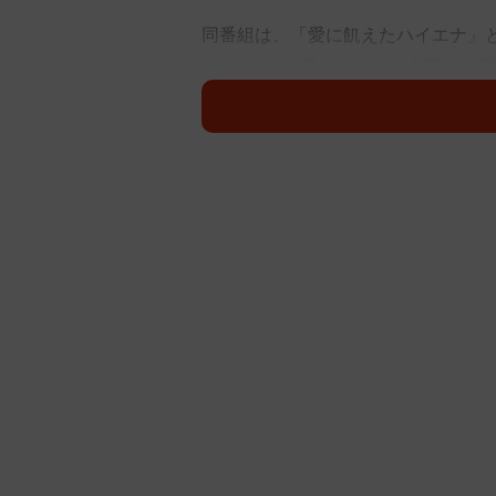
同番組は、「愛に飢えたハイエナ」
光の4人が、愛をテーマに人間の欲
つく、遠慮を知らないドキュメント
ラブで実際に働いたら稼げるのか？
に完全密着する看板企画「山本裕典
なる。～波乱の歌舞伎町新店舗編～
2月11日の放送では、「山本裕典、
送。
常にホスト志望の若者が殺到し、毎
ホストクラブ「LiTA」。今回山本
2人1組で接客につき、先輩ホストと
戦力外候補のうちの1人で、山本さ
人ホスト・涼海司さんと接客につい