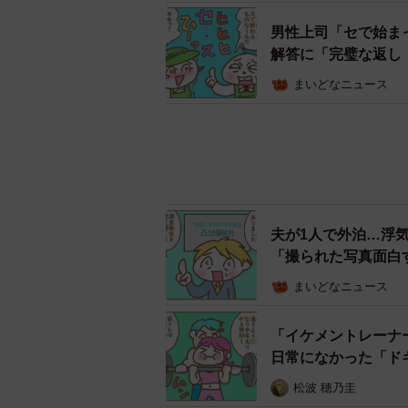
男性上司「セで始ま
解答に「完璧な返し
まいどなニュース
夫が1人で外泊…浮
「撮られた写真面白
まいどなニュース
「イケメントレーナ
日常になかった「ド
松波 穂乃圭