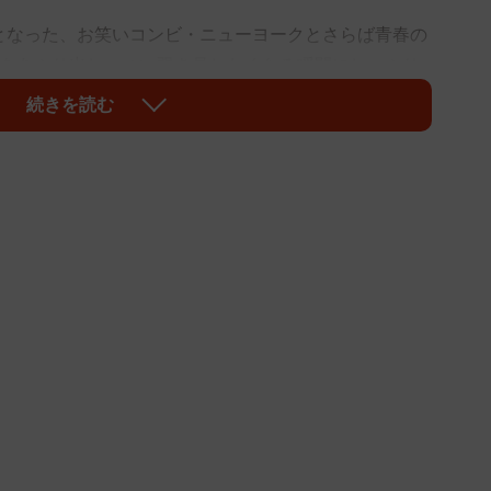
となった、お笑いコンビ・ニューヨークとさらば青春の
望をあぶり出し、つい覗き見したくなる瞬間にしゃぶり
・バラエティー。山本さんはイケメン芸能人がホストク
続きを読む
を検証するため、ホストクラブに体験入店し、その様子
、ホストになる。」の新シリーズ「山本裕典、ホストに
」に出演しています。
ホストになる。～波乱の歌舞伎町新店舗編～」第3弾を放
月売上下位のホストに戦力外通告が下される歌舞伎町の
さんはクビ寸前の戦力外候補たちの売上に貢献するべく、
して彼らのサポート役を担いました。
んの永遠のライバル・爆撃竜馬さんに憧れる未経験の新
た山本さんは、憧れの竜馬さんのスタイルを真似るオラ