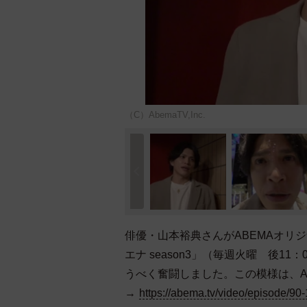
（C）AbemaTV,Inc.
俳優・山本裕典さんがABEMAオリ
エナ season3」（毎週火曜 後
うべく奮闘しました。この模様は、A
→
https://abema.tv/video/episode/9