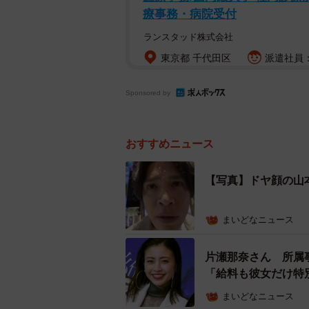
とアドバイスしました。
療事務・病院受付
ランスタッド株式会社
そんな中、山本さんの宿敵・JINさ
東京都 千代田区
派遣社員：
さんは、全力で初回接客をやりきり見
山本は「俺はプロだぞ？」「さらば
Sponsored by
し、MC陣を爆笑させました。
おすすめニュース
【写真】ドヤ顔の山
まいどなニュース
片瀬那奈さん 所属
「給料も彼女だけ特
まいどなニュース