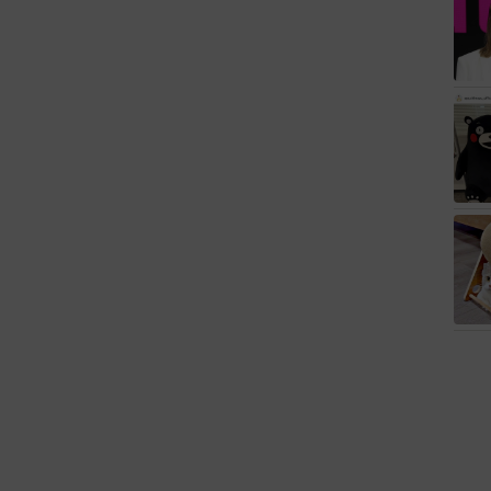
出会った運命的カップル 口では言えない「ジョージア
やめぇや！」藤井が猛ツッコミ連発【新婚さん】
2026.08.07