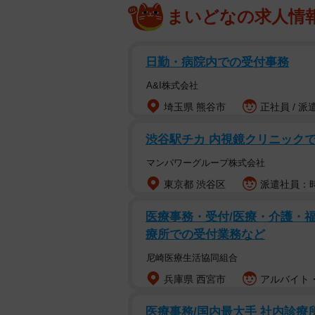
まいどなの求人情
オラな涼海さんの接客に若干戸惑い
子を見ていた山本さんの師匠である“
んのおかげ。裕典くんいなかったらつ
日勤・病院内での受付事務
か“ポンポンポン”しか言ってない。
A&I株式会社
舞伎町は高貴じゃないといけない」
埼玉県 熊谷市
正社員 / 派
また、この日ラストの初回接客で、“
渋谷駅チカ 内視鏡クリニック
かす」と語るホスト歴1年の戦力外
マンパワーグループ株式会社
に少しでも長く接客させるために自
東京都 渋谷区
派遣社員：時
指名へ繋げるためのパスを出したり
医療事務・受付/医療・介護・福
しかし、肝心のカイトさんは盛り上
療所での受付業務など
まずい空気に。結果、山本さんのみ
尼崎医療生活協同組合
は「男前に育ってきたから違うと思
兵庫県 西宮市
アルバイト・
けるなよ、カッコよくねぇから」と
の新人時代と重ね、「プライド捨て
医療事務/国内最大手 社内診療