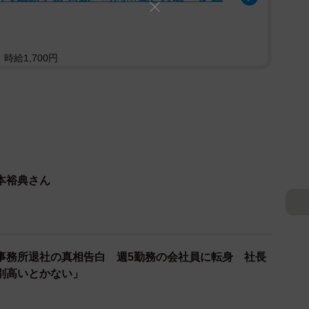
んの指名姫が連れてきた初回客につくことになった山本
時給1,700円
事指名をゲット。JINさんの前で初めて意地を見せた
、ニューヨーク、プロだ俺は」とカメラ越しにドヤ顔を
本裕典さん
事務所退社の真相告白 週5勤務の会社員に転身 社長
別高いとかない」