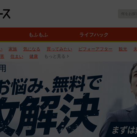
もふもふ
ライフハック
い
家族
気になる
買ってみたい
ビフォーアフター
観光
害
住まい
健康
もっと見る