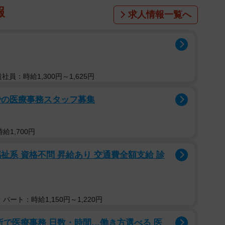
報
ながらもなんとかその場を盛り上げ、アシスト。その様
求人情報一覧へ
軍神”こと心湊一希さんは、涼海さんに対して「裕典く
まんない」「（涼海は）喋ってねえもん“ウェイ”と
そっちに逃げんな」と苦言を呈すると、山本さんも「歌
と指摘しました。
遣社員：時給1,300円～1,625円
軍神”が「一番ポンコツ」「女の子の予定もすぐすっぽ
での医療事務スタッフ募集
候補・カイトさんと卓についた山本さんは、カイトさん
ら氷の補充に行ったり、「4人で閉店まで飲もうぜ」と
給1,700円
と、奔走します。
祉系 資格不問 昇給あり 交通費全額支給 診
げようとする姿勢を見せるも、姫との会話が続かず、気
が指名をとる結果に。そんなカイトさんの接客に、山本
う。ホストってそんなんじゃない」「最後までカッコつ
パート：時給1,150円～1,220円
説教。自分をさらけ出すことで売上を伸ばしてきた自身
ろよ」「ちゃんと全力で自分をさらけ出していこう！」
所で医療事務 日数・時間…働き方選べる 医