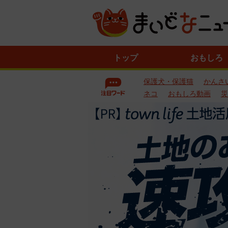
ニ
トップ
おもしろ
ュ
ー
保護犬・保護猫
かんさ
ス
一
ネコ
おもしろ動画
災
覧