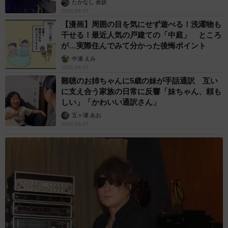
たかなし 亜妖
2026.08.07
【漫画】周囲の目を気にせず遊べる！洗濯物も
干せる！最近人気の戸建ての「中庭」 ところ
が…実際住んでみて分かった後悔ポイント
中瀬 えみ
2026.08.07
難聴のお姉ちゃんに5歳の妹が手話通訳 互い
に支え合う家族の日常に反響「妹ちゃん、頼も
しい」「かわいい通訳さん」
五ヶ瀬 あお
2026.08.07