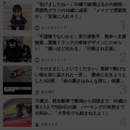
「化けましたね～」10歳で綾瀬はるかの娘役→
雰囲気ガラリの18歳に成長 「メイクで雰囲気
が」「宝塚に入れそう」
まいどなメディア
「不謹慎でないかと」実力派歌手、熊本へ支援
物資…運搬トラックの車体デザインにためら
い 「痛いほど伝わる」「行動され立派」
まいどなトピック
「そのままにしといてください」道路で動けな
い猫を前に返された一言… 懸命に生きようと
した4日間 「命の重さはみんな同じ」保護団
体代表の訴え
渡辺 晴子
72歳父、軽自動車で新潟から四国まで 65歳の
母と2人で3泊4日の旅 パーキングの休憩まで
分刻み… 「大学生でも組まねえよ！」
山岡 もと子