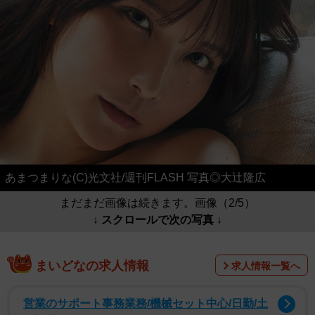
あまつまりな(C)光文社/週刊FLASH 写真◎大辻隆広
まだまだ画像は続きます。画像（2/5）
↓ スクロールで次の写真 ↓
まいどなの求人情報
求人情報一覧へ
営業のサポート事務業務/機械セット中心/日勤/土