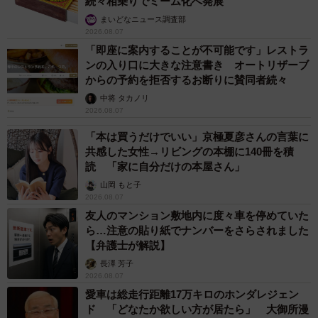
続々相乗りでミーム化へ発展
まいどなニュース調査部
2026.08.07
「即座に案内することが不可能です」レストラ
ンの入り口に大きな注意書き オートリザーブ
からの予約を拒否するお断りに賛同者続々
中将 タカノリ
2026.08.07
「本は買うだけでいい」京極夏彦さんの言葉に
共感した女性→リビングの本棚に140冊を積
読 「家に自分だけの本屋さん」
山岡 もと子
2026.08.07
友人のマンション敷地内に度々車を停めていた
ら…注意の貼り紙でナンバーをさらされました
【弁護士が解説】
長澤 芳子
2026.08.07
愛車は総走行距離17万キロのホンダレジェン
ド 「どなたか欲しい方が居たら」 大御所漫