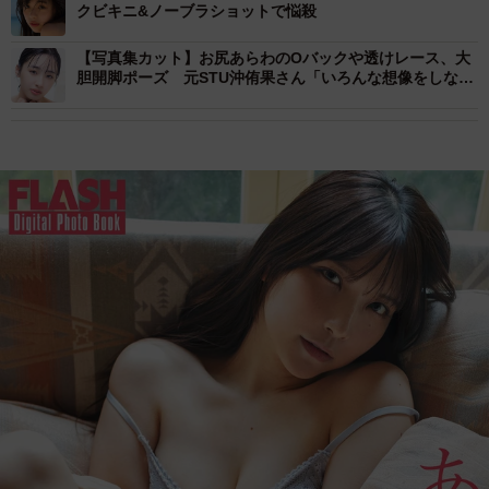
クビキニ&ノーブラショットで悩殺
【写真集カット】お尻あらわのOバックや透けレース、大
胆開脚ポーズ 元STU沖侑果さん「いろんな想像をしなが
ら見て」