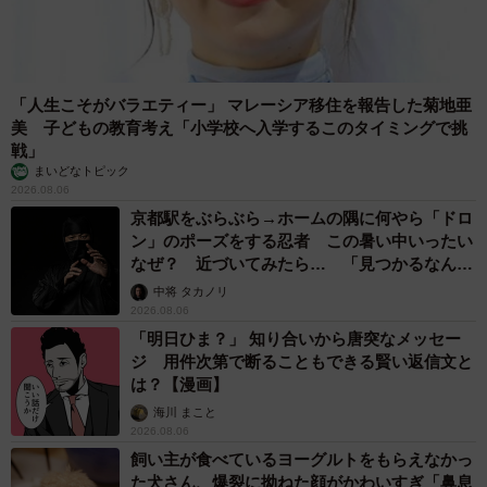
「人生こそがバラエティー」 マレーシア移住を報告した菊地亜
美 子どもの教育考え「小学校へ入学するこのタイミングで挑
戦」
まいどなトピック
2026.08.06
京都駅をぶらぶら→ホームの隅に何やら「ドロ
ン」のポーズをする忍者 この暑い中いったい
なぜ？ 近づいてみたら… 「見つかるなんて
未熟」
中将 タカノリ
2026.08.06
「明日ひま？」 知り合いから唐突なメッセー
ジ 用件次第で断ることもできる賢い返信文と
は？【漫画】
海川 まこと
2026.08.06
飼い主が食べているヨーグルトをもらえなかっ
た犬さん、爆裂に拗ねた顔がかわいすぎ「鼻息