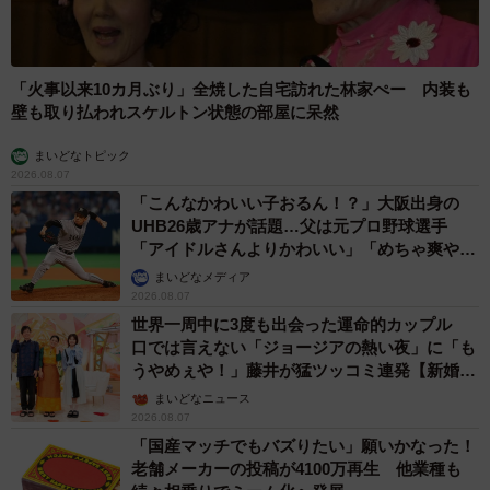
「火事以来10カ月ぶり」全焼した自宅訪れた林家ぺー 内装も
壁も取り払われスケルトン状態の部屋に呆然
まいどなトピック
2026.08.07
「こんなかわいい子おるん！？」大阪出身の
UHB26歳アナが話題…父は元プロ野球選手
「アイドルさんよりかわいい」「めちゃ爽や
か」
まいどなメディア
2026.08.07
世界一周中に3度も出会った運命的カップル
口では言えない「ジョージアの熱い夜」に「も
うやめぇや！」藤井が猛ツッコミ連発【新婚さ
ん】
まいどなニュース
2026.08.07
「国産マッチでもバズりたい」願いかなった！
老舗メーカーの投稿が4100万再生 他業種も