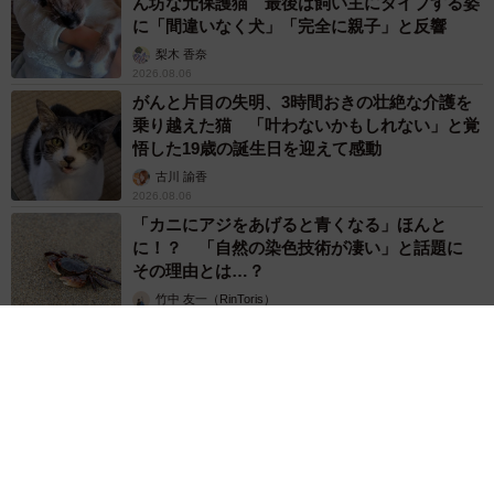
ん坊な元保護猫 最後は飼い主にダイブする姿
に「間違いなく犬」「完全に親子」と反響
梨木 香奈
2026.08.06
がんと片目の失明、3時間おきの壮絶な介護を
乗り越えた猫 「叶わないかもしれない」と覚
悟した19歳の誕生日を迎えて感動
古川 諭香
2026.08.06
「カニにアジをあげると青くなる」ほんと
に！？ 「自然の染色技術が凄い」と話題に
その理由とは…？
竹中 友一（RinToris）
2026.08.06