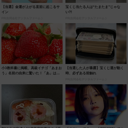
【当選】金運が上がる直前に起こるサ
宝くじ当たる人は“たまたま”じゃな
イン
い?!
PR(合同会社デジタルファーム )
PR(合同会社デジタルファーム )
小3教科書に掲載、高級イチゴ「あまお
【当選した人が暴露】宝くじ運が動く
う」名前の由来に驚いた！「あ」は赤
時、必ずある前触れ
い「ま」は...
PR(合同会社デジタルファーム )