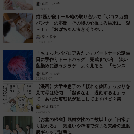
山岡 もと子
2026.08.07
猫2匹が段ボール箱の取り合いで「ポコスカ猫
パンチ」の応酬 その後の心温まる結末に「愛
～！」「おばちゃん泣きそうや…」
梨木 香奈
2026.08.07
「ちょっとババロアみたい」パートナーの誕生
日に手作りトートバッグ 完成まで1年 淡い
藍染めに漂うクラゲ よく見ると…「センスす
ごい」
山岡 もと子
2026.08.07
【漫画】大学生息子の「頼れる彼氏」っぷりを
見て母は絶句 「起きなよ、遅刻するよ」っ
て…あなた毎朝私が起こしてますけど？笑
松波 穂乃圭
2026.08.07
【お盆の帰省】既婚女性の半数以上が「日常よ
り疲れる」 気遣いや準備で深まる夫婦の温度
感ギャップ鮮明に