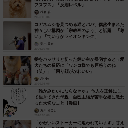
フスフス」「反則レベル」
椎名 碧
2026.08.06
コガネムシを見つめる猫とパパ、偶然生まれた
神々しい構図が「宗教画のよう」と話題 「尊
い」「ていうかライオンキング」
梨木 香奈
2026.08.06
髪をバッサリと切った飼い主が帰宅すると→愛
犬たちの反応に「ワンコ様でも戸惑うのね
（笑）」「困り顔がかわいい」
ANNA
2026.08.06
「誰かみたいにならなきゃ」 他人を正解にし
て生きてきた母親 自己主張が苦手な娘に教わ
った大切なこと【漫画】
海川 まこと
2026.08.06
「かわいいストーカーに追われています」甘え