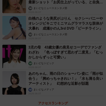
最新ショット「お尻仕上がっている、と自負し
ています」「いくつになっても理想の身体でい
まいどなニュースエンタメ部
たい」
2026.08.07
白桃のような美尻がぷりん セクシーバニーや
オレンジビキニでミニマムグラマラスな肢体が
大暴れ 成瀬かのん3rd DVD「ピーチライン」
まいどなニュースエンタメ部
2026.08.07
3児の母 43歳女優の肩見せコーデでファンざ
わざわ 「色っぽすぎて思わず二度見」「むっ
かしからずっと可愛い」
まいどなトピック
2026.08.07
あのちゃん、雨の日のショーパン姿に「雨が似
合う」「脚めっちゃきれい！」「水も滴る良い
アーティスト」 幻想的な近影が話題
まいどなメディア
2026.08.07
アクセスランキング