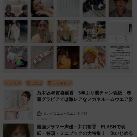
エンタメ
気になる
買ってみたい
乃木坂46賀喜遥香 5年ぶり週チャン表紙 巻
頭グラビアでは激レアなメガネルームウエア姿
まいどなニュースエンタメ部
2026.08.07
最強グラマー声優・井口裕香 FLASHで表
紙・巻頭・ミニブックの大特集！ 体いじめる