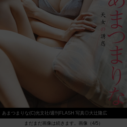
あまつまりな(C)光文社/週刊FLASH 写真◎大辻隆広
まだまだ画像は続きます。画像（4/5）