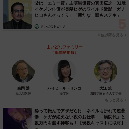
父は「エミー賞」主演男優賞の真田広之 31歳
イケメン俳優が長髪ヒゲのワイルド近影「ガチ
ヒロさんそっくり」「新たな一面もステキ」
まいどなトピック
６位以降を見る
まいどなファミリー
（新着記事順）
森岡 浩
ハイヒール・リンゴ
大江 篤
姓氏研究家
漫才師
園田学園女子大学学長
もっと見る
酔って転んでアザだらけ ネイルも折れて超悲
惨 ケガが絶えない夜のお仕事 「病院代」と
数万円を渡す神客も！【現役キャストに取材】