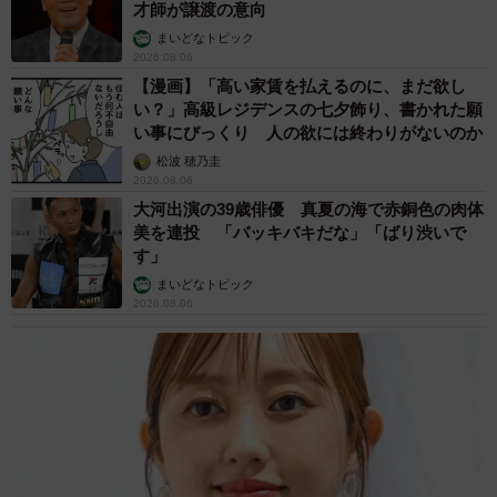
才師が譲渡の意向
まいどなトピック
2026.08.06
【漫画】「高い家賃を払えるのに、まだ欲し
い？」高級レジデンスの七夕飾り、書かれた願
い事にびっくり 人の欲には終わりがないのか
松波 穂乃圭
2026.08.06
大河出演の39歳俳優 真夏の海で赤銅色の肉体
美を連投 「バッキバキだな」「ばり渋いで
す」
まいどなトピック
2026.08.06