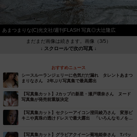
あまつまりな(C)光文社/週刊FLASH 写真◎大辻隆広
まだまだ画像は続きます。画像（3/5）
↓ スクロールで次の写真 ↓
おすすめニュース
シースルーランジェリーに色気だだ漏れ タレントあまつ
まりなさん 2年ぶり写真集で最高露出
【写真集カット】Jカップの新星・瀬戸環奈さん ヌード
写真集が発売前重版決定
【写真集カット】セクシーアイコン澄田綾乃さん 変形ビ
キニや真珠の透けドレスで最大露出 「いろんなモノを使
って隠すのをやってみたいなと」
【写真集カット】グラビアクイーン菊地姫奈さん Tバッ