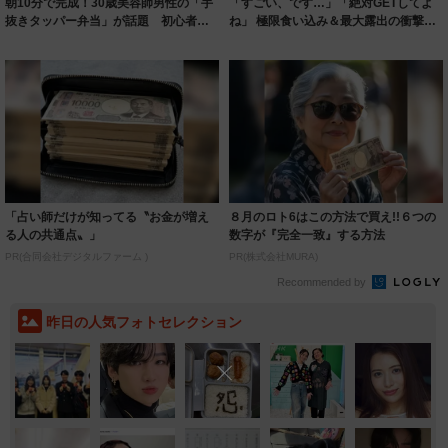
朝10分で完成！30歳美容師男性の「手
「すごい、です…」「絶対GETしてよ
抜きタッパー弁当」が話題 初心者に
ね」 極限食い込み＆最大露出の衝撃カ
勇気与え...
ット 2...
「占い師だけが知ってる〝お金が増え
８月のロト6はこの方法で買え!!６つの
る人の共通点〟」
数字が『完全一致』する方法
PR(合同会社デジタルファーム )
PR(株式会社MURA)
Recommended by
昨日の人気フォトセレクション