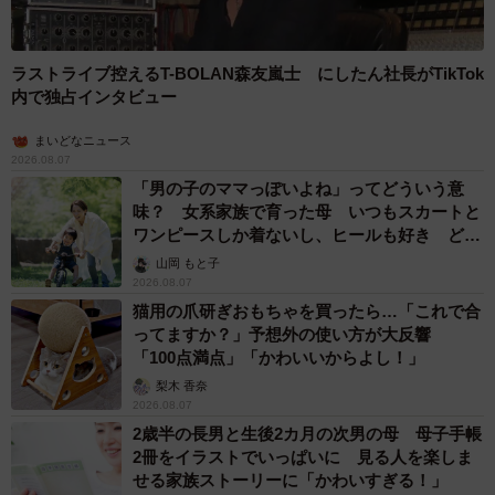
ラストライブ控えるT-BOLAN森友嵐士 にしたん社長がTikTok
内で独占インタビュー
まいどなニュース
2026.08.07
「男の子のママっぽいよね」ってどういう意
味？ 女系家族で育った母 いつもスカートと
ワンピースしか着ないし、ヒールも好き どの
へんが…
山岡 もと子
2026.08.07
猫用の爪研ぎおもちゃを買ったら…「これで合
ってますか？」予想外の使い方が大反響
「100点満点」「かわいいからよし！」
梨木 香奈
2026.08.07
2歳半の長男と生後2カ月の次男の母 母子手帳
2冊をイラストでいっぱいに 見る人を楽しま
せる家族ストーリーに「かわいすぎる！」