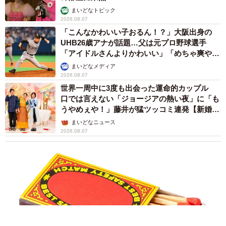
まいどなトピック
2026.08.07
「こんなかわいい子おるん！？」大阪出身の
UHB26歳アナが話題…父は元プロ野球選手
「アイドルさんよりかわいい」「めちゃ爽や
か」
まいどなメディア
2026.08.07
世界一周中に3度も出会った運命的カップル
口では言えない「ジョージアの熱い夜」に「も
うやめぇや！」藤井が猛ツッコミ連発【新婚さ
ん】
まいどなニュース
2026.08.07