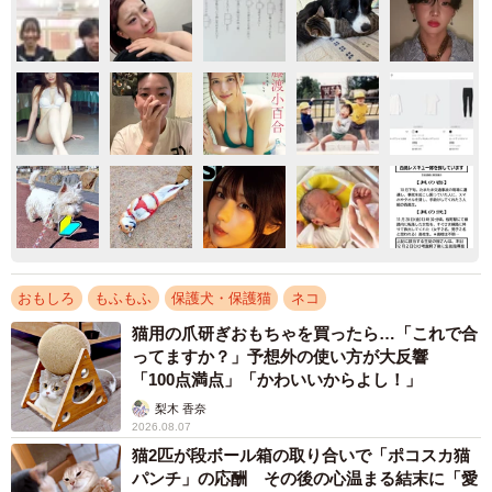
おもしろ
もふもふ
保護犬・保護猫
ネコ
猫用の爪研ぎおもちゃを買ったら…「これで合
ってますか？」予想外の使い方が大反響
「100点満点」「かわいいからよし！」
梨木 香奈
2026.08.07
猫2匹が段ボール箱の取り合いで「ポコスカ猫
パンチ」の応酬 その後の心温まる結末に「愛