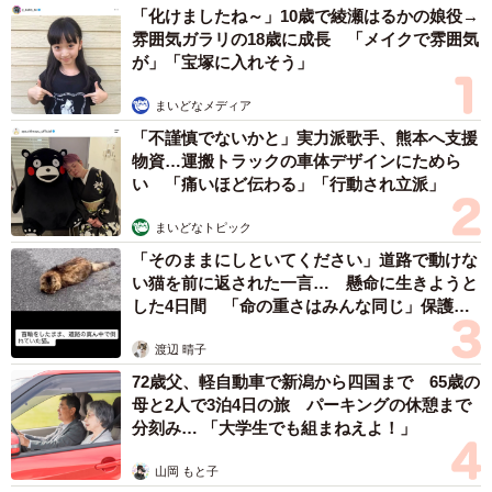
「化けましたね～」10歳で綾瀬はるかの娘役→
雰囲気ガラリの18歳に成長 「メイクで雰囲気
が」「宝塚に入れそう」
まいどなメディア
「不謹慎でないかと」実力派歌手、熊本へ支援
物資…運搬トラックの車体デザインにためら
い 「痛いほど伝わる」「行動され立派」
まいどなトピック
「そのままにしといてください」道路で動けな
い猫を前に返された一言… 懸命に生きようと
した4日間 「命の重さはみんな同じ」保護団
体代表の訴え
渡辺 晴子
72歳父、軽自動車で新潟から四国まで 65歳の
母と2人で3泊4日の旅 パーキングの休憩まで
分刻み… 「大学生でも組まねえよ！」
山岡 もと子