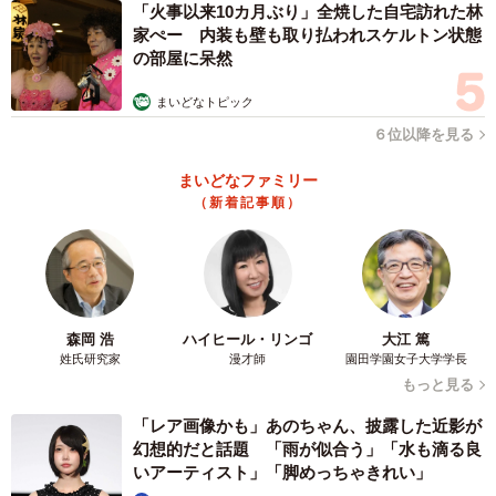
「火事以来10カ月ぶり」全焼した自宅訪れた林
家ぺー 内装も壁も取り払われスケルトン状態
の部屋に呆然
まいどなトピック
６位以降を見る
まいどなファミリー
（新着記事順）
森岡 浩
ハイヒール・リンゴ
大江 篤
姓氏研究家
漫才師
園田学園女子大学学長
もっと見る
「レア画像かも」あのちゃん、披露した近影が
幻想的だと話題 「雨が似合う」「水も滴る良
いアーティスト」「脚めっちゃきれい」