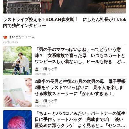
ラストライブ控えるT-BOLAN森友嵐士 にしたん社長がTikTok
内で独占インタビュー
まいどなニュース
2026.08.07
「男の子のママっぽいよね」ってどういう意
味？ 女系家族で育った母 いつもスカートと
ワンピースしか着ないし、ヒールも好き どの
へんが…
山岡 もと子
2026.08.07
2歳半の長男と生後2カ月の次男の母 母子手帳
2冊をイラストでいっぱいに 見る人を楽しま
せる家族ストーリーに「かわいすぎる！」
山岡 もと子
2026.08.07
「ちょっとババロアみたい」パートナーの誕生
日に手作りトートバッグ 完成まで1年 淡い
藍染めに漂うクラゲ よく見ると…「センスす