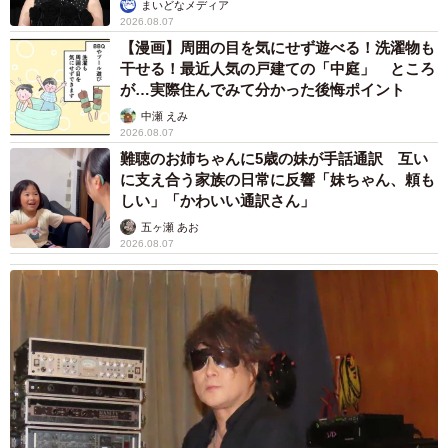
まいどなメディア
2026.08.07
【漫画】周囲の目を気にせず遊べる！洗濯物も
干せる！最近人気の戸建ての「中庭」 ところ
が…実際住んでみて分かった後悔ポイント
中瀬 えみ
2026.08.07
難聴のお姉ちゃんに5歳の妹が手話通訳 互い
に支え合う家族の日常に反響「妹ちゃん、頼も
しい」「かわいい通訳さん」
五ヶ瀬 あお
2026.08.07