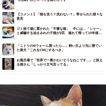
【コメント】「猫を洗う？洗わない？」寄せられた様々な
意見
ゴミ捨て場に置かれた「不審な箱」 中には…「シャー」
と威嚇する油まみれの子猫が2匹 連れて帰って10年後、
家族を癒やす「甘えん坊」に
「ニトリのNウォーム買ったら…」飼い主より先に寝てい
た柴犬「これをCMにするべき」
お風呂場で「世界で一番かわいそうなねこです…」と訴え
る猫さん「しっかり文句言ってる」