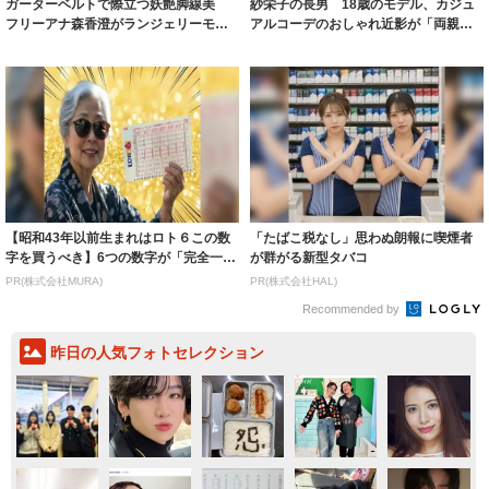
ガーターベルトで際立つ妖艶脚線美
紗栄子の長男 18歳のモデル、カジュ
フリーアナ森香澄がランジェリーモデ
アルコーデのおしゃれ近影が「両親の
ルに ｢PE...
いいとこ取...
【昭和43年以前生まれはロト６この数
「たばこ税なし」思わぬ朗報に喫煙者
字を買うべき】6つの数字が「完全一
が群がる新型タバコ
致」する方...
PR(株式会社MURA)
PR(株式会社HAL)
Recommended by
昨日の人気フォトセレクション