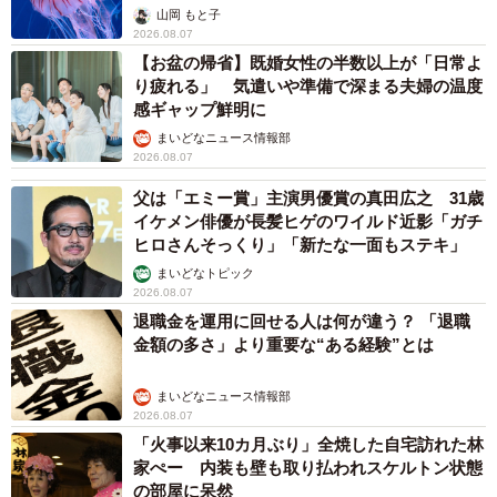
ごい」
山岡 もと子
2026.08.07
【お盆の帰省】既婚女性の半数以上が「日常よ
り疲れる」 気遣いや準備で深まる夫婦の温度
感ギャップ鮮明に
まいどなニュース情報部
2026.08.07
父は「エミー賞」主演男優賞の真田広之 31歳
イケメン俳優が長髪ヒゲのワイルド近影「ガチ
ヒロさんそっくり」「新たな一面もステキ」
まいどなトピック
2026.08.07
退職金を運用に回せる人は何が違う？ 「退職
金額の多さ」より重要な“ある経験”とは
まいどなニュース情報部
2026.08.07
「火事以来10カ月ぶり」全焼した自宅訪れた林
家ぺー 内装も壁も取り払われスケルトン状態
の部屋に呆然