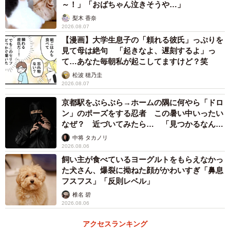
～！」「おばちゃん泣きそうや…」
梨木 香奈
2026.08.07
【漫画】大学生息子の「頼れる彼氏」っぷりを
見て母は絶句 「起きなよ、遅刻するよ」っ
て…あなた毎朝私が起こしてますけど？笑
松波 穂乃圭
2026.08.07
京都駅をぶらぶら→ホームの隅に何やら「ドロ
ン」のポーズをする忍者 この暑い中いったい
なぜ？ 近づいてみたら… 「見つかるなんて
未熟」
中将 タカノリ
2026.08.06
飼い主が食べているヨーグルトをもらえなかっ
た犬さん、爆裂に拗ねた顔がかわいすぎ「鼻息
フスフス」「反則レベル」
椎名 碧
2026.08.06
アクセスランキング