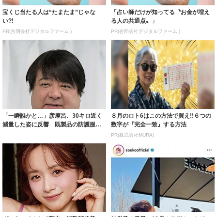
宝くじ当たる人は“たまたま”じゃな
「占い師だけが知ってる〝お金が増え
い?!
る人の共通点〟」
PR(合同会社デジタルファーム )
PR(合同会社デジタルファーム )
「一瞬誰かと…」彦摩呂、30キロ近く
８月のロト6はこの方法で買え!!６つの
減量した姿に反響 既製品の防護服が
数字が『完全一致』する方法
着られると...
PR(株式会社MURA)