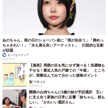
あのちゃん、雨の日のショーパン姿に「雨が似合う」「脚めっ
ちゃきれい！」「水も滴る良いアーティスト」 幻想的な近影
が話題
まいどなメディア
2026.08.07
【漫画】周囲の目を気にせず遊べる！洗濯物も
干せる！最近人気の戸建ての「中庭」 ところ
が…実際住んでみて分かった後悔ポイント
中瀬 えみ
2026.08.07
難聴のお姉ちゃんに5歳の妹が手話通訳 互い
に支え合う家族の日常に反響「妹ちゃん、頼も
しい」「かわいい通訳さん」