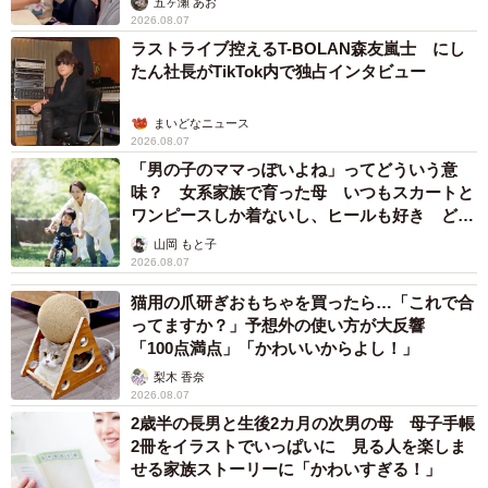
五ヶ瀬 あお
2026.08.07
ラストライブ控えるT-BOLAN森友嵐士 にし
たん社長がTikTok内で独占インタビュー
まいどなニュース
2026.08.07
「男の子のママっぽいよね」ってどういう意
味？ 女系家族で育った母 いつもスカートと
ワンピースしか着ないし、ヒールも好き どの
へんが…
山岡 もと子
2026.08.07
猫用の爪研ぎおもちゃを買ったら…「これで合
ってますか？」予想外の使い方が大反響
「100点満点」「かわいいからよし！」
梨木 香奈
2026.08.07
2歳半の長男と生後2カ月の次男の母 母子手帳
2冊をイラストでいっぱいに 見る人を楽しま
せる家族ストーリーに「かわいすぎる！」