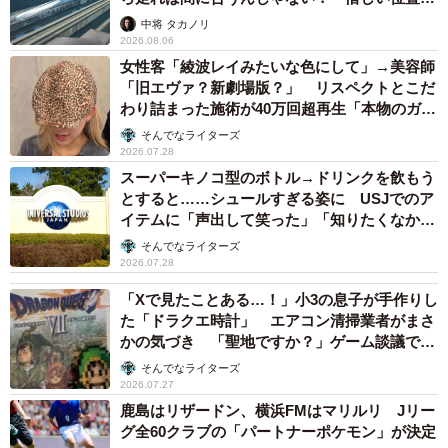
係が反響
中将 タカノリ
2026.08.06
石田さんの苦悩と奮闘ぶりは、公式ムック本である『ロマ
女性客「綾波レイみたいな色にして」→美容師
ンアルバム もののけ姫』に綴られていました。本書に収
「旧エヴァ？新劇場版？」 リスペクトとこだ
録されている『もののけ姫』の音響監督・若林和弘さんへ
わり詰まった施術が40万回超再生「本物のガチ
勢」
のインタビューでは、「石田さんは、サンを演じることに
そんでなライターズ
2026.07.28
ものすごく苦労して、実際、時間もかかりました」と語ら
スーパーキノコ型のボトル→ドリンクを飲もう
れています。
とすると……シュールすぎる姿に USJでのア
イテムに「声出して笑った」「知りたくなかっ
そして若林さんは、石田さんについて「彼女の中にサンと
た真実」
そんでなライターズ
2026.07.28
いう少女が育ってきて」とし、最終的には宮崎駿監督が
「石田ゆり子さんのサンをすっかり受け入れたんです」と
「Xで見たことある…！」小3の息子が手作りし
た「ドラクエ時計」 エアコン清掃業者がまさ
明かしています。さらに、サンの抱えるコンプレックスや
かの気づき 「聖地ですか？」ゲーム談議で大
人間社会に不慣れな部分などの不器用な側面が、石田さん
盛り上がり
そんでなライターズ
のセリフの抑揚などに表れている、とも語っていました。
2026.07.27
鹿島はリザードン、横浜FMはマリルリ Jリー
グ全60クラブの「パートナーポケモン」が決定