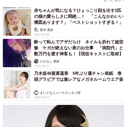
赤ちゃんが気になる？ひょっこり顔を出す2匹
の猫の愛らしさに悶絶…！ 「こんなかわいい
構図あります？」「ベストショットすぎる！」
梨木 香奈
2026.08.08
酔って転んでアザだらけ ネイルも折れて超悲
惨 ケガが絶えない夜のお仕事 「病院代」と
数万円を渡す神客も！【現役キャストに取材】
たかなし 亜妖
2026.08.07
乃木坂46賀喜遥香 5年ぶり週チャン表紙 巻
頭グラビアでは激レアなメガネルームウエア姿
まいどなニュースエンタメ部
2026.08.07