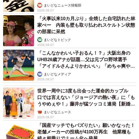
まいどなニュース情報部
2026.08.07
「火事以来10カ月ぶり」全焼した自宅訪れた林
家ぺー 内装も壁も取り払われスケルトン状態
の部屋に呆然
まいどなトピック
2026.08.07
「こんなかわいい子おるん！？」大阪出身の
UHB26歳アナが話題…父は元プロ野球選手
「アイドルさんよりかわいい」「めちゃ爽や
か」
まいどなメディア
2026.08.07
世界一周中に3度も出会った運命的カップル
口では言えない「ジョージアの熱い夜」に「も
うやめぇや！」藤井が猛ツッコミ連発【新婚さ
ん】
まいどなニュース
2026.08.07
「国産マッチでもバズりたい」願いかなった！
老舗メーカーの投稿が4100万再生 他業種も
続々相乗りでミーム化へ発展