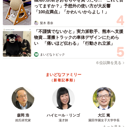
たんです」と感じたことを語っています。
ってますか？」予想外の使い方が大反響
「100点満点」「かわいいからよし！」
サンというキャラクターを生み出した宮崎監督が、ただ強
いだけではなく「ずいぶん無理をしている」という新しい
梨木 香奈
一面を発見したこのエピソードは、石田さんの演技があっ
「不謹慎でないかと」実力派歌手、熊本へ支援
物資…運搬トラックの車体デザインにためら
てこそ生まれたものではないでしょうか。
い 「痛いほど伝わる」「行動され立派」
前述のとおり、ネット上では石田さんへ厳しい声がある一
まいどなトピック
方で「凛とした美しさがあって好き」「穏やかで優しいイ
６位以降を見る
メージの石田さんがサンを演じたからこそ、なんとも言え
まいどなファミリー
ない魅力が生まれてる」「強さの中に儚さがあるからステ
（新着記事順）
キ」など、サンの声を絶賛する意見も多くあがっていま
す。
サンというキャラクターをより魅力的にしたのは、石田さ
森岡 浩
ハイヒール・リンゴ
大江 篤
んの演技があったからこそだったのかもしれません。
姓氏研究家
漫才師
園田学園女子大学学長
もっと見る