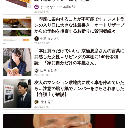
まいどなニュース調査部
2026.08.07
「即座に案内することが不可能です」レストラ
ンの入り口に大きな注意書き オートリザーブ
からの予約を拒否するお断りに賛同者続々
中将 タカノリ
2026.08.07
「本は買うだけでいい」京極夏彦さんの言葉に
共感した女性→リビングの本棚に140冊を積
読 「家に自分だけの本屋さん」
山岡 もと子
2026.08.07
友人のマンション敷地内に度々車を停めていた
ら…注意の貼り紙でナンバーをさらされました
【弁護士が解説】
長澤 芳子
2026.08.07