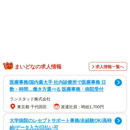
まいどなの求人情報
求人情報一覧へ
医療事務/国内最大手 社内診療所で医療事務 日
数・時間…働き方選べる 医療事務・病院受付
ランスタッド株式会社
1/4
東京都 千代田区
派遣社員：時給1,700円
映画『もののけ姫』 （C） 1997 Hayao Miyazaki/Studio Ghibli, ND
大学病院のレセプトサポート事務/未経験OK/高時
しかし、『もののけ姫』のヒロイン“サン”の声優を担当した
給/データ入力/日払い可