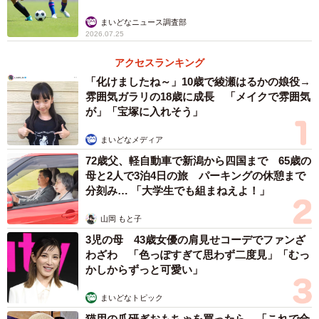
まいどなニュース調査部
2026.07.25
アクセスランキング
「化けましたね～」10歳で綾瀬はるかの娘役→
雰囲気ガラリの18歳に成長 「メイクで雰囲気
が」「宝塚に入れそう」
3/4
まいどなメディア
映画『もののけ姫』場面カット （C） 1997 Hayao Miyazaki/Studio
72歳父、軽自動車で新潟から四国まで 65歳の
Ghibli, ND
母と2人で3泊4日の旅 パーキングの休憩まで
分刻み… 「大学生でも組まねえよ！」
また、本書内の『アフレコ現場の裏側を、覗いてみた
ら…』というコーナーでは、宮崎監督は石田さんの演技を
山岡 もと子
3児の母 43歳女優の肩見せコーデでファンざ
見ているうちに「僕は、サンというのはもっと強い子だと
わざわ 「色っぽすぎて思わず二度見」「むっ
思っていたんです。だけど、そうじゃなくて、ずいぶん無
かしからずっと可愛い」
理をしているんだっていう。ただ強いだけじゃなくてね。
まいどなトピック
そうしたら納得がいきました。なるほどと思うようになっ
猫用の爪研ぎおもちゃを買ったら…「これで合