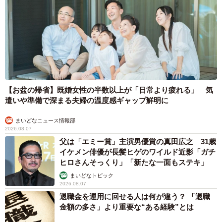
【お盆の帰省】既婚女性の半数以上が「日常より疲れる」 気
遣いや準備で深まる夫婦の温度感ギャップ鮮明に
まいどなニュース情報部
2026.08.07
父は「エミー賞」主演男優賞の真田広之 31歳
イケメン俳優が長髪ヒゲのワイルド近影「ガチ
ヒロさんそっくり」「新たな一面もステキ」
まいどなトピック
2026.08.07
退職金を運用に回せる人は何が違う？ 「退職
金額の多さ」より重要な“ある経験”とは