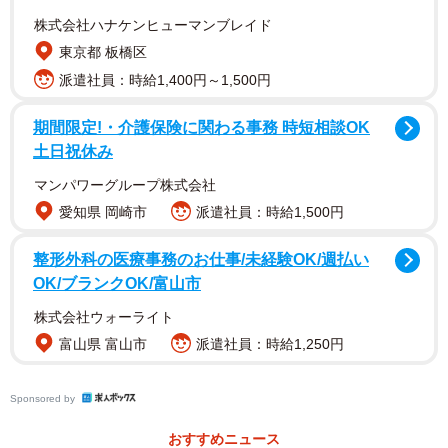
女優の石田ゆり子さんは、2022年8月23日放送のラジオ番
株式会社ハナケンヒューマンブレイド
組『星野源のオールナイトニッポン』（ニッポン放送）に
東京都 板橋区
て、現在も「（『もののけ姫』が）放送される度に、穴が
派遣社員：時給1,400円～1,500円
あったら入りたい」と悩んでいることを明かしていまし
た。
期間限定!・介護保険に関わる事務 時短相談OK
土日祝休み
マンパワーグループ株式会社
愛知県 岡崎市
派遣社員：時給1,500円
整形外科の医療事務のお仕事/未経験OK/週払い
OK/ブランクOK/富山市
株式会社ウォーライト
富山県 富山市
派遣社員：時給1,250円
Sponsored by
おすすめニュース