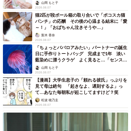
山岡 もと子
2026.08.07
猫2匹が段ボール箱の取り合いで「ポコスカ猫
パンチ」の応酬 その後の心温まる結末に「愛
～！」「おばちゃん泣きそうや…」
梨木 香奈
2026.08.07
「ちょっとババロアみたい」パートナーの誕生
日に手作りトートバッグ 完成まで1年 淡い
藍染めに漂うクラゲ よく見ると…「センスす
ごい」
山岡 もと子
2026.08.07
【漫画】大学生息子の「頼れる彼氏」っぷりを
見て母は絶句 「起きなよ、遅刻するよ」っ
て…あなた毎朝私が起こしてますけど？笑
松波 穂乃圭
2026.08.07