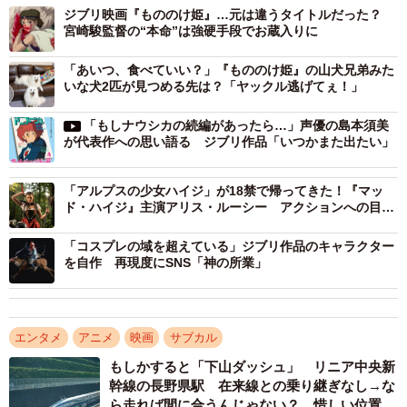
サン役に抜擢された当時は、まだ若手女優だった石田さ
ジブリ映画『もののけ姫』…元は違うタイトルだった？
ん。ネット上では現在でも「石田ゆり子、下手」などの感
宮崎駿監督の“本命”は強硬手段でお蔵入りに
想が投稿されており、それを見た石田さんは今でも落ち込
「あいつ、食べていい？」『もののけ姫』の山犬兄弟みた
んでしまうと言います。しかし、実際の映画の収録現場で
いな犬2匹が見つめる先は？「ヤックル逃げてぇ！」
は、石田さんは真摯に役へ向き合い、その姿勢が良い結果
「もしナウシカの続編があったら…」声優の島本須美
を呼ぶことになったのです。
が代表作への思い語る ジブリ作品「いつかまた出たい」
「アルプスの少女ハイジ」が18禁で帰ってきた！『マッ
ド・ハイジ』主演アリス・ルーシー アクションへの目覚
めは超マッドな父の英才教育
「コスプレの域を超えている」ジブリ作品のキャラクター
を自作 再現度にSNS「神の所業」
エンタメ
アニメ
映画
サブカル
2/4
もしかすると「下山ダッシュ」 リニア中央新
幹線の長野県駅 在来線との乗り継ぎなし→な
映画『もののけ姫』場面カット （C） 1997 Hayao Miyazaki/Studio
ら走れば間に合うんじゃない？ 惜しい位置関
Ghibli, ND