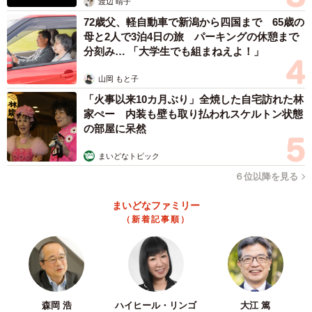
渡辺 晴子
72歳父、軽自動車で新潟から四国まで 65歳の
母と2人で3泊4日の旅 パーキングの休憩まで
分刻み… 「大学生でも組まねえよ！」
山岡 もと子
「火事以来10カ月ぶり」全焼した自宅訪れた林
家ぺー 内装も壁も取り払われスケルトン状態
の部屋に呆然
まいどなトピック
６位以降を見る
まいどなファミリー
（新着記事順）
森岡 浩
ハイヒール・リンゴ
大江 篤