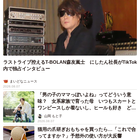
ラストライブ控えるT-BOLAN森友嵐士 にしたん社長がTikTok
内で独占インタビュー
まいどなニュース
2026.08.07
「男の子のママっぽいよね」ってどういう意
味？ 女系家族で育った母 いつもスカートと
ワンピースしか着ないし、ヒールも好き どの
へんが…
山岡 もと子
2026.08.07
猫用の爪研ぎおもちゃを買ったら…「これで合
ってますか？」予想外の使い方が大反響