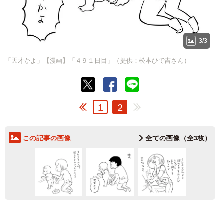
3/3
「天才かよ」【漫画】「４９１日目」（提供：松本ひで吉さん）
1
2
この記事の画像
全ての画像（全3枚）