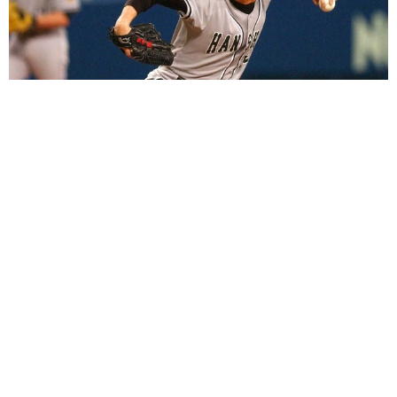
「こんなかわいい子おるん！？」大阪出身のUHB26歳アナが話
題…父は元プロ野球選手 「アイドルさんよりかわいい」「め
ちゃ爽やか」
まいどなメディア
2026.08.07
世界一周中に3度も出会った運命的カップル
口では言えない「ジョージアの熱い夜」に「も
うやめぇや！」藤井が猛ツッコミ連発【新婚さ
ん】
まいどなニュース
2026.08.07
「国産マッチでもバズりたい」願いかなった！