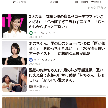
姓氏研究家
漫才師
園田学園女子大学学長
もっと見る
3児の母 43歳女優の肩見せコーデでファンざ
わざわ 「色っぽすぎて思わず二度見」「むっ
かしからずっと可愛い」
まいどなトピック
2026.08.07
あのちゃん、雨の日のショーパン姿に「雨が似
合う」「脚めっちゃきれい！」「水も滴る良い
アーティスト」 幻想的な近影が話題
まいどなメディア
2026.08.07
難聴のお姉ちゃんに5歳の妹が手話通訳 互い
に支え合う家族の日常に反響「妹ちゃん、頼も
しい」「かわいい通訳さん」
五ヶ瀬 あお
2026.08.07