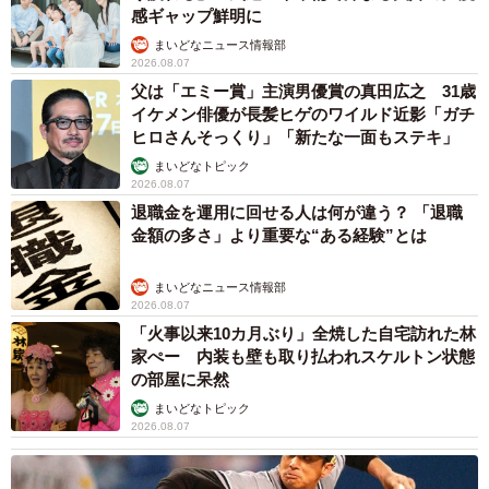
感ギャップ鮮明に
まいどなニュース情報部
2026.08.07
父は「エミー賞」主演男優賞の真田広之 31歳
イケメン俳優が長髪ヒゲのワイルド近影「ガチ
ヒロさんそっくり」「新たな一面もステキ」
まいどなトピック
2026.08.07
退職金を運用に回せる人は何が違う？ 「退職
金額の多さ」より重要な“ある経験”とは
まいどなニュース情報部
2026.08.07
「火事以来10カ月ぶり」全焼した自宅訪れた林
家ぺー 内装も壁も取り払われスケルトン状態
の部屋に呆然
まいどなトピック
2026.08.07