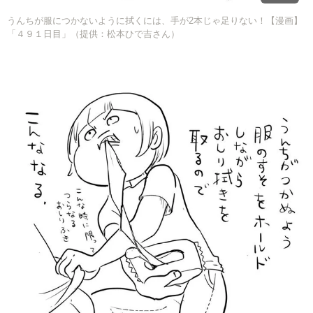
うんちが服につかないように拭くには、手が2本じゃ足りない！【漫画】
「４９１日目」（提供：松本ひで吉さん）