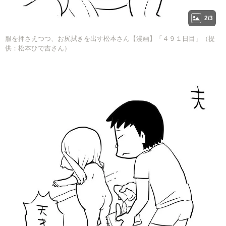
2/3
服を押さえつつ、お尻拭きを出す松本さん【漫画】「４９１日目」（提
供：松本ひで吉さん）