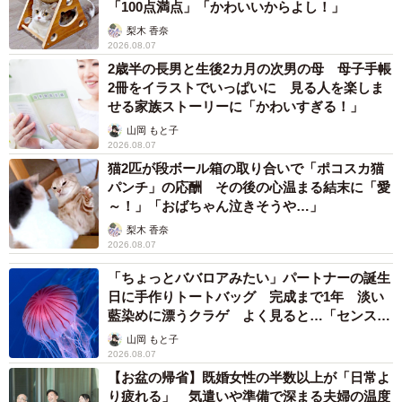
「100点満点」「かわいいからよし！」
梨木 香奈
2026.08.07
2歳半の長男と生後2カ月の次男の母 母子手帳
2冊をイラストでいっぱいに 見る人を楽しま
せる家族ストーリーに「かわいすぎる！」
山岡 もと子
2026.08.07
猫2匹が段ボール箱の取り合いで「ポコスカ猫
パンチ」の応酬 その後の心温まる結末に「愛
～！」「おばちゃん泣きそうや…」
梨木 香奈
2026.08.07
「ちょっとババロアみたい」パートナーの誕生
日に手作りトートバッグ 完成まで1年 淡い
藍染めに漂うクラゲ よく見ると…「センスす
ごい」
山岡 もと子
2026.08.07
【お盆の帰省】既婚女性の半数以上が「日常よ
り疲れる」 気遣いや準備で深まる夫婦の温度