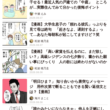
干せる！最近人気の戸建ての「中庭」 ところ
が…実際住んでみて分かった後悔ポイント
中瀬 えみ
2026.08.07
【漫画】大学生息子の「頼れる彼氏」っぷりを
見て母は絶句 「起きなよ、遅刻するよ」っ
て…あなた毎朝私が起こしてますけど？笑
松波 穂乃圭
2026.08.07
【漫画】「高い家賃を払えるのに、まだ欲し
い？」高級レジデンスの七夕飾り、書かれた願
い事にびっくり 人の欲には終わりがないのか
松波 穂乃圭
2026.08.06
「明日ひま？」 知り合いから唐突なメッセー
ジ 用件次第で断ることもできる賢い返信文と
は？【漫画】
海川 まこと
2026.08.06
「誰かみたいにならなきゃ」 他人を正解にし