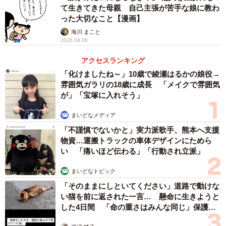
て生きてきた母親 自己主張が苦手な娘に教わ
った大切なこと【漫画】
海川 まこと
2026.08.06
アクセスランキング
「化けましたね～」10歳で綾瀬はるかの娘役→
雰囲気ガラリの18歳に成長 「メイクで雰囲気
が」「宝塚に入れそう」
まいどなメディア
「不謹慎でないかと」実力派歌手、熊本へ支援
物資…運搬トラックの車体デザインにためら
い 「痛いほど伝わる」「行動され立派」
まいどなトピック
「そのままにしといてください」道路で動けな
い猫を前に返された一言… 懸命に生きようと
した4日間 「命の重さはみんな同じ」保護団
体代表の訴え