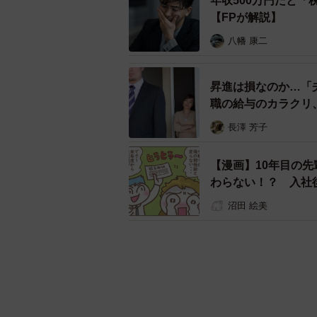
年収500万円だと「
【FPが解説】
八幡 康二
昇進は損なのか…「
職の給与のカラクリ
長澤 芳子
【漫画】10年目の
わらない！？ 入社
沼田 絵美