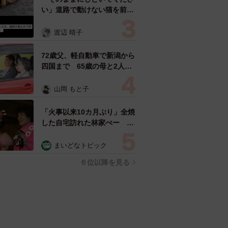
い」道路で動けない猫を前に
返された一言… 懸命に生き
ようとした4日間 「命の重
渡辺 晴子
さはみんな同じ」保護団体代
表の訴え
72歳父、軽自動車で新潟から
四国まで 65歳の母と2人で
3泊4日の旅 パーキングの休
憩まで分刻み… 「大学生で
山岡 もと子
も組まねえよ！」
「火事以来10カ月ぶり」全焼
した自宅訪れた林家ぺー 内
装も壁も取り払われスケルト
ン状態の部屋に呆然
まいどなトピック
６位以降を見る