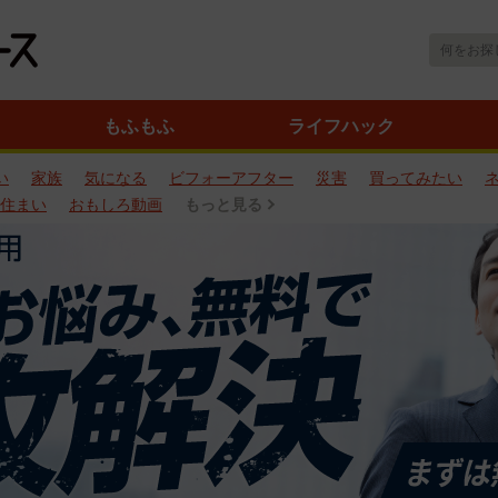
もふもふ
ライフハック
い
家族
気になる
ビフォーアフター
災害
買ってみたい
住まい
おもしろ動画
もっと見る