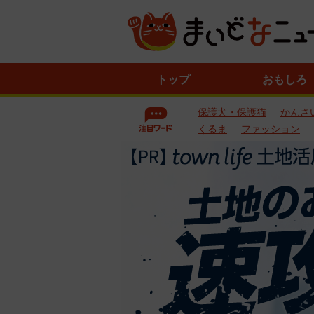
ニ
トップ
おもしろ
ュ
ー
保護犬・保護猫
かんさ
ス
一
くるま
ファッション
覧