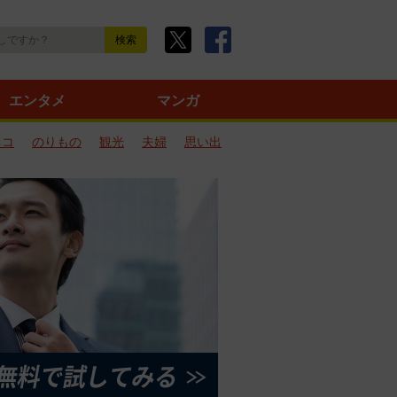
エンタメ
マンガ
ネコ
のりもの
観光
夫婦
思い出