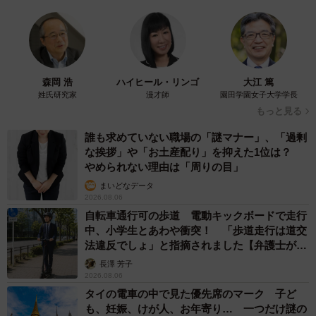
森岡 浩
ハイヒール・リンゴ
大江 篤
姓氏研究家
漫才師
園田学園女子大学学長
もっと見る
誰も求めていない職場の「謎マナー」、「過剰
な挨拶」や「お土産配り」を抑えた1位は？
やめられない理由は「周りの目」
まいどなデータ
2026.08.06
自転車通行可の歩道 電動キックボードで走行
中、小学生とあわや衝突！ 「歩道走行は道交
法違反でしょ」と指摘されました【弁護士が解
説】
長澤 芳子
2026.08.06
タイの電車の中で見た優先席のマーク 子ど
も、妊娠、けが人、お年寄り… 一つだけ謎の