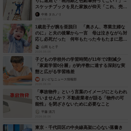
りに退屈で「画用紙と色鉛筆持ってこい！」→
スケッチブックを見た家族が仰天「これ、売れ
ますよ…」
中将 タカノリ
2026.08.06
1歳息子が腕を亜脱臼 「奥さん、専業主婦な
のに」と夫の後輩から一言 母は泣きながら対
応し必死だった 何年もたった今もたまに思い
出し…
山岡 もと子
2026.08.06
子どもの学校外の学習時間が11年で2割減少
「家庭学習0分層」が約半数に達する深刻な実
態と広がる学習格差
まいどなニュース情報部
2026.08.06
「事故物件」という言葉のイメージにとらわれ
ていませんか？ 不動産業者が語る「物件の可
能性」を閉ざさないために必要なこと
平藤 清刀
2026.08.06
東京・千代田区の中央線高架に心ない落書き