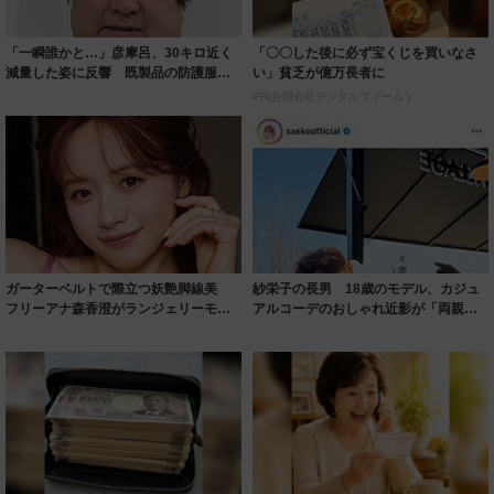
「一瞬誰かと…」彦摩呂、30キロ近く
「〇〇した後に必ず宝くじを買いなさ
減量した姿に反響 既製品の防護服が
い」貧乏が億万長者に
着られると...
PR(合同会社デジタルファーム )
ガーターベルトで際立つ妖艶脚線美
紗栄子の長男 18歳のモデル、カジュ
フリーアナ森香澄がランジェリーモデ
アルコーデのおしゃれ近影が「両親の
ルに ｢PE...
いいとこ取...