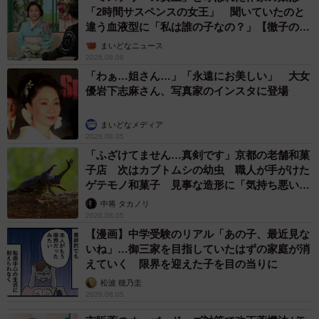
「2時間サスペンスの女王」 聞いていたのと
違う血液型に「私は誰の子なの？」【徹子の部
屋】
まいどなニュース
2026.08.06
「わぁ…姐さん…」「永遠にお美しい」 大女
優岩下志麻さん、写真家のインスタに登場
まいどなメディア
2026.08.05
「ふざけてません…真剣です」京都の老舗和菓
子店 次はカブトムシの幼虫 職人が手がけた
ゲテモノ和菓子 見事な造形に「気持ち悪いく
らいリアル」
中将 タカノリ
2026.08.05
【漫画】中学受験のリアル「あの子、最近見な
いね」…御三家を目指していたはずの家庭が消
えていく 限界を迎えた子を目の当りに
松波 穂乃圭
2026.08.05