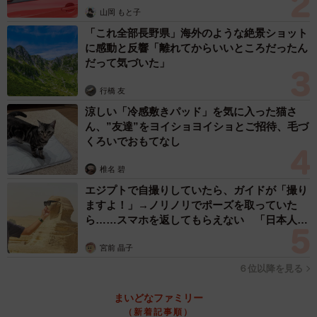
山岡 もと子
「これ全部長野県」海外のような絶景ショット
に感動と反響「離れてからいいところだったん
だって気づいた」
行橋 友
涼しい「冷感敷きパッド」を気に入った猫さ
ん、”友達”をヨイショヨイショとご招待、毛づ
くろいでおもてなし
椎名 碧
エジプトで自撮りしていたら、ガイドが「撮り
ますよ！」→ノリノリでポーズを取っていた
ら……スマホを返してもらえない 「日本人は
カモ代表かも」「私は6時間で3万円払った」
宮前 晶子
６位以降を見る
まいどなファミリー
（新着記事順）