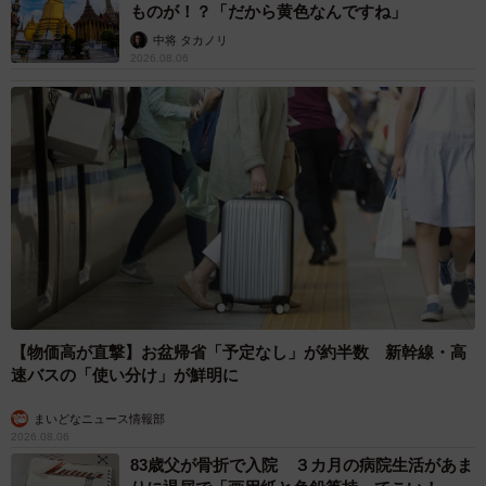
ものが！？「だから黄色なんですね」
中将 タカノリ
2026.08.06
【物価高が直撃】お盆帰省「予定なし」が約半数 新幹線・高
速バスの「使い分け」が鮮明に
まいどなニュース情報部
2026.08.06
83歳父が骨折で入院 ３カ月の病院生活があま