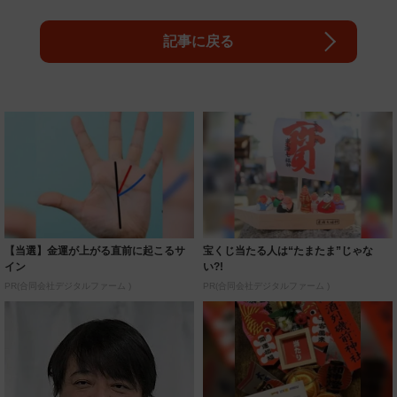
記事に戻る
【当選】金運が上がる直前に起こるサ
宝くじ当たる人は“たまたま”じゃな
イン
い?!
PR(合同会社デジタルファーム )
PR(合同会社デジタルファーム )