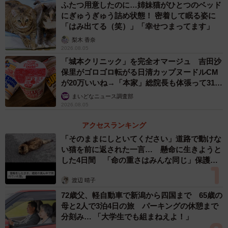
ふたつ用意したのに…姉妹猫がひとつのベッド
にぎゅうぎゅう詰め状態！ 密着して眠る姿に
「はみ出てる（笑）」「幸せつまってます」
梨木 香奈
2026.08.05
「城本クリニック」を完全オマージュ 吉田沙
保里がゴロゴロ転がる日清カップヌードルCM
が20万いいね→「本家」総院長も体張って31万
いいね
まいどなニュース調査部
2026.08.05
アクセスランキング
「そのままにしといてください」道路で動けな
い猫を前に返された一言… 懸命に生きようと
した4日間 「命の重さはみんな同じ」保護団
体代表の訴え
渡辺 晴子
72歳父、軽自動車で新潟から四国まで 65歳の
母と2人で3泊4日の旅 パーキングの休憩まで
分刻み… 「大学生でも組まねえよ！」