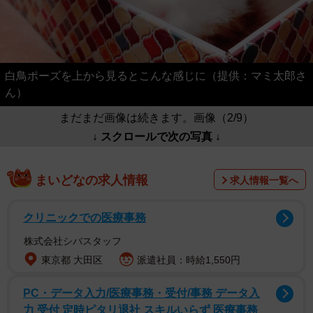
白鳥ポーズを上から見るとこんな感じに（提供：マミ太郎さ
ん）
まだまだ画像は続きます。画像（2/9）
↓ スクロールで次の写真 ↓
まいどなの求人情報
求人情報一覧へ
クリニックでの医療事務
株式会社シバスタッフ
東京都 大田区
派遣社員：時給1,550円
PC・データ入力/医療事務・受付/事務 データ入
力 受付 定時ピタリ退社 スキルいらず 医療事務