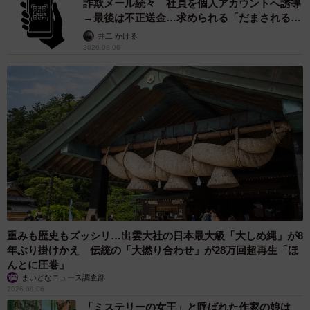
詐欺メール続々 社員を個人アカウントへ誘導
→最後は不正送金…求められる「だまされる前
提」の対策
井二 かける
2026.08.06
重みも歴史もズッシリ…出雲大社の日本最大級「大しめ縄」が8
年ぶり掛けかえ 伝統の「大撚り合わせ」が28万回超再生「ほ
んとに圧巻」
まいどなニュース調査部
2026.08.06
「ミステリーの女王」と呼ばれた作家の娘は