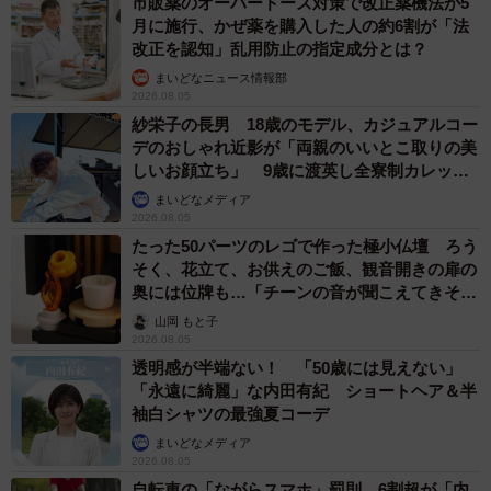
市販薬のオーバードーズ対策で改正薬機法が5
月に施行、かぜ薬を購入した人の約6割が「法
改正を認知」乱用防止の指定成分とは？
まいどなニュース情報部
2026.08.05
紗栄子の長男 18歳のモデル、カジュアルコー
デのおしゃれ近影が「両親のいいとこ取りの美
しいお顔立ち」 9歳に渡英し全寮制カレッジ
で学ぶ
まいどなメディア
2026.08.05
たった50パーツのレゴで作った極小仏壇 ろう
そく、花立て、お供えのご飯、観音開きの扉の
奥には位牌も…「チーンの音が聞こえてきそ
う」
山岡 もと子
2026.08.05
透明感が半端ない！ 「50歳には見えない」
「永遠に綺麗」な内田有紀 ショートヘア＆半
袖白シャツの最強夏コーデ
まいどなメディア
2026.08.05
自転車の「ながらスマホ」罰則、6割超が「内