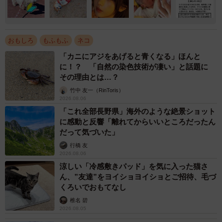
おもしろ
もふもふ
ネコ
「カニにアジをあげると青くなる」ほんと
に！？ 「自然の染色技術が凄い」と話題に
その理由とは…？
竹中 友一（RinToris）
2026.08.06
「これ全部長野県」海外のような絶景ショット
に感動と反響「離れてからいいところだったん
だって気づいた」
行橋 友
2026.08.06
涼しい「冷感敷きパッド」を気に入った猫さ
ん、”友達”をヨイショヨイショとご招待、毛づ
くろいでおもてなし
椎名 碧
2026.08.05