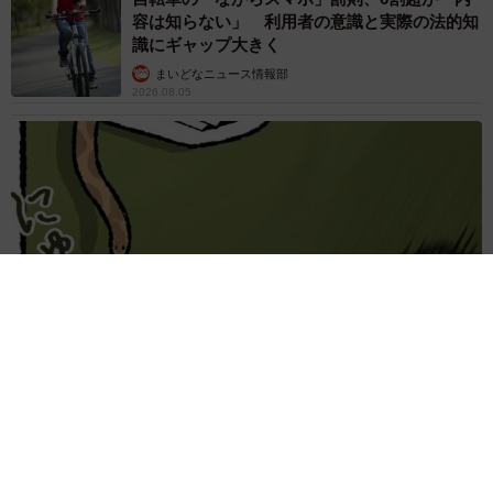
容は知らない」 利用者の意識と実際の法的知
識にギャップ大きく
まいどなニュース情報部
2026.08.05
木の枝？エアコンの送風口から細長いものが… 昼休みの診療所
を襲った恐怖の生きもの【漫画】
海川 まこと
2026.08.05