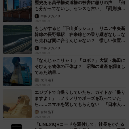
歴史ある昌平橋架道橋の被害に怒りの声 「何
も分かってないし、センスも古い」「罰則強化
して」
中将 タカノリ
2026.08.06
もしかすると「下山ダッシュ」 リニア中央新
幹線の長野県駅 在来線との乗り継ぎなし→な
ら走れば間に合うんじゃない？ 惜しい位置関
係が反響
中将 タカノリ
2026.08.06
「なんじゃこりゃ！」「ロボ？」大阪・梅田に
そびえる物体の正体は？ 昭和の遺産を調査し
てみた結果…
太田 浩子
2026.08.06
エジプトで自撮りしていたら、ガイドが「撮り
ますよ！」→ノリノリでポーズを取っていた
ら……スマホを返してもらえない 「日本人は
カモ代表かも」「私は6時間で3万円払った」
宮前 晶子
2026.08.06
「LINEのQRコードを添付して」社長をかたる