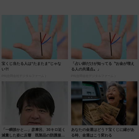
宝くじ当たる人は“たまたま”じゃな
「占い師だけが知ってる〝お金が増え
い?!
る人の共通点〟」
PR(合同会社デジタルファーム )
PR(合同会社デジタルファーム )
「一瞬誰かと…」彦摩呂、30キロ近く
あなたの金運はどう？宝くじに縁があ
減量した姿に反響 既製品の防護服が
る時、金運はこう変わる