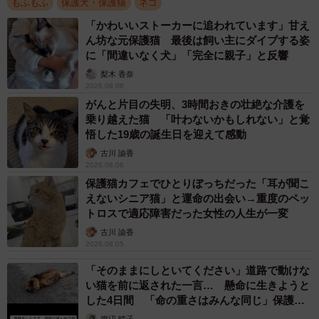
もふもふ
保護犬・保護猫
ネコ
「かわいいストーカーに追われています」甘え
ん坊な元保護猫 最後は飼い主にダイブする姿
に「間違いなく犬」「完全に親子」と反響
梨木 香奈
2026.08.06
がんと片目の失明、3時間おきの壮絶な介護を
乗り越えた猫 「叶わないかもしれない」と覚
悟した19歳の誕生日を迎えて感動
古川 諭香
2026.08.06
保護猫カフェでひとりぼっちだった「耳が聞こ
えないシニア猫」と運命の出会い→重度のペッ
トロスで適応障害だった女性の人生が一変
古川 諭香
2026.08.05
「そのままにしといてください」道路で動けな
い猫を前に返された一言… 懸命に生きようと
した4日間 「命の重さはみんな同じ」保護団
体代表の訴え
渡辺 晴子