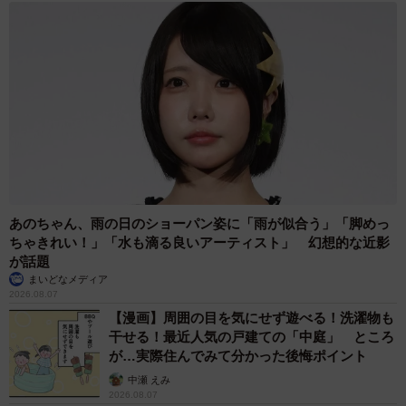
あのちゃん、雨の日のショーパン姿に「雨が似合う」「脚めっ
ちゃきれい！」「水も滴る良いアーティスト」 幻想的な近影
が話題
まいどなメディア
2026.08.07
【漫画】周囲の目を気にせず遊べる！洗濯物も
干せる！最近人気の戸建ての「中庭」 ところ
が…実際住んでみて分かった後悔ポイント
中瀬 えみ
2026.08.07