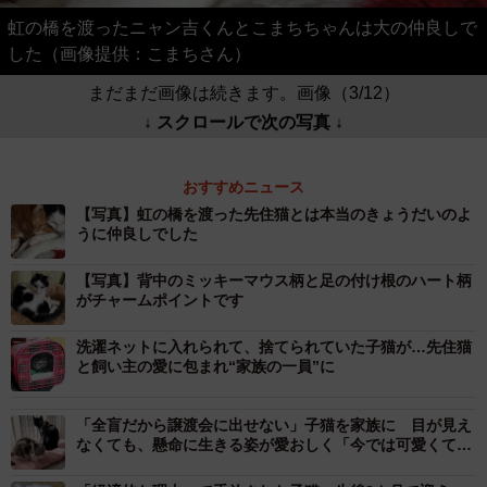
虹の橋を渡ったニャン吉くんとこまちちゃんは大の仲良しで
した（画像提供：こまちさん）
まだまだ画像は続きます。画像（3/12）
↓ スクロールで次の写真 ↓
おすすめニュース
【写真】虹の橋を渡った先住猫とは本当のきょうだいのよ
うに仲良しでした
【写真】背中のミッキーマウス柄と足の付け根のハート柄
がチャームポイントです
洗濯ネットに入れられて、捨てられていた子猫が…先住猫
と飼い主の愛に包まれ“家族の一員”に
「全盲だから譲渡会に出せない」子猫を家族に 目が見え
なくても、懸命に生きる姿が愛おしく「今では可愛くて仕
方ない」