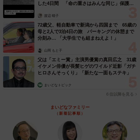
した4日間 「命の重さはみんな同じ」保護団
体代表の訴え
渡辺 晴子
72歳父、軽自動車で新潟から四国まで 65歳の
母と2人で3泊4日の旅 パーキングの休憩まで
分刻み… 「大学生でも組まねえよ！」
山岡 もと子
父は「エミー賞」主演男優賞の真田広之 31歳
イケメン俳優が長髪ヒゲのワイルド近影「ガチ
ヒロさんそっくり」「新たな一面もステキ」
まいどなトピック
６位以降を見る
まいどなファミリー
（新着記事順）