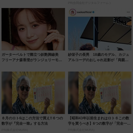
着られると...
PR(合同会社デジタルファーム )
ガーターベルトで際立つ妖艶脚線美
紗栄子の長男 18歳のモデル、カジュ
フリーアナ森香澄がランジェリーモデ
アルコーデのおしゃれ近影が「両親の
ルに ｢PE...
いいとこ取...
８月のロト6はこの方法で買え!!６つの
【昭和43年以前生まれはロト６この数
数字が『完全一致』する方法
字を買うべき】6つの数字が「完全一
致」する方...
PR(株式会社MURA)
PR(株式会社MURA)