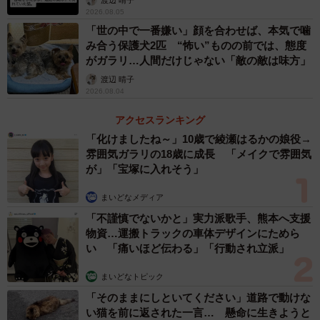
2026.08.05
「世の中で一番嫌い」顔を合わせば、本気で噛
み合う保護犬2匹 “怖い”ものの前では、態度
がガラリ…人間だけじゃない「敵の敵は味方」
渡辺 晴子
2026.08.04
アクセスランキング
「化けましたね～」10歳で綾瀬はるかの娘役→
雰囲気ガラリの18歳に成長 「メイクで雰囲気
が」「宝塚に入れそう」
まいどなメディア
「不謹慎でないかと」実力派歌手、熊本へ支援
物資…運搬トラックの車体デザインにためら
い 「痛いほど伝わる」「行動され立派」
まいどなトピック
「そのままにしといてください」道路で動けな
い猫を前に返された一言… 懸命に生きようと