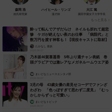
森岡 浩
ハイヒール・リンゴ
大江 篤
姓氏研究家
漫才師
園田学園女子大学学長
もっと見る
酔って転んでアザだらけ ネイルも折れて超悲
惨 ケガが絶えない夜のお仕事 「病院代」と
数万円を渡す神客も！【現役キャストに取材】
たかなし 亜妖
2026.08.07
乃木坂46賀喜遥香 5年ぶり週チャン表紙 巻
頭グラビアでは激レアなメガネルームウエア姿
まいどなニュースエンタメ部
2026.08.07
3児の母 43歳女優の肩見せコーデでファンざ
わざわ 「色っぽすぎて思わず二度見」「むっ
かしからずっと可愛い」
まいどなトピック
2026.08.07