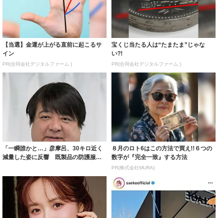
【当選】金運が上がる直前に起こるサ
宝くじ当たる人は“たまたま”じゃな
イン
い?!
PR(合同会社デジタルファーム )
PR(合同会社デジタルファーム )
「一瞬誰かと…」彦摩呂、30キロ近く
８月のロト6はこの方法で買え!!６つの
減量した姿に反響 既製品の防護服が
数字が『完全一致』する方法
着られると...
PR(株式会社MURA)