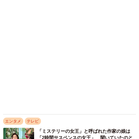
2026.08.06
「城本クリニック」を完全オマージュ 吉田沙
保里がゴロゴロ転がる日清カップヌードルCM
が20万いいね→「本家」総院長も体張って31万
いいね
まいどなニュース調査部
2026.08.05
朝ドラで話題になった令和初の仮面ライダー俳
優が初登場 女手ひとつで育ててくれた母の手
伝いで料理人を夢見たことも【徹子の部屋】
まいどなニュース
2026.08.05
【2026上半期タレントCM起用社数ランキン
グ】今田美桜と大谷翔平を僅差で抑えた1位
は？
まいどなニュース情報部