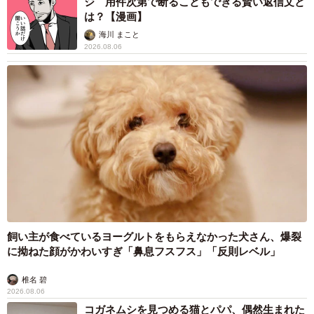
梨木 香奈
2026.08.06
髪をバッサリと切った飼い主が帰宅すると→愛
犬たちの反応に「ワンコ様でも戸惑うのね
（笑）」「困り顔がかわいい」
ANNA
2026.08.06
「誰かみたいにならなきゃ」 他人を正解にし
て生きてきた母親 自己主張が苦手な娘に教わ
った大切なこと【漫画】
海川 まこと
2026.08.06
「かわいいストーカーに追われています」甘え
ん坊な元保護猫 最後は飼い主にダイブする姿
に「間違いなく犬」「完全に親子」と反響
梨木 香奈
2026.08.06
がんと片目の失明、3時間おきの壮絶な介護を
乗り越えた猫 「叶わないかもしれない」と覚
悟した19歳の誕生日を迎えて感動