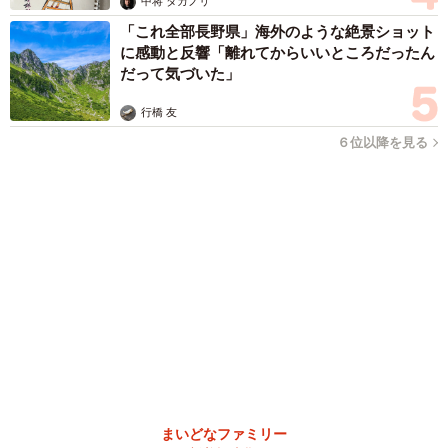
森岡 浩
ハイヒール・リンゴ
大江 篤
姓氏研究家
漫才師
園田学園女子大学学長
もっと見る
「人生こそがバラエティー」 マレーシア移住
を報告した菊地亜美 子どもの教育考え「小学
校へ入学するこのタイミングで挑戦」
まいどなトピック
2026.08.06
京都駅をぶらぶら→ホームの隅に何やら「ドロ
ン」のポーズをする忍者 この暑い中いったい
なぜ？ 近づいてみたら… 「見つかるなんて
未熟」
中将 タカノリ
2026.08.06
「明日ひま？」 知り合いから唐突なメッセー
ジ 用件次第で断ることもできる賢い返信文と
は？【漫画】
海川 まこと