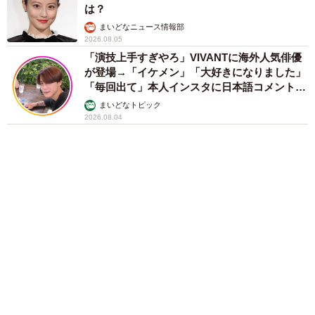
い猫を前に返された一言… 懸命に生きようと
した4日間 「命の重さはみんな同じ」保護団
体代表の訴え
渡辺 晴子
「不謹慎でないかと」実力派歌手、熊本へ支援
物資…運搬トラックの車体デザインにためら
い 「痛いほど伝わる」「行動され立派」
まいどなトピック
72歳父、軽自動車で新潟から四国まで 65歳の
母と2人で3泊4日の旅 パーキングの休憩まで
分刻み… 「大学生でも組まねえよ！」
山岡 もと子
83歳父が骨折で入院 ３カ月の病院生活があま
りに退屈で「画用紙と色鉛筆持ってこい！」→
スケッチブックを見た家族が仰天「これ、売れ
ますよ…」
中将 タカノリ
「これ全部長野県」海外のような絶景ショット