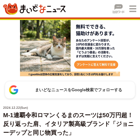
まいどなニュースをGoogle検索でフォローする
2024.12.22(Sun)
M-1連覇令和ロマンくるまのスーツは50万円超！
反り返った肩、イタリア製高級ブランド「ジョニ
ーデップと同じ物買った」