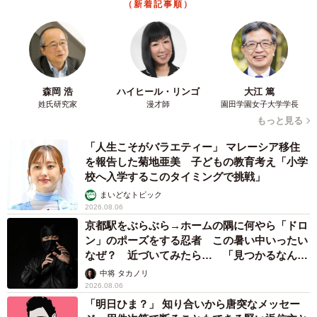
2026.08.06
飼い主が食べているヨーグルトをもらえなかった犬さん、爆裂
に拗ねた顔がかわいすぎ「鼻息フスフス」「反則レベル」
椎名 碧
2026.08.06
コガネムシを見つめる猫とパパ、偶然生まれた
神々しい構図が「宗教画のよう」と話題 「尊
い」「ていうかライオンキング」