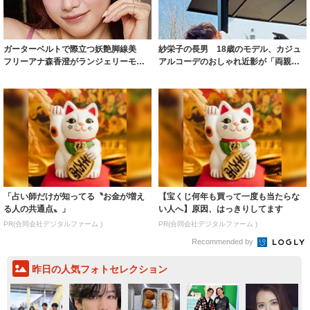
ガーターベルトで際立つ妖艶脚線美
紗栄子の長男 18歳のモデル、カジュ
フリーアナ森香澄がランジェリーモデ
アルコーデのおしゃれ近影が「両親の
ルに ｢PE...
いいとこ取...
「占い師だけが知ってる〝お金が増え
【宝くじ何年も買って一度も当たらな
る人の共通点〟」
い人へ】原因、はっきりしてます
PR(合同会社デジタルファーム )
PR(合同会社デジタルファーム )
Recommended by
昨日の人気フォトセレクション