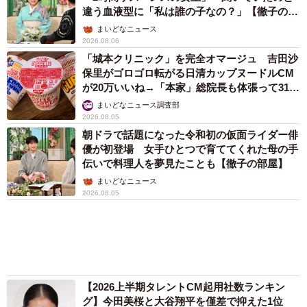
2026.08.05
「演技上手すぎやろ」VIVANTに海外人気俳優
が登場→「イケメン」「大好きになりました」
「毎回出て」本人インスタに日本語コメント
続々
まいどなトピック
2026.08.04
アクセスランキング
「そのままにしといてください」道路で動けな