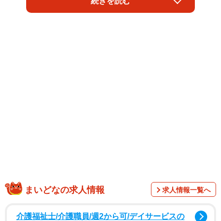
続きを読む
浜崎さんは「中山美穂さんのニュースはちょっとまだ受け
止めきれず、うまく言葉に出来ません」と戸惑いつつ、死
去直前までLINEのメッセージをやり取りしていた。
浜崎さんは12月1日、ビルボード横浜で開催された中山美穂
さんのコンサートに行く予定でしたが「その日に少し熱が
出て、急遽キャンセルしたのです」と体調不良で参加でき
なかったとし、「熱はその日にすぐ下がったのですが、私
のツアーが今日からなので、わざわざ気を遣って一昨日
『体調大丈夫ですか？』と彼女がメッセージをくれたので
す」「それに対し、『もう大丈夫だよ』とか返事しなが
ら、ライブ前の体調管理の難しさを二人で話し合いまし
た」「彼女は人に会うのを制限するほど体に気を遣ってい
るとのことでした」と中山さんがライブに向けた体調管理
まいどなの求人情報
求人情報一覧へ
を万全に行っていたと説明しました。
介護福祉士/介護職員/週2から可/デイサービスの