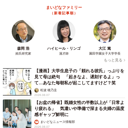
まいどなファミリー
（新着記事順）
森岡 浩
ハイヒール・リンゴ
大江 篤
姓氏研究家
漫才師
園田学園女子大学学長
もっと見る
【漫画】大学生息子の「頼れる彼氏」っぷりを
見て母は絶句 「起きなよ、遅刻するよ」っ
て…あなた毎朝私が起こしてますけど？笑
松波 穂乃圭
2026.08.07
【お盆の帰省】既婚女性の半数以上が「日常よ
り疲れる」 気遣いや準備で深まる夫婦の温度
感ギャップ鮮明に
まいどなニュース情報部
2026.08.07