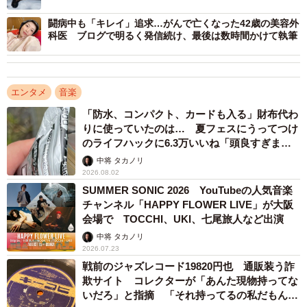
闘病中も「キレイ」追求…がんで亡くなった42歳の美容外
科医 ブログで明るく発信続け、最後は数時間かけて執筆
エンタメ
音楽
「防水、コンパクト、カードも入る」財布代わ
りに使っていたのは… 夏フェスにうってつけ
のライフハックに6.3万いいね「頭良すぎま
す」
中将 タカノリ
2026.08.02
SUMMER SONIC 2026 YouTubeの人気音楽
チャンネル「HAPPY FLOWER LIVE」が大阪
会場で TOCCHI、UKI、七尾旅人など出演
中将 タカノリ
2026.07.23
戦前のジャズレコード19820円也 通販装う詐
欺サイト コレクターが「あんた現物持ってな
いだろ」と指摘 「それ持ってるの私だもん」