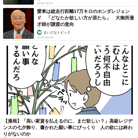
2026.08.07
愛車は総走行距離17万キロのホンダレジェン
ド 「どなたか欲しい方が居たら」 大御所漫
才師が譲渡の意向
まいどなトピック
2026.08.06
【漫画】「高い家賃を払えるのに、まだ欲しい？」高級レジデ
ンスの七夕飾り、書かれた願い事にびっくり 人の欲には終わ
りがないのか