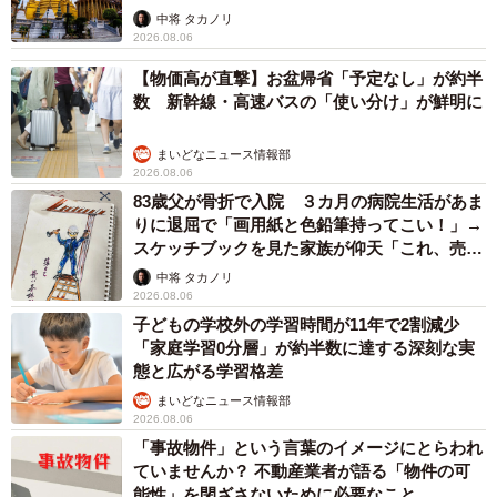
中将 タカノリ
2026.08.06
【物価高が直撃】お盆帰省「予定なし」が約半
数 新幹線・高速バスの「使い分け」が鮮明に
まいどなニュース情報部
2026.08.06
83歳父が骨折で入院 ３カ月の病院生活があま
りに退屈で「画用紙と色鉛筆持ってこい！」→
スケッチブックを見た家族が仰天「これ、売れ
ますよ…」
中将 タカノリ
2026.08.06
子どもの学校外の学習時間が11年で2割減少
「家庭学習0分層」が約半数に達する深刻な実
態と広がる学習格差
まいどなニュース情報部
2026.08.06
「事故物件」という言葉のイメージにとらわれ
ていませんか？ 不動産業者が語る「物件の可
能性」を閉ざさないために必要なこと