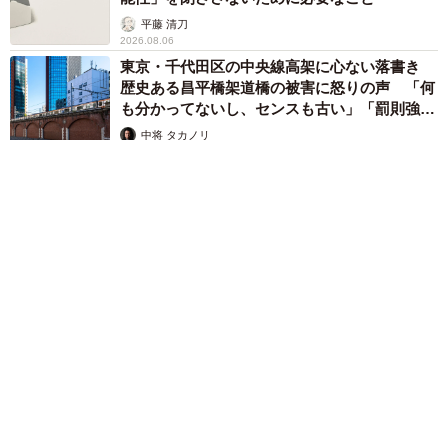
平藤 清刀
2026.08.06
東京・千代田区の中央線高架に心ない落書き
歴史ある昌平橋架道橋の被害に怒りの声 「何
も分かってないし、センスも古い」「罰則強化
して」
中将 タカノリ
2026.08.06
もしかすると「下山ダッシュ」 リニア中央新幹線の長野県
駅 在来線との乗り継ぎなし→なら走れば間に合うんじゃな