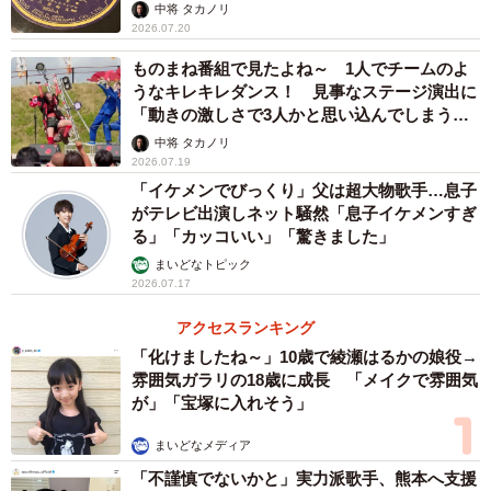
と論破
中将 タカノリ
2026.07.20
ものまね番組で見たよね～ 1人でチームのよ
うなキレキレダンス！ 見事なステージ演出に
「動きの激しさで3人かと思い込んでしまう…
すごいな」
中将 タカノリ
2026.07.19
「イケメンでびっくり」父は超大物歌手…息子
がテレビ出演しネット騒然「息子イケメンすぎ
る」「カッコいい」「驚きました」
まいどなトピック
2026.07.17
アクセスランキング
「化けましたね～」10歳で綾瀬はるかの娘役→
雰囲気ガラリの18歳に成長 「メイクで雰囲気
が」「宝塚に入れそう」
まいどなメディア
「不謹慎でないかと」実力派歌手、熊本へ支援