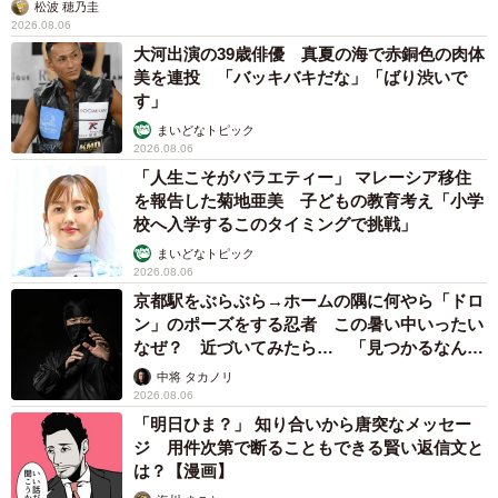
松波 穂乃圭
2026.08.06
大河出演の39歳俳優 真夏の海で赤銅色の肉体
美を連投 「バッキバキだな」「ばり渋いで
す」
まいどなトピック
2026.08.06
「人生こそがバラエティー」 マレーシア移住
を報告した菊地亜美 子どもの教育考え「小学
校へ入学するこのタイミングで挑戦」
まいどなトピック
2026.08.06
京都駅をぶらぶら→ホームの隅に何やら「ドロ
ン」のポーズをする忍者 この暑い中いったい
なぜ？ 近づいてみたら… 「見つかるなんて
未熟」
中将 タカノリ
2026.08.06
「明日ひま？」 知り合いから唐突なメッセー
ジ 用件次第で断ることもできる賢い返信文と
は？【漫画】