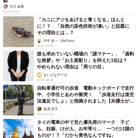
動
古川 諭香
2026.08.06
「カニにアジをあげると青くなる」ほんと
に！？ 「自然の染色技術が凄い」と話題に
その理由とは…？
竹中 友一（RinToris）
2026.08.06
誰も求めていない職場の「謎マナー」、「過剰
な挨拶」や「お土産配り」を抑えた1位は？
やめられない理由は「周りの目」
まいどなデータ
2026.08.06
自転車通行可の歩道 電動キックボードで走行
中、小学生とあわや衝突！ 「歩道走行は道交
法違反でしょ」と指摘されました【弁護士が解
説】
長澤 芳子
2026.08.06
タイの電車の中で見た優先席のマーク 子ど
も、妊娠、けが人、お年寄り… 一つだけ謎の
ものが！？「だから黄色なんですね」