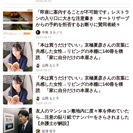
2026.08.07
「即座に案内することが不可能です」レストラ
ンの入り口に大きな注意書き オートリザーブ
からの予約を拒否するお断りに賛同者続々
中将 タカノリ
2026.08.07
「本は買うだけでいい」京極夏彦さんの言葉に
共感した女性→リビングの本棚に140冊を積
読 「家に自分だけの本屋さん」
山岡 もと子
2026.08.07
「本は買うだけでいい」京極夏彦さんの言葉に
共感した女性→リビングの本棚に140冊を積
読 「家に自分だけの本屋さん」
山岡 もと子
2026.08.07
友人のマンション敷地内に度々車を停めていた
ら…注意の貼り紙でナンバーをさらされました
【弁護士が解説】
長澤 芳子