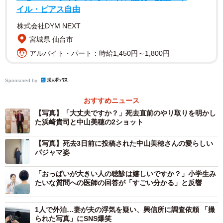
な憶測が飛び交う状況に対して沈静化を促した。
イル・ピアス自由
株式会社DYM NEXT
2019年、中山美穂さんとNHKホールで「幸せであるよう
宮城県 仙台市
に」を歌った時の写真を公開し、「とっても素敵な美穂ち
アルバイト・パート：時給1,450円～1,800円
ゃん。本当にありがとう」「言葉にならない気持ちが胸に
いっぱいです」とつづった。
Sponsored by
おすすめニュース
【写真】「大丈夫ですか？」死去直前のやり取りを明かし
た浜崎貴司と中山美穂の2ショット
【写真】死去3日前に投稿された中山美穂さんの愛らしい
パジャマ姿
「おっぱいが大きい人の聴診は嬉しいですか？」小学生み
たいな質問への医師の回答が「すごい分かる」と反響
1人で外泊…妻が夫の浮気を疑い、興信所に調査依頼 「撮
られた写真」にSNS爆笑