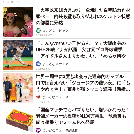
2026.08.07
「火事以来10カ月ぶり」全焼した自宅訪れた林
家ぺー 内装も壁も取り払われスケルトン状態
の部屋に呆然
まいどなトピック
2026.08.07
「こんなかわいい子おるん！？」大阪出身の
UHB26歳アナが話題…父は元プロ野球選手
「アイドルさんよりかわいい」「めちゃ爽や
か」
まいどなメディア
2026.08.07
世界一周中に3度も出会った運命的カップル
口では言えない「ジョージアの熱い夜」に「も
うやめぇや！」藤井が猛ツッコミ連発【新婚さ
ん】
まいどなニュース
2026.08.07
「国産マッチでもバズりたい」願いかなった！
老舗メーカーの投稿が4100万再生 他業種も
続々相乗りでミーム化へ発展
まいどなニュース調査部