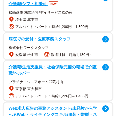
介護職/シフト相談可
NEW
松崎商事 株式会社/デイサービス松の家
埼玉県 北本市
アルバイト・パート：時給1,200円～1,300円
病院での受付・医療事務スタッフ
株式会社ワークスタッフ
愛媛県 松山市
派遣社員：時給1,180円～
介護職/生活支援員・社会保険完備の職場で介護
職/ヘルパー
浜崎さんは「その時の内容で、中山さんも今、ライブに集
中してるんだな、と強く感じたのです」とし、「色々憶測
プラチナ・シニアホーム武蔵村山
が飛び交い、心の落ち着かない方が沢山いらっしゃると思
東京都 東大和市
いますが、とにかく前日の夜までごく普通に、翌日のライ
アルバイト・パート：時給1,226円～1,435円
ブに向けて準備していたようです」「このことはお伝えし
Web求人広告の事務アシスタント/未経験から学
ておくべきかと思い記しました」と死因についてさまざま
べるWeb・ライティングスキル/服装・髪型・ネ