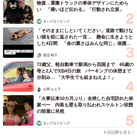
物資…運搬トラックの車体デザインにためら
い 「痛いほど伝わる」「行動され立派」
まいどなトピック
「そのままにしといてください」道路で動けな
い猫を前に返された一言… 懸命に生きようと
した4日間 「命の重さはみんな同じ」保護団
体代表の訴え
渡辺 晴子
72歳父、軽自動車で新潟から四国まで 65歳の
母と2人で3泊4日の旅 パーキングの休憩まで
分刻み… 「大学生でも組まねえよ！」
山岡 もと子
「火事以来10カ月ぶり」全焼した自宅訪れた林
家ぺー 内装も壁も取り払われスケルトン状態
の部屋に呆然
まいどなトピック
６位以降を見る