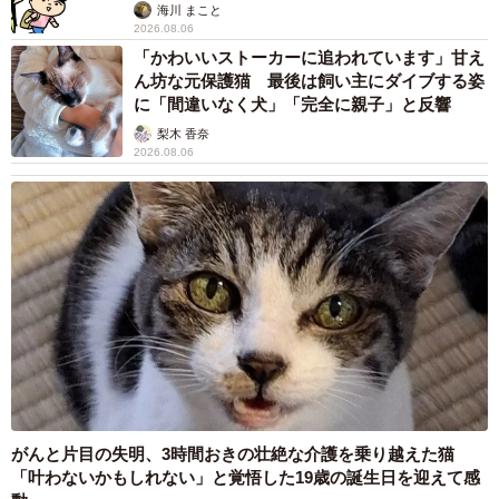
海川 まこと
2026.08.06
「かわいいストーカーに追われています」甘え
ん坊な元保護猫 最後は飼い主にダイブする姿
に「間違いなく犬」「完全に親子」と反響
梨木 香奈
2026.08.06
がんと片目の失明、3時間おきの壮絶な介護を乗り越えた猫
「叶わないかもしれない」と覚悟した19歳の誕生日を迎えて感