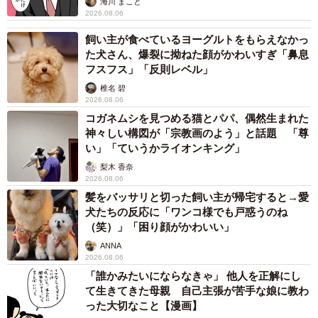
海川 まこと
2026.08.06
飼い主が食べているヨーグルトをもらえなかっ
た犬さん、爆裂に拗ねた顔がかわいすぎ「鼻息
フスフス」「反則レベル」
椎名 碧
2026.08.06
コガネムシを見つめる猫とパパ、偶然生まれた
神々しい構図が「宗教画のよう」と話題 「尊
い」「ていうかライオンキング」
梨木 香奈
2026.08.06
髪をバッサリと切った飼い主が帰宅すると→愛
犬たちの反応に「ワンコ様でも戸惑うのね
（笑）」「困り顔がかわいい」
ANNA
2026.08.06
「誰かみたいにならなきゃ」 他人を正解にし
て生きてきた母親 自己主張が苦手な娘に教わ
った大切なこと【漫画】