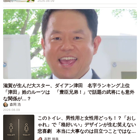
2026.08.09
滋賀が生んだ大スター、ダイアン津田 名字ランキング上位
「津田」姓のルーツは 「豊臣兄弟！」で話題の武将にも意外
な関係が…？
森岡 浩
2026.08.09
このトイレ、男性用と女性用どっち！？「おし
ゃれ」で「格好いい」デザインが生む笑えない
悲喜劇 本当に大事なのは目立つことではな
く…
高野 朋美