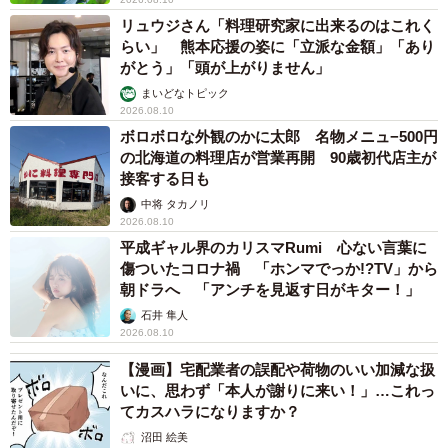
リュウジさん「料理研究家に出来るのはこれく
らい」 熊本応援の姿に「立派な金額」「あり
がとう」「頭が上がりません」
まいどなトピック
2026.08.10
ボロボロな外観のかに太郎 名物メニュ−500円
の北海道の料理店が営業再開 90歳初代店主が
接客する日も
中将 タカノリ
2026.08.10
平成ギャル界のカリスマRumi 心ない言葉に
傷ついたコロナ禍 「ホンマでっか!?TV」から
朝ドラへ 「アンチを見返す日がキター！」
石井 隼人
2026.08.10
【漫画】宅配業者の誤配や荷物のいい加減な扱
いに、思わず「本人が謝りに来い！」…これっ
てカスハラになりますか？
沼田 絵美