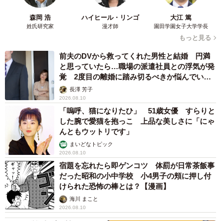
森岡 浩
ハイヒール・リンゴ
大江 篤
姓氏研究家
漫才師
園田学園女子大学学長
もっと見る
前夫のDVから救ってくれた男性と結婚 円満
と思っていたら…職場の派遣社員との浮気が発
覚 2度目の離婚に踏み切るべきか悩んでいま
す【夫婦関係修復カウンセラーが解説】
長澤 芳子
2026.08.10
「嗚呼、猫になりたひ」 51歳女優 すらりと
した腕で愛猫を抱っこ 上品な美しさに「にゃ
んともウットリです」
まいどなトピック
2026.08.10
宿題を忘れたら即ゲンコツ 体罰が日常茶飯事
だった昭和の小中学校 小4男子の頬に押し付
けられた恐怖の棒とは？【漫画】
海川 まこと
2026.08.10