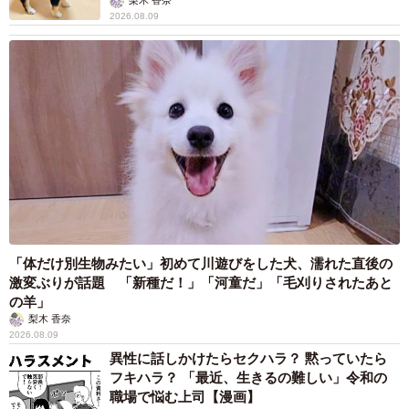
梨木 香奈
2026.08.09
「体だけ別生物みたい」初めて川遊びをした犬、濡れた直後の
激変ぶりが話題 「新種だ！」「河童だ」「毛刈りされたあと
の羊」
梨木 香奈
2026.08.09
異性に話しかけたらセクハラ？ 黙っていたら
フキハラ？ 「最近、生きるの難しい」令和の
職場で悩む上司【漫画】