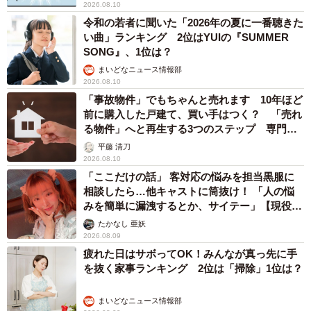
2026.08.10
令和の若者に聞いた「2026年の夏に一番聴きた
い曲」ランキング 2位はYUIの『SUMMER
SONG』、1位は？
まいどなニュース情報部
2026.08.10
「事故物件」でもちゃんと売れます 10年ほど
前に購入した戸建て、買い手はつく？ 「売れ
る物件」へと再生する3つのステップ 専門家
が解説
平藤 清刀
2026.08.10
「ここだけの話」 客対応の悩みを担当黒服に
相談したら…他キャストに筒抜け！ 「人の悩
みを簡単に漏洩するとか、サイテー」【現役キ
ャストに取材】
たかなし 亜妖
2026.08.09
疲れた日はサボってOK！みんなが真っ先に手
を抜く家事ランキング 2位は「掃除」1位は？
まいどなニュース情報部