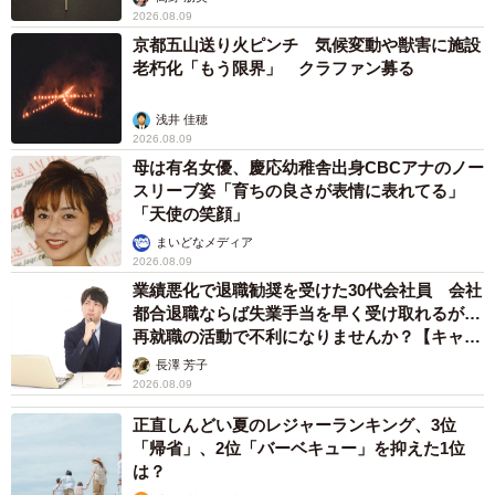
2026.08.09
京都五山送り火ピンチ 気候変動や獣害に施設
老朽化「もう限界」 クラファン募る
浅井 佳穂
2026.08.09
母は有名女優、慶応幼稚舎出身CBCアナのノー
スリーブ姿「育ちの良さが表情に表れてる」
「天使の笑顔」
まいどなメディア
2026.08.09
業績悪化で退職勧奨を受けた30代会社員 会社
都合退職ならば失業手当を早く受け取れるが…
再就職の活動で不利になりませんか？【キャリ
アカウンセラーが解説】
長澤 芳子
2026.08.09
正直しんどい夏のレジャーランキング、3位
「帰省」、2位「バーベキュー」を抑えた1位
は？