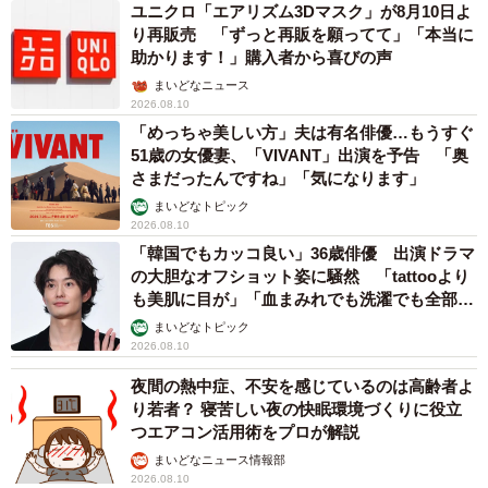
ユニクロ「エアリズム3Dマスク」が8月10日よ
り再販売 「ずっと再販を願ってて」「本当に
助かります！」購入者から喜びの声
まいどなニュース
2026.08.10
「めっちゃ美しい方」夫は有名俳優…もうすぐ
51歳の女優妻、「VIVANT」出演を予告 「奥
さまだったんですね」「気になります」
まいどなトピック
2026.08.10
「韓国でもカッコ良い」36歳俳優 出演ドラマ
の大胆なオフショット姿に騒然 「tattooより
も美肌に目が」「血まみれでも洗濯でも全部か
っこいい」
まいどなトピック
2026.08.10
夜間の熱中症、不安を感じているのは高齢者よ
り若者？ 寝苦しい夜の快眠環境づくりに役立
つエアコン活用術をプロが解説
まいどなニュース情報部
2026.08.10