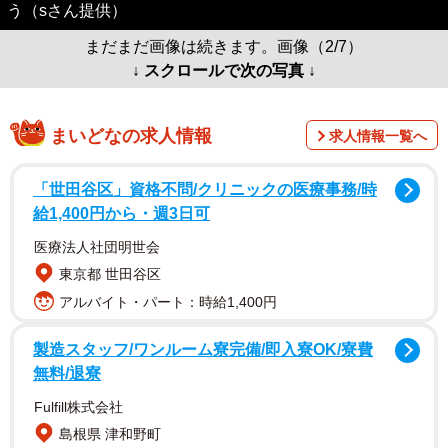
う（sさん提供）
まだまだ画像は続きます。画像（2/7）
↓ スクロールで次の写真 ↓
まいどなの求人情報
求人情報一覧へ
「世田谷区」資格不問/クリニックの医療事務/時
給1,400円から・週3日可
医療法人社団明世会
東京都 世田谷区
アルバイト・パート：時給1,400円
製造スタッフ/ワンルーム寮完備/即入寮OK/寮費
無料/退寮
Fulfill株式会社
島根県 津和野町