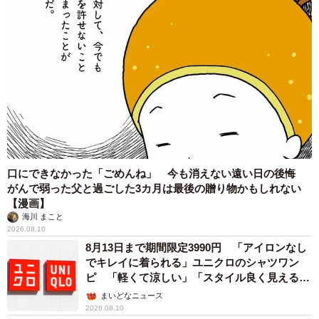
口にできなかった「ごめんね」 今も消えない遠い日の後悔
がんで弱った父と過ごした3カ月は最後の贈り物かもしれない
【漫画】
海川 まこと
2026.08.10
8月13日まで期間限定3990円 「アイロンなし
でキレイに着られる」ユニクロのシャツワン
ピ 「軽くて涼しい」「スタイル良く見える」
の声
まいどなニュース
2026.08.10