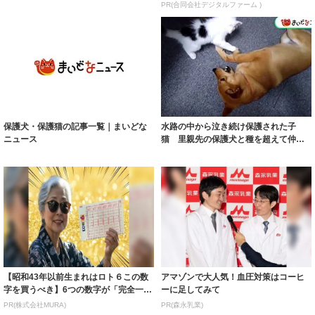
目も迷う...
PR(合同会社デジタルファーム )
保護犬・保護猫の記事一覧｜まいどな
水路の中から泣き続け保護された子
ニュース
猫 里親先の保護犬と種を超えて仲良
しに
【昭和43年以前生まれはロト６この数
アマゾンで大人気！血圧対策はコーヒ
字を買うべき】6つの数字が「完全一
ーに足してみて
致」する方...
PR(株式会社MURA)
PR(森永乳業)