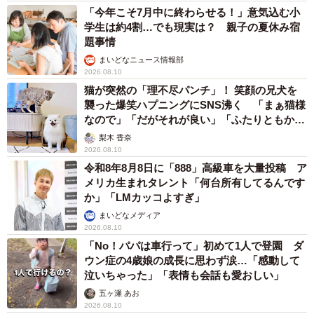
「今年こそ7月中に終わらせる！」意気込む小
学生は約4割…でも現実は？ 親子の夏休み宿
題事情
まいどなニュース情報部
2026.08.10
猫が突然の「理不尽パンチ」！ 笑顔の兄犬を
襲った爆笑ハプニングにSNS沸く 「まぁ猫様
なので」「だがそれが良い」「ふたりともかわ
いいね」
梨木 香奈
2026.08.10
令和8年8月8日に「888」高級車を大量投稿 ア
メリカ生まれタレント「何台所有してるんです
か」「LMカッコよすぎ」
まいどなメディア
2026.08.10
「No！パパは車行って」初めて1人で登園 ダ
ウン症の4歳娘の成長に思わず涙…「感動して
泣いちゃった」「表情も会話も愛おしい」
五ヶ瀬 あお
2026.08.10