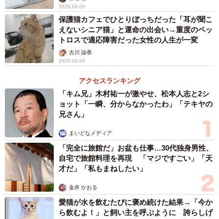
2026.08.05
保護猫カフェでひとりぼっちだった「耳が聞こ
えないシニア猫」と運命の出会い→重度のペッ
トロスで適応障害だった女性の人生が一変
古川 諭香
2026.08.05
アクセスランキング
「キム兄」木村祐一が激やせ、松本人志と2シ
ョット「一瞬、分からなかったわ」「テキヤの
兄さん」
まいどなメディア
「完全に旅館だ」お盆も仕事…30代独身男性、
自宅で旅館料理を再現 「マジですごい」「天
才だ」「私もまねしたい」
金井 かおる
愛猫が水を飲むたびに褒め続けた結果→「今か
ら飲むよ！」と飼い主を呼ぶように 誇らしげ