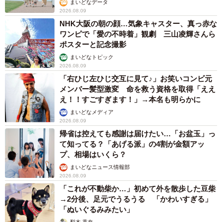
まいどなデータ
2026.08.09
NHK大阪の朝の顔…気象キャスター、真っ赤な
ワンピで「愛の不時着」観劇 三山凌輝さんら
ポスターと記念撮影
まいどなトピック
2026.08.09
「右ひじ左ひじ交互に見て♪」お笑いコンビ元
メンバー髪型激変 命を救う資格を取得「ええ
え！！すごすぎます！」→本名も明らかに
まいどなメディア
2026.08.09
帰省は控えても感謝は届けたい…「お盆玉」っ
て知ってる？「あげる派」の4割が金額アッ
プ、相場はいくら？
まいどなニュース情報部
2026.08.09
「これが不動柴か…」初めて外を散歩した豆柴
→2分後、足元でうるうる 「かわいすぎる」
「ぬいぐるみみたい」