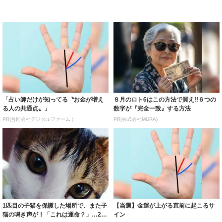
「占い師だけが知ってる〝お金が増え
８月のロト6はこの方法で買え!!６つの
る人の共通点〟」
数字が『完全一致』する方法
PR(合同会社デジタルファーム )
PR(株式会社MURA)
1匹目の子猫を保護した場所で、また子
【当選】金運が上がる直前に起こるサ
猫の鳴き声が！「これは運命？」…2匹
イン