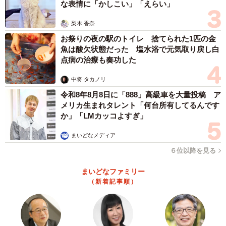
な表情に「かしこい」「えらい」
梨木 香奈
お祭りの夜の駅のトイレ 捨てられた1匹の金
魚は酸欠状態だった 塩水浴で元気取り戻し白
点病の治療も奏功した
中将 タカノリ
令和8年8月8日に「888」高級車を大量投稿 ア
メリカ生まれタレント「何台所有してるんです
か」「LMカッコよすぎ」
まいどなメディア
６位以降を見る
まいどなファミリー
（新着記事順）