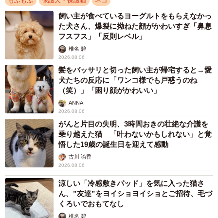
もふもふ
保護犬・保護猫
ネコ
飼い主が食べているヨーグルトをもらえなかっ
た犬さん、爆裂に拗ねた顔がかわいすぎ「鼻息
フスフス」「反則レベル」
椎名 碧
2026.08.06
髪をバッサリと切った飼い主が帰宅すると→愛
犬たちの反応に「ワンコ様でも戸惑うのね
（笑）」「困り顔がかわいい」
ANNA
2026.08.06
がんと片目の失明、3時間おきの壮絶な介護を
乗り越えた猫 「叶わないかもしれない」と覚
悟した19歳の誕生日を迎えて感動
古川 諭香
2026.08.06
涼しい「冷感敷きパッド」を気に入った猫さ
ん、”友達”をヨイショヨイショとご招待、毛づ
くろいでおもてなし
椎名 碧