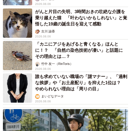
2026.08.06
がんと片目の失明、3時間おきの壮絶な介護を
乗り越えた猫 「叶わないかもしれない」と覚
悟した19歳の誕生日を迎えて感動
古川 諭香
2026.08.06
「カニにアジをあげると青くなる」ほんと
に！？ 「自然の染色技術が凄い」と話題に
その理由とは…？
竹中 友一（RinToris）
2026.08.06
誰も求めていない職場の「謎マナー」、「過剰
な挨拶」や「お土産配り」を抑えた1位は？
やめられない理由は「周りの目」
まいどなデータ
2026.08.06