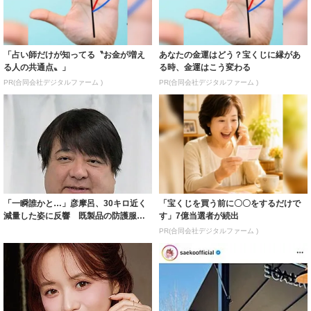
「占い師だけが知ってる〝お金が増え
あなたの金運はどう？宝くじに縁があ
る人の共通点〟」
る時、金運はこう変わる
PR(合同会社デジタルファーム )
PR(合同会社デジタルファーム )
「一瞬誰かと…」彦摩呂、30キロ近く
「宝くじを買う前に〇〇をするだけで
減量した姿に反響 既製品の防護服が
す」7億当選者が続出
着られると...
PR(合同会社デジタルファーム )