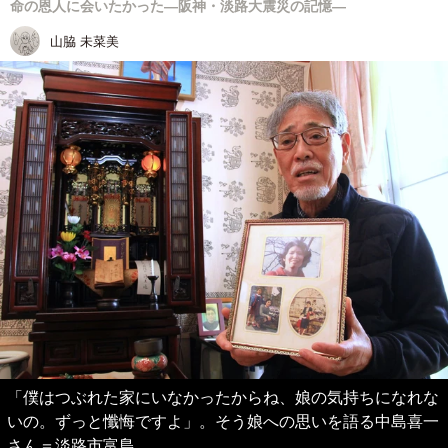
命の恩人に会いたかった―阪神・淡路大震災の記憶―
山脇 未菜美
「僕はつぶれた家にいなかったからね、娘の気持ちになれな
いの。ずっと懺悔ですよ」。そう娘への思いを語る中島喜一
さん＝淡路市富島