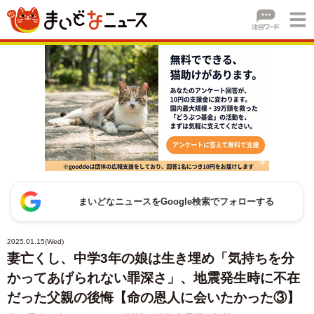
まいどなニュースをGoogle検索でフォローする
2025.01.15(Wed)
妻亡くし、中学3年の娘は生き埋め「気持ちを分
かってあげられない罪深さ」、地震発生時に不在
だった父親の後悔【命の恩人に会いたかった③】