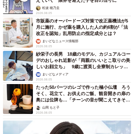
えていく 限界を迎えた子を目の当りに
松波 穂乃圭
2026.08.05
市販薬のオーバードーズ対策で改正薬機法が5
月に施行、かぜ薬を購入した人の約6割が「法
改正を認知」乱用防止の指定成分とは？
まいどなニュース情報部
2026.08.05
紗栄子の長男 18歳のモデル、カジュアルコー
デのおしゃれ近影が「両親のいいとこ取りの美
しいお顔立ち」 9歳に渡英し全寮制カレッジ
で学ぶ
まいどなメディア
2026.08.05
たった50パーツのレゴで作った極小仏壇 ろう
そく、花立て、お供えのご飯、観音開きの扉の
奥には位牌も…「チーンの音が聞こえてきそ
う」
山岡 もと子
2026.08.05