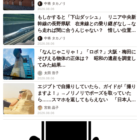
して」
中将 タカノリ
2026.08.06
もしかすると「下山ダッシュ」 リニア中央新
幹線の長野県駅 在来線との乗り継ぎなし→な
ら走れば間に合うんじゃない？ 惜しい位置関
係が反響
中将 タカノリ
2026.08.06
「なんじゃこりゃ！」「ロボ？」大阪・梅田に
そびえる物体の正体は？ 昭和の遺産を調査し
てみた結果…
太田 浩子
2026.08.06
エジプトで自撮りしていたら、ガイドが「撮り
ますよ！」→ノリノリでポーズを取っていた
ら……スマホを返してもらえない 「日本人は
カモ代表かも」「私は6時間で3万円払った」
宮前 晶子
2026.08.06