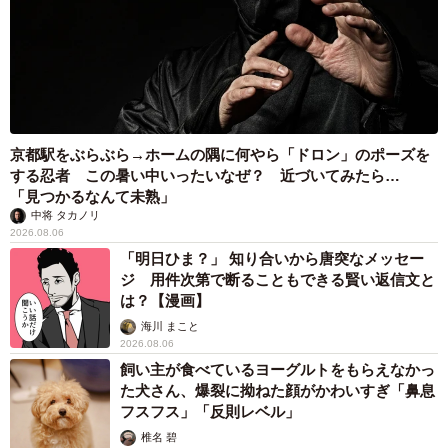
京都駅をぶらぶら→ホームの隅に何やら「ドロン」のポーズを
する忍者 この暑い中いったいなぜ？ 近づいてみたら…
「見つかるなんて未熟」
中将 タカノリ
2026.08.06
「明日ひま？」 知り合いから唐突なメッセー
ジ 用件次第で断ることもできる賢い返信文と
は？【漫画】
海川 まこと
2026.08.06
飼い主が食べているヨーグルトをもらえなかっ
た犬さん、爆裂に拗ねた顔がかわいすぎ「鼻息
フスフス」「反則レベル」
椎名 碧