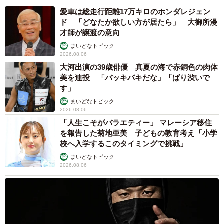
愛車は総走行距離17万キロのホンダレジェン
ド 「どなたか欲しい方が居たら」 大御所漫
才師が譲渡の意向
まいどなトピック
2026.08.06
大河出演の39歳俳優 真夏の海で赤銅色の肉体
美を連投 「バッキバキだな」「ばり渋いで
す」
まいどなトピック
2026.08.06
「人生こそがバラエティー」 マレーシア移住
を報告した菊地亜美 子どもの教育考え「小学
校へ入学するこのタイミングで挑戦」
まいどなトピック
2026.08.06