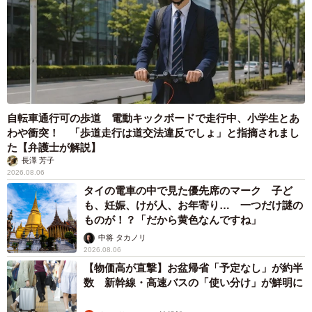
自転車通行可の歩道 電動キックボードで走行中、小学生とあ
わや衝突！ 「歩道走行は道交法違反でしょ」と指摘されまし
た【弁護士が解説】
長澤 芳子
2026.08.06
タイの電車の中で見た優先席のマーク 子ど
も、妊娠、けが人、お年寄り… 一つだけ謎の
ものが！？「だから黄色なんですね」
中将 タカノリ
2026.08.06
【物価高が直撃】お盆帰省「予定なし」が約半
数 新幹線・高速バスの「使い分け」が鮮明に