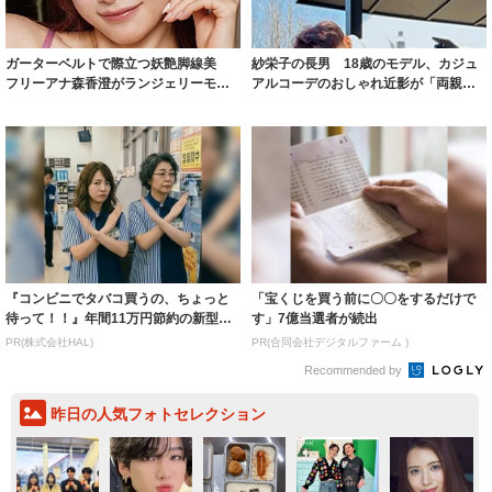
ガーターベルトで際立つ妖艶脚線美
紗栄子の長男 18歳のモデル、カジュ
フリーアナ森香澄がランジェリーモデ
アルコーデのおしゃれ近影が「両親の
ルに ｢PE...
いいとこ取...
『コンビニでタバコ買うの、ちょっと
「宝くじを買う前に〇〇をするだけで
待って！！』年間11万円節約の新型タ
す」7億当選者が続出
バコ
PR(株式会社HAL)
PR(合同会社デジタルファーム )
Recommended by
昨日の人気フォトセレクション