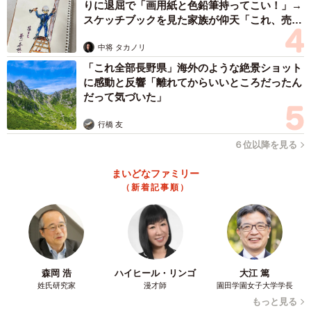
りに退屈で「画用紙と色鉛筆持ってこい！」→
スケッチブックを見た家族が仰天「これ、売れ
ますよ…」
中将 タカノリ
「これ全部長野県」海外のような絶景ショット
に感動と反響「離れてからいいところだったん
だって気づいた」
行橋 友
６位以降を見る
まいどなファミリー
（新着記事順）
森岡 浩
ハイヒール・リンゴ
大江 篤
姓氏研究家
漫才師
園田学園女子大学学長
もっと見る