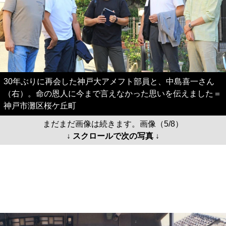
30年ぶりに再会した神戸大アメフト部員と、中島喜一さん
（右）。命の恩人に今まで言えなかった思いを伝えました＝
神戸市灘区桜ケ丘町
まだまだ画像は続きます。画像（5/8）
↓ スクロールで次の写真 ↓