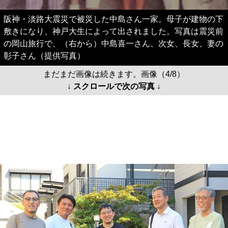
阪神・淡路大震災で被災した中島さん一家。母子が建物の下
敷きになり、神戸大生によって出されました。写真は震災前
の岡山旅行で、（右から）中島喜一さん、次女、長女、妻の
彰子さん（提供写真）
まだまだ画像は続きます。画像（4/8）
↓ スクロールで次の写真 ↓