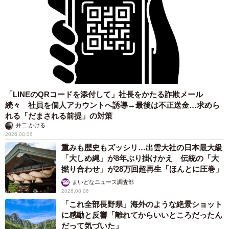
「LINEのQRコードを添付して」社長をかたる詐欺メール
続々 社員を個人アカウントへ誘導→最後は不正送金…求めら
れる「だまされる前提」の対策
井二 かける
2026.08.06
重みも歴史もズッシリ…出雲大社の日本最大級
「大しめ縄」が8年ぶり掛けかえ 伝統の「大
撚り合わせ」が28万回超再生「ほんとに圧巻」
まいどなニュース調査部
2026.08.06
「これ全部長野県」海外のような絶景ショット
に感動と反響「離れてからいいところだったん
だって気づいた」