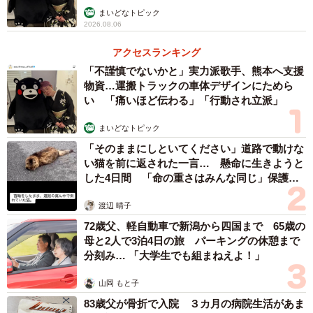
まいどなトピック
2026.08.06
アクセスランキング
「不謹慎でないかと」実力派歌手、熊本へ支援
物資…運搬トラックの車体デザインにためら
い 「痛いほど伝わる」「行動され立派」
まいどなトピック
「そのままにしといてください」道路で動けな
い猫を前に返された一言… 懸命に生きようと
した4日間 「命の重さはみんな同じ」保護団
体代表の訴え
渡辺 晴子
72歳父、軽自動車で新潟から四国まで 65歳の
母と2人で3泊4日の旅 パーキングの休憩まで
分刻み… 「大学生でも組まねえよ！」
山岡 もと子
83歳父が骨折で入院 ３カ月の病院生活があま