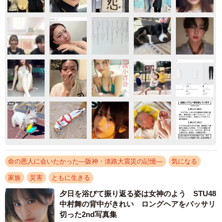
命の恩人に会いたかった―阪神・淡路大震災の記憶―
気になる
家族
災害
ともに生きる
夕日を浴びて振り返る姿は女神のよう STU48
中村舞の背中がきれい ロングヘアをバッサリ
切った2nd写真集