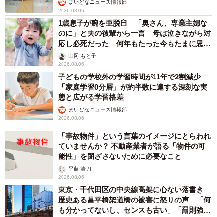
まいどなニュース情報部
2026.08.06
1歳息子が腕を亜脱臼 「奥さん、専業主婦な
のに」と夫の後輩から一言 母は泣きながら対
応し必死だった 何年もたった今もたまに思い
出し…
山岡 もと子
2026.08.06
子どもの学校外の学習時間が11年で2割減少
「家庭学習0分層」が約半数に達する深刻な実
態と広がる学習格差
まいどなニュース情報部
2026.08.06
「事故物件」という言葉のイメージにとらわれ
ていませんか？ 不動産業者が語る「物件の可
能性」を閉ざさないために必要なこと
平藤 清刀
2026.08.06
東京・千代田区の中央線高架に心ない落書き
歴史ある昌平橋架道橋の被害に怒りの声 「何
も分かってないし、センスも古い」「罰則強化