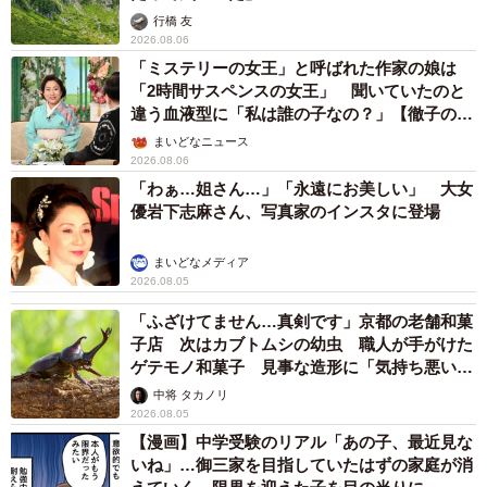
行橋 友
2026.08.06
「ミステリーの女王」と呼ばれた作家の娘は
「2時間サスペンスの女王」 聞いていたのと
違う血液型に「私は誰の子なの？」【徹子の部
屋】
まいどなニュース
2026.08.06
「わぁ…姐さん…」「永遠にお美しい」 大女
優岩下志麻さん、写真家のインスタに登場
まいどなメディア
2026.08.05
「ふざけてません…真剣です」京都の老舗和菓
子店 次はカブトムシの幼虫 職人が手がけた
ゲテモノ和菓子 見事な造形に「気持ち悪いく
らいリアル」
中将 タカノリ
2026.08.05
【漫画】中学受験のリアル「あの子、最近見な
いね」…御三家を目指していたはずの家庭が消