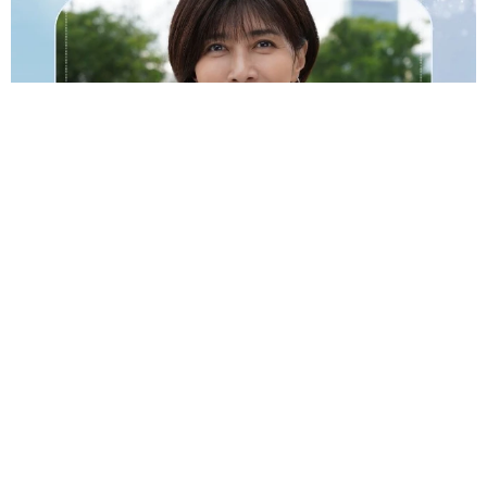
透明感が半端ない！ 「50歳には見えない」「永遠に綺麗」な
内田有紀 ショートヘア＆半袖白シャツの最強夏コーデ
まいどなメディア
2026.08.05
自転車の「ながらスマホ」罰則、6割超が「内
容は知らない」 利用者の意識と実際の法的知
識にギャップ大きく
まいどなニュース情報部
2026.08.05
涼しい「冷感敷きパッド」を気に入った猫さ
ん、”友達”をヨイショヨイショとご招待、毛づ