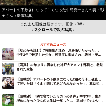
アパートの下敷きになって亡くなった中島喜一さんの妻・彰
子さん（提供写真）
まだまだ画像は続きます。画像（3/8）
↓ スクロールで次の写真 ↓
おすすめニュース
【初めから読む】7時間生き埋め「息を吸いたかった」、
中学3年で被災した少女、後遺症に悩まされ…阪神・淡路
から30年、助けてくれた大学生と再会
【写真】30年ぶりに再会した神戸大アメフト部員と、救助
された家族
【連載②】アパートの下敷きになった2組の母子…硬直し
て開いた目「うまく閉じてあげられなかった」、救助担っ
た大学生の記憶
【連載④】「隣で寝ていた母のうめき声」中学3年、生き
埋めになった少女の人生は一変した…「遠回りでもいい」
立ち直るまで【命の恩人に会いたかった④】