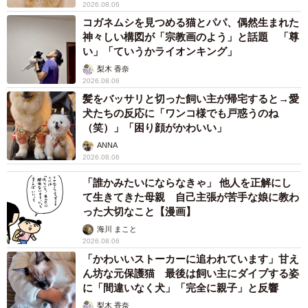
2026.08.06
コガネムシを見つめる猫とパパ、偶然生まれた
神々しい構図が「宗教画のよう」と話題 「尊
い」「ていうかライオンキング」
梨木 香奈
2026.08.06
髪をバッサリと切った飼い主が帰宅すると→愛
犬たちの反応に「ワンコ様でも戸惑うのね
（笑）」「困り顔がかわいい」
ANNA
2026.08.06
「誰かみたいにならなきゃ」 他人を正解にし
て生きてきた母親 自己主張が苦手な娘に教わ
った大切なこと【漫画】
海川 まこと
2026.08.06
「かわいいストーカーに追われています」甘え
ん坊な元保護猫 最後は飼い主にダイブする姿
に「間違いなく犬」「完全に親子」と反響
梨木 香奈