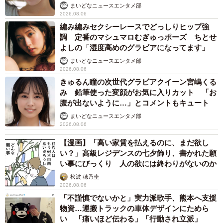
まいどなニュースエンタメ部
2026.08.06
編み編みセクシーレースでどっしりヒップ強
調 定番のマシュマロむぎゅっポーズ ちとせ
よしの「湿度高めのグラビアになってます」
まいどなニュースエンタメ部
2026.08.06
きゅるん瞳の次世代グラビアクイーン宮嶋くる
み 鉛筆使った変顔がお気に入りカット 「お
腹が出ないように…」とコメントもキュート
まいどなニュースエンタメ部
2026.08.06
【漫画】「高い家賃を払えるのに、まだ欲し
い？」高級レジデンスの七夕飾り、書かれた願
い事にびっくり 人の欲には終わりがないのか
松波 穂乃圭
2026.08.06
「不謹慎でないかと」実力派歌手、熊本へ支援
物資…運搬トラックの車体デザインにためら
い 「痛いほど伝わる」「行動され立派」