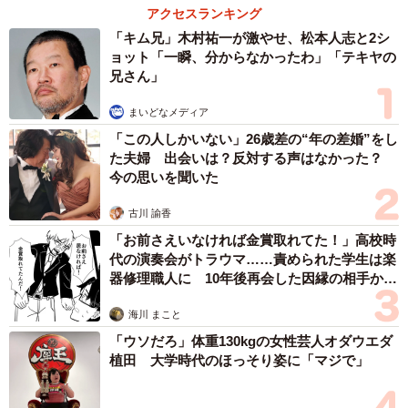
を募らせていた。
アクセスランキング
「キム兄」木村祐一が激やせ、松本人志と2シ
そんな時、「（橋が）たわんでる！」と橋の下の群衆から
ョット「一瞬、分からなかったわ」「テキヤの
兄さん」
声が上がった。危機を感じた警備員が持っていた拡声器の
サイレン機能をオンにし、けたたましい警報音がアーケー
まいどなメディア
ドに響いた。
「この人しかいない」26歳差の“年の差婚”をし
た夫婦 出会いは？反対する声はなかった？
橋の近くにいた聴衆は「橋が落ちる」「怖い怖い」「（橋
今の思いを聞いた
の上から）動いて！」と身振り手振りを交えて大声を上
古川 諭香
げ、橋の左右に人々が分かれた。騒動を聞きつけた警察も
「お前さえいなければ金賞取れてた！」高校時
駆け付け、橋を通行止めにし、雑踏事故などの危険は回避
代の演奏会がトラウマ……責められた学生は楽
された。
器修理職人に 10年後再会した因縁の相手から
思わぬ申し出【漫画】
海川 まこと
重量オーバーによる警報ではなく、警備員のとっさの判断
「ウソだろ」体重130kgの女性芸人オダウエダ
によるサイレン発動だったが、警官からは「（雑踏事故を
植田 大学時代のほっそり姿に「マジで」
防ぐことができて）結果的に良かった」と言われたとい
う。