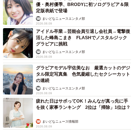
優・奥村優季、BRODYに初ソログラビア＆限
定版表紙で登場
橋の上では桂事務局長ら商店街関係者や、ブリッジとつな
まいどなニュースエンタメ部
がるマルイの関係者、警備員が「（橋を）通り過ぎてくだ
2026.08.09
さい」と呼び掛けていたが、斎藤さんの演説前に身動きが
アイドル卒業→芸能会員引退し会社員→電撃復
取れないほど聴衆が膨れ上がり、「ブリッジに人がとどま
活した峰島こまき FLASHでノスタルジック
グラビアに挑戦
り、動かなくなってしまった」と振り返る。維新参議院全
まいどなニュースエンタメ部
国比例区支部長の飯田哲史さんが「三宮、爆発的な人出。
2026.08.09
一歩も動けないぐらいの集まり！」とXに投稿した写真に
グラビアモデル宇佐美なお 厳選カットのデジ
は、橋の上にも聴衆が集まっている様子が写っていた。
タル限定写真集 色気凝縮したセクシーカット
の連続
商店街に架けられたブリッジは、1995年の阪神・淡路大震
まいどなニュースエンタメ部
災後、設けられたもの。「多くの人が滞留するための場所
2026.08.09
疲れた日はサボってOK！みんなが真っ先に手
じゃない」。ヴィッセル神戸でプレーしたイニエスタらス
を抜く家事ランキング 2位は「掃除」1位は？
ターや芸能人、国会議員が訪れた時にもなかったという規
模の人出に「今まで商店街にこんなに人が集まったことは
まいどなニュース情報部
ない。どのくらいの重量までもつのか分からない」と焦り
2026.08.09