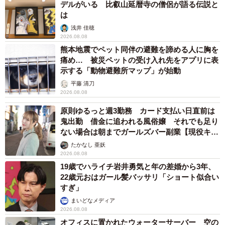
デルがいる 比叡山延暦寺の僧侶が語る伝説と
は
浅井 佳穂
2026.08.08
熊本地震でペット同伴の避難を諦める人に胸を
痛め… 被災ペットの受け入れ先をアプリに表
示する「動物避難所マップ」が始動
平藤 清刀
2026.08.08
原則ゆるっと週3勤務 カード支払い日直前は
鬼出勤 借金に追われる風俗嬢 それでも足り
ない場合は朝までガールズバー副業【現役キャ
ストに取材】
たかなし 亜妖
2026.08.08
19歳でハライチ岩井勇気と年の差婚から3年、
22歳元おはガール髪バッサリ「ショート似合い
すぎ」
まいどなメディア
2026.08.08
オフィスに置かれたウォーターサーバー 空の