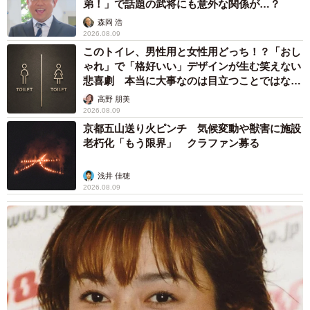
弟！」で話題の武将にも意外な関係が…？
森岡 浩
2026.08.09
このトイレ、男性用と女性用どっち！？「おし
ゃれ」で「格好いい」デザインが生む笑えない
悲喜劇 本当に大事なのは目立つことではな
く…
高野 朋美
2026.08.09
京都五山送り火ピンチ 気候変動や獣害に施設
老朽化「もう限界」 クラファン募る
浅井 佳穂
2026.08.09
4/4
「たわんでる！」と騒ぎになった三宮商店街のブリッジ。高低差のた
め、もともと傾いている