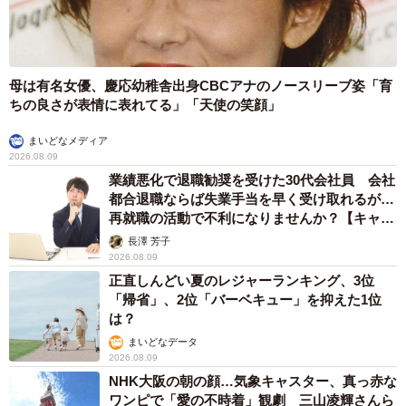
母は有名女優、慶応幼稚舎出身CBCアナのノースリーブ姿「育
ちの良さが表情に表れてる」「天使の笑顔」
まいどなメディア
2026.08.09
業績悪化で退職勧奨を受けた30代会社員 会社
都合退職ならば失業手当を早く受け取れるが…
再就職の活動で不利になりませんか？【キャリ
アカウンセラーが解説】
長澤 芳子
2026.08.09
正直しんどい夏のレジャーランキング、3位
「帰省」、2位「バーベキュー」を抑えた1位
は？
まいどなデータ
2026.08.09
NHK大阪の朝の顔…気象キャスター、真っ赤な
ワンピで「愛の不時着」観劇 三山凌輝さんら