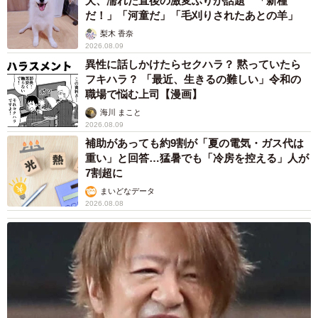
犬、濡れた直後の激変ぶりが話題 「新種
だ！」「河童だ」「毛刈りされたあとの羊」
梨木 香奈
2026.08.09
異性に話しかけたらセクハラ？ 黙っていたら
フキハラ？ 「最近、生きるの難しい」令和の
職場で悩む上司【漫画】
海川 まこと
2026.08.09
補助があっても約9割が「夏の電気・ガス代は
重い」と回答…猛暑でも「冷房を控える」人が
7割超に
まいどなデータ
2026.08.08