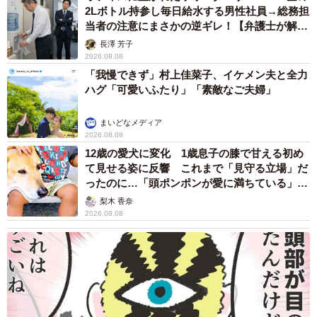
2Lボトル持参し毎日給水する男性社員→総務担
当者の注意にまさかの逆ギレ！【弁護士が解
説】
長澤 芳子
2026.08.08
「我慢できず」村上佳菜子、イケメン夫と全力
ハグ「可愛いふたり」「素敵なご夫婦」
まいどなメディア
2026.08.08
12歳の愛犬に変化 1歳息子の膝で甘える初め
て見せる姿に反響 これまで「見守る立場」だ
ったのに…「頭ポンポンが愛に満ちている」
「尊…」
梨木 香奈
2026.08.08