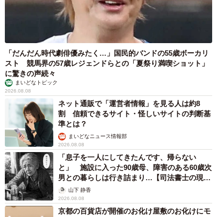
「だんだん時代劇俳優みたく…」国民的バンドの55歳ボーカリ
スト 競馬界の57歳レジェンドらとの「夏祭り満喫ショット」
に驚きの声続々
まいどなトピック
2026.08.08
ネット通販で「運営者情報」を見る人は約8
割 信頼できるサイト・怪しいサイトの判断基
準とは？
まいどなニュース情報部
2026.08.08
「息子を一人にしてきたんです、帰らない
と」 施設に入った90歳母、障害のある60歳次
男との暮らしは行き詰まり…【司法書士の現場
から】
山下 静香
2026.08.08
京都の百貨店が開催のお化け屋敷のお化けにモ