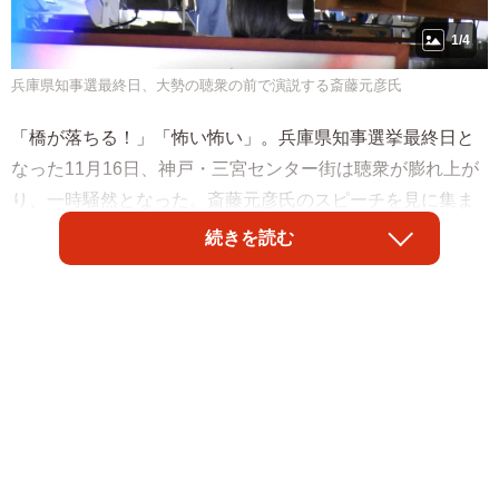
1/4
兵庫県知事選最終日、大勢の聴衆の前で演説する斎藤元彦氏
「橋が落ちる！」「怖い怖い」。兵庫県知事選挙最終日と
なった11月16日、神戸・三宮センター街は聴衆が膨れ上が
り、一時騒然となった。斎藤元彦氏のスピーチを見に集ま
った聴衆が商店街の歩道橋に集まると、サイレンが鳴り響
続きを読む
き、歩道橋下の人たちが「橋が（重みで）曲がってるや
ん」「（橋が）折れる！」「ビルの中に入って」と橋上の
人たちに離散するよう呼びかけ、「センター街の歩道橋が
重量オーバーで警報が鳴り危険な状況に」とX（旧Twitter）
に投稿された動画が広く拡散された。