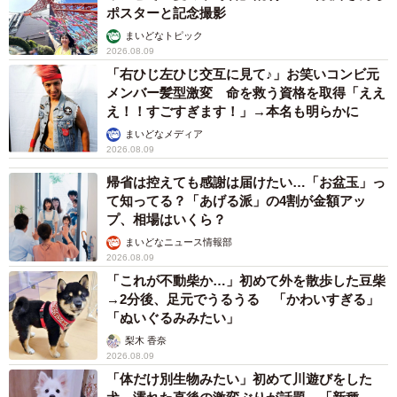
ポスターと記念撮影
まいどなトピック
2026.08.09
「右ひじ左ひじ交互に見て♪」お笑いコンビ元
メンバー髪型激変 命を救う資格を取得「ええ
え！！すごすぎます！」→本名も明らかに
まいどなメディア
2026.08.09
帰省は控えても感謝は届けたい…「お盆玉」っ
て知ってる？「あげる派」の4割が金額アッ
プ、相場はいくら？
まいどなニュース情報部
2026.08.09
「これが不動柴か…」初めて外を散歩した豆柴
→2分後、足元でうるうる 「かわいすぎる」
「ぬいぐるみみたい」
梨木 香奈
2026.08.09
「体だけ別生物みたい」初めて川遊びをした