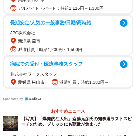
アルバイト・パート：時給1,116円～1,330円
2/4
長期安定/人気の一般事務/日勤/高時給
斎藤元彦氏の演説のため集まった聴衆が橋の上にもいる（飯田哲史さん
JPC株式会社
提供）
新潟県 燕市
派遣社員：時給1,200円～1,500円
まとめサイトでは「センター街歩道橋、重量オーバーで警
報発動！崩落寸前の危機を回避」などと伝えられた。果た
病院での受付・医療事務スタッフ
して歩道橋は重量オーバーによってサイレンが鳴ったの
株式会社ワークスタッフ
か。橋は曲がってしまったのか。三宮センター街1丁目商店
愛媛県 松山市
派遣社員：時給1,180円～
街振興組合の桂隆（かつら・たかし）事務局長に聞いた。
Sponsored by
11月16日夕方、三宮センター街東口は兵庫県知事選に立候
補した大澤芳清氏や稲村和美氏、斎藤元彦氏が次々に演説
おすすめニュース
を行い、人が増えていたという。
【写真】「爆発的な人出」斎藤元彦氏の知事選ラストスピ
ーチのため、ブリッジにも聴衆が集まった
「大澤さんの演説の時からブリッジ（歩道橋）に人がい