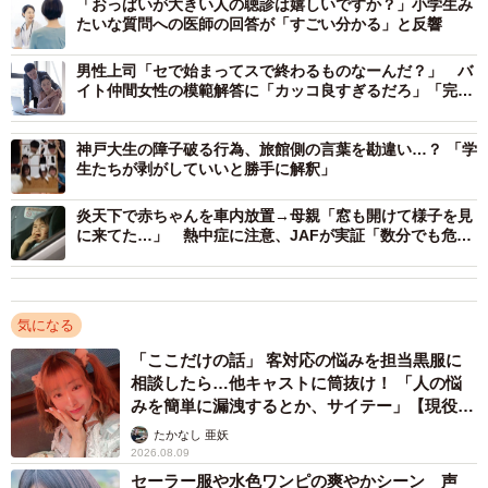
「おっぱいが大きい人の聴診は嬉しいですか？」小学生み
て、その後、稲村さん、斎藤さんと立候補者が変わるうち
たいな質問への医師の回答が「すごい分かる」と反響
に、どんどん聴衆が増えていった」
男性上司「セで始まってスで終わるものなーんだ？」 バ
イト仲間女性の模範解答に「カッコ良すぎるだろ」「完璧
な返し！」
神戸大生の障子破る行為、旅館側の言葉を勘違い…？ 「学
生たちが剥がしていいと勝手に解釈」
炎天下で赤ちゃんを車内放置→母親「窓も開けて様子を見
に来てた…」 熱中症に注意、JAFが実証「数分でも危険
レベル」、子を車に残していく親は意外に多い！？
気になる
「ここだけの話」 客対応の悩みを担当黒服に
相談したら…他キャストに筒抜け！ 「人の悩
みを簡単に漏洩するとか、サイテー」【現役キ
3/4
ャストに取材】
たかなし 亜妖
2026.08.09
「たわんでる！」と騒ぎになった三宮商店街のブリッジ。高低差のた
め、もともと傾いている
セーラー服や水色ワンピの爽やかシーン 声