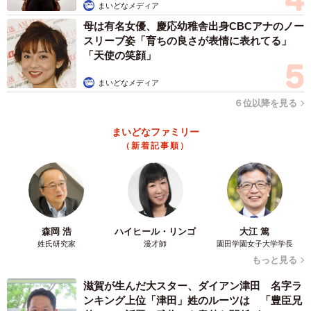
まいどなメディア
母は有名女優、慶応幼稚舎出身CBCアナのノー
また、商店街を挟むマルイ2階と南側の建物をつなぐブリッ
スリーブ姿「育ちの良さが表情に表れてる」
ジは、二つの建物に高低差があるため、もともと折れ曲が
「天使の笑顔」
ったように傾いている。桂事務局長は「傾斜のある橋を見
まいどなメディア
上げた人が『たわんでいる』とビックリしたんじゃない
６位以降を見る
か」「人が集まり、橋が揺れていたことも影響したと思
う」と話した。
まいどなファミリー
（新着記事順）
森岡 浩
ハイヒール・リンゴ
大江 篤
姓氏研究家
漫才師
園田学園女子大学学長
もっと見る
滋賀が生んだ大スター、ダイアン津田 名字ラ
ンキング上位「津田」姓のルーツは 「豊臣兄