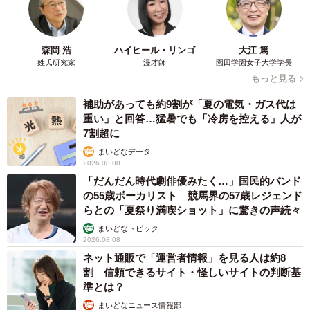
森岡 浩
ハイヒール・リンゴ
大江 篤
姓氏研究家
漫才師
園田学園女子大学学長
もっと見る
補助があっても約9割が「夏の電気・ガス代は
重い」と回答…猛暑でも「冷房を控える」人が
7割超に
まいどなデータ
2026.08.08
「だんだん時代劇俳優みたく…」国民的バンド
の55歳ボーカリスト 競馬界の57歳レジェンド
らとの「夏祭り満喫ショット」に驚きの声続々
まいどなトピック
2026.08.08
ネット通販で「運営者情報」を見る人は約8
割 信頼できるサイト・怪しいサイトの判断基
準とは？
まいどなニュース情報部