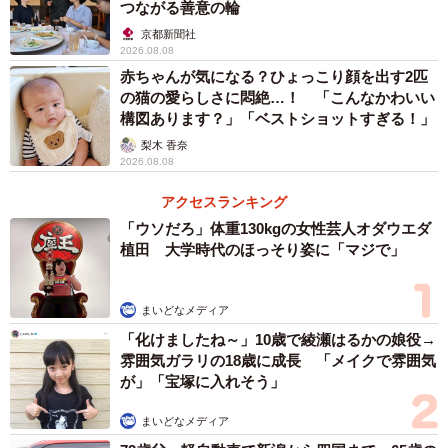
つながる善意の輪
京都新聞社
2026.08.08
赤ちゃんが気になる？ひょっこり顔を出す2匹
の猫の愛らしさに悶絶…！ 「こんなかわいい
構図あります？」「ベストショットすぎる！」
梨木 香奈
2026.08.08
アクセスランキング
「ウソだろ」体重130kgの女性芸人オダウエダ
植田 大学時代のほっそり姿に「マジで」
まいどなメディア
「化けましたね～」10歳で綾瀬はるかの娘役→
雰囲気ガラリの18歳に成長 「メイクで雰囲気
が」「宝塚に入れそう」
まいどなメディア