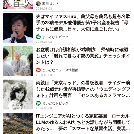
海川 まこと
2026.08.08
夫はマイファスHiro、義父母も義兄も超有名歌
手の28歳モデル兼俳優が第1子出産を報告「母
子ともに健康…日々、大切に過ごしたい」
まいどなトピック
2026.08.08
お盆明けは介護相談が3割増加 帰省時に確認
したい「離れて暮らす親の異変」チェックポイ
ントは？
まいどなニュース情報部
2026.08.08
両親は「東京キッド」の看板役者 ライダー演
じた42歳元俳優が再婚妻との「ウエディングフ
ォト」計画を明言 「センスあるカメラマン求
む」
まいどなトピック
2026.08.08
ITエンジニアがAIとつくる家庭菜園 ローカル
LLMのゆるふわAIたちとお話しながら開墾して
みたら… 夢の「スマートな菜園生活」実現な