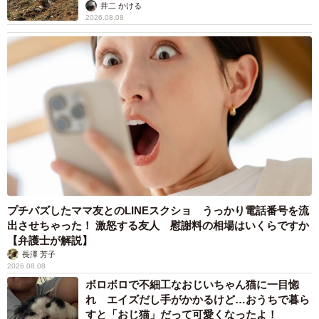
るか
井二 かける
2026.08.08
プチバズしたママ友とのLINEスクショ うっかり電話番号を流
出させちゃった！ 激怒する友人 慰謝料の相場はいくらですか
【弁護士が解説】
長澤 芳子
2026.08.08
ボロボロで不細工なおじいちゃん猫に一目惚
れ エイズだし手がかかるけど…おうちで暮ら
すと「おじ猫」だって可愛くなったよ！