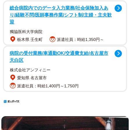
総合病院内でのデータ入力業務/社会保険加入あ
り/経験不問/医師事務作業/シフト制/主婦・主夫歓
迎
獨協医科大学病院
栃木県 壬生町
派遣社員：時給1,350円～
病院の受付業務/車通勤OK/交通費支給/名古屋市
天白区
株式会社アンフィニー
愛知県 名古屋市
派遣社員：時給1,400円～1,750円