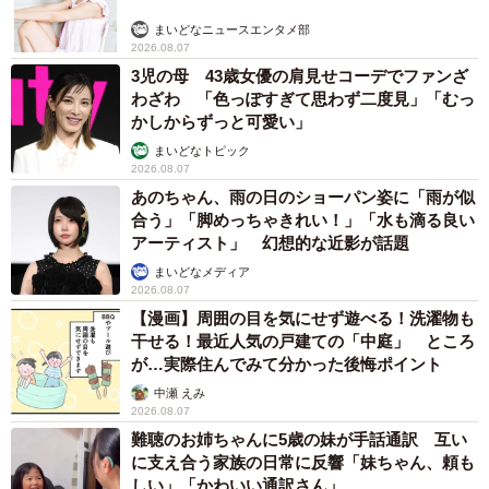
まいどなニュースエンタメ部
2026.08.07
3児の母 43歳女優の肩見せコーデでファンざ
わざわ 「色っぽすぎて思わず二度見」「むっ
かしからずっと可愛い」
まいどなトピック
2026.08.07
あのちゃん、雨の日のショーパン姿に「雨が似
合う」「脚めっちゃきれい！」「水も滴る良い
アーティスト」 幻想的な近影が話題
まいどなメディア
2026.08.07
【漫画】周囲の目を気にせず遊べる！洗濯物も
干せる！最近人気の戸建ての「中庭」 ところ
が…実際住んでみて分かった後悔ポイント
中瀬 えみ
2026.08.07
難聴のお姉ちゃんに5歳の妹が手話通訳 互い
に支え合う家族の日常に反響「妹ちゃん、頼も
しい」「かわいい通訳さん」