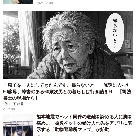
2026.08.08
「息子を一人にしてきたんです、帰らないと」 施設に入った
90歳母、障害のある60歳次男との暮らしは行き詰まり…【司法
書士の現場から】
山下 静香
2026.08.08
熊本地震でペット同伴の避難を諦める人に胸を
痛め… 被災ペットの受け入れ先をアプリに表
示する「動物避難所マップ」が始動