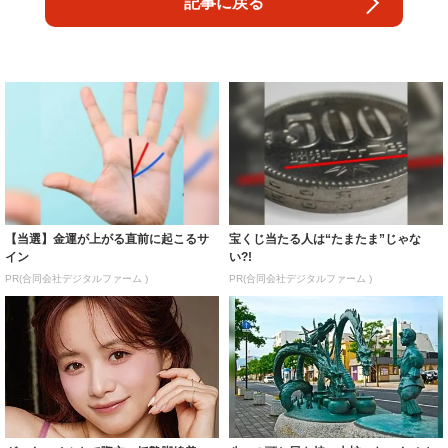
記事に戻る
【当選】金運が上がる直前に起こるサ
宝くじ当たる人は“たまたま”じゃな
イン
い?!
PR(合同会社デジタルファーム )
PR(合同会社デジタルファーム )