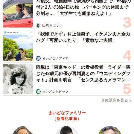
72歳父、軽自動車で新潟から四国まで 65歳の
母と2人で3泊4日の旅 パーキングの休憩まで
分刻み… 「大学生でも組まねえよ！」
山岡 もと子
「我慢できず」村上佳菜子、イケメン夫と全力
ハグ「可愛いふたり」「素敵なご夫婦」
まいどなメディア
両親は「東京キッド」の看板役者 ライダー演
じた42歳元俳優が再婚妻との「ウエディングフ
ォト」計画を明言 「センスあるカメラマン求
む」
まいどなトピック
６位以降を見る
まいどなファミリー
（新着記事順）