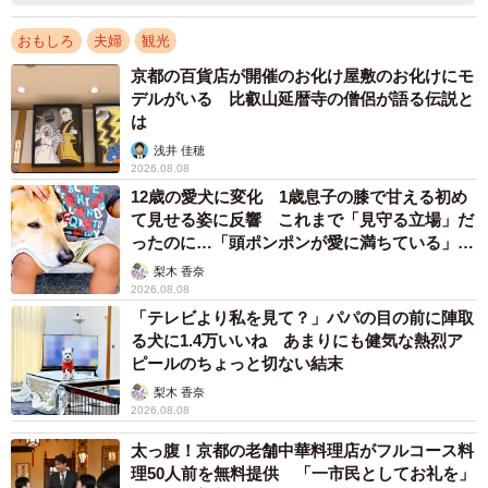
おもしろ
夫婦
観光
京都の百貨店が開催のお化け屋敷のお化けにモ
デルがいる 比叡山延暦寺の僧侶が語る伝説と
は
浅井 佳穂
2026.08.08
12歳の愛犬に変化 1歳息子の膝で甘える初め
て見せる姿に反響 これまで「見守る立場」だ
ったのに…「頭ポンポンが愛に満ちている」
「尊…」
梨木 香奈
2026.08.08
「テレビより私を見て？」パパの目の前に陣取
る犬に1.4万いいね あまりにも健気な熱烈ア
ピールのちょっと切ない結末
梨木 香奈
2026.08.08
太っ腹！京都の老舗中華料理店がフルコース料
理50人前を無料提供 「一市民としてお礼を」