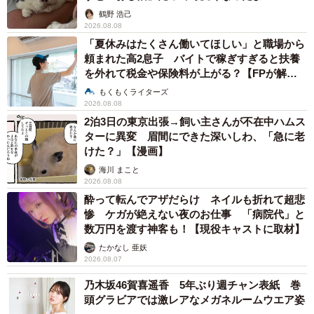
鶴野 浩己
2026.08.08
「夏休みはたくさん働いてほしい」と職場から
頼まれた高2息子 バイトで稼ぎすぎると扶養
を外れて税金や保険料が上がる？【FPが解
説】
もくもくライターズ
2026.08.08
2泊3日の東京出張→飼い主さんが不在中ハムス
ターに異変 眉間にできた深いしわ、「急に老
けた？」【漫画】
海川 まこと
2026.08.08
酔って転んでアザだらけ ネイルも折れて超悲
惨 ケガが絶えない夜のお仕事 「病院代」と
数万円を渡す神客も！【現役キャストに取材】
たかなし 亜妖
2026.08.07
乃木坂46賀喜遥香 5年ぶり週チャン表紙 巻
頭グラビアでは激レアなメガネルームウエア姿