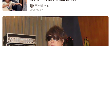
五ヶ瀬 あお
2026.08.07
ラストライブ控えるT-BOLAN森友嵐士 にしたん社長がTikTok
内で独占インタビュー
まいどなニュース
2026.08.07
「男の子のママっぽいよね」ってどういう意
味？ 女系家族で育った母 いつもスカートと