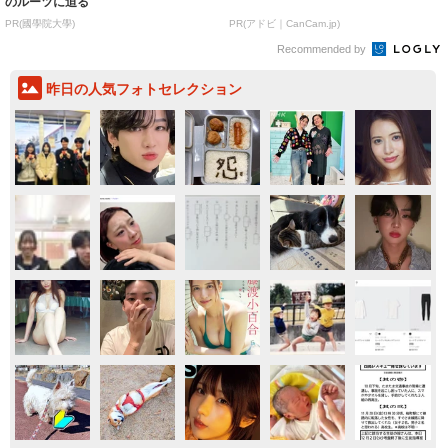
のルーツに迫る
PR(國學院大學)
PR(アドビ｜CanCam.jp)
Recommended by
昨日の人気フォトセレクション