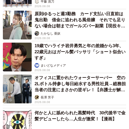
平藤 清刀
2026.08.08
原則ゆるっと週3勤務 カード支払い日直前は
鬼出勤 借金に追われる風俗嬢 それでも足り
ない場合は朝までガールズバー副業【現役キャ
ストに取材】
たかなし 亜妖
2026.08.08
19歳でハライチ岩井勇気と年の差婚から3年、
22歳元おはガール髪バッサリ「ショート似合い
すぎ」
まいどなメディア
2026.08.08
オフィスに置かれたウォーターサーバー 空の
2Lボトル持参し毎日給水する男性社員→総務担
当者の注意にまさかの逆ギレ！【弁護士が解
説】
長澤 芳子
2026.08.08
何かと人に舐められた黒髪時代 30代後半で金
髪デビューしたら…人生が激変！【漫画】