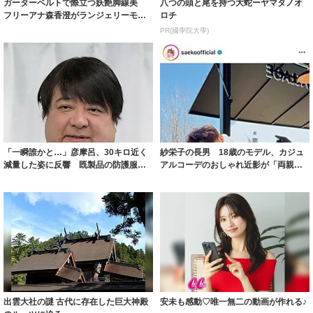
ガーターベルトで際立つ妖艶脚線美
八つの頭と尾を持つ大蛇ーヤマタノオ
フリーアナ森香澄がランジェリーモデ
ロチ
ルに ｢PE...
PR(國學院大學)
「一瞬誰かと…」彦摩呂、30キロ近く
紗栄子の長男 18歳のモデル、カジュ
減量した姿に反響 既製品の防護服が
アルコーデのおしゃれ近影が「両親の
着られると...
いいとこ取...
出雲大社の謎 古代に存在した巨大神殿
安未も感動♡唯一無二の動画が作れる♪