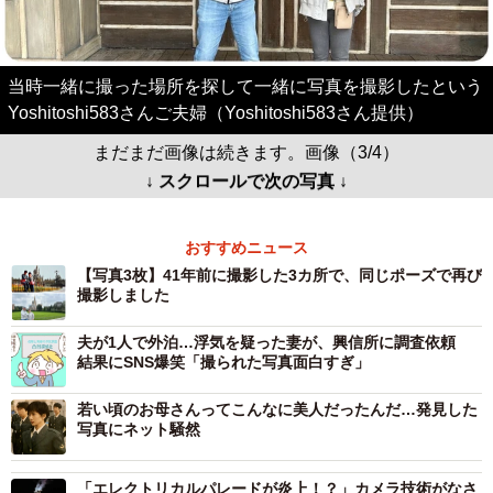
当時一緒に撮った場所を探して一緒に写真を撮影したという
Yoshitoshi583さんご夫婦（Yoshitoshi583さん提供）
まだまだ画像は続きます。画像（3/4）
↓ スクロールで次の写真 ↓
おすすめニュース
【写真3枚】41年前に撮影した3カ所で、同じポーズで再び
撮影しました
夫が1人で外泊…浮気を疑った妻が、興信所に調査依頼
結果にSNS爆笑「撮られた写真面白すぎ」
若い頃のお母さんってこんなに美人だったんだ…発見した
写真にネット騒然
「エレクトリカルパレードが炎上！？」カメラ技術がなさ