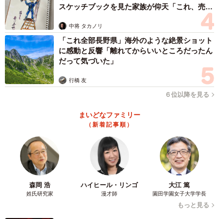
スケッチブックを見た家族が仰天「これ、売れ
あんこときなこでご褒美スイーツの完成♡（提供：
ますよ…」
@hayuka_chokatsu_sweetsさん）
中将 タカノリ
「これ全部長野県」海外のような絶景ショット
はゆかさんに作り方のポイントを尋ねると、「豆腐と片
に感動と反響「離れてからいいところだったん
栗粉をしっかり混ぜること」とのこと。最初の混ぜ始め
だって気づいた」
は、体感1分くらいは混ぜ、1回目のレンチン後も素早くし
行橋 友
っかり混ぜることが重要だそうです。さらに、2回目のレン
６位以降を見る
チン後は、ヘラでしっかりこねると、本当のお餅のように
まいどなファミリー
なるとのこと。
（新着記事順）
また、豆腐は、水に浸かっていない充填豆腐がおすすめ
で、餡子がなくても生地に少し甘味料を足すだけで、甘み
が出て美味しいそう。詳細の材料と作り方は、はゆかさん
のInstagramで紹介されています。
森岡 浩
ハイヒール・リンゴ
大江 篤
姓氏研究家
漫才師
園田学園女子大学学長
もっと見る