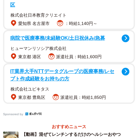
区
株式会社日本教育クリエイト
愛知県 名古屋市
：時給1,140円～
病院で医療事務/未経験OK/土日祝休み/急募
ヒューマンリソシア株式会社
東京都 港区
派遣社員：時給1,600円
「肌寒い時、ほっこり甘いもの食べたくならない？」の問
IT業界大手NTTデータグループの医療事務/レセ
いかけを添えて始まるきな粉餅の作り方動画を公開したと
プト作成経験をお持ちの方
ころ、「罪悪感なし」「レシピ知りたい」という声が続
株式会社ユビキタス
出。
東京都 豊島区
派遣社員：時給1,850円
生地の材料は、たった2つだけでOK！まずはボウルに絹ど
Sponsored by
うふと片栗粉を入れ、滑らかになるまでよく混ぜます。一
おすすめニュース
度レンジでチンした後、さらに片栗粉の塊を潰すようにし
【動画】混ぜてレンチンするだけのヘルシーおやつ
っかりと混ぜ、再度レンジへ。ヘラでよく練れば、生地の