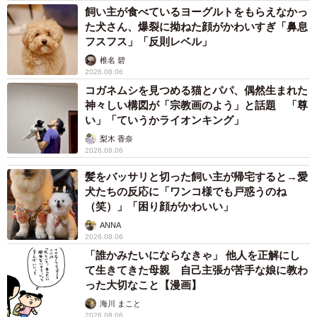
飼い主が食べているヨーグルトをもらえなかっ
た犬さん、爆裂に拗ねた顔がかわいすぎ「鼻息
フスフス」「反則レベル」
椎名 碧
2026.08.06
コガネムシを見つめる猫とパパ、偶然生まれた
神々しい構図が「宗教画のよう」と話題 「尊
い」「ていうかライオンキング」
梨木 香奈
2026.08.06
髪をバッサリと切った飼い主が帰宅すると→愛
5/6
犬たちの反応に「ワンコ様でも戸惑うのね
（笑）」「困り顔がかわいい」
混ぜて包むだけの簡単『かぼちゃ大福』も好評（提供：
@hayuka_chokatsu_sweetsさん）
ANNA
2026.08.06
「誰かみたいにならなきゃ」 他人を正解にし
ーー産後、13kgのダイエットに成功されたそうですね！ダ
て生きてきた母親 自己主張が苦手な娘に教わ
イエット中、意識していたことは？
った大切なこと【漫画】
海川 まこと
「一番意識していたことは、ストレスを溜めないことで
2026.08.06