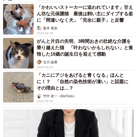
「かわいいストーカーに追われています」甘え
す！ストレスはダイエットの大敵です！私の場合、ストレ
ん坊な元保護猫 最後は飼い主にダイブする姿
ス解消がおやつを食べることで、チョコ菓子の大袋を秒で
に「間違いなく犬」「完全に親子」と反響
平らげることもあったんですが（笑）、当然痩せません
梨木 香奈
し、肌も荒れ、翌日に後悔する、の繰り返しでした。
2026.08.06
がんと片目の失明、3時間おきの壮絶な介護を
乗り越えた猫 「叶わないかもしれない」と覚
簡単に作れるヘルシーおやつを食べるようになってから
悟した19歳の誕生日を迎えて感動
は、罪悪感なく心も満たされますし、身体にも良く、良い
古川 諭香
ことしかないです。また、市販のお菓子を食べ慣れている
2026.08.06
と、最初はヘルシーおやつの甘さが物足りなく感じるかも
「カニにアジをあげると青くなる」ほんと
に！？ 「自然の染色技術が凄い」と話題に
しれませんが、慣れると市販のお菓子は甘すぎると感じて
その理由とは…？
きます。
竹中 友一（RinToris）
2026.08.06
そうすると、スーパーのお菓子コーナーを素通りできる
ようになるので、ぜひ試していただきたいです！」