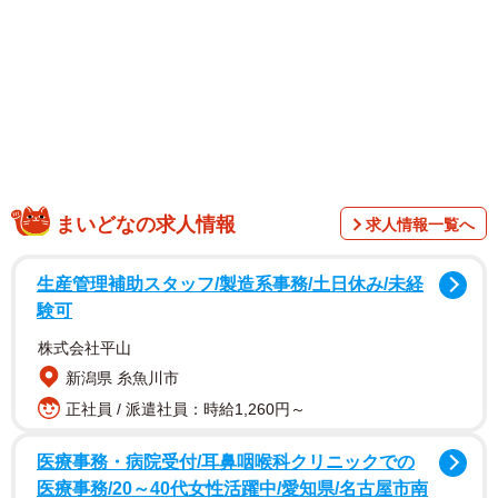
1/6
材料2つで手軽にできるヘルシーなきなこ餅が話題に（提供：
まいどなの求人情報
求人情報一覧へ
@hayuka_chokatsu_sweetsさん）
生産管理補助スタッフ/製造系事務/土日休み/未経
投稿したのは、自身も産後13kgのダイエットに成功した
験可
という腸活アドバイザーで2児の母、はゆか
株式会社平山
（
@hayuka_chokatsu_sweets
）さん。簡単にできて、栄
新潟県 糸魚川市
養もたっぷりの手作りスイーツをSNSで発信しています。
正社員 / 派遣社員：時給1,260円～
医療事務・病院受付/耳鼻咽喉科クリニックでの
医療事務/20～40代女性活躍中/愛知県/名古屋市南