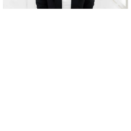
誰も求めていない職場の「謎マナー」、「過剰な挨拶」や「お
土産配り」を抑えた1位は？ やめられない理由は「周りの目」
まいどなデータ
2026.08.06
自転車通行可の歩道 電動キックボードで走行
中、小学生とあわや衝突！ 「歩道走行は道交
6/6
法違反でしょ」と指摘されました【弁護士が解
説】
長澤 芳子
お腹周りを隠す服ばかり着ていた頃がまるで別人のようなスタイルを実
2026.08.06
現！（提供：@hayuka_chokatsu_sweetsさん）
タイの電車の中で見た優先席のマーク 子ど
も、妊娠、けが人、お年寄り… 一つだけ謎の
ーーSNSでヘルシーな簡単おやつを発信する際に、大切に
ものが！？「だから黄色なんですね」
していることはありますか？
中将 タカノリ