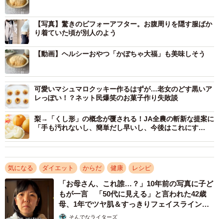
完成です。
【写真】驚きのビフォーアフター。お腹周りを隠す服ばか
り着ていた頃が別人のよう
【動画】ヘルシーおやつ「かぼちゃ大福」も美味しそう
可愛いマシュマロクッキー作るはずが…老女のどす黒いア
レっぽい！？ネット民爆笑のお菓子作り失敗談
梨→「くし形」の概念が覆される！JA全農の斬新な提案に
「手も汚れないし、簡単だし早いし、今後はこれにす
る！」
気になる
ダイエット
からだ
健康
レシピ
「お母さん、これ誰…？」10年前の写真に子ど
2/6
もが一言 「50代に見える」と言われた42歳
母、1年でツヤ肌＆すっきりフェイスラインに
生地の材料は、豆腐と片栗粉だけ！（提供：@hayuka_chokatsu_sweets
「ぜんっぜん違います」
さん）
そんでなライターズ