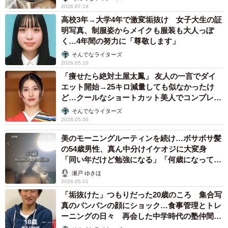
2026.07.18
高校3年→大学4年で激変垢抜け 女子大生の証
明写真、制服姿からメイクも服装も大人っぽ
く…4年間の努力に「尊敬します」
そんでなライターズ
2026.05.10
「痩せたら絶対土屋太鳳」 友人の一言でダイ
エット開始→25キロ減量しても似なかったけ
ど…クールなショートカット美人でコンプレッ
クス卒業 「人生変わった」
そんでなライターズ
2026.05.06
美のモーニングルーティンを続け…ボサボサ髪
の54歳男性、真ん中分けイケオジに大変身
「同い年だけど勉強になる」「何歳になっても
人に見られている意識は持っていたい」
3/6
瀬戸 ゆきほ
2026.05.01
しっかり混ぜるとお餅のような仕上がりに（提供：
「垢抜けた」つもりだった20歳のころ 集合写
@hayuka_chokatsu_sweetsさん）
真のパンパンの顔にショック…食事管理とトレ
ーニングの日々 再会した中学時代の塾仲間か
ら「誰ですか？」
お餅のように仕上がった生地で餡子を包み、甘味料と塩