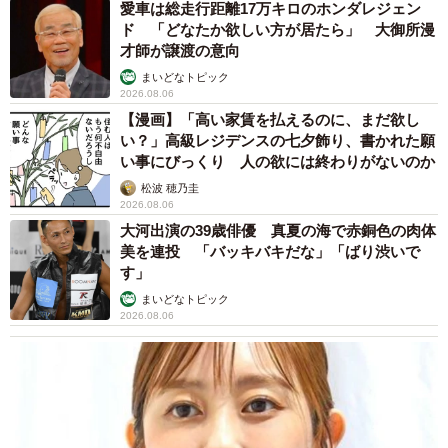
愛車は総走行距離17万キロのホンダレジェン
ド 「どなたか欲しい方が居たら」 大御所漫
才師が譲渡の意向
まいどなトピック
2026.08.06
【漫画】「高い家賃を払えるのに、まだ欲し
い？」高級レジデンスの七夕飾り、書かれた願
い事にびっくり 人の欲には終わりがないのか
松波 穂乃圭
2026.08.06
大河出演の39歳俳優 真夏の海で赤銅色の肉体
この投稿をInstagramで見る
美を連投 「バッキバキだな」「ばり渋いで
す」
はゆか〻腸活アドバイザーの5分で作る簡単おやつ(@hayuka_chokatsu_sweets)がシェアした投稿
まいどなトピック
2026.08.06
動画を投稿したはるかさんに、産後ダイエットやヘルシ
ーおやつについて、詳しく話を聞きました。
ーー他にも反響があったレシピを教えてください。