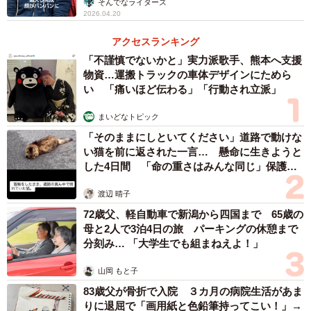
そんでなライターズ
2026.04.20
ひとつまみを加えたきな粉をまぶせば、『きなこ餅』の完
成です！甘味料は、カロリーと糖質が抑えられる甘味料
アクセスランキング
『ラカント』がおすすめとのこと。
「不謹慎でないかと」実力派歌手、熊本へ支援
物資…運搬トラックの車体デザインにためら
い 「痛いほど伝わる」「行動され立派」
まいどなトピック
「そのままにしといてください」道路で動けな
い猫を前に返された一言… 懸命に生きようと
した4日間 「命の重さはみんな同じ」保護団
体代表の訴え
渡辺 晴子
72歳父、軽自動車で新潟から四国まで 65歳の
母と2人で3泊4日の旅 パーキングの休憩まで
分刻み… 「大学生でも組まねえよ！」
山岡 もと子
83歳父が骨折で入院 ３カ月の病院生活があま
4/6
りに退屈で「画用紙と色鉛筆持ってこい！」→