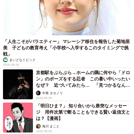
「ライスペーパーで包むかぼちゃ大福は、Instagramで多く
の反響をいただきました。見た目のインパクトも抜群です
（笑）。おやつからもたっぷりと栄養を摂取できるので、
ぜひ参考にしていただけたら嬉しいです！」
「人生こそがバラエティー」 マレーシア移住を報告した菊地亜
美 子どもの教育考え「小学校へ入学するこのタイミングで挑
戦」
まいどなトピック
2026.08.06
京都駅をぶらぶら→ホームの隅に何やら「ドロ
ン」のポーズをする忍者 この暑い中いったい
なぜ？ 近づいてみたら… 「見つかるなんて
未熟」
中将 タカノリ
2026.08.06
「明日ひま？」 知り合いから唐突なメッセー
ジ 用件次第で断ることもできる賢い返信文と
は？【漫画】
海川 まこと
2026.08.06