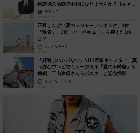
まいどなメディア
2026.08.09
「これが不動柴か…」初めて外を散歩した豆柴
→2分後、足元でうるうる 「かわいすぎる」
「ぬいぐるみみたい」
梨木 香奈
2026.08.09
「体だけ別生物みたい」初めて川遊びをした
犬、濡れた直後の激変ぶりが話題 「新種
だ！」「河童だ」「毛刈りされたあとの羊」
梨木 香奈
2026.08.09
異性に話しかけたらセクハラ？ 黙っていたら
フキハラ？ 「最近、生きるの難しい」令和の
職場で悩む上司【漫画】
海川 まこと
2026.08.09
「だんだん時代劇俳優みたく…」国民的バンド
の55歳ボーカリスト 競馬界の57歳レジェンド
らとの「夏祭り満喫ショット」に驚きの声続々