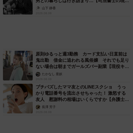
アクセスランキング
「この人しかいない」26歳差の“年の差婚”をし
た夫婦 出会いは？反対する声はなかった？
今の思いを聞いた
古川 諭香
「お前さえいなければ金賞取れてた！」高校時
代の演奏会がトラウマ……責められた学生は楽
器修理職人に 10年後再会した因縁の相手から
思わぬ申し出【漫画】
海川 まこと
「ウソだろ」体重130kgの女性芸人オダウエダ
植田 大学時代のほっそり姿に「マジで」
まいどなメディア
「体だけ別生物みたい」初めて川遊びをした