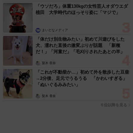
まいどなファミリー
（新着記事順）
森岡 浩
ハイヒール・リンゴ
大江 篤
姓氏研究家
漫才師
園田学園女子大学学長
もっと見る
業績悪化で退職勧奨を受けた30代会社員 会社
都合退職ならば失業手当を早く受け取れるが…
再就職の活動で不利になりませんか？【キャリ
アカウンセラーが解説】
長澤 芳子
2026.08.09
正直しんどい夏のレジャーランキング、3位
「帰省」、2位「バーベキュー」を抑えた1位
は？
まいどなデータ