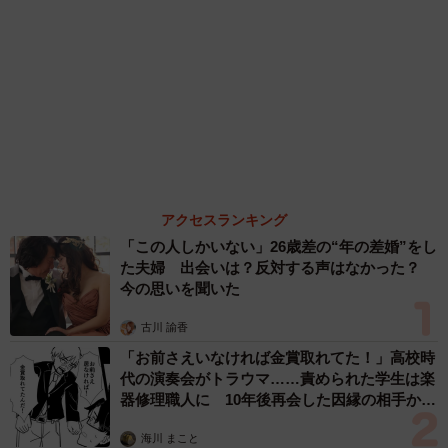
犬、濡れた直後の激変ぶりが話題 「新種
だ！」「河童だ」「毛刈りされたあとの羊」
梨木 香奈
「これが不動柴か…」初めて外を散歩した豆柴
→2分後、足元でうるうる 「かわいすぎる」
「ぬいぐるみみたい」
梨木 香奈
６位以降を見る