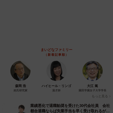
2026.08.09
「好奇心ハンパない」NHK気象キャスター、真
っ赤なワンピでミュージカル「愛の不時着」を
観劇 三山凌輝さんらポスターと記念撮影
まいどなトピック
2026.08.09
「右ひじ左ひじ交互に見て♪」お笑いコンビ元メンバー髪型激
変 命を救う資格を取得「えええ！！すごすぎます！」→本名
も明らかに