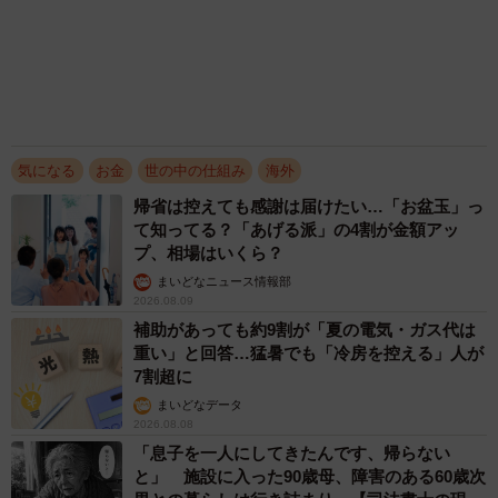
原則ゆるっと週3勤務 カード支払い日直前は
鬼出勤 借金に追われる風俗嬢 それでも足り
ない場合は朝までガールズバー副業【現役キャ
ストに取材】
たかなし 亜妖
2026.08.08
プチバズしたママ友とのLINEスクショ うっ
かり電話番号を流出させちゃった！ 激怒する
友人 慰謝料の相場はいくらですか【弁護士が
解説】
長澤 芳子
2026.08.08