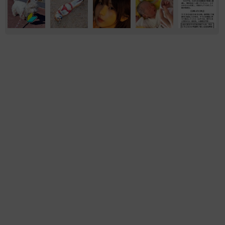
気になる
お金
世の中の仕組み
海外
帰省は控えても感謝は届けたい…「お盆玉」っ
て知ってる？「あげる派」の4割が金額アッ
プ、相場はいくら？
まいどなニュース情報部
2026.08.09
補助があっても約9割が「夏の電気・ガス代は
重い」と回答…猛暑でも「冷房を控える」人が
7割超に
まいどなデータ
2026.08.08
「息子を一人にしてきたんです、帰らない
と」 施設に入った90歳母、障害のある60歳次
男との暮らしは行き詰まり…【司法書士の現場
から】
山下 静香
2026.08.08