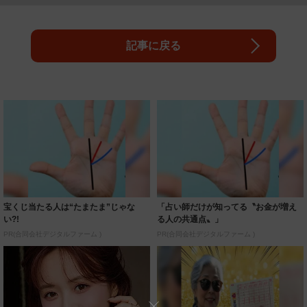
宝くじ当たる人は“たまたま”じゃな
「占い師だけが知ってる〝お金が増え
い?!
る人の共通点〟」
PR(合同会社デジタルファーム )
PR(合同会社デジタルファーム )
ガーターベルトで際立つ妖艶脚線美
８月のロト6はこの方法で買え!!６つの
フリーアナ森香澄がランジェリーモデ
数字が『完全一致』する方法