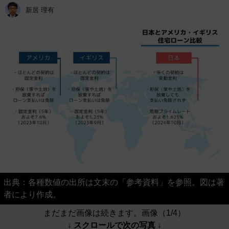
新居 理有
出典：各種数値の出所は文末の「参考資料」を参照。図は著
者により作成。
まだまだ画像は続きます。画像（1/4）
↓ スクロールで次の写真 ↓