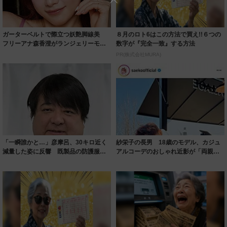
ルに ｢PE...
PR(株式会社MURA)
「一瞬誰かと…」彦摩呂、30キロ近く
紗栄子の長男 18歳のモデル、カジュ
減量した姿に反響 既製品の防護服が
アルコーデのおしゃれ近影が「両親の
着られると...
いいとこ取...
【昭和43年以前生まれはロト６この数
【当選した人が暴露】宝くじ運が動く
字を買うべき】6つの数字が「完全一
時、必ずある前触れ
致」する方...
PR(株式会社MURA)
PR(合同会社デジタルファーム )