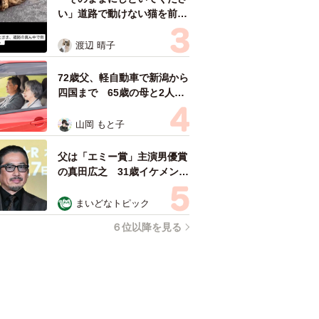
い」道路で動けない猫を前に
返された一言… 懸命に生き
ようとした4日間 「命の重
渡辺 晴子
さはみんな同じ」保護団体代
表の訴え
72歳父、軽自動車で新潟から
四国まで 65歳の母と2人で
3泊4日の旅 パーキングの休
憩まで分刻み… 「大学生で
山岡 もと子
も組まねえよ！」
父は「エミー賞」主演男優賞
の真田広之 31歳イケメン俳
優が長髪ヒゲのワイルド近影
「ガチヒロさんそっくり」
まいどなトピック
「新たな一面もステキ」
６位以降を見る