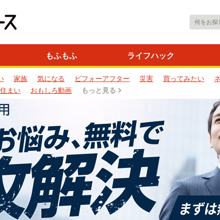
もふもふ
ライフハック
い
家族
気になる
ビフォーアフター
災害
買ってみたい
住まい
おもしろ動画
もっと見る