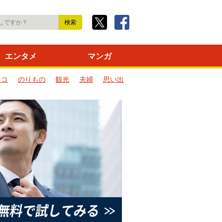
エンタメ
マンガ
ネコ
のりもの
観光
夫婦
思い出