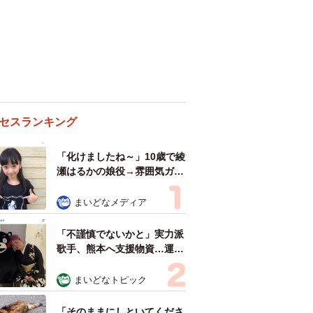
セスランキング
「化けましたね～」10歳で綾
瀬はるかの娘役→雰囲気ガラ
リの18歳に成長 「メイクで
雰囲気が」「宝塚に入れそ
まいどなメディア
う」
「不謹慎でないかと」実力派
歌手、熊本へ支援物資…運搬
トラックの車体デザインにた
めらい 「痛いほど伝わる」
まいどなトピック
「行動され立派」
「そのままにしといてくださ