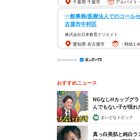
千葉県 千葉市
アルバイト・
一般事務/医療法人でのコールセン
古屋市中村区
株式会社日本教育クリエイト
愛知県 名古屋市
：時給1,4
Sponsored by
おすすめニュース
NGなしHカップグ
んでもない子が現れ
まいどなトピック
真っ白美肌と純白ラ