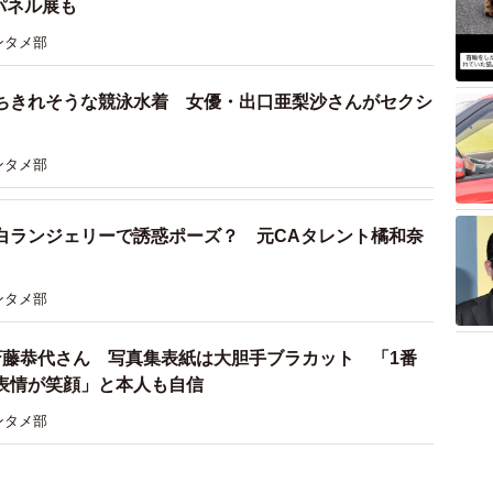
パネル展も
ンタメ部
ちきれそうな競泳水着 女優・出口亜梨沙さんがセクシ
ンタメ部
白ランジェリーで誘惑ポーズ？ 元CAタレント橘和奈
ンタメ部
斎藤恭代さん 写真集表紙は大胆手ブラカット 「1番
表情が笑顔」と本人も自信
ンタメ部