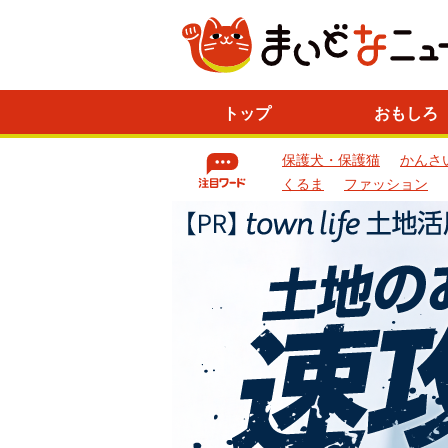
ニ
トップ
おもしろ
ュ
ー
保護犬・保護猫
かんさ
ス
一
くるま
ファッション
覧