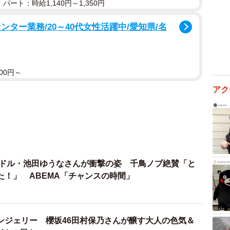
パート：時給1,140円～1,350円
ター業務/20～40代女性活躍中/愛知県/名
00円～
アク
ラドル・池田ゆうなさんが衝撃の姿 千鳥ノブ絶賛「と
た！」 ABEMA「チャンスの時間」
ンジェリー 櫻坂46田村保乃さんが醸す大人の色気＆