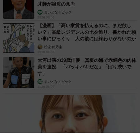
才師が譲渡の意向
まいどなトピック
2026.08.06
【漫画】「高い家賃を払えるのに、まだ欲し
い？」高級レジデンスの七夕飾り、書かれた願
い事にびっくり 人の欲には終わりがないのか
松波 穂乃圭
2026.08.06
大河出演の39歳俳優 真夏の海で赤銅色の肉体
美を連投 「バッキバキだな」「ばり渋いで
す」
まいどなトピック
2026.08.06