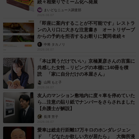
続々相乗りでミーム化へ発展
まいどなニュース調査部
2026.08.07
「即座に案内することが不可能です」レストラ
ンの入り口に大きな注意書き オートリザーブ
からの予約を拒否するお断りに賛同者続々
中将 タカノリ
2026.08.07
「本は買うだけでいい」京極夏彦さんの言葉に
共感した女性→リビングの本棚に140冊を積
読 「家に自分だけの本屋さん」
山岡 もと子
2026.08.07
友人のマンション敷地内に度々車を停めていた
ら…注意の貼り紙でナンバーをさらされました
【弁護士が解説】
長澤 芳子
2026.08.07
愛車は総走行距離17万キロのホンダレジェン
ド 「どなたか欲しい方が居たら」 大御所漫