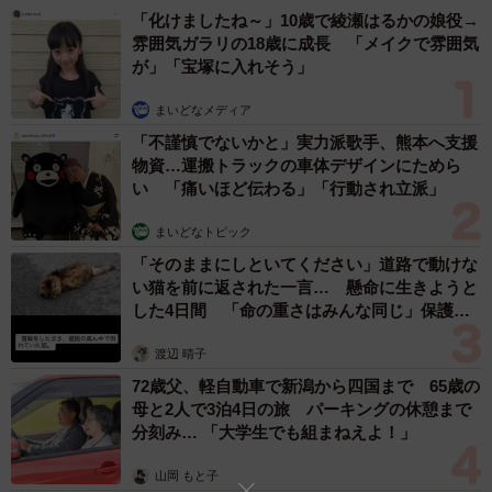
「化けましたね～」10歳で綾瀬はるかの娘役→
雰囲気ガラリの18歳に成長 「メイクで雰囲気
が」「宝塚に入れそう」
まいどなメディア
「不謹慎でないかと」実力派歌手、熊本へ支援
4/4
物資…運搬トラックの車体デザインにためら
い 「痛いほど伝わる」「行動され立派」
二階堂ふみさん
まいどなトピック
【2位：二階堂ふみ】
「そのままにしといてください」道路で動けな
い猫を前に返された一言… 懸命に生きようと
1994年9月生まれの女優です。ティーン向けのファッショ
した4日間 「命の重さはみんな同じ」保護団
ン誌などでモデルを務め、映画『ガマの油（2009年）』に
体代表の訴え
出演して話題に。NHK連続テレビ小説『エール（2020
渡辺 晴子
年）』では、主人公の妻・古山（関内）音役を好演しまし
72歳父、軽自動車で新潟から四国まで 65歳の
母と2人で3泊4日の旅 パーキングの休憩まで
た。近年の主な出演作は、ドラマ『VIVANT（2023年）』
分刻み… 「大学生でも組まねえよ！」
『Eye Love You（2024年）』などです。
山岡 もと子