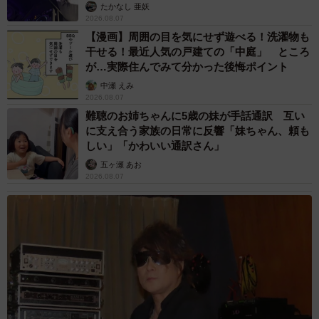
たかなし 亜妖
2026.08.07
【3位：伊藤沙莉】
【漫画】周囲の目を気にせず遊べる！洗濯物も
1994年5月生まれの女優です。2003年に子役としてデビュ
干せる！最近人気の戸建ての「中庭」 ところ
ーし、現在も多くの作品に出演し続けています。近年の主
が…実際住んでみて分かった後悔ポイント
な出演作は、映画『探偵マリコの生涯で一番悲惨な日
中瀬 えみ
2026.08.07
（2023年）』や、ドラマ『シッコウ!!〜犬と私と執行官〜
難聴のお姉ちゃんに5歳の妹が手話通訳 互い
（2023年）』などです。NHK連続テレビ小説『虎に翼
に支え合う家族の日常に反響「妹ちゃん、頼も
（2024年）』では、主人公・猪爪寅子（佐田寅子）を演じ
しい」「かわいい通訳さん」
ました。
五ヶ瀬 あお
2026.08.07
◇ ◇
【出典】
▽タレントパワーランキング supported by DmMiX／1994
年に生まれた芸能人は誰がいる？男女別で人気をランキン
グ！
https://tpranking.com/1994-ranking