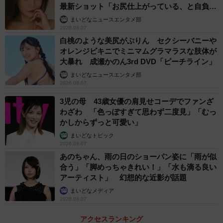
『マイ・セカンド・アオハル（2023年）』『366日（2024
最新ショット「お尻仕上がっている、と自負し
ています」「いくつになっても理想の身体でい
年）』などです。
まいどなニュースエンタメ部
たい」
2026.08.07
白桃のような美尻がぷりん セクシーバニーや
オレンジビキニでミニマムグラマラスな肢体が
大暴れ 成瀬かのん3rd DVD「ピーチライン」
まいどなニュースエンタメ部
2026.08.07
3児の母 43歳女優の肩見せコーデでファンざ
わざわ 「色っぽすぎて思わず二度見」「むっ
かしからずっと可愛い」
まいどなトピック
2026.08.07
あのちゃん、雨の日のショーパン姿に「雨が似
合う」「脚めっちゃきれい！」「水も滴る良い
アーティスト」 幻想的な近影が話題
まいどなメディア
2026.08.07
アクセスランキング