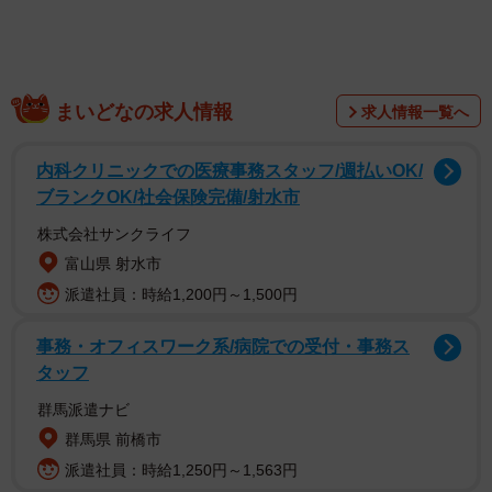
同社は、一都三県在住の10～60代男女4400人を対象に実施
まいどなの求人情報
求人情報一覧へ
された調査をもとに、芸能人や有名人の「認知度（顔と名
前を知っている）と「誘引率（見たい・聴きたい・知りた
内科クリニックでの医療事務スタッフ/週払いOK/
い）」のデータを掛け合わせて算出された独自の指標「パ
ブランクOK/社会保険完備/射水市
ワースコア」をもとにタレントランキングを作成していま
株式会社サンクライフ
す。
富山県 射水市
派遣社員：時給1,200円～1,500円
本調査は、2024年2月度・5月度に行われた調査を利用し、
パワースコアが高い順にランキング形式でまとめたもので
事務・オフィスワーク系/病院での受付・事務ス
タッフ
す。TOP3の結果は以下の通りです。
群馬派遣ナビ
▽1994年生まれの女性芸能人人気ランキング
群馬県 前橋市
派遣社員：時給1,250円～1,563円