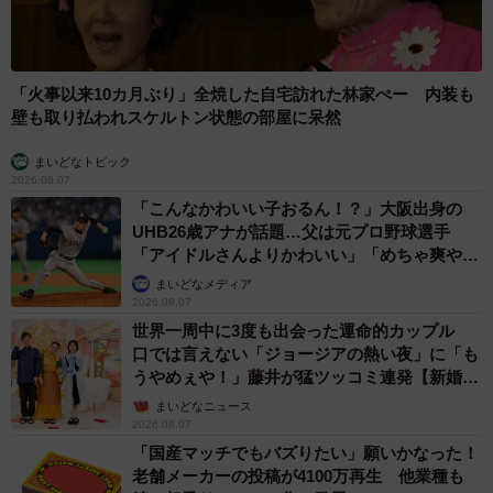
「火事以来10カ月ぶり」全焼した自宅訪れた林家ぺー 内装も
壁も取り払われスケルトン状態の部屋に呆然
まいどなトピック
2026.08.07
「こんなかわいい子おるん！？」大阪出身の
UHB26歳アナが話題…父は元プロ野球選手
「アイドルさんよりかわいい」「めちゃ爽や
か」
まいどなメディア
2026.08.07
世界一周中に3度も出会った運命的カップル
口では言えない「ジョージアの熱い夜」に「も
うやめぇや！」藤井が猛ツッコミ連発【新婚さ
ん】
まいどなニュース
2026.08.07
「国産マッチでもバズりたい」願いかなった！
老舗メーカーの投稿が4100万再生 他業種も