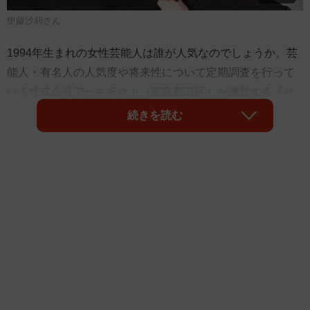
伊藤沙莉さん
1994年生まれの女性芸能人は誰が人気なのでしょうか。芸
能人・有名人の人気度や将来性について定期調査を行って
いる株式会社アーキテクト（東京都港区）が運営する『タ
レントパワーランキング supported by DmMiX』による
続きを読む
「1994年生まれの芸能人人気ランキング」によると、「広
瀬アリス」さんが1位に選ばれたそうです。