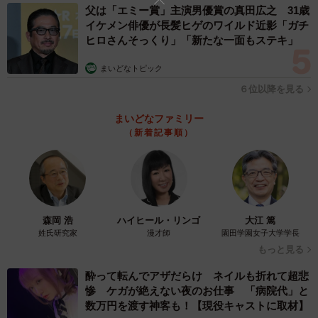
父は「エミー賞」主演男優賞の真田広之 31歳
イケメン俳優が長髪ヒゲのワイルド近影「ガチ
ヒロさんそっくり」「新たな一面もステキ」
まいどなトピック
６位以降を見る
まいどなファミリー
（新着記事順）
森岡 浩
ハイヒール・リンゴ
大江 篤
姓氏研究家
漫才師
園田学園女子大学学長
もっと見る
酔って転んでアザだらけ ネイルも折れて超悲
1/4
惨 ケガが絶えない夜のお仕事 「病院代」と
数万円を渡す神客も！【現役キャストに取材】
伊藤沙莉さん