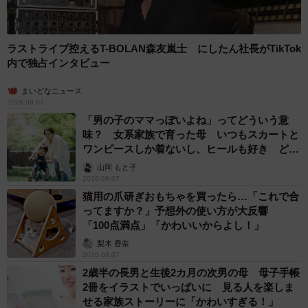
▽タレントパワーランキング
https://tpranking.com/
ラストライブ控えるT-BOLAN森友嵐士 にしたん社長がTikTok
内で独占インタビュー
まいどなニュース
2026.08.07
「男の子のママっぽいよね」ってどういう意
味？ 女系家族で育った母 いつもスカートと
ワンピースしか着ないし、ヒールも好き どの
へんが…
山岡 もと子
2026.08.07
猫用の爪研ぎおもちゃを買ったら…「これで合
ってますか？」予想外の使い方が大反響
「100点満点」「かわいいからよし！」
梨木 香奈
2026.08.07
2歳半の長男と生後2カ月の次男の母 母子手帳
2冊をイラストでいっぱいに 見る人を楽しま
せる家族ストーリーに「かわいすぎる！」