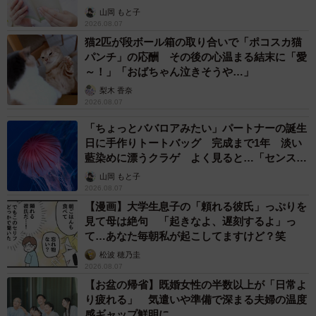
山岡 もと子
2026.08.07
猫2匹が段ボール箱の取り合いで「ポコスカ猫
パンチ」の応酬 その後の心温まる結末に「愛
～！」「おばちゃん泣きそうや…」
梨木 香奈
2026.08.07
「ちょっとババロアみたい」パートナーの誕生
日に手作りトートバッグ 完成まで1年 淡い
藍染めに漂うクラゲ よく見ると…「センスす
ごい」
山岡 もと子
2026.08.07
【漫画】大学生息子の「頼れる彼氏」っぷりを
見て母は絶句 「起きなよ、遅刻するよ」っ
て…あなた毎朝私が起こしてますけど？笑
松波 穂乃圭
2026.08.07
【お盆の帰省】既婚女性の半数以上が「日常よ
り疲れる」 気遣いや準備で深まる夫婦の温度
感ギャップ鮮明に