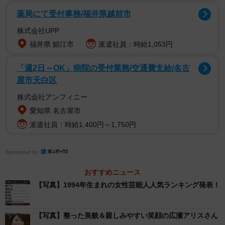
薬局にて受付事務/福井県越前市
株式会社UPP
福井県 鯖江市
派遣社員：時給1,053円
「週2日～OK」病院の受付業務/交通費支給/名古
屋市天白区
株式会社アンフィニー
2/4
愛知県 名古屋市
1994年生まれの女性芸能人人気ランキング（提供画像）
派遣社員：時給1,400円～1,750円
Sponsored by
おすすめニュース
【写真】1994年生まれの女性芸能人人気ランキング発表！
【写真】整った美貌＆親しみやすい笑顔の広瀬アリスさん