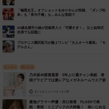
「極悪女王」オフショットをゆりやんが投稿、「ダンプ松
本」も「長与千種」も…みんな笑顔で
44歳名捕手の娘が芸能界入り「可愛すぎ！」 父と始球式
3/4
共演でも話題に
広瀬アリスさん
プロテニス園田彩乃が膝上ワンピ「大人オーラ最高」「モ
デルさん」
【1位：広瀬アリス】
1994年12月生まれの女優です。美しい顔立ちや、幅広い役
柄を演じる中で培われてきた演技力の高さなどが魅力で
エンタメ
気になる
す。芸能活動の開始とともに次々とドラマ・映画に出演
乃木坂46賀喜遥香 5年ぶり週チャン表紙 巻
し、ティーン向けファッション雑誌のモデルなども務めて
頭グラビアでは激レアなメガネルームウエア姿
きました。
ドラマ『知ってるワイフ（2021年）』『探偵が早すぎる
まいどなニュースエンタメ部
2026.08.07
（2018年）』などでメインキャストを務め、若手人気女優
最強グラマー声優・井口裕香 FLASHで表
の仲間入りを果たします。近年の主な出演作は、ドラマ
紙・巻頭・ミニブックの大特集！ 体いじめる