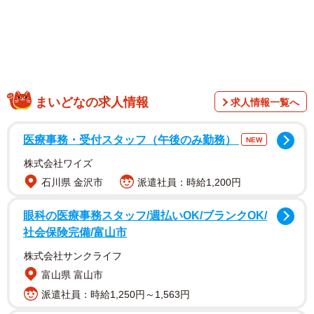
店長さん凄いです」
「エッ！１０年も我慢されていたんですか？ソレって営業
妨害ではないかと思われますけど…」
「店長さん、１０年間お疲れ様でした」
「１０年なんも買わずに通える神経が分からんすわ」
まいどなの求人情報
求人情報一覧へ
「あ…俺は前の店でそういう奴を叩き出しましたよ。１０
年も掛けなかったかな？２、３年で叩き出しました」
医療事務・受付スタッフ（午後のみ勤務）
NEW
「えつ、カスハラならぬcustomer stalker！？」
株式会社ワイズ
石川県 金沢市
派遣社員：時給1,200円
眼科の医療事務スタッフ/週払いOK/ブランクOK/
社会保険完備/富山市
株式会社サンクライフ
富山県 富山市
派遣社員：時給1,250円～1,563円