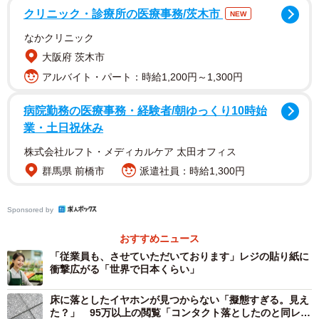
クリニック・診療所の医療事務/茨木市
NEW
なかクリニック
大阪府 茨木市
多くの人が１０年耐え忍んだことに驚いた様子。しかも、
アルバイト・パート：時給1,200円～1,300円
このお客は「棚替え」という迷惑行為まであるため、つい
に意を決したそう。
病院勤務の医療事務・経験者/朝ゆっくり10時始
業・土日祝休み
「何が気になるのか自分で棚を整理する人がいますが、長
株式会社ルフト・メディカルケア 太田オフィス
時間居座られて、一切売り上げに貢献しない方は路傍の石
群馬県 前橋市
派遣社員：時給1,300円
よりも迷惑だと思います」
「買わないだけならまだしも、棚替えって勝手に陳列を替
Sponsored by
えちゃうってことですよね」
おすすめニュース
「似たような経験あるなあ。書店員だった頃週に4回、決ま
「従業員も、させていただいております」レジの貼り紙に
った曜日に必ず来て入店→「トイレ貸してください」→立
衝撃広がる「世界で日本くらい」
ち読みきっかり1時間→自分が気にいるように本棚のレイア
床に落としたイヤホンが見つからない「擬態すぎる。見え
ウトを変えて退店する男性……」
た？」 95万以上の閲覧「コンタクト落としたのと同レベ