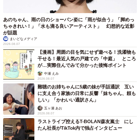
あのちゃん、雨の日のショーパン姿に「雨が似合う」「脚めっ
ちゃきれい！」「水も滴る良いアーティスト」 幻想的な近影
が話題
まいどなメディア
2026.08.07
【漫画】周囲の目を気にせず遊べる！洗濯物も
干せる！最近人気の戸建ての「中庭」 ところ
が…実際住んでみて分かった後悔ポイント
中瀬 えみ
2026.08.07
難聴のお姉ちゃんに5歳の妹が手話通訳 互い
に支え合う家族の日常に反響「妹ちゃん、頼も
しい」「かわいい通訳さん」
五ヶ瀬 あお
2026.08.07
ラストライブ控えるT-BOLAN森友嵐士 にし
たん社長がTikTok内で独占インタビュー