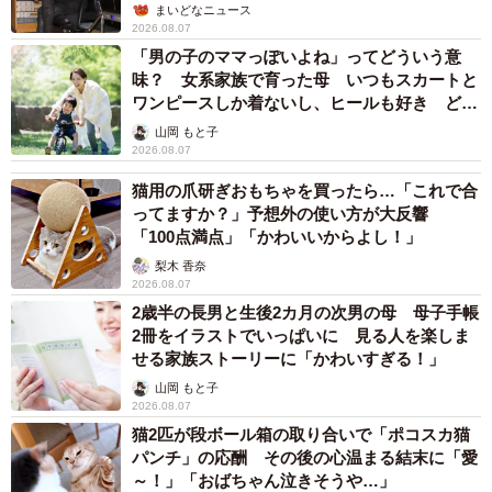
まいどなニュース
2026.08.07
「男の子のママっぽいよね」ってどういう意
味？ 女系家族で育った母 いつもスカートと
ワンピースしか着ないし、ヒールも好き どの
へんが…
山岡 もと子
2026.08.07
猫用の爪研ぎおもちゃを買ったら…「これで合
ってますか？」予想外の使い方が大反響
「100点満点」「かわいいからよし！」
梨木 香奈
2026.08.07
2歳半の長男と生後2カ月の次男の母 母子手帳
2冊をイラストでいっぱいに 見る人を楽しま
せる家族ストーリーに「かわいすぎる！」
山岡 もと子
2026.08.07
猫2匹が段ボール箱の取り合いで「ポコスカ猫
パンチ」の応酬 その後の心温まる結末に「愛
～！」「おばちゃん泣きそうや…」