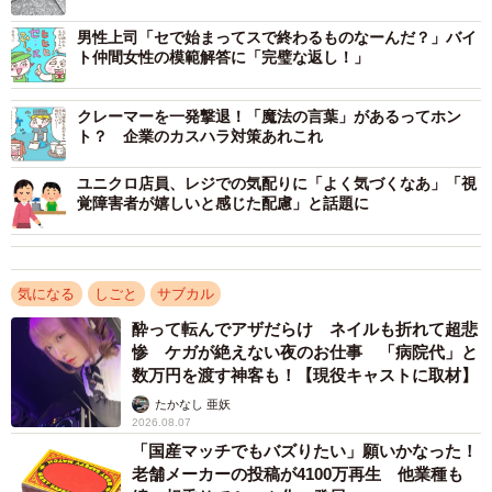
ル」「正解教えて」
このように、棚替えによる迷惑にも同情や共感が集まりま
男性上司「セで始まってスで終わるものなーんだ？」バイ
ト仲間女性の模範解答に「完璧な返し！」
した。詳細について、ホビーショップB-FIELDさんにお話
をうかがいました。
クレーマーを一発撃退！「魔法の言葉」があるってホン
ト？ 企業のカスハラ対策あれこれ
ユニクロ店員、レジでの気配りに「よく気づくなあ」「視
覚障害者が嬉しいと感じた配慮」と話題に
気になる
しごと
サブカル
酔って転んでアザだらけ ネイルも折れて超悲
惨 ケガが絶えない夜のお仕事 「病院代」と
数万円を渡す神客も！【現役キャストに取材】
たかなし 亜妖
2026.08.07
1/2
「国産マッチでもバズりたい」願いかなった！
X（旧Twitter）で話題となった投稿。同情と共感のコメントがたくさん寄
老舗メーカーの投稿が4100万再生 他業種も