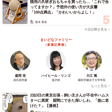
猫用の爪研ぎおもちゃを買ったら…「これで合
ーー配慮を感じます……お店への出禁を通告したのは、初
ってますか？」予想外の使い方が大反響
めてなんですか？
「100点満点」「かわいいからよし！」
梨木 香奈
「いえ、明らかな転売ヤーは過去に出禁にしたことはあり
６位以降を見る
ますが、『買わない』ということだけで出禁にしたことは
初めてなので悩みました」
まいどなファミリー
（新着記事順）
ーーなるほど。ホビーショップB-FIELDさんの人柄の良さ
を感じます。ちなみに顧客に対して、やってほしくない行
為などは？
森岡 浩
ハイヒール・リンゴ
大江 篤
「『～〜ないですか？』とおっしゃるので倉庫から該当商
姓氏研究家
漫才師
園田学園女子大学学長
品を探し出してくると、『今お金ないんで…』と、明らか
もっと見る
に買う気がないのに商品在庫を聞いてくるのは、面倒なだ
2泊3日の東京出張→飼い主さんが不在中ハムス
けなのでやめてほしいですね。あと、これは迷惑行為とか
ターに異変 眉間にできた深いしわ、「急に老
けた？」【漫画】
関係なく店側の手数料の問題なので言いにくいですが…、