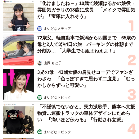
手に取って元に戻すというのを延々と繰り返し、元通りに
「化けましたね～」10歳で綾瀬はるかの娘役→
雰囲気ガラリの18歳に成長 「メイクで雰囲気
綺麗に戻さないので結果、商品陳列がグチャグチャに汚く
が」「宝塚に入れそう」
なることを言います。
まいどなメディア
普通の方は本当に欲しいもの数個だけを棚から手に取るの
72歳父、軽自動車で新潟から四国まで 65歳の
ですが、この手の方は手当たり次第（30～40個ほど）、出
母と2人で3泊4日の旅 パーキングの休憩まで
分刻み… 「大学生でも組まねえよ！」
したり入れたりして売り場全体を荒らしてしまうので困る
んです。監視カメラで見てみると、商品を吟味してるよう
山岡 もと子
には見えるのですが、絶対買わないんですよね」
3児の母 43歳女優の肩見せコーデでファンざ
わざわ 「色っぽすぎて思わず二度見」「むっ
かしからずっと可愛い」
ーー来店後が大変ですね……でもなぜ１０年も我慢された
んですか？
まいどなトピック
「不謹慎でないかと」実力派歌手、熊本へ支援
「来店頻度が月に３～７日、間が空くと数カ月に１度なの
物資…運搬トラックの車体デザインにためら
い 「痛いほど伝わる」「行動され立派」
もありますが、買うか買わないかだけでお客さまを区別し
たくなかったんです」
まいどなトピック