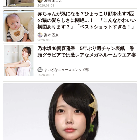
海川 まこと
PayPayやカード決済より現金払いだと嬉しいです 笑」
2026.08.08
赤ちゃんが気になる？ひょっこり顔を出す2匹
「今日こそは買ってくれるのかと思い続けて」10年間も見
の猫の愛らしさに悶絶…！ 「こんなかわいい
構図あります？」「ベストショットすぎる！」
守ったというホビーショップB-FIELDさん、お疲れ様でし
梨木 香奈
た。ちなみに「あとお１人ほど困ったお客様はおられます
2026.08.08
が、こちらは年に１回ほどなので我慢できます（苦笑）」
乃木坂46賀喜遥香 5年ぶり週チャン表紙 巻
という事実に再びびっくり。
頭グラビアでは激レアなメガネルームウエア姿
お互いが気持ち良く過ごすために、店側もお客側も配慮が
まいどなニュースエンタメ部
2026.08.07
必要ですね。
ホビーショップB-FIELDさん
https://x.com/b_field_m
https://b-field.net/