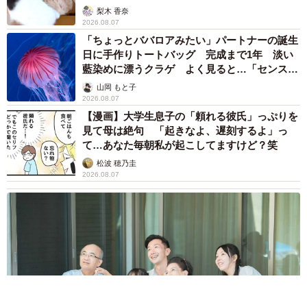
梨木 香奈
2026.08.07
「ちょっとババロアみたい」パートナーの誕生
日に手作りトートバッグ 完成まで1年 淡い
藍染めに漂うクラゲ よく見ると…「センスす
ごい」
山岡 もと子
2026.08.07
【漫画】大学生息子の「頼れる彼氏」っぷりを
見て母は絶句 「起きなよ、遅刻するよ」っ
て…あなた毎朝私が起こしてますけど？笑
松波 穂乃圭
2026.08.07