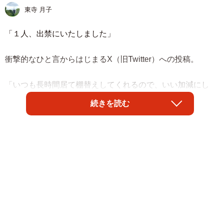
東寺 月子
「１人、出禁にいたしました」
衝撃的なひと言からはじまるX（旧Twitter）への投稿。
「いつも長時間居て棚替えしてくれるので、いい加減にし
てと言ったら買いたい物がないそうなので、買いたい物が
続きを読む
ない店にはもう来ないでくださいと。しかもこの方、１０
年程前から来てますがただの１度も買い物したことがない
んですよね。１０年我慢したのでいいですよね？」
X界隈でも迷惑客の話題は尽きませんが、ホビーショップB-
FIELDさん（@b_field_m）の投稿には、多くの人が驚きと
同情のコメントを寄せました。
「１０年見てるだけ！？そんな人に今まで優しくしてきた