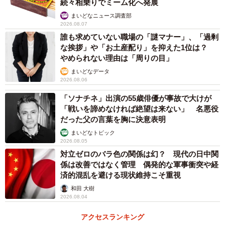
せられました（画像提供：ホビーショップB-FIELDさんのスクリーンショ
続々相乗りでミーム化へ発展
ット）
まいどなニュース調査部
2026.08.07
「買う or 買わない」で顧客を判断したくないとい
誰も求めていない職場の「謎マナー」、「過剰
う思い
な挨拶」や「お土産配り」を抑えた1位は？
やめられない理由は「周りの目」
ーーどのようなジャンルのホビーショップを運営されてい
まいどなデータ
るんですか？
2026.08.06
「ソナチネ」出演の55歳俳優が事故で大けが
「田舎の小さな模型店です。品揃えはいい方だと思うの
「戦いを諦めなければ絶望は来ない」 名悪役
だった父の言葉を胸に決意表明
で、近県遠方からもご来店いただいてます。品揃えはガン
まいどなトピック
プラなどのプラモデル、ミニ四駆、道具、塗料、モデルガ
2026.08.05
ンなどです」
対立ゼロのバラ色の関係は幻？ 現代の日中関
係は改善ではなく管理 偶発的な軍事衝突や経
ーーでもこの出禁になった人は、買わないうえに、棚替え
済的混乱を避ける現状維持こそ重視
という迷惑行為もあったんですよね？
和田 大樹
2026.08.04
「そうなんです。ちなみに『棚替え』とは、棚から商品を
アクセスランキング