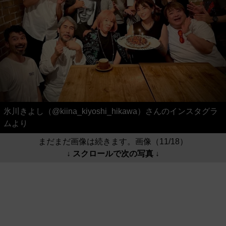
氷川きよし（@kiina_kiyoshi_hikawa）さんのインスタグラ
ムより
まだまだ画像は続きます。画像（11/18）
↓ スクロールで次の写真 ↓