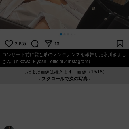
コンサート前に髪と爪のメンテナンスを報告した氷川きよし
さん（hikawa_kiyoshi_official／Instagram）
まだまだ画像は続きます。画像（15/18）
↓ スクロールで次の写真 ↓