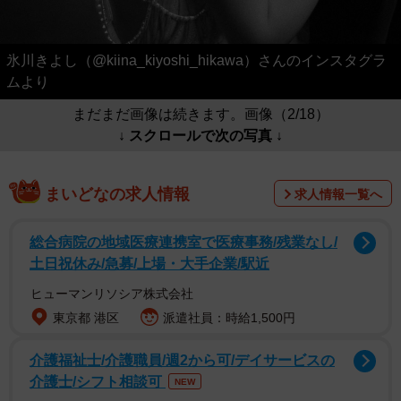
氷川きよし（@kiina_kiyoshi_hikawa）さんのインスタグラ
ムより
まだまだ画像は続きます。画像（2/18）
↓ スクロールで次の写真 ↓
まいどなの求人情報
求人情報一覧へ
総合病院の地域医療連携室で医療事務/残業なし/
土日祝休み/急募/上場・大手企業/駅近
ヒューマンリソシア株式会社
東京都 港区
派遣社員：時給1,500円
介護福祉士/介護職員/週2から可/デイサービスの
介護士/シフト相談可
NEW