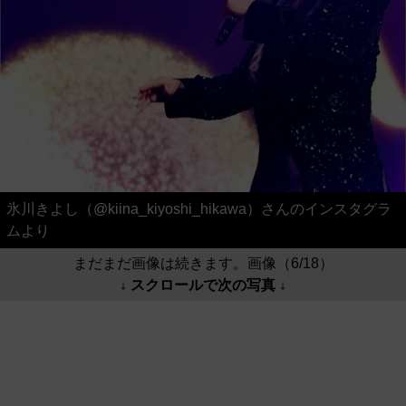
氷川きよし（@kiina_kiyoshi_hikawa）さんのインスタグラ
ムより
まだまだ画像は続きます。画像（6/18）
↓ スクロールで次の写真 ↓