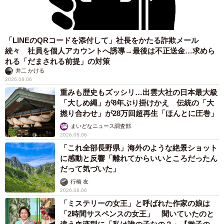
「LINEのQRコードを添付して」社長をかたる詐欺メール
続々 社員を個人アカウントへ誘導→最後は不正送金…求めら
れる「だまされる前提」の対策
井二 かける
2026.08.06
重みも歴史もズッシリ…出雲大社の日本最大級
「大しめ縄」が8年ぶり掛けかえ 伝統の「大
撚り合わせ」が28万回超再生「ほんとに圧巻」
まいどなニュース調査部
2026.08.06
「これ全部長野県」海外のような絶景ショット
に感動と反響「離れてからいいところだったん
だって気づいた」
行橋 友
2026.08.06
「ミステリーの女王」と呼ばれた作家の娘は
「2時間サスペンスの女王」 聞いていたのと