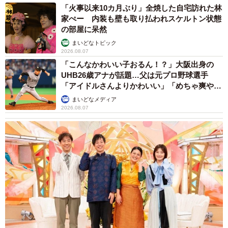
「火事以来10カ月ぶり」全焼した自宅訪れた林
家ぺー 内装も壁も取り払われスケルトン状態
の部屋に呆然
まいどなトピック
2026.08.07
「こんなかわいい子おるん！？」大阪出身の
UHB26歳アナが話題…父は元プロ野球選手
「アイドルさんよりかわいい」「めちゃ爽や
か」
まいどなメディア
2026.08.07