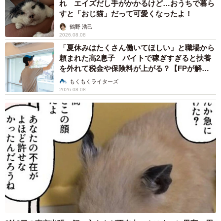
れ エイズだし手がかかるけど…おうちで暮ら
すと「おじ猫」だって可愛くなったよ！
鶴野 浩己
2026.08.08
「夏休みはたくさん働いてほしい」と職場から
頼まれた高2息子 バイトで稼ぎすぎると扶養
を外れて税金や保険料が上がる？【FPが解
説】
もくもくライターズ
2026.08.08