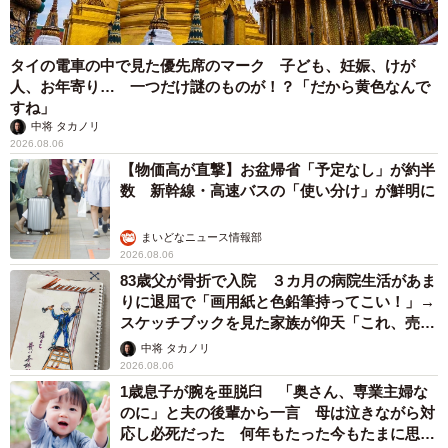
タイの電車の中で見た優先席のマーク 子ども、妊娠、けが
人、お年寄り… 一つだけ謎のものが！？「だから黄色なんで
すね」
中将 タカノリ
2026.08.06
【物価高が直撃】お盆帰省「予定なし」が約半
数 新幹線・高速バスの「使い分け」が鮮明に
まいどなニュース情報部
2026.08.06
83歳父が骨折で入院 ３カ月の病院生活があま
りに退屈で「画用紙と色鉛筆持ってこい！」→
スケッチブックを見た家族が仰天「これ、売れ
ますよ…」
中将 タカノリ
2026.08.06
1歳息子が腕を亜脱臼 「奥さん、専業主婦な
のに」と夫の後輩から一言 母は泣きながら対
応し必死だった 何年もたった今もたまに思い