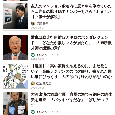
友人のマンション敷地内に度々車を停めていた
ら…注意の貼り紙でナンバーをさらされました
【弁護士が解説】
長澤 芳子
2026.08.07
愛車は総走行距離17万キロのホンダレジェン
ド 「どなたか欲しい方が居たら」 大御所漫
才師が譲渡の意向
まいどなトピック
2026.08.06
【漫画】「高い家賃を払えるのに、まだ欲し
い？」高級レジデンスの七夕飾り、書かれた願
い事にびっくり 人の欲には終わりがないのか
松波 穂乃圭
2026.08.06
大河出演の39歳俳優 真夏の海で赤銅色の肉体
美を連投 「バッキバキだな」「ばり渋いで
す」
まいどなトピック