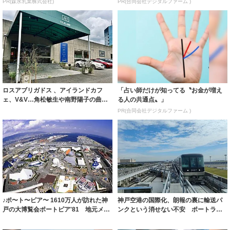
PR(森永乳業株式会社)
PR(合同会社デジタルファーム )
ロスアブリガドス 、アイランドカフ
「占い師だけが知ってる〝お金が増え
ェ、V&V…角松敏生や南野陽子の曲に
る人の共通点〟」
も登場した...
PR(合同会社デジタルファーム )
♪ポ〜ト〜ピア〜 1610万人が訪れた神
神戸空港の国際化、朗報の裏に輸送パ
戸の大博覧会ポートピア'81 地元メデ
ンクという消せない不安 ポートライ
ィ...
ナーは混雑が...