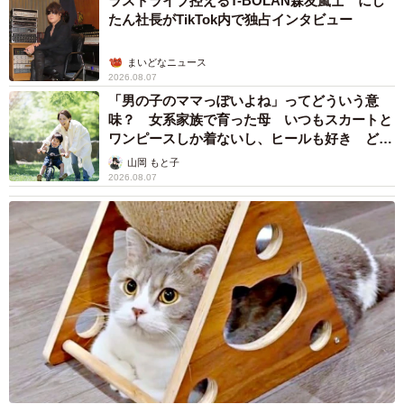
ラストライブ控えるT-BOLAN森友嵐士 にし
たん社長がTikTok内で独占インタビュー
まいどなニュース
2026.08.07
「男の子のママっぽいよね」ってどういう意
味？ 女系家族で育った母 いつもスカートと
ワンピースしか着ないし、ヒールも好き どの
へんが…
山岡 もと子
2026.08.07