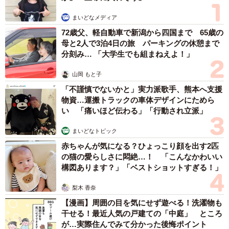
まいどなメディア
72歳父、軽自動車で新潟から四国まで 65歳の
母と2人で3泊4日の旅 パーキングの休憩まで
分刻み… 「大学生でも組まねえよ！」
山岡 もと子
「不謹慎でないかと」実力派歌手、熊本へ支援
物資…運搬トラックの車体デザインにためら
い 「痛いほど伝わる」「行動され立派」
まいどなトピック
赤ちゃんが気になる？ひょっこり顔を出す2匹
の猫の愛らしさに悶絶…！ 「こんなかわいい
構図あります？」「ベストショットすぎる！」
梨木 香奈
【漫画】周囲の目を気にせず遊べる！洗濯物も
干せる！最近人気の戸建ての「中庭」 ところ
が…実際住んでみて分かった後悔ポイント