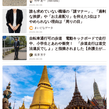
竹中 友一（RinToris）
2026.08.06
誰も求めていない職場の「謎マナー」、「過剰
な挨拶」や「お土産配り」を抑えた1位は？
やめられない理由は「周りの目」
まいどなデータ
2026.08.06
自転車通行可の歩道 電動キックボードで走行
中、小学生とあわや衝突！ 「歩道走行は道交
法違反でしょ」と指摘されました【弁護士が解
説】
長澤 芳子
2026.08.06