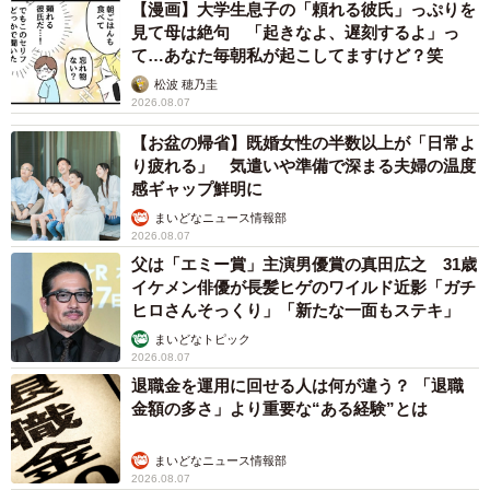
【漫画】大学生息子の「頼れる彼氏」っぷりを
見て母は絶句 「起きなよ、遅刻するよ」っ
て…あなた毎朝私が起こしてますけど？笑
松波 穂乃圭
2026.08.07
【お盆の帰省】既婚女性の半数以上が「日常よ
り疲れる」 気遣いや準備で深まる夫婦の温度
感ギャップ鮮明に
まいどなニュース情報部
2026.08.07
父は「エミー賞」主演男優賞の真田広之 31歳
イケメン俳優が長髪ヒゲのワイルド近影「ガチ
ヒロさんそっくり」「新たな一面もステキ」
まいどなトピック
2026.08.07
退職金を運用に回せる人は何が違う？ 「退職
金額の多さ」より重要な“ある経験”とは
まいどなニュース情報部
2026.08.07