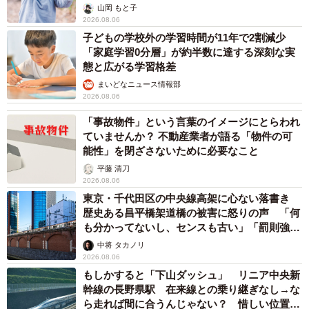
出し…
山岡 もと子
2026.08.06
子どもの学校外の学習時間が11年で2割減少
「家庭学習0分層」が約半数に達する深刻な実
態と広がる学習格差
まいどなニュース情報部
2026.08.06
「事故物件」という言葉のイメージにとらわれ
ていませんか？ 不動産業者が語る「物件の可
能性」を閉ざさないために必要なこと
平藤 清刀
2026.08.06
東京・千代田区の中央線高架に心ない落書き
歴史ある昌平橋架道橋の被害に怒りの声 「何
も分かってないし、センスも古い」「罰則強化
して」
中将 タカノリ
2026.08.06
もしかすると「下山ダッシュ」 リニア中央新
幹線の長野県駅 在来線との乗り継ぎなし→な
ら走れば間に合うんじゃない？ 惜しい位置関