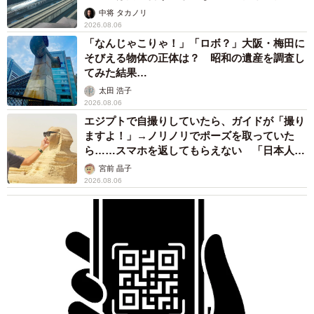
係が反響
中将 タカノリ
2026.08.06
「なんじゃこりゃ！」「ロボ？」大阪・梅田に
そびえる物体の正体は？ 昭和の遺産を調査し
てみた結果…
太田 浩子
2026.08.06
エジプトで自撮りしていたら、ガイドが「撮り
ますよ！」→ノリノリでポーズを取っていた
ら……スマホを返してもらえない 「日本人は
カモ代表かも」「私は6時間で3万円払った」
宮前 晶子
2026.08.06