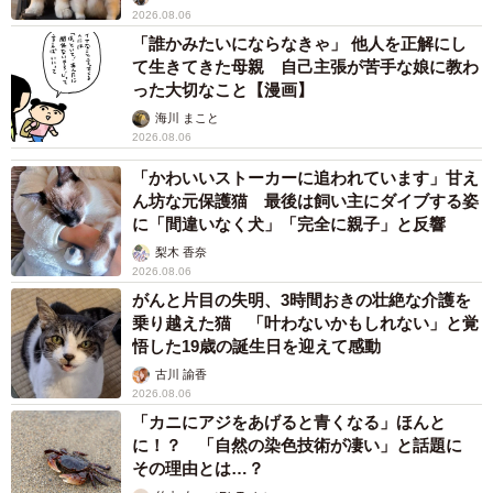
2026.08.06
「誰かみたいにならなきゃ」 他人を正解にし
て生きてきた母親 自己主張が苦手な娘に教わ
った大切なこと【漫画】
海川 まこと
2026.08.06
「かわいいストーカーに追われています」甘え
ん坊な元保護猫 最後は飼い主にダイブする姿
に「間違いなく犬」「完全に親子」と反響
梨木 香奈
2026.08.06
がんと片目の失明、3時間おきの壮絶な介護を
乗り越えた猫 「叶わないかもしれない」と覚
悟した19歳の誕生日を迎えて感動
古川 諭香
2026.08.06
「カニにアジをあげると青くなる」ほんと
に！？ 「自然の染色技術が凄い」と話題に
その理由とは…？