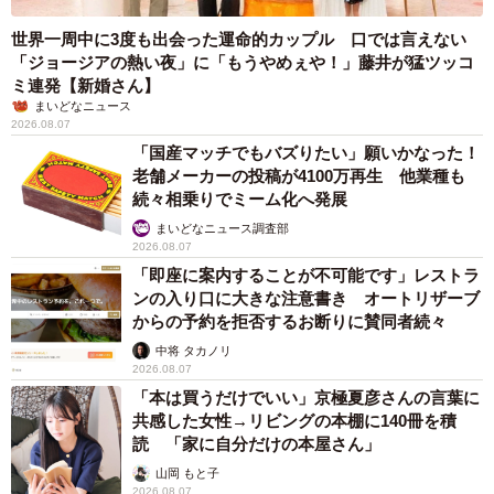
世界一周中に3度も出会った運命的カップル 口では言えない
「ジョージアの熱い夜」に「もうやめぇや！」藤井が猛ツッコ
ミ連発【新婚さん】
まいどなニュース
2026.08.07
「国産マッチでもバズりたい」願いかなった！
老舗メーカーの投稿が4100万再生 他業種も
続々相乗りでミーム化へ発展
まいどなニュース調査部
2026.08.07
「即座に案内することが不可能です」レストラ
ンの入り口に大きな注意書き オートリザーブ
からの予約を拒否するお断りに賛同者続々
中将 タカノリ
2026.08.07
「本は買うだけでいい」京極夏彦さんの言葉に
共感した女性→リビングの本棚に140冊を積
読 「家に自分だけの本屋さん」
山岡 もと子
2026.08.07