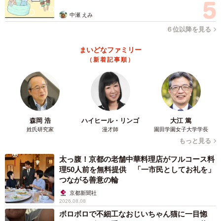
中瀬 えみ
６位以降を見る
まいどなファミリー
（新着記事順）
森岡 浩
ハイヒール・リンゴ
大江 篤
姓氏研究家
漫才師
園田学園女子大学学長
もっと見る
太っ腹！京都の老舗中華料理店がフルコース料
理50人前を無料提供 「一市民としてお礼を」
つながる善意の輪
京都新聞社
2026.08.08
ボロボロで不細工なおじいちゃん猫に一目惚