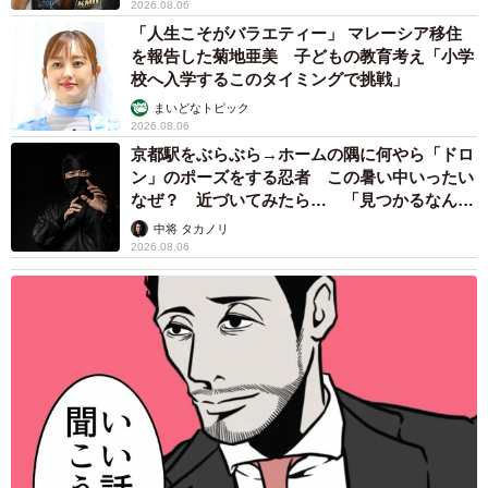
2026.08.06
「人生こそがバラエティー」 マレーシア移住
を報告した菊地亜美 子どもの教育考え「小学
校へ入学するこのタイミングで挑戦」
まいどなトピック
2026.08.06
京都駅をぶらぶら→ホームの隅に何やら「ドロ
ン」のポーズをする忍者 この暑い中いったい
なぜ？ 近づいてみたら… 「見つかるなんて
未熟」
中将 タカノリ
2026.08.06