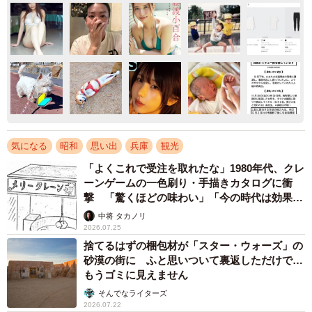
気になる
昭和
思い出
兵庫
観光
「よくこれで受注を取れたな」1980年代、クレ
ーンゲームの一色刷り・手描きカタログに衝
撃 「驚くほどの味わい」「今の時代は効果あ
りそう」
中将 タカノリ
2026.07.25
捨てるはずの梱包材が「スター・ウォーズ」の
砂漠の街に ふと思いついて裏返しただけで…
もうゴミに見えません
そんでなライターズ
2026.07.22