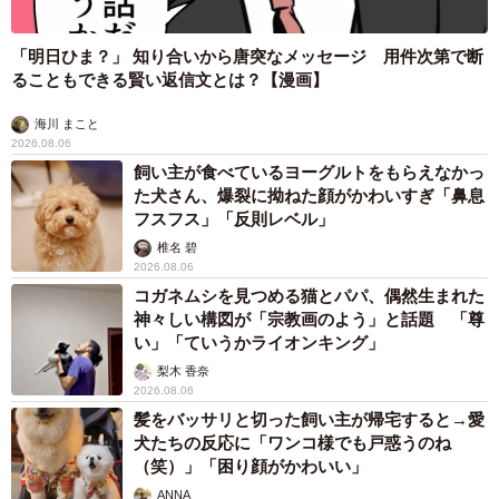
「明日ひま？」 知り合いから唐突なメッセージ 用件次第で断
ることもできる賢い返信文とは？【漫画】
海川 まこと
2026.08.06
飼い主が食べているヨーグルトをもらえなかっ
た犬さん、爆裂に拗ねた顔がかわいすぎ「鼻息
フスフス」「反則レベル」
椎名 碧
2026.08.06
コガネムシを見つめる猫とパパ、偶然生まれた
神々しい構図が「宗教画のよう」と話題 「尊
い」「ていうかライオンキング」
梨木 香奈
2026.08.06
髪をバッサリと切った飼い主が帰宅すると→愛
犬たちの反応に「ワンコ様でも戸惑うのね
（笑）」「困り顔がかわいい」
ANNA