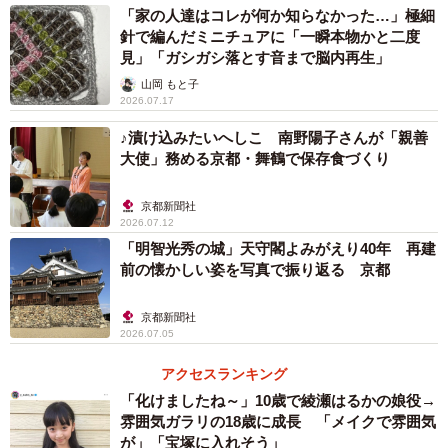
「家の人達はコレが何か知らなかった…」極細
針で編んだミニチュアに「一瞬本物かと二度
見」「ガシガシ落とす音まで脳内再生」
山岡 もと子
2026.07.17
♪漬け込みたいへしこ 南野陽子さんが「親善
大使」務める京都・舞鶴で保存食づくり
京都新聞社
2026.07.12
「明智光秀の城」天守閣よみがえり40年 再建
前の懐かしい姿を写真で振り返る 京都
京都新聞社
2026.07.05
アクセスランキング
「化けましたね～」10歳で綾瀬はるかの娘役→
雰囲気ガラリの18歳に成長 「メイクで雰囲気
が」「宝塚に入れそう」