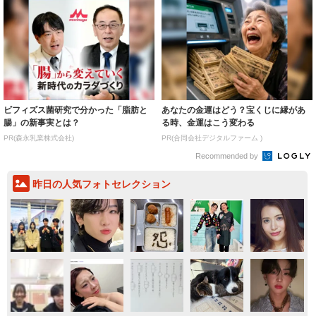
ビフィズス菌研究で分かった「脂肪と
あなたの金運はどう？宝くじに縁があ
腸」の新事実とは？
る時、金運はこう変わる
PR(森永乳業株式会社)
PR(合同会社デジタルファーム )
Recommended by
昨日の人気フォトセレクション