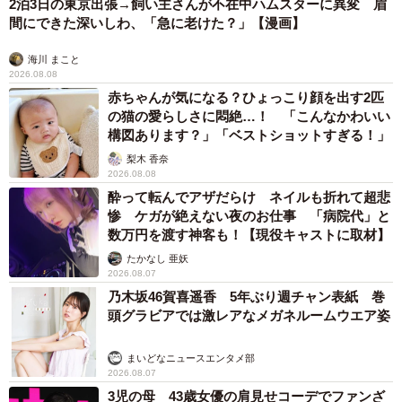
2泊3日の東京出張→飼い主さんが不在中ハムスターに異変 眉
間にできた深いしわ、「急に老けた？」【漫画】
海川 まこと
2026.08.08
赤ちゃんが気になる？ひょっこり顔を出す2匹
の猫の愛らしさに悶絶…！ 「こんなかわいい
構図あります？」「ベストショットすぎる！」
梨木 香奈
2026.08.08
酔って転んでアザだらけ ネイルも折れて超悲
惨 ケガが絶えない夜のお仕事 「病院代」と
数万円を渡す神客も！【現役キャストに取材】
たかなし 亜妖
2026.08.07
乃木坂46賀喜遥香 5年ぶり週チャン表紙 巻
頭グラビアでは激レアなメガネルームウエア姿
まいどなニュースエンタメ部
2026.08.07
3児の母 43歳女優の肩見せコーデでファンざ