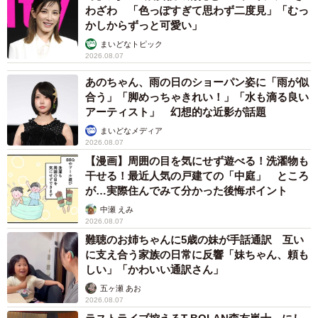
わざわ 「色っぽすぎて思わず二度見」「むっ
かしからずっと可愛い」
まいどなトピック
2026.08.07
あのちゃん、雨の日のショーパン姿に「雨が似
合う」「脚めっちゃきれい！」「水も滴る良い
アーティスト」 幻想的な近影が話題
まいどなメディア
2026.08.07
【漫画】周囲の目を気にせず遊べる！洗濯物も
干せる！最近人気の戸建ての「中庭」 ところ
が…実際住んでみて分かった後悔ポイント
中瀬 えみ
2026.08.07
難聴のお姉ちゃんに5歳の妹が手話通訳 互い
に支え合う家族の日常に反響「妹ちゃん、頼も
しい」「かわいい通訳さん」
五ヶ瀬 あお
2026.08.07