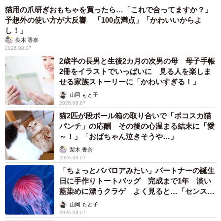
猫用の爪研ぎおもちゃを買ったら…「これで合ってますか？」
予想外の使い方が大反響 「100点満点」「かわいいからよ
し！」
梨木 香奈
2026.08.07
2歳半の長男と生後2カ月の次男の母 母子手帳
2冊をイラストでいっぱいに 見る人を楽しま
せる家族ストーリーに「かわいすぎる！」
山岡 もと子
2026.08.07
猫2匹が段ボール箱の取り合いで「ポコスカ猫
パンチ」の応酬 その後の心温まる結末に「愛
～！」「おばちゃん泣きそうや…」
梨木 香奈
2026.08.07
「ちょっとババロアみたい」パートナーの誕生
日に手作りトートバッグ 完成まで1年 淡い
藍染めに漂うクラゲ よく見ると…「センスす
ごい」
山岡 もと子
2026.08.07