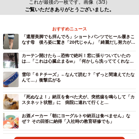
これが最後の一枚です。画像（3/3）
ご覧いただきありがとうございました。
おすすめニュース
「還暦美脚でも拝んでろ」ショートパンツでヒール履きこ
なす母 後ろ姿に驚き「20代じゃん」「綺麗だし努力がす
ごい」
カーテン開けたら→恐怖で絶叫！窓に張りついていたの
は…「これは心臓止まるw」「何かしら洗っててくれない
と」
雪印「６Ｐチーズ」←なんて読む？「ずっと間違えてたな
んて…」衝撃広がる
「死ぬなよ！」納豆を食べた犬が、突然歯を鳴らして「カ
スタネット状態」に 病院に連れて行くと…
お酒メーカー「朝にヨーグルトや納豆は食べません」な
ぜ？ その回答に納得「入社時の教育研修でも」