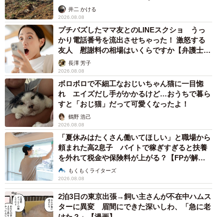
るか
井二 かける
2026.08.08
プチバズしたママ友とのLINEスクショ うっ
かり電話番号を流出させちゃった！ 激怒する
友人 慰謝料の相場はいくらですか【弁護士が
解説】
長澤 芳子
2026.08.08
ボロボロで不細工なおじいちゃん猫に一目惚
れ エイズだし手がかかるけど…おうちで暮ら
すと「おじ猫」だって可愛くなったよ！
鶴野 浩己
2026.08.08
「夏休みはたくさん働いてほしい」と職場から
頼まれた高2息子 バイトで稼ぎすぎると扶養
を外れて税金や保険料が上がる？【FPが解
説】
もくもくライターズ
2026.08.08
2泊3日の東京出張→飼い主さんが不在中ハムス
ターに異変 眉間にできた深いしわ、「急に老
けた？」【漫画】