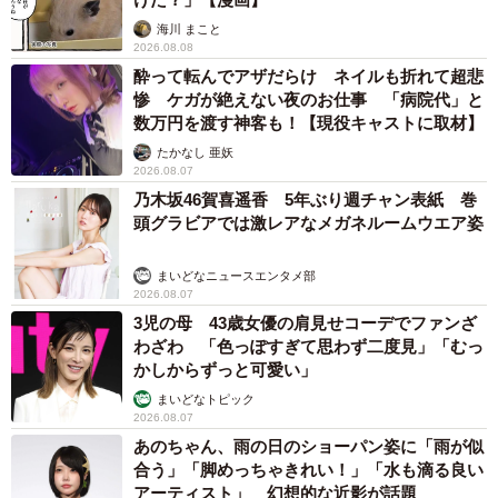
海川 まこと
2026.08.08
酔って転んでアザだらけ ネイルも折れて超悲
惨 ケガが絶えない夜のお仕事 「病院代」と
数万円を渡す神客も！【現役キャストに取材】
たかなし 亜妖
2026.08.07
乃木坂46賀喜遥香 5年ぶり週チャン表紙 巻
頭グラビアでは激レアなメガネルームウエア姿
まいどなニュースエンタメ部
2026.08.07
3児の母 43歳女優の肩見せコーデでファンざ
わざわ 「色っぽすぎて思わず二度見」「むっ
かしからずっと可愛い」
まいどなトピック
2026.08.07
あのちゃん、雨の日のショーパン姿に「雨が似
合う」「脚めっちゃきれい！」「水も滴る良い
アーティスト」 幻想的な近影が話題