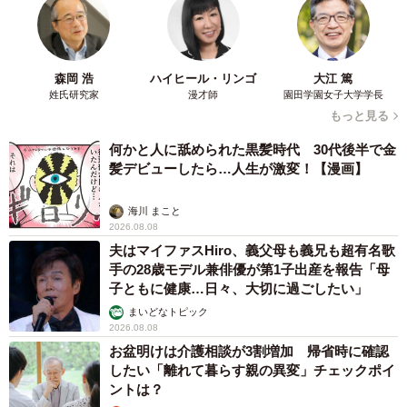
森岡 浩
ハイヒール・リンゴ
大江 篤
姓氏研究家
漫才師
園田学園女子大学学長
もっと見る
何かと人に舐められた黒髪時代 30代後半で金
髪デビューしたら…人生が激変！【漫画】
海川 まこと
2026.08.08
夫はマイファスHiro、義父母も義兄も超有名歌
手の28歳モデル兼俳優が第1子出産を報告「母
子ともに健康…日々、大切に過ごしたい」
まいどなトピック
2026.08.08
お盆明けは介護相談が3割増加 帰省時に確認
したい「離れて暮らす親の異変」チェックポイ
ントは？