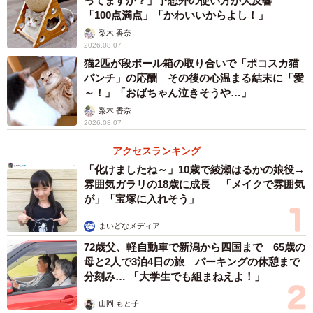
ってますか？」予想外の使い方が大反響
「100点満点」「かわいいからよし！」
梨木 香奈
2026.08.07
猫2匹が段ボール箱の取り合いで「ポコスカ猫
パンチ」の応酬 その後の心温まる結末に「愛
～！」「おばちゃん泣きそうや…」
梨木 香奈
2026.08.07
アクセスランキング
「化けましたね～」10歳で綾瀬はるかの娘役→
雰囲気ガラリの18歳に成長 「メイクで雰囲気
が」「宝塚に入れそう」
まいどなメディア
72歳父、軽自動車で新潟から四国まで 65歳の
母と2人で3泊4日の旅 パーキングの休憩まで
分刻み… 「大学生でも組まねえよ！」
山岡 もと子