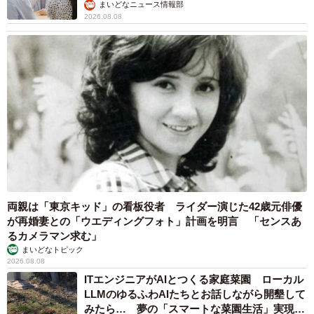
まいどなニュース情報部
2026.08.08
両親は「東京キッド」の看板役者 ライダー演じた42歳元俳優
が再婚妻との「ウエディングフォト」計画を明言 「センスあ
るカメラマン求む」
まいどなトピック
2026.08.08
ITエンジニアがAIとつくる家庭菜園 ローカル
LLMのゆるふわAIたちとお話しながら開墾して
みたら… 夢の「スマートな菜園生活」実現な