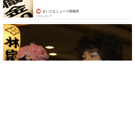
まいどなニュース情報部
2026.08.07
「火事以来10カ月ぶり」全焼した自宅訪れた林家ぺー 内装も
壁も取り払われスケルトン状態の部屋に呆然
まいどなトピック
2026.08.07
「こんなかわいい子おるん！？」大阪出身の