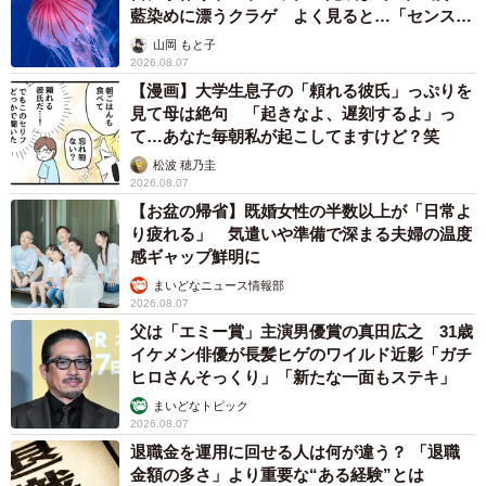
藍染めに漂うクラゲ よく見ると…「センスす
ごい」
山岡 もと子
2026.08.07
【漫画】大学生息子の「頼れる彼氏」っぷりを
見て母は絶句 「起きなよ、遅刻するよ」っ
て…あなた毎朝私が起こしてますけど？笑
松波 穂乃圭
2026.08.07
【お盆の帰省】既婚女性の半数以上が「日常よ
り疲れる」 気遣いや準備で深まる夫婦の温度
感ギャップ鮮明に
まいどなニュース情報部
2026.08.07
父は「エミー賞」主演男優賞の真田広之 31歳
イケメン俳優が長髪ヒゲのワイルド近影「ガチ
ヒロさんそっくり」「新たな一面もステキ」
まいどなトピック
2026.08.07
退職金を運用に回せる人は何が違う？ 「退職
金額の多さ」より重要な“ある経験”とは