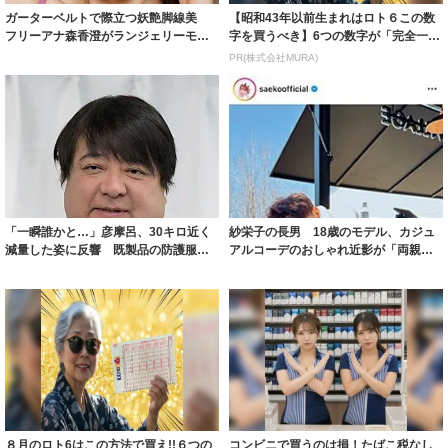
ガーターベルトで際立つ妖艶脚線美
【昭和43年以前生まれはロト６この数
フリーアナ森香澄がランジェリーモデ
字を買うべき】6つの数字が「完全一
ルに ｢PE...
致」する方...
PR(株式会社MURA)
「一瞬誰かと…」彦摩呂、30キロ近く
紗栄子の長男 18歳のモデル、カジュ
減量した姿に反響 既製品の防護服が
アルコーデのおしゃれ近影が「両親の
着られると...
いいとこ取...
８月のロト6はこの方法で買え!!６つの
コンビニで買うのは損！たばこ税なし