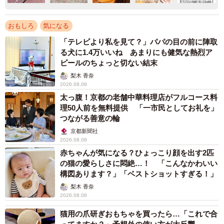
おもしろ
気になる
「テレビより私を見て？」パパの目の前に陣取
る犬に1.4万いいね あまりにも健気な熱烈ア
ピールのちょっと切ない結末
梨木 香奈
2026.08.08
太っ腹！京都の老舗中華料理店がフルコース料
理50人前を無料提供 「一市民としてお礼を」
つながる善意の輪
京都新聞社
2026.08.08
赤ちゃんが気になる？ひょっこり顔を出す2匹
の猫の愛らしさに悶絶…！ 「こんなかわいい
構図あります？」「ベストショットすぎる！」
梨木 香奈
2026.08.08
猫用の爪研ぎおもちゃを買ったら…「これで合