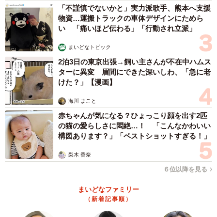
「不謹慎でないかと」実力派歌手、熊本へ支援
物資…運搬トラックの車体デザインにためら
い 「痛いほど伝わる」「行動され立派」
まいどなトピック
2泊3日の東京出張→飼い主さんが不在中ハムス
ターに異変 眉間にできた深いしわ、「急に老
けた？」【漫画】
海川 まこと
赤ちゃんが気になる？ひょっこり顔を出す2匹
の猫の愛らしさに悶絶…！ 「こんなかわいい
構図あります？」「ベストショットすぎる！」
梨木 香奈
６位以降を見る
まいどなファミリー
（新着記事順）