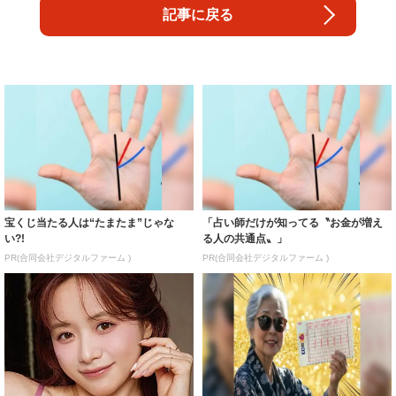
記事に戻る
宝くじ当たる人は“たまたま”じゃな
「占い師だけが知ってる〝お金が増え
い?!
る人の共通点〟」
PR(合同会社デジタルファーム )
PR(合同会社デジタルファーム )