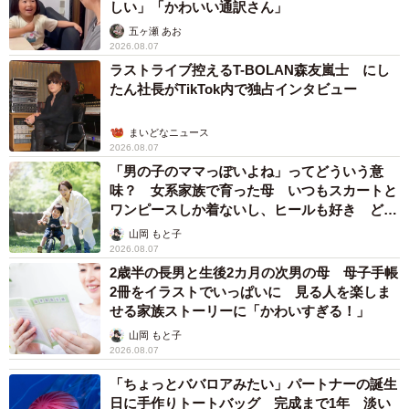
しい」「かわいい通訳さん」
五ヶ瀬 あお
2026.08.07
ラストライブ控えるT-BOLAN森友嵐士 にし
たん社長がTikTok内で独占インタビュー
まいどなニュース
2026.08.07
「男の子のママっぽいよね」ってどういう意
味？ 女系家族で育った母 いつもスカートと
ワンピースしか着ないし、ヒールも好き どの
へんが…
山岡 もと子
2026.08.07
2歳半の長男と生後2カ月の次男の母 母子手帳
2冊をイラストでいっぱいに 見る人を楽しま
せる家族ストーリーに「かわいすぎる！」
山岡 もと子
2026.08.07
「ちょっとババロアみたい」パートナーの誕生
日に手作りトートバッグ 完成まで1年 淡い