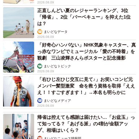
2026.08.09
正直しんどい夏のレジャーランキング、3位
「帰省」、2位「バーベキュー」を抑えた1位
は？
まいどなデータ
2026.08.09
「好奇心ハンパない」NHK気象キャスター、真
っ赤なワンピでミュージカル「愛の不時着」を
観劇 三山凌輝さんらポスターと記念撮影
まいどなトピック
2026.08.09
「右ひじ左ひじ交互に見て♪」お笑いコンビ元
メンバー髪型激変 命を救う資格を取得「ええ
え！！すごすぎます！」→本名も明らかに
まいどなメディア
2026.08.09
帰省は控えても感謝は届けたい…「お盆玉」っ
て知ってる？「あげる派」の4割が金額アッ
プ、相場はいくら？
まいどなニュース情報部