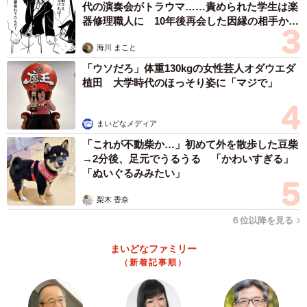
代の演奏会がトラウマ……責められた学生は楽
器修理職人に 10年後再会した因縁の相手から
思わぬ申し出【漫画】
海川 まこと
「ウソだろ」体重130kgの女性芸人オダウエダ
植田 大学時代のほっそり姿に「マジで」
まいどなメディア
「これが不動柴か…」初めて外を散歩した豆柴
→2分後、足元でうるうる 「かわいすぎる」
「ぬいぐるみみたい」
梨木 香奈
６位以降を見る
まいどなファミリー
（新着記事順）