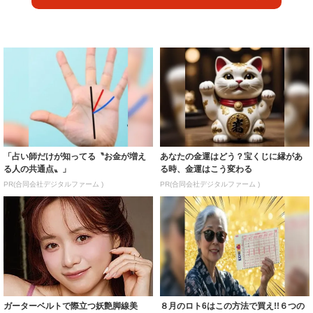
「占い師だけが知ってる〝お金が増え
あなたの金運はどう？宝くじに縁があ
る人の共通点〟」
る時、金運はこう変わる
PR(合同会社デジタルファーム )
PR(合同会社デジタルファーム )
ガーターベルトで際立つ妖艶脚線美
８月のロト6はこの方法で買え!!６つの