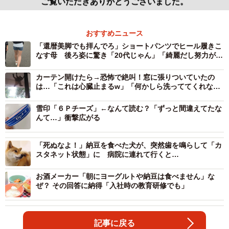
ご覧いただきありがとうございました。
おすすめニュース
「還暦美脚でも拝んでろ」ショートパンツでヒール履きこ
なす母 後ろ姿に驚き「20代じゃん」「綺麗だし努力がす
ごい」
カーテン開けたら→恐怖で絶叫！窓に張りついていたの
は…「これは心臓止まるw」「何かしら洗っててくれない
と」
雪印「６Ｐチーズ」←なんて読む？「ずっと間違えてたな
んて…」衝撃広がる
「死ぬなよ！」納豆を食べた犬が、突然歯を鳴らして「カ
スタネット状態」に 病院に連れて行くと…
お酒メーカー「朝にヨーグルトや納豆は食べません」な
ぜ？ その回答に納得「入社時の教育研修でも」
記事に戻る