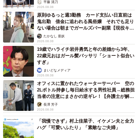
平藤 清刀
2026.08.08
原則ゆるっと週3勤務 カード支払い日直前は
鬼出勤 借金に追われる風俗嬢 それでも足り
ない場合は朝までガールズバー副業【現役キャ
ストに取材】
たかなし 亜妖
2026.08.08
19歳でハライチ岩井勇気と年の差婚から3年、
22歳元おはガール髪バッサリ「ショート似合い
すぎ」
まいどなメディア
2026.08.08
オフィスに置かれたウォーターサーバー 空の
2Lボトル持参し毎日給水する男性社員→総務担
当者の注意にまさかの逆ギレ！【弁護士が解
説】
長澤 芳子
2026.08.08
「我慢できず」村上佳菜子、イケメン夫と全力
ハグ「可愛いふたり」「素敵なご夫婦」