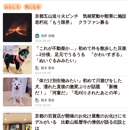
おもしろ
気になる
京都五山送り火ピンチ 気候変動や獣害に施設
老朽化「もう限界」 クラファン募る
浅井 佳穂
2026.08.09
「これが不動柴か…」初めて外を散歩した豆柴
→2分後、足元でうるうる 「かわいすぎる」
「ぬいぐるみみたい」
梨木 香奈
2026.08.09
「体だけ別生物みたい」初めて川遊びをした
犬、濡れた直後の激変ぶりが話題 「新種
だ！」「河童だ」「毛刈りされたあとの羊」
梨木 香奈
2026.08.09
京都の百貨店が開催のお化け屋敷のお化けにモ
デルがいる 比叡山延暦寺の僧侶が語る伝説と
は