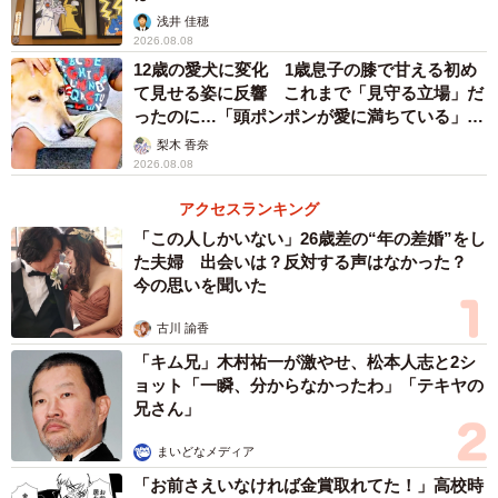
浅井 佳穂
2026.08.08
12歳の愛犬に変化 1歳息子の膝で甘える初め
て見せる姿に反響 これまで「見守る立場」だ
ったのに…「頭ポンポンが愛に満ちている」
「尊…」
梨木 香奈
2026.08.08
アクセスランキング
「この人しかいない」26歳差の“年の差婚”をし
た夫婦 出会いは？反対する声はなかった？
今の思いを聞いた
古川 諭香
「キム兄」木村祐一が激やせ、松本人志と2シ
ョット「一瞬、分からなかったわ」「テキヤの
兄さん」
まいどなメディア
「お前さえいなければ金賞取れてた！」高校時