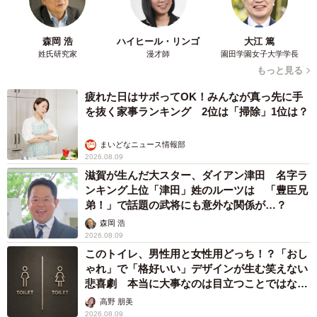
森岡 浩
ハイヒール・リンゴ
大江 篤
姓氏研究家
漫才師
園田学園女子大学学長
もっと見る
疲れた日はサボってOK！みんなが真っ先に手
を抜く家事ランキング 2位は「掃除」1位は？
まいどなニュース情報部
2026.08.09
滋賀が生んだ大スター、ダイアン津田 名字ラ
ンキング上位「津田」姓のルーツは 「豊臣兄
弟！」で話題の武将にも意外な関係が…？
森岡 浩
2026.08.09
このトイレ、男性用と女性用どっち！？「おし
ゃれ」で「格好いい」デザインが生む笑えない
悲喜劇 本当に大事なのは目立つことではな
く…
高野 朋美
2026.08.09