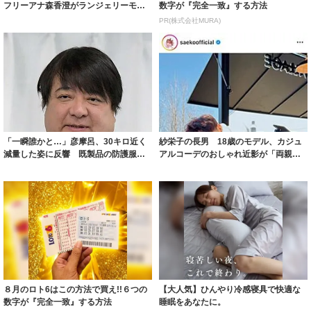
フリーアナ森香澄がランジェリーモデ
数字が『完全一致』する方法
ルに ｢PE...
PR(株式会社MURA)
「一瞬誰かと…」彦摩呂、30キロ近く
紗栄子の長男 18歳のモデル、カジュ
減量した姿に反響 既製品の防護服が
アルコーデのおしゃれ近影が「両親の
着られると...
いいとこ取...
８月のロト6はこの方法で買え!!６つの
【大人気】ひんやり冷感寝具で快適な
数字が『完全一致』する方法
睡眠をあなたに。