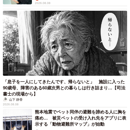
2026.08.08
「息子を一人にしてきたんです、帰らないと」 施設に入った
90歳母、障害のある60歳次男との暮らしは行き詰まり…【司法
書士の現場から】
山下 静香
2026.08.08
熊本地震でペット同伴の避難を諦める人に胸を
痛め… 被災ペットの受け入れ先をアプリに表
示する「動物避難所マップ」が始動