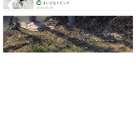
む」
まいどなトピック
2026.08.08
ITエンジニアがAIとつくる家庭菜園 ローカルLLMのゆるふわ
AIたちとお話しながら開墾してみたら… 夢の「スマートな菜
園生活」実現なるか
井二 かける
2026.08.08
プチバズしたママ友とのLINEスクショ うっ
かり電話番号を流出させちゃった！ 激怒する
友人 慰謝料の相場はいくらですか【弁護士が