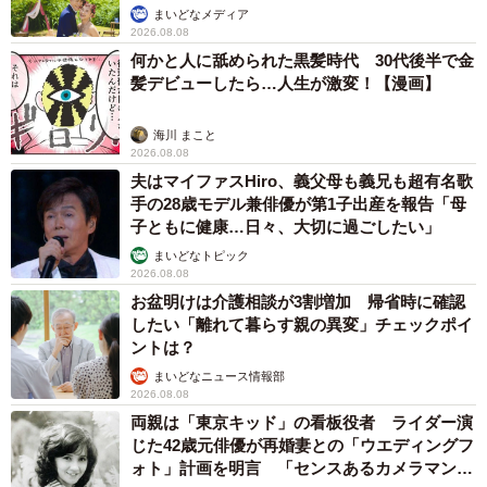
まいどなメディア
2026.08.08
何かと人に舐められた黒髪時代 30代後半で金
髪デビューしたら…人生が激変！【漫画】
海川 まこと
2026.08.08
夫はマイファスHiro、義父母も義兄も超有名歌
手の28歳モデル兼俳優が第1子出産を報告「母
子ともに健康…日々、大切に過ごしたい」
まいどなトピック
2026.08.08
お盆明けは介護相談が3割増加 帰省時に確認
したい「離れて暮らす親の異変」チェックポイ
ントは？
まいどなニュース情報部
2026.08.08
両親は「東京キッド」の看板役者 ライダー演
じた42歳元俳優が再婚妻との「ウエディングフ
ォト」計画を明言 「センスあるカメラマン求