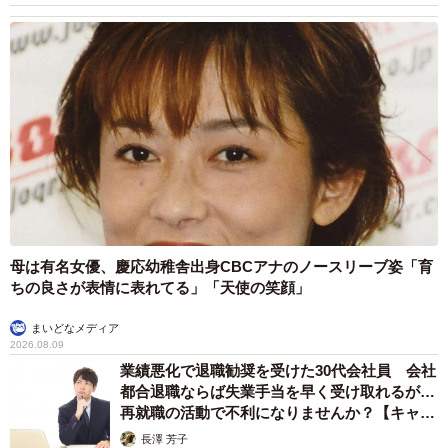
母は有名女優、慶応幼稚舎出身CBCアナのノースリーブ姿「育
ちの良さが表情に表れてる」「天使の笑顔」
まいどなメディア
2026.08.09
業績悪化で退職勧奨を受けた30代会社員 会社
都合退職ならば失業手当を早く受け取れるが…
再就職の活動で不利になりませんか？【キャリ
アカウンセラーが解説】
長澤 芳子