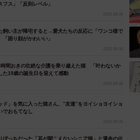
スフス」「反則レベル」
2026.08.06
た飼い主が帰宅すると→愛犬たちの反応に「ワンコ様で
」「困り顔がかわいい」
2026.08.06
2/3
3時間おきの壮絶な介護を乗り越えた猫 「叶わないか
した19歳の誕生日を迎えて感動
大豆くん（画像提供：柴犬大豆さん）
2026.08.06
ワンちゃんですか？ そう思われる仕草や行動などを教え
ッド」を気に入った猫さん、”友達”をヨイショヨイショ
いでおもてなし
娘が生まれてから、よけいに嫉妬心が強くなった気がし
2026.08.05
ことも。娘もまた私が大豆にかまっていると同じように
”なような感じですが、とても仲良しです」
りぼっちだった「耳が聞こえないシニア猫」と運命の出