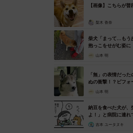
散歩に出たものの大雨で引き返
【画像】こちらが普
――撮影時の状況をなるべく詳しく
梨木 香奈
「このとき、散歩には行ったのです
しれません。レインコートを着せら
柴犬「まって…もう
抱っこをせがむ姿に
てしまうし……。きちんと用は足し
納得していない様子でした」
山本 明
――大豆くんがこのような表情をす
「無」の表情だった
ぬの衝撃！？ビフォ
「かまってほしいとき、よくこうし
山本 明
か写真を撮ることができないのが残
納豆を食べた犬が、
――この光景を見たとき、どのよう
よ！」と病院に連れ
「思わず、笑ってしまいました。X
吉本 ユータヌキ
感じです」