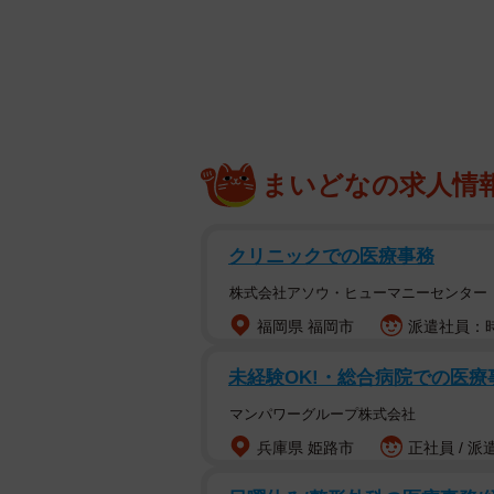
まいどなの求人情
飼い主さんをジロッ
クリニックでの医療事務
「いや、雨降ってんだからしょ
株式会社アソウ・ヒューマニーセンター
飼い主さんをジロッとにらんだまま立ち
福岡県 福岡市
派遣社員：時
きな反響を呼んでいます。
未経験OK!・総合病院での医療
赤いレインコートがよく似合っている
マンパワーグループ株式会社
月）です。この日、散歩に出かけた
兵庫県 姫路市
正社員 / 派
ってしまいました。