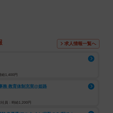
1/3
報
求人情報一覧へ
と見る大豆くん（画像提供：柴犬大豆さん）
うがないやんけ！」
尽くす犬の姿をとらえた写真がX（旧Twitter）で大
給1,400円
事務 教育体制充実@姫路
のは、柴犬の男の子「大豆」くん（取材時、2歳10カ
ものの、途中で大雨に降られ、早々に引き返すことにな
遣社員：時給1,200円