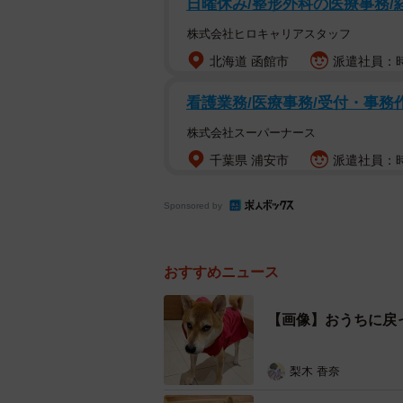
日曜休み/整形外科の医療事務/
おうちに戻った大豆くんは、すっか
株式会社ヒロキャリアスタッフ
そうな表情を浮かべる姿は、だだを
北海道 函館市
派遣社員：時給
いや、雨降ってんだから
看護業務/医療事務/受付・事務
pic.twitter.com/UTsSRT
株式会社スーパーナース
— 柴犬大豆 (@shibainu_d
千葉県 浦安市
派遣社員：時
飼い主の柴犬大豆（@shibainu_d
Sponsored by
ね”が集まりました。リプライ（返
させやがれ」「やだ！！ 散歩行き
のほか、「いい顔してる（笑）」「め
おすすめニュース
かわいいんだよなぁ」「かわヨ。露
【画像】おうちに戻
大豆くんの表情からわかる通り、散
そうです。このあとの様子について
梨木 香奈