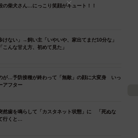
すことに……！
段の柴犬さん…にっこり笑顔がキュート！！
教えてください。
が、途中で大雨に。早めに切り上げたので怒ったのかも
れたにも関わらず、頭は濡れるし、散歩はすぐに終わっ
歩けない」→飼い主「いやいや、家出てまだ10分な」
「こんな甘え方、初めて見た」
ましたし、帰宅後、『台風だから』と説得はしましたが
ることはよくありますか？
のが…予防接種が終わって「無敵」の顔に大変身 いっ
ーアフター
て上目遣いをするように思います。手が離せず、なかな
念です」
突然歯を鳴らして「カスタネット状態」に 「死ぬな
な感想をもったか教えてください。
て行くと…
の投稿は、そのときに感じたことをそのままつぶやいた