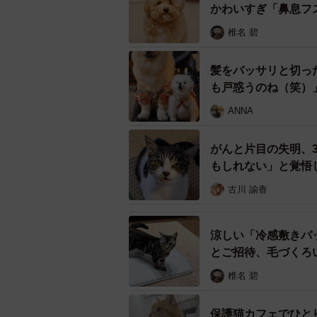
かわいすぎ「鼻息フ
椎名 碧
髪をバッサリと切っ
も戸惑うのね（笑）
ANNA
がんと片目の失明、
もしれない」と覚悟
ニコニコ笑顔の
古川 諭香
――大豆くんは、どのような性格の
ていただけますと幸いです。
涼しい「冷感敷きパ
とご招待、毛づくろ
「とにかく“かまってちゃん”です。
椎名 碧
ます。娘を撫でると割り込んでくる
割り込んできます。お互い“ライバル
保護猫カフェでひと