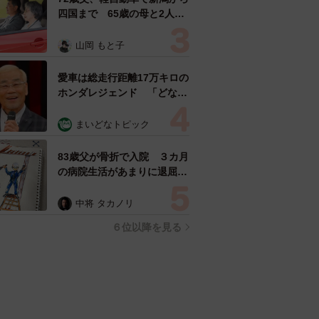
四国まで 65歳の母と2人で
3泊4日の旅 パーキングの休
憩まで分刻み… 「大学生で
山岡 もと子
も組まねえよ！」
愛車は総走行距離17万キロの
ホンダレジェンド 「どなた
か欲しい方が居たら」 大御
所漫才師が譲渡の意向
まいどなトピック
83歳父が骨折で入院 ３カ月
の病院生活があまりに退屈で
「画用紙と色鉛筆持ってこ
い！」→スケッチブックを見
中将 タカノリ
た家族が仰天「これ、売れま
６位以降を見る
すよ…」