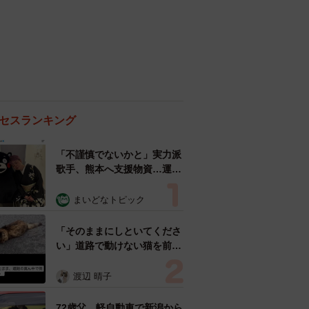
セスランキング
「不謹慎でないかと」実力派
歌手、熊本へ支援物資…運搬
トラックの車体デザインにた
めらい 「痛いほど伝わる」
まいどなトピック
「行動され立派」
「そのままにしといてくださ
い」道路で動けない猫を前に
返された一言… 懸命に生き
ようとした4日間 「命の重
渡辺 晴子
さはみんな同じ」保護団体代
表の訴え
72歳父、軽自動車で新潟から