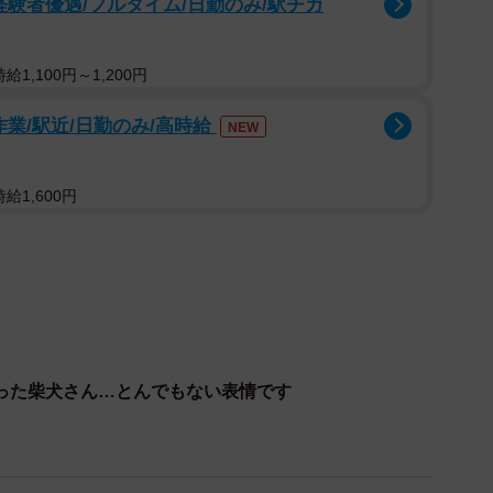
経験者優遇/フルタイム/日勤のみ/駅チカ
りご機嫌ななめに……。飼い主さんを見上げ、うらめし
こねる小さな子どものようです。
1,100円～1,200円
しょうがないやんけ！
作業/駅近/日勤のみ/高時給
NEW
ZBD0
aizu)
August 29, 2024
給1,600円
aizu）さんがこの写真をXで公開すると、約10万件の“いい
信）には、「雨とか関係ないワン！」「散歩だ。散歩を
たいワン！！」など、大豆くんの気持ちをアテレコする声
っちゃ激おこぷんぷん丸」「もう人間ww にらんでも
骨に怒ってて草」などの声も寄せられています。
った柴犬さん…とんでもない表情です
歩には行けないことを納得してもらうのは時間がかかり
、飼い主さんに詳しいお話を伺いました。