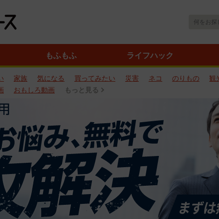
もふもふ
ライフハック
い
家族
気になる
買ってみたい
災害
ネコ
のりもの
観
画
おもしろ動画
もっと見る