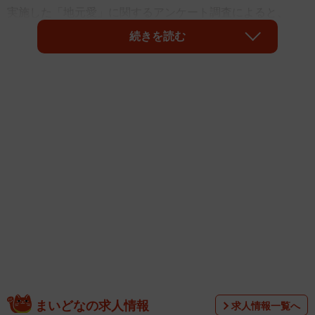
実施した「地元愛」に関するアンケート調査によると、
「兵庫県」と「鹿児島県」が同率1位となりました。また、
続きを読む
地元を出た人で地元好きが多いのは「熊本県」、地元に残
った人で地元好きが多いのは「兵庫県」がそれぞれ1位だっ
たそうです。
まいどなの求人情報
求人情報一覧へ