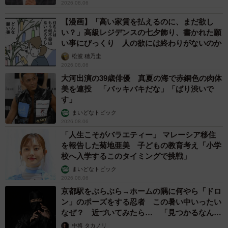
2026.08.06
【漫画】「高い家賃を払えるのに、まだ欲し
い？」高級レジデンスの七夕飾り、書かれた願
い事にびっくり 人の欲には終わりがないのか
松波 穂乃圭
2026.08.06
大河出演の39歳俳優 真夏の海で赤銅色の肉体
美を連投 「バッキバキだな」「ばり渋いで
す」
まいどなトピック
2026.08.06
「人生こそがバラエティー」 マレーシア移住
を報告した菊地亜美 子どもの教育考え「小学
校へ入学するこのタイミングで挑戦」
まいどなトピック
2026.08.06
京都駅をぶらぶら→ホームの隅に何やら「ドロ
ン」のポーズをする忍者 この暑い中いったい
なぜ？ 近づいてみたら… 「見つかるなんて
未熟」
中将 タカノリ