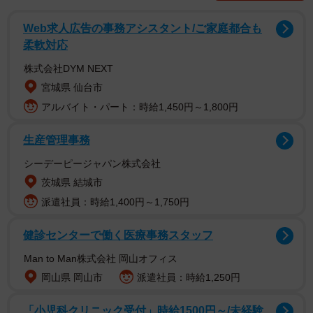
調査は、「公務員」「経営者・役員」「会社員」「自営
業」「自由業」「パート・アルバイト」をしている全国の
Web求人広告の事務アシスタント/ご家庭都合も
18～69歳の男女5555人を対象として、2024年7月にインタ
柔軟対応
ーネットで実施されました。
株式会社DYM NEXT
宮城県 仙台市
アルバイト・パート：時給1,450円～1,800円
生産管理事務
シーデーピージャパン株式会社
茨城県 結城市
派遣社員：時給1,400円～1,750円
健診センターで働く医療事務スタッフ
Man to Man株式会社 岡山オフィス
岡山県 岡山市
派遣社員：時給1,250円
2/5
「小児科クリニック受付」時給1500円～/未経験