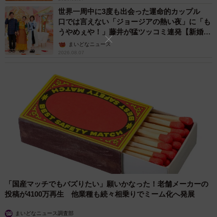
世界一周中に3度も出会った運命的カップル
口では言えない「ジョージアの熱い夜」に「も
うやめぇや！」藤井が猛ツッコミ連発【新婚さ
ん】
まいどなニュース
2026.08.07
「国産マッチでもバズりたい」願いかなった！老舗メーカーの
投稿が4100万再生 他業種も続々相乗りでミーム化へ発展
まいどなニュース調査部