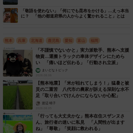
「敬語を使わない」「何にでも昆布をかける」…えっ本当
に？ 「他の都道府県の人からよく驚かれること」とは
熊本
兵庫
北海道
鹿児島
愛知
富山
福岡
「不謹慎でないかと」実力派歌手、熊本へ支援
3/5
物資…運搬トラックの車体デザインにためら
い 「痛いほど伝わる」「行動され立派」
神戸の夜景（photoAC）
まいどなトピック
2026.08.06
また、「地元を出た人」のなかで地元好きが多い都道府県
【熊本地震】「米が枯れてしまう！」猛暑と被
を調べたところ、「熊本県」（96.8%）が1位に。次いで、
災の二重苦 八代市の農家が訴える深刻な水不
同率2位「北海道」「鹿児島県」（いずれも95.2%）、同率
足「取り合いでけんかにならないか心配」
4位「千葉県」「三重県」「京都府」「広島県」（いずれも
渡辺 晴子
2026.08.05
93.5%）が続きました。
「行っても大丈夫かな」熊本在住スザンヌさ
ん、旅行者の迷いに私見 「人間性が出ます
一方、「地元に残った人」のなかで地元好きが多い都道府
ね」「尊敬」「笑顔に救われる」