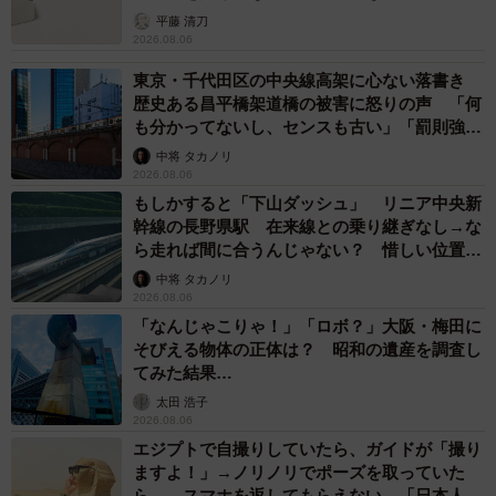
平藤 清刀
2026.08.06
東京・千代田区の中央線高架に心ない落書き
歴史ある昌平橋架道橋の被害に怒りの声 「何
も分かってないし、センスも古い」「罰則強化
して」
中将 タカノリ
2026.08.06
もしかすると「下山ダッシュ」 リニア中央新
幹線の長野県駅 在来線との乗り継ぎなし→な
ら走れば間に合うんじゃない？ 惜しい位置関
係が反響
中将 タカノリ
2026.08.06
「なんじゃこりゃ！」「ロボ？」大阪・梅田に
そびえる物体の正体は？ 昭和の遺産を調査し
てみた結果…
太田 浩子
2026.08.06
エジプトで自撮りしていたら、ガイドが「撮り
ますよ！」→ノリノリでポーズを取っていた
ら……スマホを返してもらえない 「日本人は