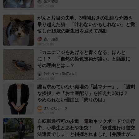
梨木 香奈
2026.08.06
がんと片目の失明、3時間おきの壮絶な介護を
乗り越えた猫 「叶わないかもしれない」と覚
悟した19歳の誕生日を迎えて感動
古川 諭香
2026.08.06
「カニにアジをあげると青くなる」ほんと
に！？ 「自然の染色技術が凄い」と話題に
その理由とは…？
竹中 友一（RinToris）
2026.08.06
誰も求めていない職場の「謎マナー」、「過剰
な挨拶」や「お土産配り」を抑えた1位は？
やめられない理由は「周りの目」
まいどなデータ
2026.08.06
自転車通行可の歩道 電動キックボードで走行
中、小学生とあわや衝突！ 「歩道走行は道交
法違反でしょ」と指摘されました【弁護士が解