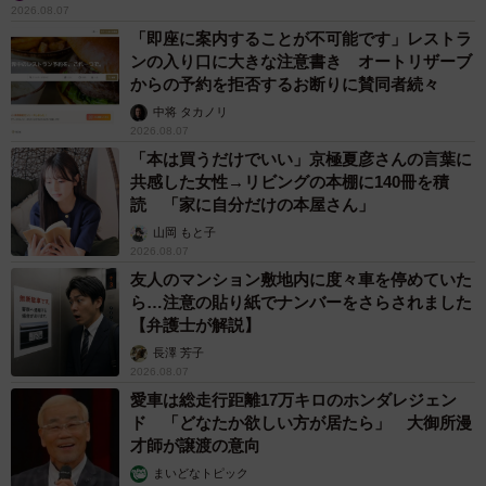
2026.08.07
「即座に案内することが不可能です」レストラ
ンの入り口に大きな注意書き オートリザーブ
からの予約を拒否するお断りに賛同者続々
中将 タカノリ
2026.08.07
「本は買うだけでいい」京極夏彦さんの言葉に
共感した女性→リビングの本棚に140冊を積
読 「家に自分だけの本屋さん」
山岡 もと子
2026.08.07
友人のマンション敷地内に度々車を停めていた
ら…注意の貼り紙でナンバーをさらされました
【弁護士が解説】
長澤 芳子
2026.08.07
愛車は総走行距離17万キロのホンダレジェン
ド 「どなたか欲しい方が居たら」 大御所漫
才師が譲渡の意向
まいどなトピック