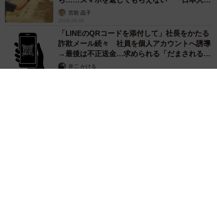
カモ代表かも」「私は6時間で3万円払った」
宮前 晶子
2026.08.06
「LINEのQRコードを添付して」社長をかたる
詐欺メール続々 社員を個人アカウントへ誘導
→最後は不正送金…求められる「だまされる前
提」の対策
井二 かける
2026.08.06
重みも歴史もズッシリ…出雲大社の日本最大級「大しめ縄」が8
年ぶり掛けかえ 伝統の「大撚り合わせ」が28万回超再生「ほ