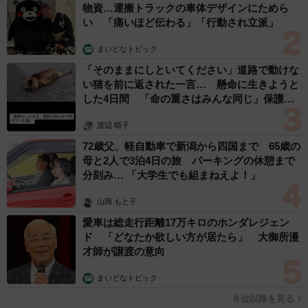
物資…運搬トラックの車体デザインにためら
（40.1％）といった意見も上位に挙げられました。
い 「痛いほど伝わる」「行動され立派」
まいどなトピック
「そのままにしといてください」道路で動けな
い猫を前に返された一言… 懸命に生きようと
した4日間 「命の重さはみんな同じ」保護団
体代表の訴え
渡辺 晴子
72歳父、軽自動車で新潟から四国まで 65歳の
母と2人で3泊4日の旅 パーキングの休憩まで
分刻み… 「大学生でも組まねえよ！」
山岡 もと子
愛車は総走行距離17万キロのホンダレジェン
ド 「どなたか欲しい方が居たら」 大御所漫
5/5
才師が譲渡の意向
地元に好きなイベントがありますか？（提供画像）
まいどなトピック
６位以降を見る
ちなみに、「地元に好きなイベントがありますか」という