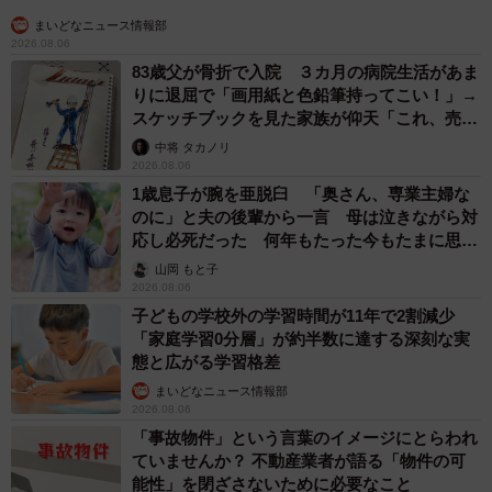
まいどなニュース情報部
2026.08.06
83歳父が骨折で入院 ３カ月の病院生活があま
りに退屈で「画用紙と色鉛筆持ってこい！」→
スケッチブックを見た家族が仰天「これ、売れ
ますよ…」
中将 タカノリ
2026.08.06
1歳息子が腕を亜脱臼 「奥さん、専業主婦な
のに」と夫の後輩から一言 母は泣きながら対
応し必死だった 何年もたった今もたまに思い
出し…
山岡 もと子
2026.08.06
子どもの学校外の学習時間が11年で2割減少
「家庭学習0分層」が約半数に達する深刻な実
態と広がる学習格差
まいどなニュース情報部
2026.08.06
「事故物件」という言葉のイメージにとらわれ
ていませんか？ 不動産業者が語る「物件の可
能性」を閉ざさないために必要なこと