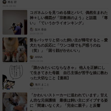
椎名 碧
2026.08.06
コガネムシを見つめる猫とパパ、偶然生まれた
神々しい構図が「宗教画のよう」と話題 「尊
い」「ていうかライオンキング」
梨木 香奈
2026.08.06
髪をバッサリと切った飼い主が帰宅すると→愛
犬たちの反応に「ワンコ様でも戸惑うのね
（笑）」「困り顔がかわいい」
ANNA
2026.08.06
「誰かみたいにならなきゃ」 他人を正解にし
て生きてきた母親 自己主張が苦手な娘に教わ
った大切なこと【漫画】
海川 まこと
2026.08.06
「かわいいストーカーに追われています」甘え
ん坊な元保護猫 最後は飼い主にダイブする姿
に「間違いなく犬」「完全に親子」と反響