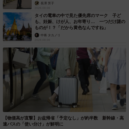
説】
長澤 芳子
2026.08.06
タイの電車の中で見た優先席のマーク 子ど
も、妊娠、けが人、お年寄り… 一つだけ謎の
ものが！？「だから黄色なんですね」
中将 タカノリ
2026.08.06
【物価高が直撃】お盆帰省「予定なし」が約半数 新幹線・高
速バスの「使い分け」が鮮明に