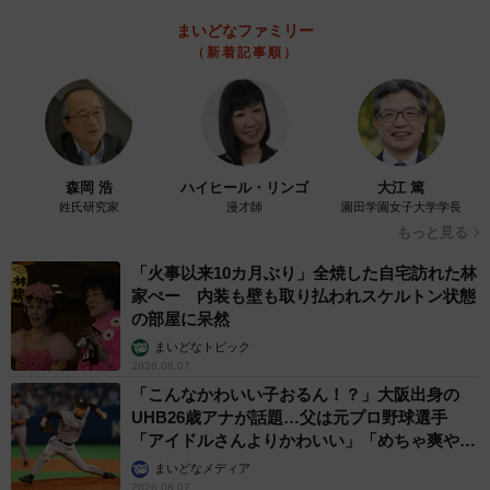
質問に対して、「お祭り」と答えた割合をみると、「地元
まいどなファミリー
（新着記事順）
が好き」と答えた2371人では56.3％となったのに対して、
「好きではない」と答えた177人では11.9％と約5倍の差が
みられました。
一方、「好きな地元のイベントは特にない」と答えた割合
森岡 浩
ハイヒール・リンゴ
大江 篤
をみると、「地元が好き」と答えた人は32.1％、「好きで
姓氏研究家
漫才師
園田学園女子大学学長
もっと見る
はない」と答えた人では80.2％と大きな違いがみられたこ
とから、好きなイベントがある人ほど、地元愛が強い傾向
「火事以来10カ月ぶり」全焼した自宅訪れた林
家ぺー 内装も壁も取り払われスケルトン状態
がうかがえました。
の部屋に呆然
まいどなトピック
2026.08.07
「こんなかわいい子おるん！？」大阪出身の
UHB26歳アナが話題…父は元プロ野球選手
「アイドルさんよりかわいい」「めちゃ爽や
か」
まいどなメディア
2026.08.07