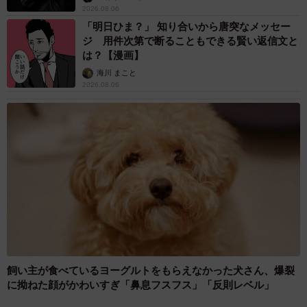
2026.08.06
「明日ひま？」 知り合いから唐突なメッセー
ジ 用件次第で断ることもできる賢い返信文と
は？【漫画】
海川 まこと
2026.08.06
飼い主が食べているヨーグルトをもらえなかった犬さん、爆裂
に拗ねた顔がかわいすぎ「鼻息フスフス」「反則レベル」