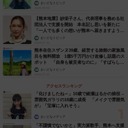
県では、1位「兵庫県」（98.4%）、2位「愛知県」
まいどなトピック
2026.08.02
（96.8%）、同率3位「富山県」「福岡県」（いずれも
95.2%）、5位「鹿児島県」（93.5%）という結果になりま
【熊本地震】紗栄子さん、代表理事を務める社
団法人で支援を開始 本名記し思いを新たに
した。
「一人でも多くの想いが熊本へ届きますよう
に」
まいどなトピック
2026.07.31
熊本在住スザンヌ39歳、経営する旅館の家族風
呂を無料開放 1億5千万円かけ改修し話題のス
ポット 「自身も被災者なのに」「すばらしい
支援」
まいどなトピック
2026.07.31
4/5
アクセスランキング
地元が好きな理由（提供画像）
「化けましたね～」10歳で綾瀬はるかの娘役→
雰囲気ガラリの18歳に成長 「メイクで雰囲気
続けて、「地元が好きな理由」を複数回答で教えてもらっ
が」「宝塚に入れそう」
たところ、「育った地だから」（57.9％）が最も多くなっ
まいどなメディア
たほか、「住み慣れているから」（55.2％）、「家族・親
「不謹慎でないかと」実力派歌手、熊本へ支援
戚がいるから」（45.4％）、「思い出があるから」