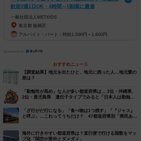
歓迎!/週1日OK・4時間～!/副業に最適
地元が好きですか？（提供画像）
一般社団法人METKIDS
「地元が好きですか」という質問に対して、「好き」「ま
東京都 板橋区
あまあ好き」と答えた割合をランキング化したところ、同
アルバイト・パート：時給1,500円～1,600円
率1位は「兵庫県」と「鹿児島県」（いずれも94.4%）とな
りました。次いで、同率3位「愛知県」「熊本県」（いずれ
Sponsored by
も93.5%）、5位「富山県」（93.3%）が続きました。
おすすめニュース
【調査結果】地元を出たひと、地元に残った人…地元愛の
反対に、地元を「好き」「まあまあ好き」と答えた割合が
差は？
少ない順にみると、47位「岩手県」（56.5％）、同率45位
「勤勉性が高め」な人が多い都道府県は… 3位・沖縄県、
「茨城県」「山梨県」（いずれも72.6％）、44位「佐賀
2位・鹿児島県 遺伝子タイプでみると「日本人は勤勉
県」（75.8％）となっています。
だ」とは言えない？？
「ざ行がだ行になる」「食べ物は1つ残す」「『ジャス』
と呼ぶ」…これってうちだけ？ 47都道府県別「県民ある
ある」
海外に行きやすい都道府県は？直行便で行ける国数をマッ
プ化「関空が意外とダメダメ」